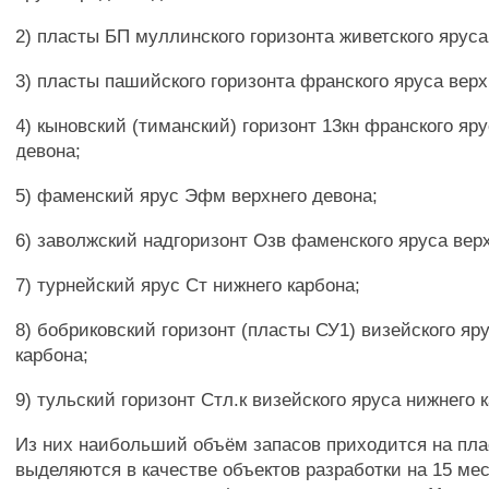
2) пласты БП муллинского горизонта живетского яруса
3) пласты пашийского горизонта франского яруса верх
4) кыновский (тиманский) горизонт 13кн франского яру
девона;
5) фаменский ярус Эфм верхнего девона;
6) заволжский надгоризонт Озв фаменского яруса верх
7) турнейский ярус Ст нижнего карбона;
8) бобриковский горизонт (пласты СУ1) визейского яр
карбона;
9) тульский горизонт Стл.к визейского яруса нижнего 
Из них наибольший объём запасов приходится на пла
выделяются в качестве объектов разработки на 15 ме