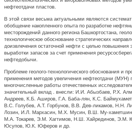
биогеотехнологических и виброволновых методов уве
нефтеотдачи пластов.
В этой связи весьма актуальными являются системат
обобщение накопленного опыта по разработке нефтян
месторождений данного региона Башкортостана, геоло
технологическое обоснование стратегических направ
доизвлечения остаточной нефти с целью повышения
выработки запасов за счет применения ресурсосбере
нефтедобычи.
Проблеме геолого-технологического обоснования и пр
применения методов увеличения нефтеотдачи (МУН)
многочисленные работы отечественных исследовател
значительный вклад . внесли: И.И. Абызбаев, Р.Х. Алм
Андреев, К.Б. Аширов, Г.А. Баба-лян, К.С. Баймухамет
B.C. Голубев, А.Т. Горбунов, В.В. Дев-ликамов, H.H. Л
Лозин, И.Л. Мархасин, М.Х. Мусин, В.Ш. Му-хаметшин
М.А. Токарев, Э.М. Хагтимов, Н.Ш. Хайрединов, Э.М. 
Юсупов, Ю.К. Юферов и др.