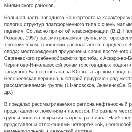
Миякинского районов.
Большая часть западного Башкортостана характеризу
пологих структур платформенного типа с очень малы
падения. Согласно принятой классификации (В.Д. Нал
Розанов, 1957) рассматриваемая группа месторожден
тектоническом отношении располагается в пределах 
свода: месторождения приурочены к зоне восточного 
Сергеевского грабенообразного прогиба, к Аскаро-во-Б
Чернигово-Николаевской зонам горстовидных подняти
западного Башкортостана на Южно-Татарском своде в
Белебеевская вершина, к которой приурочен ряд мес
рассматриваемой группы (Шкаповское, ЗнаменскОе, Б
др.)
В пределах рассматриваемого региона нефтеносный р
представлен отложениями палеозоя. По разным мест
группы полнота вскрытия разреза различна. Наиболе
представлены отложениями четвертичной, неогеновой
каменноугольной и девонской систем.