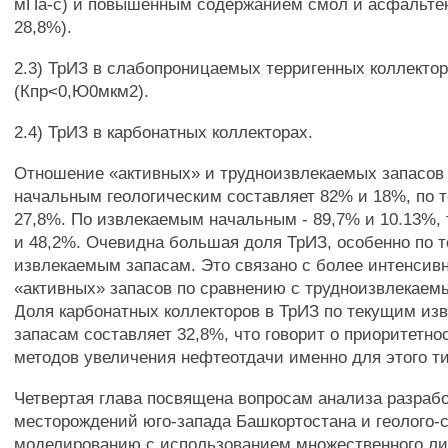
мПа-с) и повышенным содержанием смол и асфальтен
28,8%).
2.3) ТрИЗ в слабопроницаемых терригенных коллекто
(Кпр<0,Ю0мкм2).
2.4) ТрИЗ в карбонатных коллекторах.
Отношение «активных» и трудноизвлекаемых запасов 
начальным геологическим составляет 82% и 18%, по 
27,8%. По извлекаемым начальным - 89,7% и 10.13%,
и 48,2%. Очевидна большая доля ТрИЗ, особенно по 
извлекаемым запасам. Это связано с более интенсив
«активных» запасов по сравнению с трудноизвлекаем
Доля карбонатных коллекторов в ТрИЗ по текущим и
запасам составляет 32,8%, что говорит о приоритетно
методов увеличения нефтеотдачи именно для этого ти
Четвертая глава посвящена вопросам анализа разраб
месторождений юго-запада Башкортостана и геолого-
моделированию с использованием множественного ли