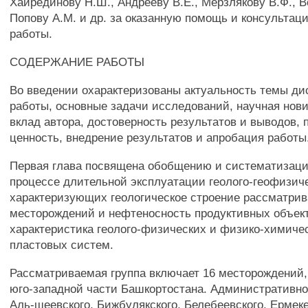
Хайрединову Н.Ш., Андрееву В.Е., Мерзлякову В.Ф., В
Попову А.М. и др. за оказанную помощь и консультаци
работы.
СОДЕРЖАНИЕ РАБОТЫ
Во введении охарактеризованы актуальность темы ди
работы, основные задачи исследований, научная нов
вклад автора, достоверность результатов и выводов, 
ценность, внедрение результатов и апробация работы
Первая глава посвящена обобщению и систематизаци
процессе длительной эксплуатации геолого-геофизич
характеризующих геологическое строение рассматри
месторождений и нефтеносность продуктивных объек
характеристика геолого-физических и физико-химиче
пластовых систем.
Рассматриваемая группа включает 16 месторождений,
юго-западной части Башкортостана. Административно
Аль-шеевского, Бижбулякского, Белебеевского, Ермеке