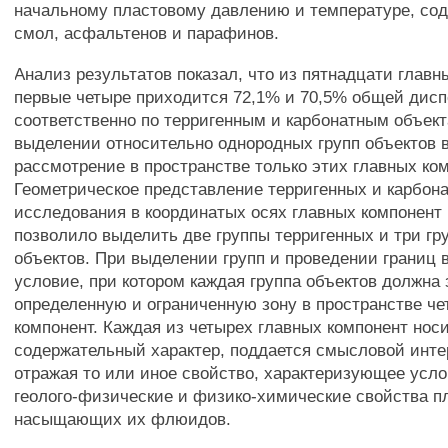
начальному пластовому давлению и температуре, со
смол, асфальтенов и парафинов.
Анализ результатов показал, что из пятнадцати главн
первые четыре приходится 72,1% и 70,5% общей дис
соответственно по терригенным и карбонатным объекта
выделении относительно однородных групп объектов 
рассмотрение в пространстве только этих главных ком
Геометрическое представление терригенных и карбон
исследования в координатых осях главных компонент г,-^
позволило выделить две группы терригенных и три гр
объектов. При выделении групп и проведении границ
условие, при котором каждая группа объектов должна
определенную и ограниченную зону в пространстве че
компонент. Каждая из четырех главных компонент нос
содержательный характер, поддается смысловой инте
отражая то или иное свойство, характеризующее усло
геолого-физические и физико-химические свойства п
насыщающих их флюидов.