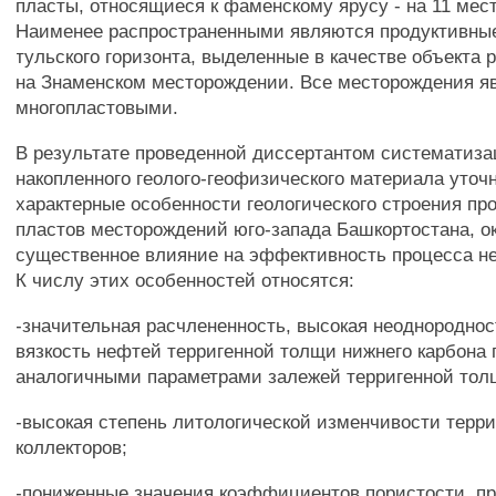
пласты, относящиеся к фаменскому ярусу - на 11 мес
Наименее распространенными являются продуктивны
тульского горизонта, выделенные в качестве объекта 
на Знаменском месторождении. Все месторождения я
многопластовыми.
В результате проведенной диссертантом систематиз
накопленного геолого-геофизического материала уточ
характерные особенности геологического строения пр
пластов месторождений юго-запада Башкортостана, 
существенное влияние на эффективность процесса н
К числу этих особенностей относятся:
-значительная расчлененность, высокая неоднородно
вязкость нефтей терригенной толщи нижнего карбона 
аналогичными параметрами залежей терригенной тол
-высокая степень литологической изменчивости терр
коллекторов;
-пониженные значения коэффициентов пористости, п