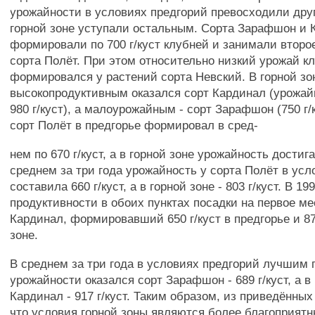
урожайности в условиях предгорий превосходили друг
горной зоне уступали остальным. Сорта Зарафшон и 
формировали по 700 г/куст клубней и занимали второ
сорта Полёт. При этом относительно низкий урожай к
формировался у растений сорта Невский. В горной з
высокопродуктивным оказался сорт Кардинал (урожай
980 г/куст), а малоурожайным - сорт Зарафшон (750 г/ку
сорт Полёт в предгорье формировал в сред-
нем по 670 г/куст, а в горной зоне урожайность достига
среднем за три года урожайность у сорта Полёт в усл
составила 660 г/куст, а в горной зоне - 803 г/куст. В 199
продуктивности в обоих пунктах посадки на первое м
Кардинал, формировавший 650 г/куст в предгорье и 870
зоне.
В среднем за три года в условиях предгорий лучшим 
урожайности оказался сорт Зарафшон - 689 г/куст, а в
Кардинал - 917 г/куст. Таким образом, из приведённых
что условия горной зоны являются более благоприят