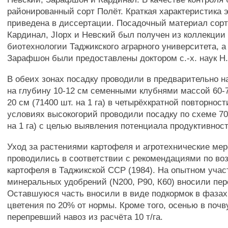
районированный сорт Полёт. Краткая характеристика 
приведена в диссертации. Посадочный материал сорт
Кардинал, JIopx и Невский был получен из коллекци
биотехнологии Таджикского аграрного университета, а
Зарафшон были предоставлены доктором с.-х. наук Н
В обеих зонах посадку проводили в предварительно н
на глубину 10-12 см семенными клубнями массой 60-7
20 см (71400 шт. на 1 га) в четырёхкратной повторност
условиях высокогорий проводили посадку по схеме 70 
на 1 га) с целью выявления потенциала продуктивнос
Уход за растениями картофеля и агротехнические ме
проводились в соответствии с рекомендациями по в
картофеля в Таджикской ССР (1984). На опытном учас
минеральных удобрений (N200, Р90, К60) вносили пер
Оставшуюся часть вносили в виде подкормок в фазах
цветения по 20% от нормы. Кроме того, осенью в почв
перепревший навоз из расчёта 10 т/га.