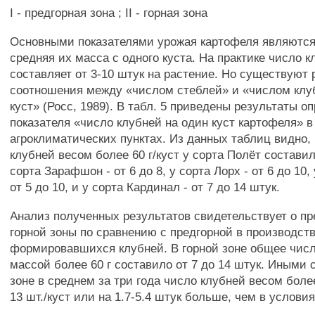
I - предгорная зона ; II - горная зона
Основными показателями урожая картофеля являются
средняя их масса с одного куста. На практике число 
составляет от 3-10 штук на растение. Но существуют
соотношения между «числом стеблей» и «числом клу
куст» (Росс, 1989). В табл. 5 приведены результаты о
показателя «число клубней на один куст картофеля» в
агроклиматических пунктах. Из данных таблиц видно,
клубней весом более 60 г/куст у сорта Полёт составило
сорта Зарафшон - от 6 до 8, у сорта Лорх - от 6 до 10,
от 5 до 10, и у сорта Кардинал - от 7 до 14 штук.
Анализ полученных результатов свидетельствует о п
горной зоны по сравнению с предгорной в производст
формировавшихся клубней. В горной зоне общее числ
массой более 60 г составило от 7 до 14 штук. Иными 
зоне в среднем за три года число клубней весом боле
13 шт./куст или на 1.7-5.4 штук больше, чем в услови