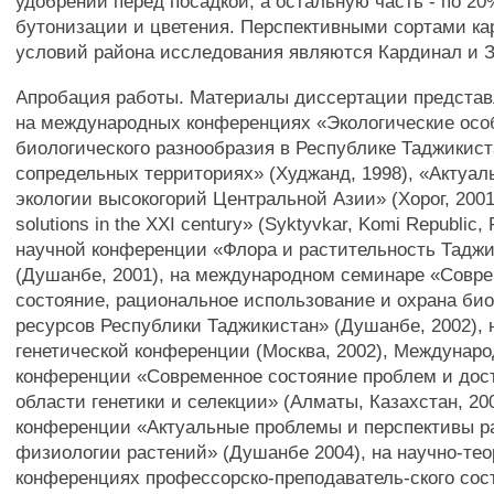
удобрений перед посадкой, а остальную часть - по 20
бутонизации и цветения. Перспективными сортами к
условий района исследования являются Кардинал и 
Апробация работы. Материалы диссертации предста
на международных конференциях «Экологические осо
биологического разнообразия в Республике Таджикист
сопредельных территориях» (Худжанд, 1998), «Актуа
экологии высокогорий Центральной Азии» (Хорог, 2001)
solutions in the XXI century» (Syktyvkar, Komi Republic, 
научной конференции «Флора и растительность Тадж
(Душанбе, 2001), на международном семинаре «Совр
состояние, рациональное использование и охрана би
ресурсов Республики Таджикистан» (Душанбе, 2002), 
генетической конференции (Москва, 2002), Междунар
конференции «Современное состояние проблем и дос
области генетики и селекции» (Алматы, Казахстан, 200
конференции «Актуальные проблемы и перспективы р
физиологии растений» (Душанбе 2004), на научно-тео
конференциях профессорско-преподаватель-ского сос