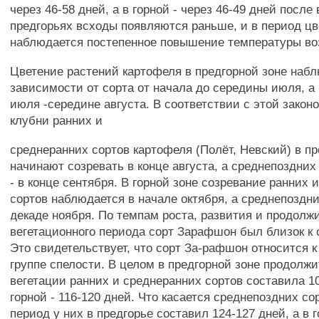
через 46-58 дней, а в горной - через 46-49 дней после
предгорьях всходы появляются раньше, и в период ц
наблюдается постепенное повышение температуры во
Цветение растений картофеля в предгорной зоне наб
зависимости от сорта от начала до середины июля, а 
июля -середине августа. В соответствии с этой зако
клубни ранних и
среднеранних сортов картофеля (Полёт, Невский) в пр
начинают созревать в конце августа, а среднепоздних
- в конце сентября. В горной зоне созревание ранних 
сортов наблюдается в начале октября, а среднепоздни
декаде ноября. По темпам роста, развития и продолж
вегетационного периода сорт Зарафшон был близок к 
Это свидетельствует, что сорт За-рафшон относится 
группе спелости. В целом в предгорной зоне продолж
вегетации ранних и среднеранних сортов составила 10
горной - 116-120 дней. Что касается среднепоздних сор
период у них в предгорье составил 124-127 дней, а в г