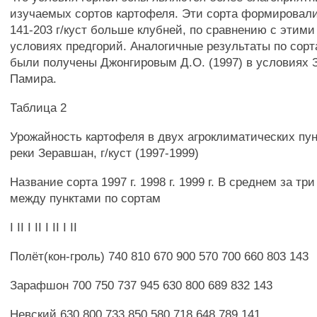
изучаемых сортов картофеля. Эти сорта формировали 
141-203 г/куст больше клубней, по сравнению с этими
условиях предгорий. Аналогичные результаты по сорт
были получены Джонгировым Д.О. (1997) в условиях 
Памира.
Таблица 2
Урожайность картофеля в двух агроклиматических пу
реки Зеравшан, г/куст (1997-1999)
Название сорта 1997 г. 1998 г. 1999 г. В среднем за тр
между пунктами по сортам
I II I II I II I II
Полёт(кон-гроль) 740 810 670 900 570 700 660 803 143
Зарафшон 700 750 737 945 630 800 689 832 143
Невский 630 800 733 850 580 718 648 789 141