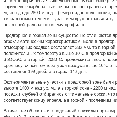
и светло-коричневые выщелоченные. В бассейне р. З
коричневые карбонатные почвы распространены в пре
м, иногда до 2800 м под эфемеро-идно-полынными, 
типчаковыми степями с участием круп-нотравья и кус
почвы нейтральная по всему профилю.
Предгорная и горная зоны существенно отличаются дру
агроклиматическим характеристикам. Если в предгор
атмосферных осадков составляет 332 мм, то в горной 
положительных температур выше 10°С в предгорной з
ЗбООоС, а в горной -2080°С; продолжительность пери
среднесуточной температурой воздуха выше 10°С в п
составляет 199 дней, а в горах -142 дня.
Экспериментальные участки в предгорной зоне были 
высоте 1400 м над ур. м., а в горной зоне - 2200 м над
посадки клубней отбирались оптимальные сроки, что 
соответствует концу апреля, а в горной - последним ч
В качестве объектов исследований служили сорта кар
Невский, Зарафшон и Кардинал. В качестве контроля