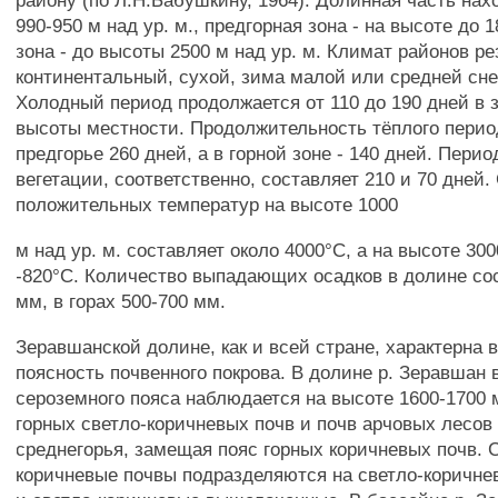
району (по Л.Н.Бабушкину, 1964). Долинная часть нах
990-950 м над ур. м., предгорная зона - на высоте до 1
зона - до высоты 2500 м над ур. м. Климат районов ре
континентальный, сухой, зима малой или средней сн
Холодный период продолжается от 110 до 190 дней в 
высоты местности. Продолжительность тёплого перио
предгорье 260 дней, а в горной зоне - 140 дней. Перио
вегетации, соответственно, составляет 210 и 70 дней
положительных температур на высоте 1000
м над ур. м. составляет около 4000°С, а на высоте 300
-820°С. Количество выпадающих осадков в долине со
мм, в горах 500-700 мм.
Зеравшанской долине, как и всей стране, характерна 
поясность почвенного покрова. В долине р. Зеравшан 
сероземного пояса наблюдается на высоте 1600-1700 м
горных светло-коричневых почв и почв арчовых лесов
среднегорья, замещая пояс горных коричневых почв. 
коричневые почвы подразделяются на светло-коричне