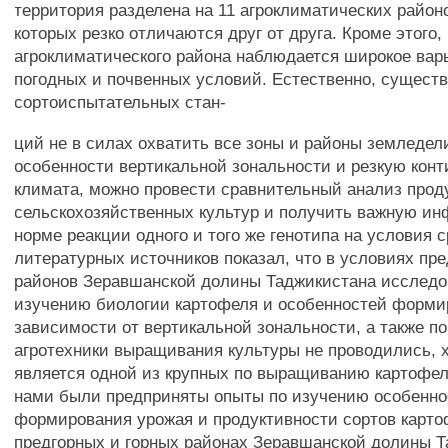
территория разделена на 11 агроклиматических район
которых резко отличаются друг от друга. Кроме этого,
агроклиматического района наблюдается широкое вар
погодных и почвенных условий. Естественно, сущест
сортоиспытательных стан-
ций не в силах охватить все зоны и районы земледел
особенности вертикальной зональности и резкую кон
климата, можно провести сравнительный анализ прод
сельскохозяйственных культур и получить важную и
норме реакции одного и того же генотипа на условия 
литературных источников показал, что в условиях пре
районов Зеравшанской долины Таджикистана исследо
изучению биологии картофеля и особенностей форми
зависимости от вертикальной зональности, а также по
агротехники выращивания культуры не проводились, х
является одной из крупных по выращиванию картофел
нами были предприняты опыты по изучению особенно
формирования урожая и продуктивности сортов карто
предгорных и горных районах Зеравшанской долины Т