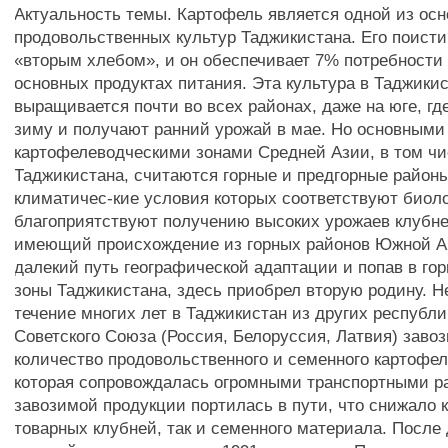
Актуальность темы. Картофель является одной из ос
продовольственных культур Таджикистана. Его поист
«вторым хлебом», и он обеспечивает 7% потребности
основных продуктах питания. Эта культура в Таджики
выращивается почти во всех районах, даже на юге, гд
зиму и получают ранний урожай в мае. Но основными
картофелеводческими зонами Средней Азии, в том чи
Таджикистана, считаются горные и предгорные районы
климатичес-кие условия которых соответствуют биол
благоприятствуют получению высоких урожаев клубне
имеющий происхождение из горных районов Южной А
далекий путь географической адаптации и попав в го
зоны Таджикистана, здесь приобрел вторую родину. Не
течение многих лет в Таджикистан из других республ
Советского Союза (Россия, Белоруссия, Латвия) заво
количество продовольственного и семенного картофел
которая сопровождалась огромными транспортными р
завозимой продукции портилась в пути, что снижало к
товарных клубней, так и семенного материала. После