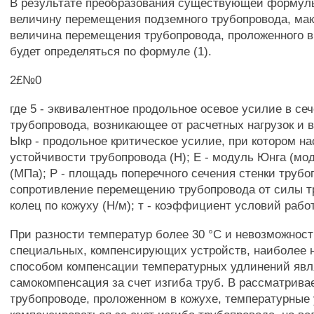
В результате преобразования существующей форму
величину перемещения подземного трубопровода, ма
величина перемещения трубопровода, проложенного в 
будет определяться по формуле (1).
2£№0
где 5 - эквивалентное продольное осевое усилие в се
трубопровода, возникающее от расчетных нагрузок и в
Ыкр - продольное критическое усилие, при котором на
устойчивости трубопровода (Н); Е - модуль Юнга (мо
(МПа); Р - площадь поперечного сечения стенки трубоп
сопротивление перемещению трубопровода от силы т
колец по кожуху (Н/м); т - коэффициент условий рабо
При разности температур более 30 °С и невозможнос
специальных, компенсирующих устройств, наиболее
способом компенсации температурных удлинений явл
самокомпенсация за счет изгиба труб. В рассматрив
трубопроводе, проложенном в кожухе, температурные