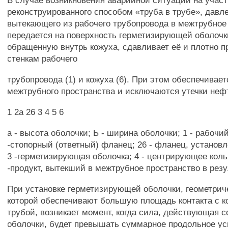
В случае возникновения аварийной ситуации на участ
реконструированного способом «труба в трубе», давле
вытекающего из рабочего трубопровода в межтрубное
передается на поверхность герметизирующей оболочки
обращенную внутрь кожуха, сдавливает её и плотно п
стенкам рабочего
трубопровода (1) и кожуха (6). При этом обеспечивае
межтрубного пространства и исключаются утечки неф
1 2а 26 3 4 5 6
а - высота оболочки; Ь - ширина оболочки; 1 - рабочи
-стопорный (ответный) фланец; 26 - фланец, установл
3 -герметизирующая оболочка; 4 - центрирующее кольц
-продукт, вытекший в межтрубное пространство в резу
При установке герметизирующей оболочки, геометрич
которой обеспечивают большую площадь контакта с к
трубой, возникает момент, когда сила, действующая с
оболочки, будет превышать суммарное продольное ус