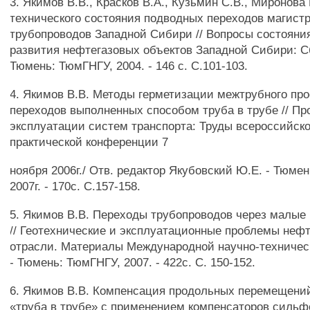
3. Якимов В.В., Красков В.А., Кузьмин C.B., Миронова
технического состояния подводных переходов магист
трубопроводов Западной Сибири // Вопросы состояни
развития нефтегазовых объектов Западной Сибири: Сб.
Тюмень: ТюмГНГУ, 2004. - 146 с. С.101-103.
4. Якимов В.В. Методы герметизации межтрубного пр
переходов выполненных способом труба в трубе // П
эксплуатации систем транспорта: Труды всероссийско
практической конференции 7
ноября 2006г./ Отв. редактор Якубовский Ю.Е. - Тюме
2007г. - 170с. С.157-158.
5. Якимов В.В. Переходы трубопроводов через малые
// Геотехнические и эксплуатационные проблемы неф
отрасли. Материалы Международной научно-техничес
- Тюмень: ТюмГНГУ, 2007. - 422с. С. 150-152.
6. Якимов В.В. Компенсация продольных перемещени
«труба в трубе» с применением компенсаторов сильф