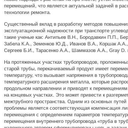
перемещений, что является актуальной задачей в ра
технологии ремонта.
Существенный вклад в разработку методов повышени
эксплуатационной надежности при транспорте углево
такие ученые как: Антипьев В.Н., Бородавкин П.П., Бер
Забела К.А., Земенков Ю.Д., Иванов В.А., Коршак A.A.
Сергеев Б.И., Тарасенко A.A., Шаммазов A.A., Gray D.
На протяженных участках трубопроводов, проложенны
старой трубы, перекачиваемый продукт имеет перем
температуру, что вызывает напряжения в трубопровод
температурного расширения металла, которые распро
продольном направлении и приводят к перемещениям
на концевых участках. Это может привести к разгерме
межтрубного пространства. Одним из основных путей
проблемы является соответствующая компенсация ли
перемещения с определением параметров температур
перемещения внутреннего трубопровода «труба в тру
изложенного автором сформулированы цель и задачи