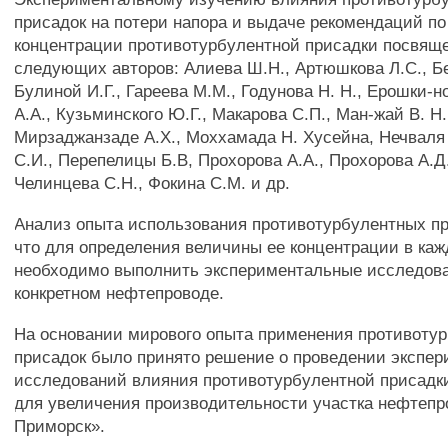
присадок на потери напора и выдаче рекомендаций п
концентрации противотурбулентной присадки посвящ
следующих авторов: Алиева Ш.Н., Артюшкова Л.С., Б
Булиной И.Г., Гареева М.М., Годунова Н. Н., Ерошки-н
A.A., Кузьминского Ю.Г., Макарова С.П., Ман-жай В. Н.
Мирзаджанзаде А.Х., Моххамада Н. Хусейна, Нечваля
С.И., Перепелицы Б.В, Прохорова A.A., Прохорова А.Д.
Челинцева С.Н., Фокина С.М. и др.
Анализ опыта использования противотурбулентных пр
что для определения величины ее концентрации в ка
необходимо выполнить экспериментальные исследов
конкретном нефтепроводе.
На основании мирового опыта применения противоту
присадок было принято решение о проведении экспе
исследований влияния противотурбулентной присадки
для увеличения производительности участка нефтепр
Приморск».