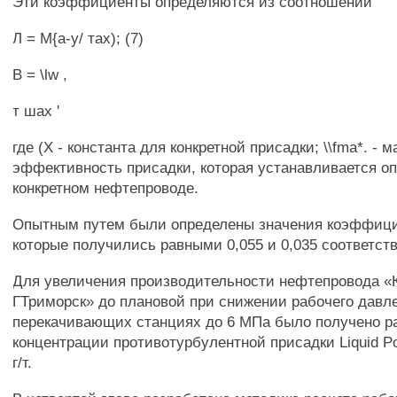
Эти коэффициенты определяются из соотношений
Л = М{а-у/ тах); (7)
В = \lw ,
т шах '
где (X - константа для конкретной присадки; \\fma*. -
эффективность присадки, которая устанавливается о
конкретном нефтепроводе.
Опытным путем были определены значения коэффици
которые получились равными 0,055 и 0,035 соответств
Для увеличения производительности нефтепровода «
ГТриморск» до плановой при снижении рабочего давл
перекачивающих станциях до 6 МПа было получено р
концентрации противотурбулентной присадки Liquid 
г/т.