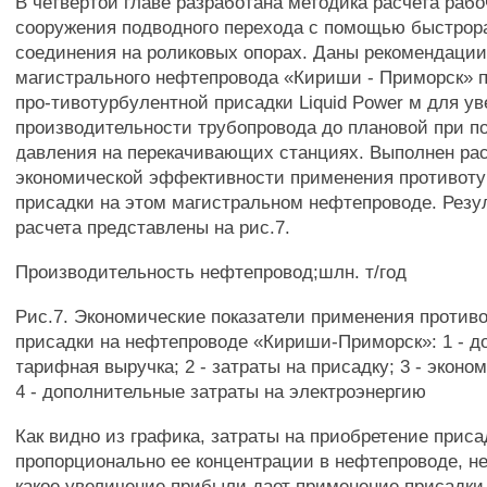
В четвертой главе разработана методика расчета раб
сооружения подводного перехода с помощью быстрор
соединения на роликовых опорах. Даны рекомендации
магистрального нефтепровода «Кириши - Приморск» 
про-тивотурбулентной присадки Liquid Power м для у
производительности трубопровода до плановой при п
давления на перекачивающих станциях. Выполнен рас
экономической эффективности применения противот
присадки на этом магистральном нефтепроводе. Резу
расчета представлены на рис.7.
Производительность нефтепровод;шлн. т/год
Рис.7. Экономические показатели применения против
присадки на нефтепроводе «Кириши-Приморск»: 1 - д
тарифная выручка; 2 - затраты на присадку; 3 - экон
4 - дополнительные затраты на электроэнергию
Как видно из графика, затраты на приобретение приса
пропорционально ее концентрации в нефтепроводе, не
какое увеличение прибыли дает применение присадки