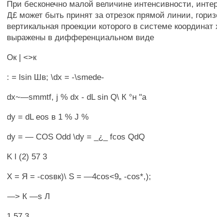
При бесконечно малой величине интенсивности, инте
Д£ может быть принят за отрезок прямой линии, гори
вертикальная проекции которого в системе координат 
выражены в дифференциальном виде
Ок | <>к
: = lsin Шв; \dx = -\smede-
dx~—smmtf, j % dx - dL sin Q\ К °н "а
dy = dL eos в 1 % J %
dy = — COS Odd \dy = _¿_ fcos QdQ
K l (2) 57 3
X = Я = -cosвк)\ S = —4cos<9„ -cos*,);
—> К —s Л
1 57 3