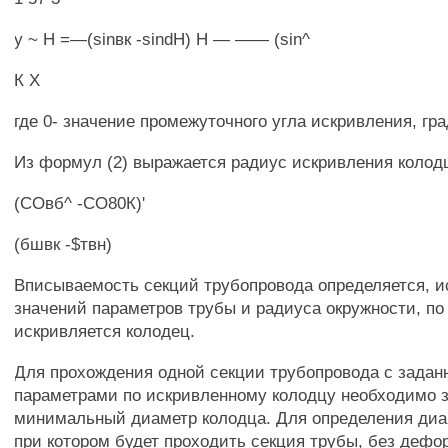
у ~ H =—(sinвк -sindH) Н — —— (sin^
К X
где 0- значение промежуточного угла искривления, гра
Из формул (2) выражается радиус искривления колод
(СОвб^ -СО80К)'
(бшвк -$твн)
Вписываемость секций трубопровода определяется, и
значений параметров трубы и радиуса окружности, по
искривляется колодец.
Для прохождения одной секции трубопровода с зада
параметрами по искривленному колодцу необходимо 
минимальный диаметр колодца. Для определения диа
при котором будет проходить секция трубы, без дефо