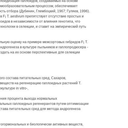
плоидизация гаплоидов, создаваемых на основе
ормообразовательным процессом, обеспечивает
ь отбора (Дубинин, Глембоцкий, 1967; Гуляев, 1996).
 F¡ Т. aestivum препятствует отсутствие простых и
оидов в независимости от влияния генотипа, что
хнологии в селекции, и ставит на эмпирический путь
льную оценку на примере межсортовых гибридов F¡ Т.
ндрогенеза в культуре пыльников и гаплопродюсера -
 создать на их основе перспективные для селекции
ого состава питательных сред, Сахаров,
веществ на регенерацию гаплоидных растений Т.
ультуре in vitro-,
чения процента выхода нормальных
альных гаплоидных регенерантов путем оптимизации
става питательных сред для метода андрогенеза
тогормональных и биологически активных веществ,