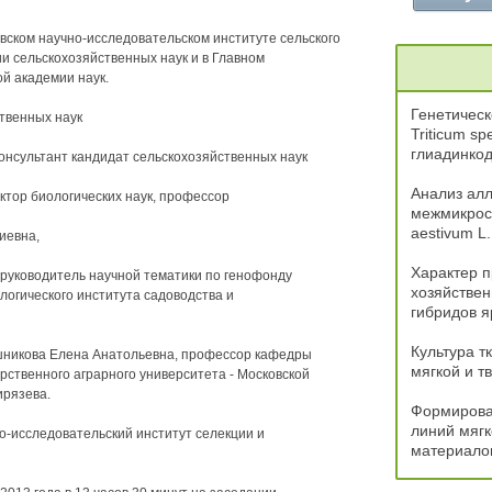
ском научно-исследовательском институте сельского
и сельскохозяйственных наук и в Главном
ой академии наук.
Генетичес
твенных наук
Triticum sp
глиадинко
нсультант кандидат сельскохозяйственных наук
Анализ алл
тор биологических наук, профессор
межмикроса
aestivum L
иевна,
Характер 
руководитель научной тематики по генофонду
хозяйствен
логического института садоводства и
гибридов 
Культура тк
ашникова Елена Анатольевна, профессор кафедры
мягкой и 
арственного аграрного университета - Московской
ирязева.
Формирова
линий мягк
о-исследовательский институт селекции и
материалом