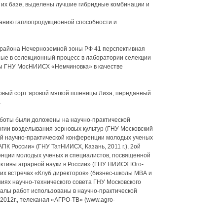
 их базе, выделены лучшие гибридные комбинации и
танию гаплопродукционной способности и
о района Нечерноземной зоны РФ 41 перспективная
ые в селекционный процесс в лаборатории селекции
цы ГНУ МосНИИСХ «Немчиновка» в качестве
овый сорт яровой мягкой пшеницы Лиза, переданный
.
боты были доложены на научно-практической
гии возделывания зерновых культур (ГНУ Московский
ой научно-практической конференции молодых ученых
ПК России» (ГНУ ТатНИИСХ, Казань, 2011 г.), 2ой
енции молодых ученых и специалистов, посвященной
ктивы аграрной науки в России» (ГНУ НИИСХ Юго-
ских встречах «Клуб директоров» (бизнес-школы МВА и
ниях научно-технического совета ГНУ Московского
иалы работ использованы в научно-практической
2012г., телеканал «АГРО-ТВ» (www.agro-