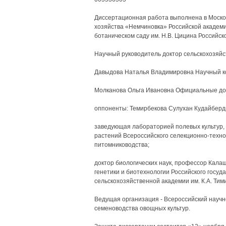
Диссертационная работа выполнена в Москов
хозяйства «Немчиновка» Российской академи
ботаническом саду им. Н.В. Цицина Российск
Научный руководитель доктор сельскохозяйс
Давыдова Наталья Владимировна Научный ко
Молканова Ольга Ивановна Официальные док
оппоненты: Темирбекова Сулухан Кудайберд
заведующая лабораторией полевых культур, 
растений Всероссийского селекционно-техно
питомниководства;
доктор биологических наук, профессор Кал
генетики и биотехнологии Российского госуд
сельскохозяйственной академии им. К.А. Тим
Ведущая организация - Всероссийский научн
семеноводства овощных культур.