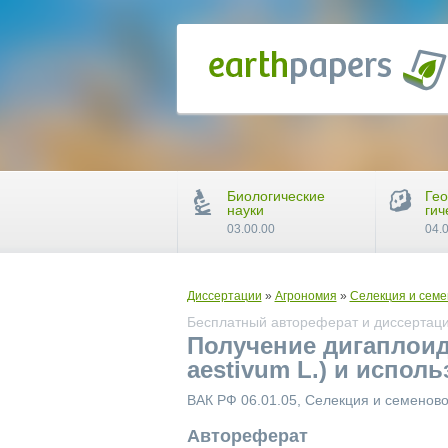
Биологические
Гео
науки
гич
03.00.00
04.
Диссертации
»
Агрономия
»
Селекция и семе
Бесплатный автореферат и диссертация
Получение дигаплоид
aestivum L.) и испол
ВАК РФ 06.01.05, Селекция и семенов
Автореферат