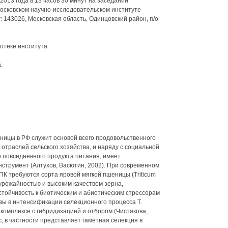
013 года в 13 часов 30 минут на заседании
Московском научно-исследовательском институте
: 143026, Московская область, Одинцовский район, п/о
отеке института
.
ницы в РФ служит основой всего продовольственного
 отраслей сельского хозяйства, и наряду с социальной
о повседневного продукта питания, имеет
струмент (Алтухов, Васютин, 2002). При современном
К требуются сорта яровой мягкой пшеницы (Triticum
урожайностью и высоким качеством зерна,
стойчивость к биотическим и абиотическим стрессорам
ивы в интенсификации селекционного процесса Т.
комплексе с гибридизацией и отбором (Чистякова,
, в частности представляет гаметная селекция в