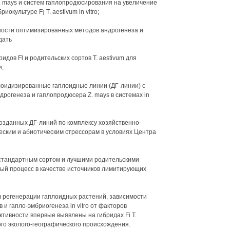
Z. mays и систем гаплопродюсирования на увеличение
окультуре F¡ Т. aestivum in vitro;
ности оптимизированных методов андрогенеза и
дать
дов Fl и родительских сортов Т. aestivum для
и;
иплоидизированные гаплоидные линии (ДГ-линии) с
огенеза и гаплопродюсера Z. mays в системах in
созданных ДГ-линий по комплексу хозяйственно-
еским и абиотическим стрессорам в условиях Центра
 стандартным сортом и лучшими родительскими
ный процесс в качестве источников лимитирующих
 регенерации гаплоидных растений, зависимости
и гапло-эмбриогенеза in vitro от факторов
тивности впервые выявлены на гибридах Fi Т.
ого эколого-географического происхождения.