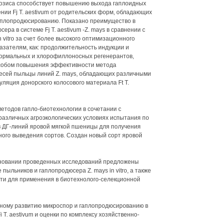
розиса способствует повышению выхода гаплоидных
ии Fj Т. aestivum от родительских форм, обладающих
гаплопродюсированию. Показано преимущество в
ра в системе Fj Т. aestivum -Z. mays в сравнении с
 vitro за счет более высокого оптимизационного
азателям, как: продолжительность индукции и
нормальных и хлорофиллоносных регенерантов,
особом повышения эффективности метода
есей пыльцы линий Z. mays, обладающих различными
ляция донорского колосового материала Ft Т.
тодов гапло-биотехнологии в сочетании с
азличных агроэкологических условиях испытания по
в ДГ-линий яровой мягкой пшеницы для получения
ного выведения сортов. Создан новый сорт яровой
сновании проведенных исследований предложены
пыльников и гаплопродюсера Z. mays in vitro, а также
ти для применения в биотехнолого-селекционной
нному развитию микроспор и гаплопродюсированию в
i Т. aestivum и оценки по комплексу хозяйственно-