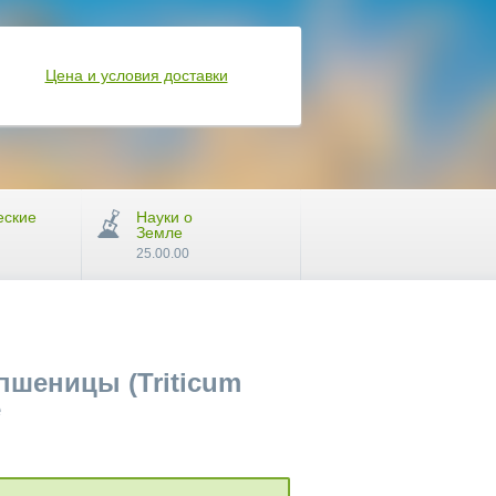
Цена и условия доставки
еские
Науки о
Земле
25.00.00
шеницы (Triticum
е