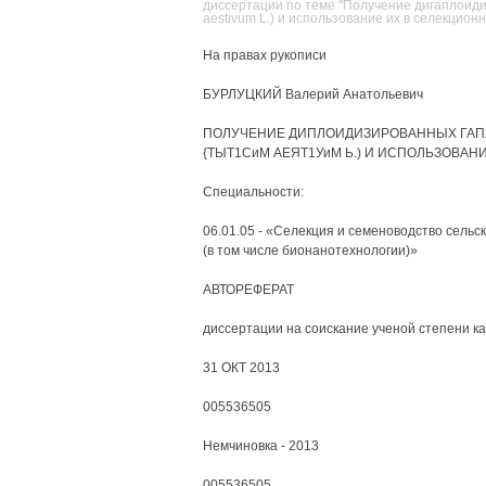
диссертации по теме "Получение дигаплоиди
aestivum L.) и использование их в селекцион
На правах рукописи
БУРЛУЦКИЙ Валерий Анатольевич
ПОЛУЧЕНИЕ ДИПЛОИДИЗИРОВАННЫХ ГАП
{ТЫТ1СиМ АЕЯТ1УиМ Ь.) И ИСПОЛЬЗОВА
Специальности:
06.01.05 - «Селекция и семеноводство сельс
(в том числе бионанотехнологии)»
АВТОРЕФЕРАТ
диссертации на соискание ученой степени к
31 ОКТ 2013
005536505
Немчиновка - 2013
005536505