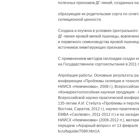
полезных признаков ДГ-линий, созданных на
образующие их родительские сорта по соче
селекционной ценности.
Создана и изучена в условиях Центральног
ДГ-линия яровой мягкой пшеницы, вовлеченн
и первичного семеноводства яровой пшени
источников лимитирующих признаков.
С применением методов гаплоидии создан н
на Государственное сортоиспытание в 2011 г
Апробация работы. Основные результаты ра
конференции «Проблемы селекции и техноло
НИИСХ «Немчиновка», 2008 г.), Всероссийск
«Конкурентоспособная научная продукция - А
Всероссийской научно-практической конфер
135-летию А.И. Стебута «Проблемы и перспе
Востока, Саратов, 2012 г.), научно-практиче
ЕМВА «Сколково», 2011-2012 гг.) и на заседа
НИИСХ «Немчиновка» (2006-2012 гг.), матер
передаче «Аграрный вопрос» от 13 февраля 
tv.ru/tvguide/7089.htm1A.