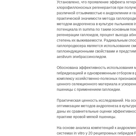
Установлено, что проявление эффекта гете
хлорофиллоносных регенерантов при получен
различной отзывчивостью к андроклинии и 
практической значимости метода гаплопродюсе
методом андрогенеза в культуре пыльников in
потенциала in summa по таким основным пок
регенерации гаплоидов, процент выхода аб
степень их выживаемости. Радикальным сп
гаплопродюсера является использование см
гаплоиндукционными свойствами и предстиму
aestivum эпибрассинолидом.
Обоснована эффективность использования ме
гибридизацией и одновременным отбором в р
комплексу хозяйственно-полезных признако
ценного селекционного материала и ускорен
пшеницы с применением гаплоидии.
Практическая ценность исследований. На о
оптимизации методов андрогенеза в культуре 
даны их сравнительные оценки эффективнос
практике яровой мягкой пшеницы.
На основе анализа компетенций к андрокли
системах in vitro у 20 реципрокных гибридов F