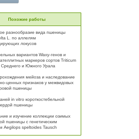
Похожие работы
кое разнообразие вида пшеницы
elta L. по аллелям
дирующих локусов
ельных вариантов Waxy-генов и
теллитных маркеров сортов Triticum
. Среднего и Южного Урала
прохождения мейоза и наследование
но-ценных признаков у межвидовых
яровой пшеницы
аней in vitro короткостебельной
твердой пшеницы
ние и изучение коллекции озимых
ой пшеницы с генетическим
 Aegilops speltoides Tausch