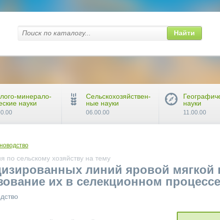
Найти
лого-минерало-
Сельскохозяйствен-
Географич
еские науки
ные науки
науки
00.00
06.00.00
11.00.00
новодство
 по сельскому хозяйству на тему
изированных линий яровой мягкой п
ьзование их в селекционном процесс
одство