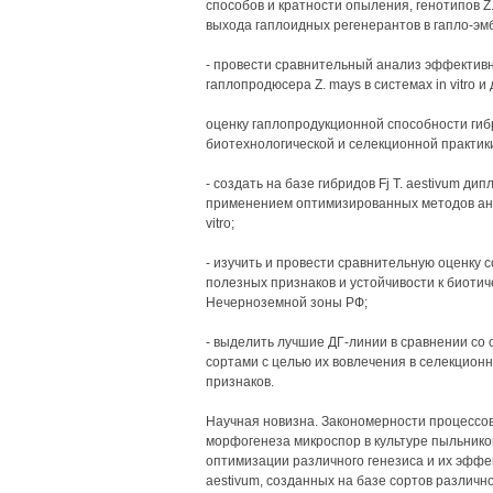
способов и кратности опыления, генотипов 
выхода гаплоидных регенерантов в гапло-эмбри
- провести сравнительный анализ эффектив
гаплопродюсера Z. mays в системах in vitro и 
оценку гаплопродукционной способности гибри
биотехнологической и селекционной практик
- создать на базе гибридов Fj Т. aestivum д
применением оптимизированных методов андр
vitro;
- изучить и провести сравнительную оценку 
полезных признаков и устойчивости к биотич
Нечерноземной зоны РФ;
- выделить лучшие ДГ-линии в сравнении со
сортами с целью их вовлечения в селекцион
признаков.
Научная новизна. Закономерности процессов
морфогенеза микроспор в культуре пыльников 
оптимизации различного генезиса и их эффек
aestivum, созданных на базе сортов различн