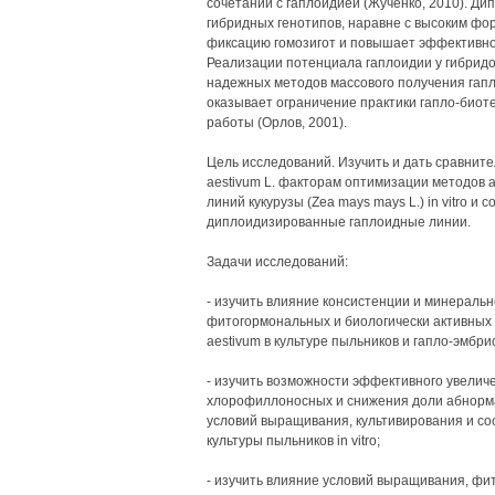
сочетании с гаплоидией (Жученко, 2010). Ди
гибридных генотипов, наравне с высоким ф
фиксацию гомозигот и повышает эффективност
Реализации потенциала гаплоидии у гибридов
надежных методов массового получения гапл
оказывает ограничение практики гапло-биоте
работы (Орлов, 2001).
Цель исследований. Изучить и дать сравните
aestivum L. факторам оптимизации методов а
линий кукурузы (Zea mays mays L.) in vitro и
диплоидизированные гаплоидные линии.
Задачи исследований:
- изучить влияние консистенции и минеральн
фитогормональных и биологически активных 
aestivum в культуре пыльников и гапло-эмбриок
- изучить возможности эффективного увели
хлорофиллоносных и снижения доли абнорм
условий выращивания, культивирования и со
культуры пыльников in vitro;
- изучить влияние условий выращивания, фи