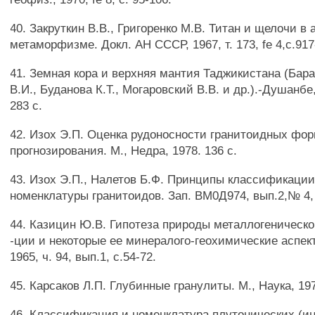
40. Закруткин В.В., Григоренко М.В. Титан и щелочи 
метаморфизме. Докл. АН СССР, 1967, т. 173, fe 4,с.917
41. Земная кора и верхняя мантия Таджикистана (Бара
В.И., Буданова К.Т., Могаровский В.В. и др.).-Душанбе
283 с.
42. Изох Э.П. Оценка рудоносности гранитоидных фо
прогнозирования. М., Недра, 1978. 136 с.
43. Изох Э.П., Налетов Б.Ф. Принципы классификаци
номенклатуры гранитоидов. Зап. ВМ0Д974, вып.2,№ 4, 
44. Казицин Ю.В. Гипотеза природы металлогеническ
-ции и некоторые ее минералого-геохимические аспек
1965, ч. 94, вып.1, с.54-72.
45. Карсаков Л.П. Глубинные гранулиты. М., Наука, 197
46. Классификация и номенклатура плутонических (и