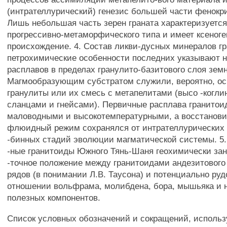
(интрателлурический) генезис большей части фенокри
Лишь небольшая часть зерен граната характеризуетс
прогрессивно-метаморфического типа и имеет ксеноге
происхождение. 4. Состав ликви-дусных минералов г
петрохимические особенности последних указывают 
расплавов в пределах гранулито-базитового слоя зем
Магмообразующим субстратом служили, вероятно, о
гранулиты или их смесь с метапелитами (высо -когл
сланцами и гнейсами). Первичные расплава гранитои
маловодными и высокотемпературными, а восстанов
флюидный режим сохранялся от интрателлурических 
-бинных стадий эволюции магматической системы. 5.
-ные гранитоиды Южного Тянь-Шаня геохимически за
-точное положение между гранитоидами андезитового
рядов (в понимании Л.В. Таусона) и потенциально ру
отношении вольфрама, молибдена, бора, мышьяка и 
полезных компонентов.
Список условных обозначений и сокращений, использ