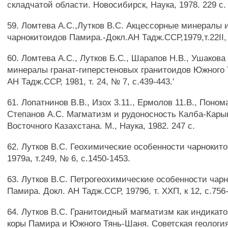
складчатой области. Новосибирск, Наука, 1978. 229 с.
59. Ломтева А.С.,Лутков B.C. Акцессорные минералы 
чарнокитоидов Памира.-Докл.АН Тадж.ССР,1979,т.22II, 
60. Ломтева А.С., Лутков Б.С., Шарапов Н.В., Ушакова
минералы гранат-гиперстеновых гранитоидов Южного 
АН Тадж.ССР, 1981, т. 24, № 7, с.439-443.'
61. Лопатнинов В.В., Изох 3.11., Ермолов 11.В., Поном
Степанов А.С. Магматизм и рудоносность Калба-Кары
Восточного Казахстана. М., Наука, 1982. 247 с.
62. Лутков B.C. Геохимические особенности чарнокит
1979а, т.249, № 6, с.1450-1453.
63. Лутков B.C. Петрогеохимические особенности чар
Памира. Докл. АН Тадж.ССР, 19796, т. ХХП, к 12, с.756
64. Лутков B.C. Гранитоидный магматизм как индикат
коры Памира и Южного Тянь-Шаня. Советская геология ,