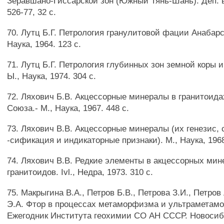
Зеравшано-Гиссарской зон (Южный Тянь-Шань). Деп.
526-77, 32 с.
70. Лутц Б.Г. Петрология гранулитовой фации Анабарс
Наука, 1964. 123 с.
71. Лутц Б.Г. Петрология глубинных зон земной коры 
Ы., Наука, 1974. 304 с.
72. Ляхович Б.В. Акцессорные минералы в гранитоида
Союза.- М., Наука, 1967. 448 с.
73. Ляхович В.В. Акцессорные минералы (их генезис, 
-сификация и индикаторные признаки). М., Наука, 1968
74. Ляхович В.В. Редкие элементы в акцессорных мин
гранитоидов. Ivl., Недра, 1973. 310 с.
75. Макрыгина В.А., Петров Б.В., Петрова З.И., Петров
Э.А. Фтор в процессах метаморфизма и ультраметамо
Ежегодник Института геохимии СО АН СССР. Новосиби