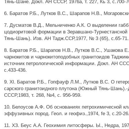
Тянь-Шане. Докл. АН СССР, 1976а, т. 227, Кь 3, с.700-7
6. Баратов Р.Б., Лутков B.C., Шарапов Н.В., Могаровски
7. Дусматов В.Д., Мельниченко А.К. О выделении габб
цодиоритовой формации в Зеравшано-Турнестансной
Тянь-Шань). Изв. АН Тадж.ССР,1977, № 3 (65), с.65-71.
8. Баратов Р.Б., Шарапов Н.В., Лутков B.C., Ушакова 
чарнокитов и чарнокитоподобных гранитоидов Таджики
источник петрологической информации. Докл. АН СССР
с.433-436.
9. XI. Баратов Р.Б., Гопфауф Л.М., Лутков B.C. О гетер
сарского гранитоидного плутона (Южный Тянь-Шань).-
СССР,1983, т. 268, №4, с. 956-959.
10. Белоусов А.Ф. Об основаниях петрохимичесной к
эффузивных пород. Геол. и геофиз.,1974, fe 3, с.20-26
11. ХЗ. Беус А.А. Геохимия литосферы. Ы., Недра, 197