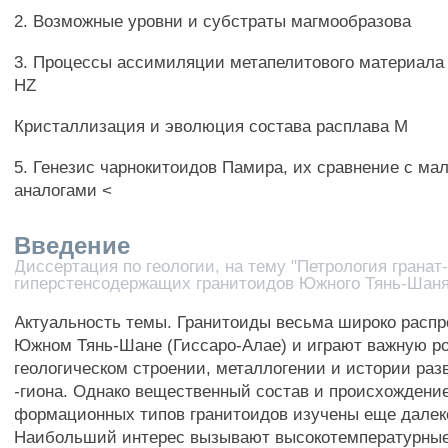
2. Возможные уровни и субстраты магмообразова
3. Процессы ассимиляции метапелитового материала 
HZ
Кристаллизация и эволюция состава расплава М
5. Генезис чарнокитоидов Памира, их сравнение с м
аналогами <
Введение
Диссертация по геологии, на тему "Петрология гранат
гиперстенсодержащих гранитоидов Южного Тянь-Шаня
Актуальность темы. Гранитоиды весьма широко распр
Южном Тянь-Шане (Гиссаро-Алае) и играют важную р
геологическом строении, металлогении и истории разв
-гиона. Однако вещественный состав и происхождени
формационных типов гранитоидов изучены еще далек
Наибольший интерес вызывают высокотемпературны