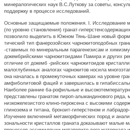
минералогических наук В.С.Луткову за советы, консул
поддержку в процессе исследований.
Основные защищаемые положения. I. Исследование 
(по уровню становления) гранат-гиперстенсодержащих
позволило выделить в Южном Тянь-Шане новый форм
тический тип фанерозойских чарнокитоподобных гран
-ставимых по минеральным парагенезисам и химизму
докембрийскими чарнокитоидами Памира и других рег
отличие от докемб -рийских чарнокитоидов кристалли
малоглубинных аналогах чарнокитов носила многоэта
она началась в промежуточных камерах на уровне гра
амфиболитовой фаций и завершилась в гипабиссаль
Наиболее ранние ба-рофильные и высокотемператур
представлены гранатом пироп-альмандинового ряда, 
низкожелезистого клино-пироксена с высокими содер
глинозема и титана, бронзит-гиперстеном и лабрадор-
Изучение включений метаморфических пород и анали
зональности кристаллов граната доказывают малые 
процессов ассимиляции метапелито-вого материала 