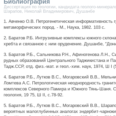
Библиография
Диссертация по геологии, кандидата геолого-минерало
Шарапов, Николай Владимирович, Душанбе
1. Авченко О.В. Петрогенетическая информативность 
метаморфических пород. - М., Наука, 1982. 103 с.
2. Баратов Р.Б. Интрузивные комплексы южного склона
хребта и связанное с ним оруденение. Душанбе, "Дони
3. Баратов Р.Б., Сальникова Р.Н., Афиногенова Л.Н., 
рудных образований Центрального Таджикистана и Па
Тадж.ССР, отд. физ.-мат. и геол.-хим. наук, 1974, Ш I (5
4. Баратов Р.Б., Лутков B.C., Могаровский В.В., Мельни
Ломтева А.С. Петрологическая неоднородность грани
комплексов Северного Памира и Южного Тянь-Шаня. С
геология, 19 75, Ш II, с.78-92.
5. Баратов Р.Б., Лутков B.C., Могаровский В.В., Шарап
вероятных малоглубинных аналогах эндербит-чарноки