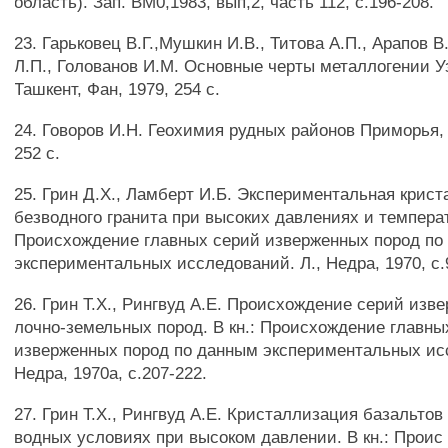
область). Зап. ВМ0,1983, вып,2, часть 112, с.196-208.
23. Гарьковец В.Г.,Мушкин И.В., Титова А.П., Арапов В
Л.П., Голованов И.М. Основные черты металлогении У
Ташкент, Фан, 1979, 254 с.
24. Говоров И.Н. Геохимия рудных районов Приморья, 
252 с.
25. Грин Д.Х., Ламберт И.Б. Экспериментальная крис
безводного гранита при высоких давлениях и температ
Происхождение главных серий изверженных пород по
экспериментальных исследований. Л., Недра, 1970, с.
26. Грин Т.Х., Рингвуд А.Е. Происхождение серий изв
лочно-земельных пород. В кн.: Происхождение главны
изверженных пород по данным экспериментальных исс
Недра, 1970а, с.207-222.
27. Грин Т.Х., Рингвуд А.Е. Кристаллизация базальтов 
водных условиях при высоком давлении. В кн.: Проис