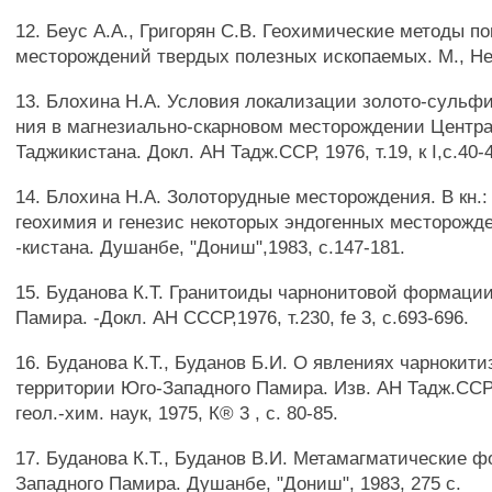
12. Беус А.А., Григорян С.В. Геохимические методы п
месторождений твердых полезных ископаемых. М., Нед
13. Блохина Н.А. Условия локализации золото-сульфи
ния в магнезиально-скарновом месторождении Центр
Таджикистана. Докл. АН Тадж.ССР, 1976, т.19, к I,с.40-
14. Блохина Н.А. Золоторудные месторождения. В кн.:
геохимия и генезис некоторых эндогенных месторожд
-кистана. Душанбе, "Дониш",1983, с.147-181.
15. Буданова К.Т. Гранитоиды чарнонитовой формаци
Памира. -Докл. АН СССР,1976, т.230, fe 3, с.693-696.
16. Буданова К.Т., Буданов Б.И. О явлениях чарнокити
территории Юго-Западного Памира. Изв. АН Тадж.ССР, 
геол.-хим. наук, 1975, К® 3 , с. 80-85.
17. Буданова К.Т., Буданов В.И. Метамагматические 
Западного Памира. Душанбе, "Дониш", 1983, 275 с.