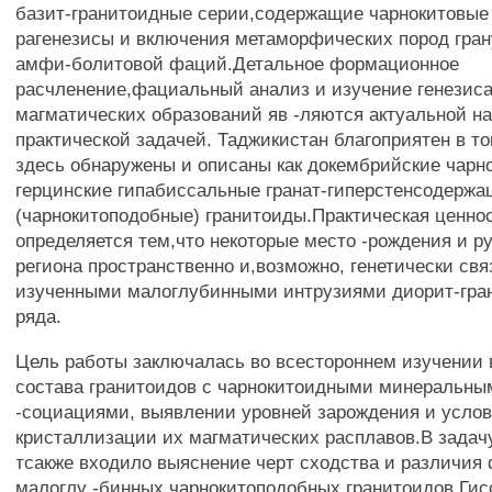
базит-гранитоидные серии,содержащие чарнокитовые
рагенезисы и включения метаморфических пород гра
амфи-болитовой фаций.Детальное формационное
расчленение,фациальный анализ и изучение генезиса
магматических образований яв -ляются актуальной н
практической задачей. Таджикистан благоприятен в т
здесь обнаружены и описаны как докембрийские чарн
герцинские гипабиссальные гранат-гиперстенсодерж
(чарнокитоподобные) гранитоиды.Практическая ценно
определяется тем,что некоторые место -рождения и р
региона пространственно и,возможно, генетически свя
изученными малоглубинными интрузиями диорит-гра
ряда.
Цель работы заключалась во всестороннем изучении
состава гранитоидов с чарнокитоидными минеральны
-социациями, выявлении уровней зарождения и усло
кристаллизации их магматических расплавов.В задач
тсакже входило выяснение черт сходства и различия
малоглу -бинных чарнокитоподобных гранитоидов Гис