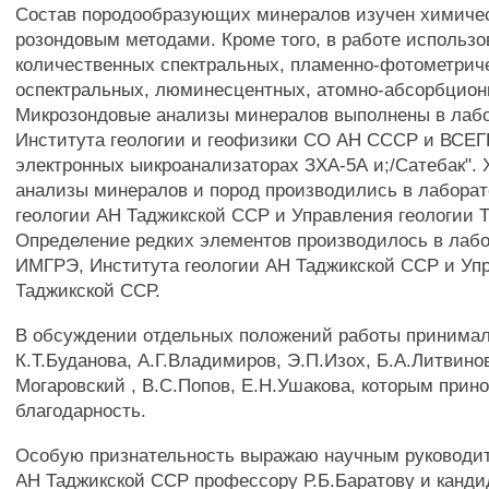
Состав породообразующих минералов изучен химичес
розондовым методами. Кроме того, в работе использо
количественных спектральных, пламенно-фотометриче
оспектральных, люминесцентных, атомно-абсорбцион
Микрозондовые анализы минералов выполнены в лаб
Института геологии и геофизики СО АН СССР и ВСЕГ
электронных ыикроанализаторах ЗХА-5А и;/Сатебак".
анализы минералов и пород производились в лаборат
геологии АН Таджикской ССР и Управления геологии 
Определение редких элементов производилось в лаб
ИМГРЭ, Института геологии АН Таджикской ССР и Упр
Таджикской ССР.
В обсуждении отдельных положений работы принимал
К.Т.Буданова, А.Г.Владимиров, Э.П.Изох, Б.А.Литвинов
Могаровский , В.С.Попов, Е.Н.Ушакова, которым прин
благодарность.
Особую признательность выражаю научным руководи
АН Таджикской ССР профессору Р.Б.Баратову и кандид