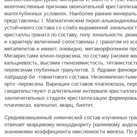
многочисленные признаки окончательной кристаллиза
малоглубинных условиях. Наиболее ранние минерал
представлены: I. Магматическим пироп-альмандинов
устойчивого состава со слабо выраженной зональнос
кристаллы граната по составу, типу зональности, ре
и характеру включений сопоставимы с гранатом из кс
метапелитов и имеют, очевидно, метаморфогенное пр
Мегакристами клино-пироксена, по составу (низкие же
кальциевость, высокие глиноземистость, титанистост
пироксенам глубинных гранулитов. 3. Ядрами фенокр
лабрадор-би -товнитового состава. Низкожелезистым
орто -пироксена. Вариации составов плагиоклаза, пи
свидетельствуют о длительном интервале кристаллиз
занлючительных стадиях кристаллизации формирова
плагиоклаз, калишпат, кварц, биотит.
Средневзвешенный химический состав изученных гр
отвечает кварцевому монцодиориту (калиевому андез
значениями коэффициента окисленности железа. По 