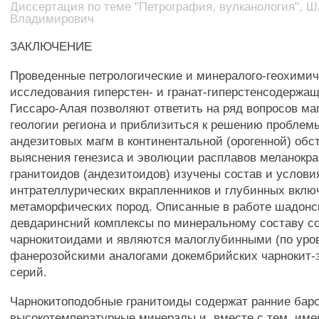
Диссертация по теме "Петрография, вулканология", Ш
Владимирович
ЗАКЛЮЧЕНИЕ
Проведенные петрологические и минералого-геохими
исследования гиперстен- и гранат-гиперстенсодержа
Гиссаро-Алая позволяют ответить на ряд вопросов ма
геологии региона и приблизиться к решению проблем
андезитовых магм в континентальной (орогенной) обс
выяснения генезиса и эволюции расплавов меланокра
гранитоидов (андезитоидов) изучены состав и услов
интрателлурических вкрапленников и глубинных вклю
метаморфических пород. Описанные в работе шадонс
девдаринсний комплексы по минеральному составу со
чарнокитоидами и являются малоглубинными (по уро
фанерозойскими аналогами докембрийских чарнокит-
серий.
Чарнокитоподобные гранитоиды содержат ранние ба
высокотемпературные минералы и, вместе с тем, им