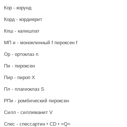
Кор - корунд
Корд - кордиерит
Кпш - калишпат
МП и - моноклинный f пироксен f
Ор - ортоклаз n
Пи - пироксен
Пир - пироп X
Пл - плагиоклаз S
РПи - ромбический пироксен
Силл - силлиманит V
Спес - спессартин • CD • >Q<