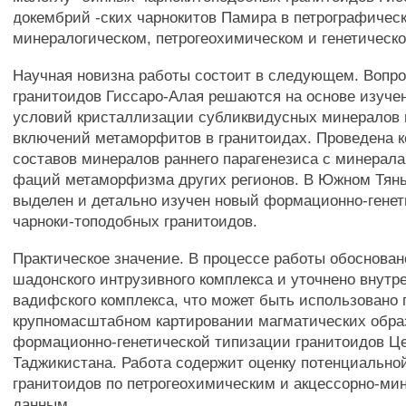
докембрий -ских чарнокитов Памира в петрографичес
минералогическом, петрогеохимическом и генетическо
Научная новизна работы состоит в следующем. Вопро
гранитоидов Гиссаро-Алая решаются на основе изуче
условий кристаллизации субликвидусных минералов 
включений метаморфитов в гранитоидах. Проведена 
составов минералов раннего парагенезиса с минерал
фаций метаморфизма других регионов. В Южном Тян
выделен и детально изучен новый формационно-генет
чарноки-топодобных гранитоидов.
Практическое значение. В процессе работы обоснова
шадонского интрузивного комплекса и уточнено внутр
вадифского комплекса, что может быть использовано 
крупномасштабном картировании магматических обра
формационно-генетической типизации гранитоидов Ц
Таджикистана. Работа содержит оценку потенциально
гранитоидов по петрогеохимическим и акцессорно-ми
данным.