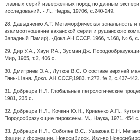
главных серий изверженных пород по данным экспери
исследований. - Л., Недра, 19706, с.240-249.
28. Давыдченко А.Т. Метаморфическая зональность и 
взаимоотношение ваханской серии и рушанского комп
Западный Памир). -Докл.АН СССР, 1966, т.168, № 6, с.
29. Дир У.А., Хауи Р.А., Зусман Дж. Породообразующи
Мир, 1965, т.2, 406 с.
30. Дмитриев Э.А., Лутков B.C. О составе верхней ма
Тянь-Шаня. Докл. АН СССР,1983, т.272, fe 2, с.437-442.
31. Добрецов Н.Л. Глобальные петрологические проце
1981, 235 с.
32. Добрецов Н.Л., Кочкин Ю.Н., Кривенко А.П., Кутол
Породообразующие пироксены. М., Наука, 1971. 454 с.
33. Добрецов Н.Л., Соболев B.C., Ушакова Е.Н. Мета
фации и формации. Новосибирск, Изд-во Новосибирско