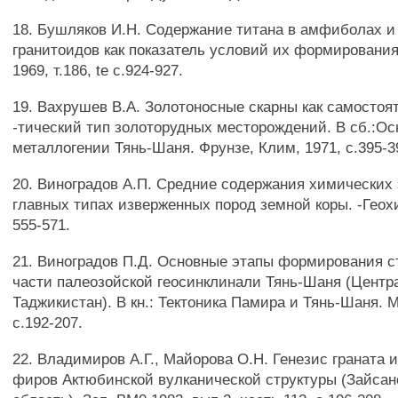
18. Бушляков И.Н. Содержание титана в амфиболах и
гранитоидов как показатель условий их формирования
1969, т.186, te с.924-927.
19. Вахрушев В.А. Золотоносные скарны как самостоя
-тический тип золоторудных месторождений. В сб.:О
металлогении Тянь-Шаня. Фрунзе, Клим, 1971, с.395-3
20. Виноградов А.П. Средние содержания химических
главных типах изверженных пород земной коры. -Геохим
555-571.
21. Виноградов П.Д. Основные этапы формирования с
части палеозойской геосинклинали Тянь-Шаня (Цент
Таджикистан). В кн.: Тектоника Памира и Тянь-Шаня. М.
с.192-207.
22. Владимиров А.Г., Майорова О.Н. Генезис граната и
фиров Актюбинской вулканической структуры (Зайсан