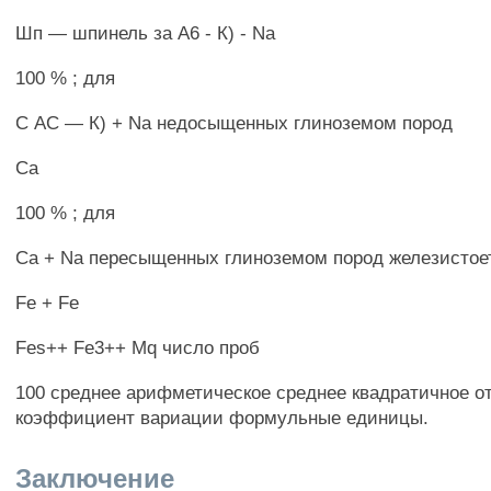
Шп — шпинель за А6 - К) - Na
100 % ; для
С АС — К) + Na недосыщенных глиноземом пород
Са
100 % ; для
Са + Na пересыщенных глиноземом пород железистоеть
Fe + Fe
Fes++ Fe3++ Mq число проб
100 среднее арифметическое среднее квадратичное о
коэффициент вариации формульные единицы.
Заключение