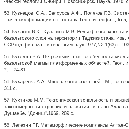
-ческой геологии Сибири. Новосибирск, Наука, 1978, с
53. Кузнецов Ю.А., Белоусов А.Ф., Поляков Г.В. Сист
-тических формаций по составу. Геол. и геофиз., to 5, 
54. Кулагин В.К., Кулагина М.В. Рельеф поверхности 
базальтового слоя на территории Таджикистана. Изв. 
ССР,отд.физ.-мат. и геол.-хим.наук,1977,N2 1(63),с.103
55. Кутолин В.А. Петрохимические особенности кисл
базальтовой магмы платформенных областей. Геол. и 
2, с.74-81.
56. Кухаренко А.А. Минералогия россыпей.- М., Госгео
311 с.
57. Кухтиков М.М. Тектоническая зональность и важн
закономерности строения и развития Гиссаро-Алая в 
Душанбе, "Дониш",1969. 289 с.
58. Лепезин Г.Г. Метаморфические комплексы Алтае-С