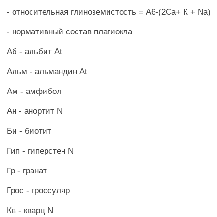
- относительная глиноземистость = А6-(2Са+ К + Na)
- нормативный состав плагиокла
Аб - альбит At
Альм - альмандин At
Ам - амфибол
Ан - анортит N
Би - биотит
Гип - гиперстен N
Гр - гранат
Грос - гроссуляр
Кв - кварц N