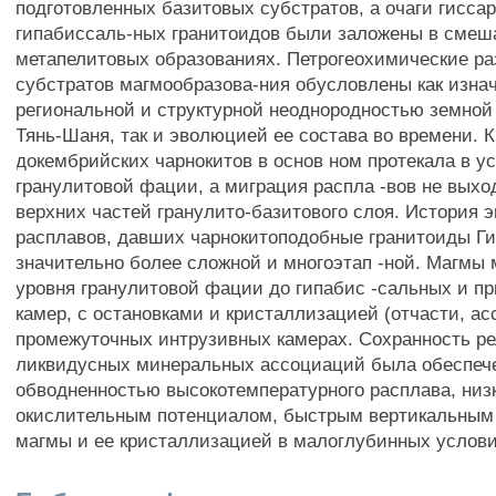
подготовленных базитовых субстратов, а очаги гисса
гипабиссаль-ных гранитоидов были заложены в смеш
метапелитовых образованиях. Петрогеохимические р
субстратов магмообразова-ния обусловлены как изна
региональной и структурной неоднородностью земной
Тянь-Шаня, так и эволюцией ее состава во времени. 
докембрийских чарнокитов в основ ном протекала в у
гранулитовой фации, а миграция распла -вов не выхо
верхних частей гранулито-базитового слоя. История
расплавов, давших чарнокитоподобные гранитоиды Ги
значительно более сложной и многоэтап -ной. Магмы 
уровня гранулитовой фации до гипабис -сальных и п
камер, с остановками и кристаллизацией (отчасти, а
промежуточных интрузивных камерах. Сохранность р
ликвидусных минеральных ассоциаций была обеспеч
обводненностью высокотемпературного расплава, низ
окислительным потенциалом, быстрым вертикальны
магмы и ее кристаллизацией в малоглубинных услови