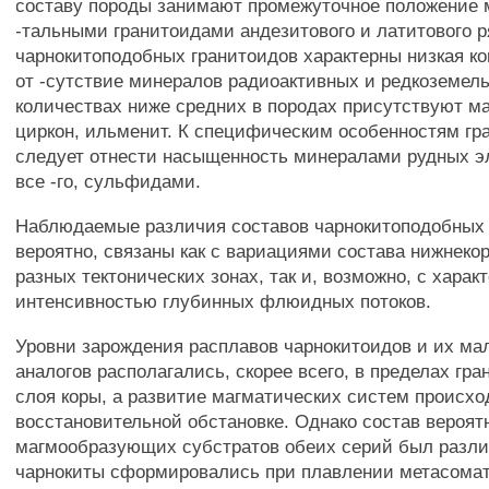
составу породы занимают промежуточное положение 
-тальными гранитоидами андезитового и латитового р
чарнокитоподобных гранитоидов характерны низкая к
от -сутствие минералов радиоактивных и редкоземел
количествах ниже средних в породах присутствуют ма
циркон, ильменит. К специфическим особенностям гр
следует отнести насыщенность минералами рудных э
все -го, сульфидами.
Наблюдаемые различия составов чарнокитоподобных 
вероятно, связаны как с вариациями состава нижнекор
разных тектонических зонах, так и, возможно, с харак
интенсивностью глубинных флюидных потоков.
Уровни зарождения расплавов чарнокитоидов и их м
аналогов располагались, скорее всего, в пределах гра
слоя коры, а развитие магматических систем происхо
восстановительной обстановке. Однако состав вероят
магмообразующих субстратов обеих серий был разл
чарнокиты сформировались при плавлении метасома