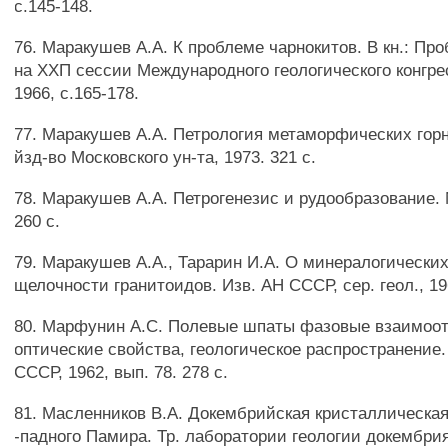
с.145-148.
76. Маракушев А.А. К проблеме чарнокитов. В кн.: Пр
на ХХП сессии Международного геологического конгрес
1966, с.165-178.
77. Маракушев А.А. Петрология метаморфических горн
йзд-во Московского ун-та, 1973. 321 с.
78. Маракушев А.А. Петрогенезис и рудообразование. М
260 с.
79. Маракушев А.А., Тарарин И.А. О минералогически
щелочности гранитоидов. Изв. АН СССР, сер. геол., 196
80. Марфунин А.С. Полевые шпаты фазовые взаимоо
оптические свойства, геологическое распространение.
СССР, 1962, вып. 78. 278 с.
81. Масленников В.А. Докембрийская кристаллическа
-падного Памира. Тр. лаборатории геологии докембри