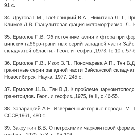
91 с.
34. Другова Г.М., Глебовицкий В.А., Никитина Л.П., Пр
Климов Л.В. Гранулитовая фация метаморфизма. Л., На
35. Ермолов П.В. Об источнике калия и фтора при фо
цинских габбро-гранитных серий западной части Зайс
складчатой области.- Геол. и геофиз.,1973, fe 10,с.57-
36. Ермолов П.В., Изох З.П., Пономарева А.П., Тян В.Д
гранитные серии западной части Зайсанской складча
Новосибирск, Наука, 1977. 245 с.
37. Ермолов 11.В., Тян В.Д. К проблеме чарнокитопод
гранитоидов. Геол. и геофиз.,1975, fe II, с.46-55.
38. Заварицкий А.Н. Изверженные горные породы. М.,
СССР,1961, 480 с.
39. Закруткин В.В. О петрохимии чаркокитовой форма
геофиз., 1970, fe 8, с. 95-106.