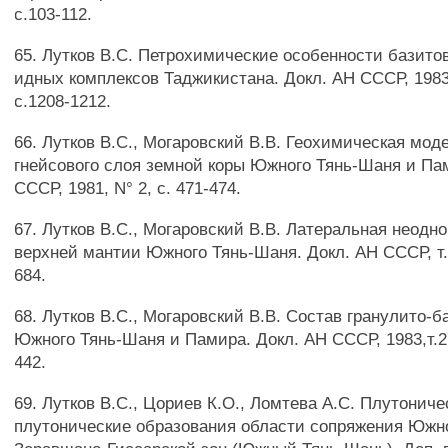
с.103-112.
65. Лутков B.C. Петрохимические особенности базитов
идных комплексов Таджикистана. Докл. АН СССР, 1983,т
с.1208-1212.
66. Лутков B.C., Могаровский В.В. Геохимическая моде
гнейсового слоя земной коры Южного Тянь-Шаня и Па
СССР, 1981, N° 2, с. 471-474.
67. Лутков B.C., Могаровский В.В. Латеральная неодн
верхней мантии Южного Тянь-Шаня. Докл. АН СССР, т.2
684.
68. Лутков B.C., Могаровский В.В. Состав гранулито-б
Южного Тянь-Шаня и Памира. Докл. АН СССР, 1983,т.27
442.
69. Лутков B.C., Цориев К.О., Ломтева А.С. Плутониче
плутонические образования области сопряжения Южно