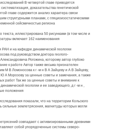
 исследований В четвертой главе приводятся
систематизация, доказательства генетической
той главе содержится анализ характера связи
им структурными планами, с гляциоизостатическими
временной сейсмичностью региона
 текста, иллюстрирована 50 рисунками (в том числе и
ературы включает 162 наименования
 РАН и на кафедре динамической геологии
сова под руководством доктора геолого-
Александровича Рогожина, которому автор глубоко
ание к работе Автор также весьма признателен
м М В Ломоносова к г -м н В А Зайцеву и А В Зайцеву,
Ю А Морозову за ценные советы и замечания, а также
ых работ Так же за ценные советы и внимание к
инамической геологии и ее заведующего, д г -м н ,
мые положения
следования показали, что на территории Кольского
ь сильные землетрясения, магнитуды которых могли
етрясений совпадают с активизированными древними
авляют собой упорядоченные системы северо-