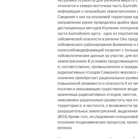
Актуальность работы Для регионов мира со с
относится и северо-восточная часть Балтий
информации о сильнейших землетрясениях 
Сведения о них на изучаемой территории ед
направлении ранее проводились крайне фраг
дистанционных методов Изучение голоценов
часта Балтийского щита - одно из перспект
сейсмической опасности в регионе Оно пред
сейсмического районирования Выявление и 
палеосейсмодеформаций позволит с больше
сейсмологические данные на участки, для ко
землетрясениях В условиях продолжающегос
и, соответственно, промышленного и гражда
радиоактивных отходов Северного морского 
значение приобретает рациональное разме
повышенной уязвимости и опасности К их чис
поселки и оказывающие существенное воздей
хранилища радиоактивных отходов, хвостов,
невозможно рационально разместить при отс
территории и, в частности, о возможности п
разрушительных землетрясений, выделения 
(ВОЗ) Кроме того, исследования голоценовой
познание геодинамических процессов, проис
региона