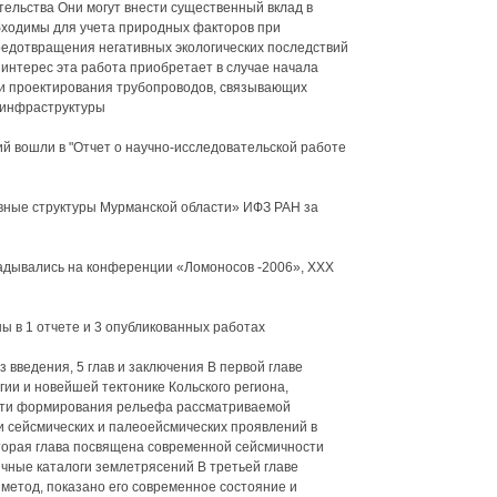
ельства Они могут внести существенный вклад в
бходимы для учета природных факторов при
едотвращения негативных экологических последствий
нтерес эта работа приобретает в случае начала
и проектирования трубопроводов, связывающих
 инфраструктуры
й вошли в "Отчет о научно-исследовательской работе
ивные структуры Мурманской области» ИФЗ РАН за
адывались на конференции «Ломоносов -2006», XXX
 в 1 отчете и 3 опубликованных работах
 введения, 5 глав и заключения В первой главе
ии и новейшей тектонике Кольского региона,
сти формирования рельефа рассматриваемой
и сейсмических и палеоейсмических проявлений в
торая глава посвящена современной сейсмичности
ичные каталоги землетрясений В третьей главе
метод, показано его современное состояние и