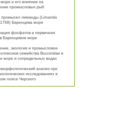
моря и его влияние на
ение промысловых рыб
и промысел лиманды (Limanda
, 1758) Баренцева моря
ация фосфатов и первичная
 в Баренцевом море
ение, экология и промысловое
оллюсков семейства Buccinidae в
м море и сопредельных водах
оморфологический анализ при
ологических исследованиях в
ом поясе Черского