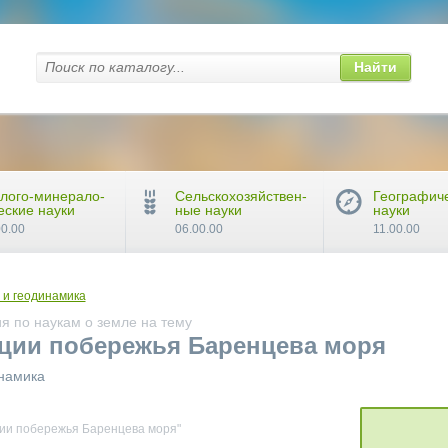
Найти
лого-минерало-
Сельскохозяйствен-
Географич
еские науки
ные науки
науки
00.00
06.00.00
11.00.00
 и геодинамика
я по наукам о земле на тему
ции побережья Баренцева моря
инамика
ии побережья Баренцева моря"