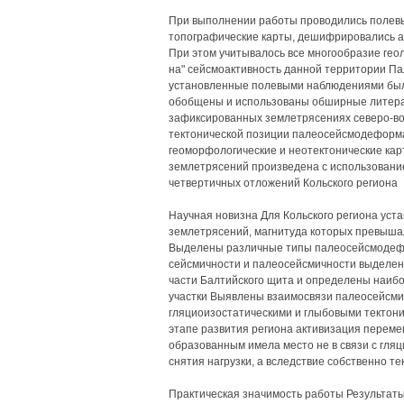
При выполнении работы проводились полев
топографические карты, дешифрировались а
При этом учитывалось все многообразие гео
на" сейсмоактивность данной территории 
установленные полевыми наблюдениями были
обобщены и использованы обширные литерат
зафиксированных землетрясениях северо-вос
тектонической позиции палеосейсмодеформа
геоморфологические и неотектонические ка
землетрясений произведена с использовани
четвертичных отложений Кольского региона
Научная новизна Для Кольского региона ус
землетрясений, магнитуда которых превышал
Выделены различные типы палеосейсмодеф
сейсмичности и палеосейсмичности выделен
части Балтийского щита и определены наиб
участки Выявлены взаимосвязи палеосейсми
гляциоизостатическими и глыбовыми тектон
этапе развития региона активизация переме
образованным имела место не в связи с гля
снятия нагрузки, а вследствие собственно т
Практическая значимость работы Результат