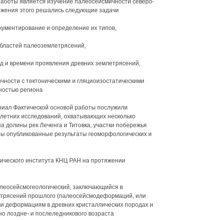
работы является изучение палеосейсмичности северо-
ижения этого решались следующие задачи
кументирование и определение их типов,
бластей палеоземлетрясений,
уд и времени проявления древних землетрясений,
ичности с тектоническими и гляциоизостатическими
ностью региона
риал Фактической основой работы послужили
олетних исследований, охватывающих несколько
а долины рек Леченга и Титовка, участки побережья
ны опубликованные результаты геоморфологических и
ического института КНЦ РАН на протяжении
леосейсмогеологический, заключающийся в
етрясений прошлого (палеосейсмодеформаций, или
и деформациям в древних кристаллических породах и
о лоздне- и послеледникового возраста