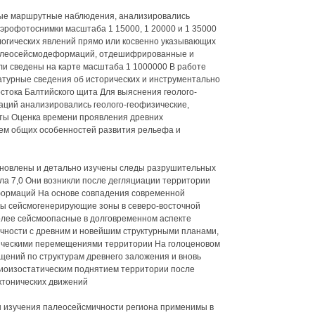
ые маршрутные наблюдения, анализировались
эрофотоснимки масштаба 1 15000, 1 20000 и 1 35000
логических явлений прямо или косвенно указывающих
Палеосейсмодеформаций, отдешифрированные и
 сведены на карте масштаба 1 1000000 В работе
урные сведения об исторических и инструментально
тока Балтийского щита Для выяснения геолого-
ций анализировались геолого-геофизические,
рты Оценка времени проявления древних
ем общих особенностей развития рельефа и
тановлены и детально изучены следы разрушительных
а 7,0 Они возникли после дегляциации территории
ормаций На основе совпадения современной
ы сейсмогенерирующие зоны в северо-восточной
олее сейсмоопасные в долговременном аспекте
чности с древним и новейшим структурными планами,
ическими перемещениями территории На голоценовом
щений по структурам древнего заложения и вновь
циоизостатическим поднятием территории после
ектонических движений
ы изучения палеосейсмичности региона применимы в