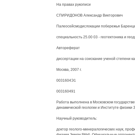
На правах рукописи
СПИРИДОНОВ Александр Викторович
Палеосейсмодислокации побережья Баренц
специальность 25.00 03 - геотектоника и гео
Автореферат
диссертации на соискание ученой степени к
Москва, 2007 г.
0031604Э1
003160491
Работа выполнена в Московском государстве
динамической геологии и Институте физики 
Научный руководитель:
доктор геолого-минералогических наук, пр
физики Земли РАН). Официальные оппонент