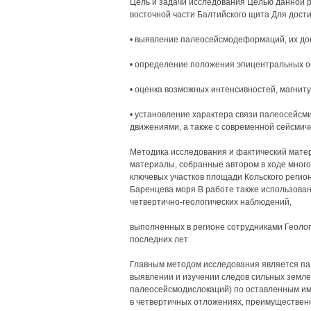
Цель и задачи исследования Целью данной 
восточной части Балтийского щита Для дост
• выявление палеосейсмодеформаций, их до
• определение положения эпицентральных о
• оценка возможных интенсивностей, магнит
• установление характера связи палеосейсм
движениями, а также с современной сейсмич
Методика исследования и фактический мате
материалы, собранные автором в ходе мног
ключевых участков площади Кольского регион
Баренцева моря В работе также использова
четвертично-геологических наблюдений,
выполненных в регионе сотрудниками Геолог
последних лет
Главным методом исследования является па
выявлении и изучении следов сильных земл
палеосейсмодислокаций) по оставленным им
в четвертичных отложениях, преимущественн