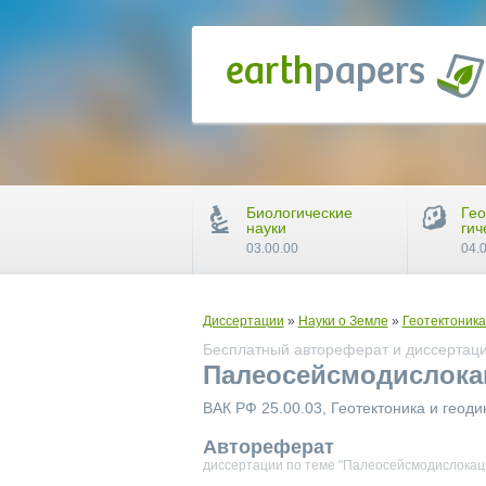
Биологические
Гео
науки
гич
03.00.00
04.
Диссертации
»
Науки о Земле
»
Геотектоника
Бесплатный автореферат и диссертаци
Палеосейсмодислока
ВАК РФ 25.00.03, Геотектоника и геод
Автореферат
диссертации по теме "Палеосейсмодислокац