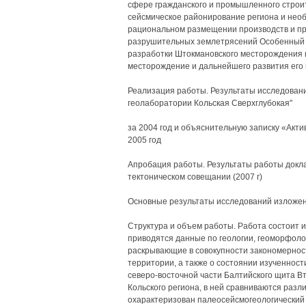
сфере гражданского и промышленного строит
сейсмическое районирование региона и нео
рациональном размещении производств и пр
разрушительных землетрясений Особенный и
разработки Штокмановского месторождения 
месторождение и дальнейшего развития его
Реализация работы. Результаты исследовани
геолаборатории Кольская Сверхглубокая"
за 2004 год и объяснительную записку «Акт
2005 год
Апробация работы. Результаты работы докл
тектоническом совещании (2007 г)
Основные результаты исследований изложены
Структура и объем работы. Работа состоит из
приводятся данные по геологии, геоморфолог
раскрывающие в совокупности закономерно
территории, а также о состоянии изученност
северо-восточной части Балтийского щита В
Кольского региона, в ней сравниваются разл
охарактеризован палеосейсмогеологический 