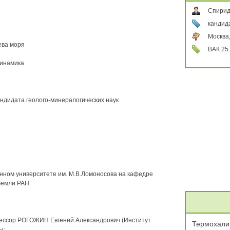
Спирид
кандид
Москва
ева моря
ВАК 25.
динамика
андидата геолого-минералогических наук
нном университете им. М.В.Ломоносова на кафедре
Земли РАН
офессор РОГОЖИН Евгений Александрович (Институт
Термохали
ы: