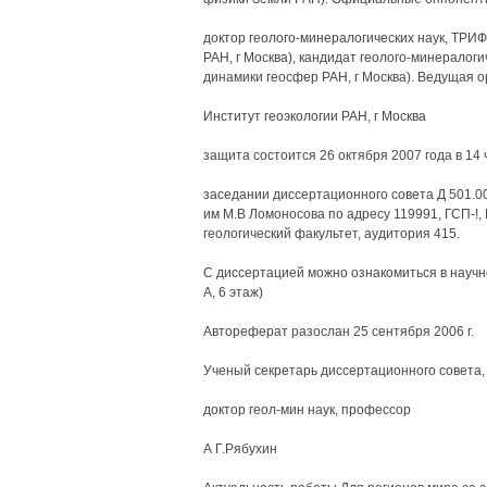
доктор геолого-минералогических наук, ТРИ
РАН, г Москва), кандидат геолого-минералог
динамики геосфер РАН, г Москва). Ведущая о
Институт геоэкологии РАН, г Москва
защита состоится 26 октября 2007 года в 14 ч
заседании диссертационного совета Д 501.0
им М.В Ломоносова по адресу 119991, ГСП-!,
геологический факультет, аудитория 415.
С диссертацией можно ознакомиться в научн
А, 6 этаж)
Автореферат разослан 25 сентября 2006 г.
Ученый секретарь диссертационного совета,
доктор геол-мин наук, профессор
А Г.Рябухин