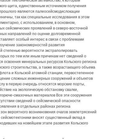
лабой тектонической активностью, к которым
ского щита, единственным источником получения
прошлого являются палеосейсмодислокации
иничны, так как специальные исследования в этом
ментарно, с использованием, в основном,
ых сейсмических проявлений в северо-восточной
ивных направлений по оценке долговременной
ставляет особый интерес в связи с проблемами
изучение закономерностей развития
й степенью вероятности экстраполировать
торых по тем или иным причинам нет сведений о
я освоения минеральных ресурсов Кольского региона
нского строительства, а также возрастающего объема
флота и Кольской атомной станции, первостепенное
щение сложных инженерных сооружений и объектов
лу в первую очередь относятся морские порты,
ствие на экологическую обстановку свалки,
 горюче-смазочных материалов Все эти сооружения
утствии сведений о сейсмической опасности
роявления в отдельных районах региона
зон вероятного возникновения очагов землетрясений
 сейсмотектоники вносят существенный вклад в
ходивших на новейшем этапе развития Кольского