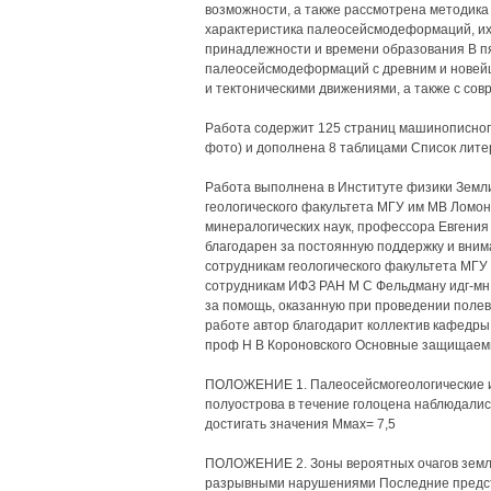
возможности, а также рассмотрена методика
характеристика палеосейсмодеформаций, их 
принадлежности и времени образования В пя
палеосейсмодеформаций с древним и новейш
и тектоническими движениями, а также с со
Работа содержит 125 страниц машинописного
фото) и дополнена 8 таблицами Список лит
Работа выполнена в Институте физики Земли
геологического факультета МГУ им МВ Ломоно
минералогических наук, профессора Евгения 
благодарен за постоянную поддержку и вним
сотрудникам геологического факультета МГУ и
сотрудникам ИФЗ РАН М С Фельдману идг-мн 
за помощь, оказанную при проведении полев
работе автор благодарит коллектив кафедры д
проф Н В Короновского Основные защищае
ПОЛОЖЕНИЕ 1. Палеосейсмогеологические ис
полуострова в течение голоцена наблюдалис
достигать значения Ммах= 7,5
ПОЛОЖЕНИЕ 2. Зоны вероятных очагов земл
разрывными нарушениями Последние предст