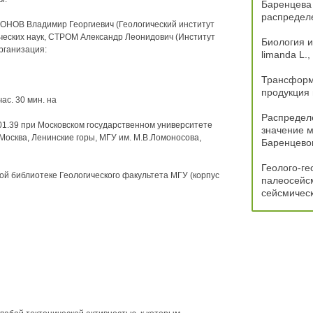
Баренцева 
распредел
ФОНОВ Владимир Георгиевич (Геологический институт
ических наук, СТРОМ Александр Леонидович (Институт
Биология 
рганизация:
limanda L.
Трансформ
продукция
ас. 30 мин. на
Распредел
01.39 при Московском государственном университете
значение м
 Москва, Ленинские горы, МГУ им. М.В.Ломоносова,
Баренцево
Геолого-ге
ой библиотеке Геологического факультета МГУ (корпус
палеосейсм
сейсмическ