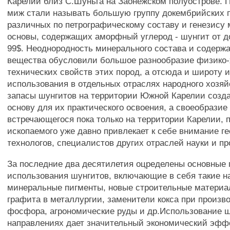
Карелии близ С.Шуньга на Заонежском полуострове. 
миж стали называть большую группу докембрийских п
различных по петрографическому составу и генезису
основы, содержащих аморфный углерод - шунгит от д
99$. Неоднородность минерального состава и содержа
вещества обусловили большое разнообразие физико
технических свойств этих пород, а отсюда и широту и
использования в отдельных отраслях народного хозя
запасы шунгитов на территории Южной Карелии созд
основу для их практического освоения, а своеобразие 
встречающегося пока только на территории Карелии, 
ископаемого уже давно привлекает к себе внимание ге
технологов, специалистов других отраслей науки и пр
За последние два десятилетия оцределены основные 
использования шунгитов, включающие в себя такие на
минеральные пигменты, новые строительные материа
графита в металлургии, заменители кокса при произв
фосфора, агрономические руды и др.Использование ш
направлениях дает значительный экономический эфф