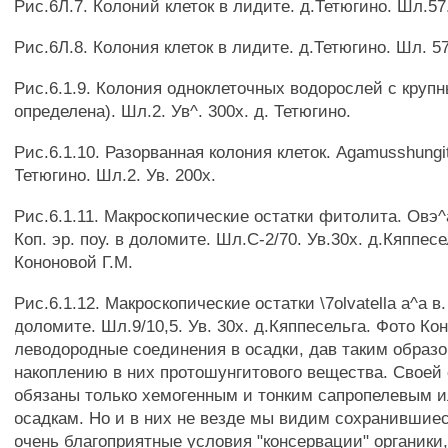
Рис.6Л.7. Колоний клеток в лидите. д.Тетюгино. Шл.57
Рис.6Л.8. Колония клеток в лидите. д.Тетюгино. Шл. 57
Рис.6.1.9. Колония одноклеточных водорослей с круп
определена). Шл.2. Ув^. 300х. д. Тетюгино.
Рис.6.1.10. Разорванная колония клеток. Agamusshungiti
Тетюгино. Шл.2. Ув. 200х.
Рис.6.1.11. Макроскопические остатки фитолита. Овэ^
Коп. эр. поу. в доломите. Шл.С-2/70. Ув.30х. д.Кяппес
Кононовой Г.М.
Рис.6.1.12. Макроскопические остатки \7olvatella а^а в. 
доломите. Шл.9/10,5. Ув. 30х. д.Кяппесельга. Фото Ко
леводородные соединения в осадки, дав таким образ
накоплению в них протошунгитового вещества. Своей
обязаны только хемогенным и тонким сапропелевым 
осадкам. Но и в них не везде мы видим сохранившие
очень благоприятные условия "консервации" органик