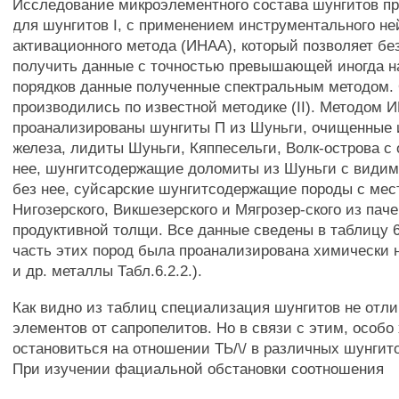
Исследование микроэлементного состава шунгитов пр
для шунгитов I, с применением инструментального не
активационного метода (ИНАА), который позволяет бе
получить данные с точностью превышающей иногда н
порядков данные полученные спектральным методом.
производились по известной методике (II). Методом
проанализированы шунгиты П из Шуньги, очищенные 
железа, лидиты Шуньги, Кяппесельги, Волк-острова с 
нее, шунгитсодержащие доломиты из Шуньги с видим
без нее, суйсарские шунгитсодержащие породы с ме
Нигозерского, Викшезерского и Мягрозер-ского из паче
продуктивной толщи. Все данные сведены в таблицу 6.
часть этих пород была проанализирована химически на 
и др. металлы Табл.6.2.2.).
Как видно из таблиц специализация шунгитов не отли
элементов от сапропелитов. Но в связи с этим, особо
остановиться на отношении ТЬ/\/ в различных шунгит
При изучении фациальной обстановки соотношения