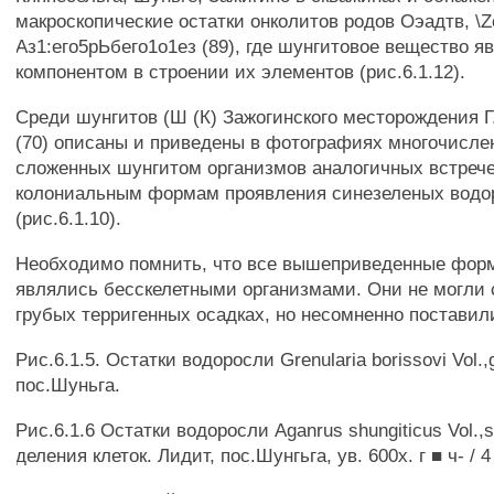
макроскопические остатки онколитов родов Оэадтв, \Zo
Аз1:его5рЬбего1о1ез (89), где шунгитовое вещество я
компонентом в строении их элементов (рис.6.1.12).
Среди шунгитов (Ш (К) Зажогинского месторождения 
(70) описаны и приведены в фотографиях многочисле
сложенных шунгитом организмов аналогичных встреч
колониальным формам проявления синезеленых водо
(рис.6.1.10).
Необходимо помнить, что все вышеприведенные фор
являлись бесскелетными организмами. Они не могли 
грубых терригенных осадках, но несомненно поставил
Рис.6.1.5. Остатки водоросли Grenularia borissovi Vol.,g
пос.Шуньга.
Рис.6.1.6 Остатки водоросли Aganrus shungiticus Vol.,s
деления клеток. Лидит, пос.Шунгьга, ув. 600х. г ■ ч- / 4