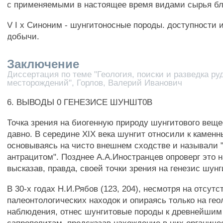
с применяемыми в настоящее время видами сырья бл
V I х Синоним - шунгитоносные породы. доступности 
добычи.
Заключение
Диссертация по теме "Геология, поиски и разведка р
месторождений", Горлов, Валерий Иванович
6. ВЫВОДЫ 0 ГЕНЕЗИСЕ ШУНШТ0В
Точка зрения на биогенную природу шунгитового веще
давно. В середине XIX века шунгит относили к каменн
основываясь на чисто внешнем сходстве и называли 
антрацитом". Позднее А.А.Иностранцев опроверг это н
высказав, правда, своей точки зрения на генезис шунги
В 30-х годах Н.И.Рябов (123, 204), несмотря на отсутс
палеонтологических находок и опираясь только на гео
наблюдения, отнес шунгитовые породы к древнейшим