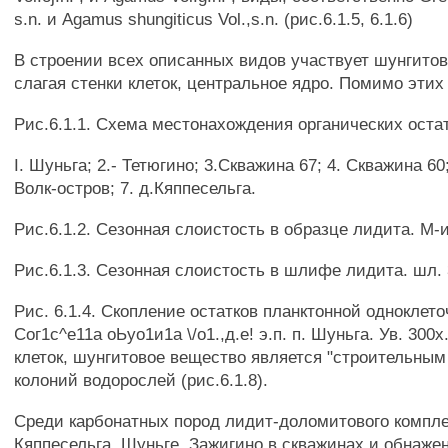
s.n. и Agamus shungiticus Vol.,s.n. (рис.6.1.5, 6.1.6)
В строении всех описанных видов участвует шунгито
слагая стенки клеток, центральное ядро. Помимо этих
Рис.6.1.1. Схема местонахождения органических остат
I. Шуньга; 2.- Тетюгино; 3.Скважина 67; 4. Скважина 60;
Волк-остров; 7. д.Кяппесельга.
Рис.6.1.2. Сезонная слоистость в образце лидита. М-
Рис.6.1.3. Сезонная слоистость в шлифе лидита. шл. 33
Рис. 6.1.4. Скопление остатков планктонной одноклет
Сог1с^е11а оЬуо1и1а \/о1.,д.е! э.п. п. Шуньга. Ув. 300
клеток, шунгитовое вещество является "строительны
колоний водорослей (рис.6.1.8).
Среди карбонатных пород лидит-доломитового компле
Кяппесельга, Шуньге, Зажигино в скважинах и обнаже