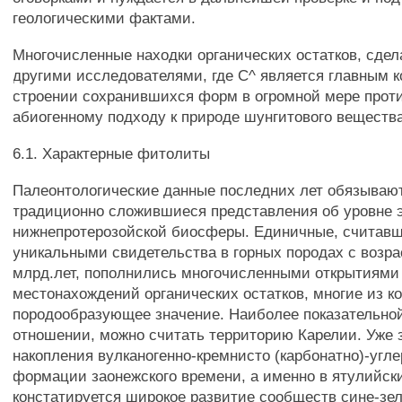
геологическими фактами.
Многочисленные находки органических остатков, сде
другими исследователями, где С^ является главным 
строении сохранившихся форм в огромной мере прот
абиогенному подходу к природе шунгитового вещества
6.1. Характерные фитолиты
Палеонтологические данные последних лет обязываю
традиционно сложившиеся представления об уровне
нижнепротерозойской биосферы. Единичные, считавш
уникальными свидетельства в горных породах с возра
млрд.лет, пополнились многочисленными открытиями
местонахождений органических остатков, многие из к
породообразующее значение. Наиболее показательной
отношении, можно считать территорию Карелии. Уже 
накопления вулканогенно-кремнисто (карбонатно)-угл
формации заонежского времени, а именно в ятулийск
констатируется широкое развитие сообществ сине-зе