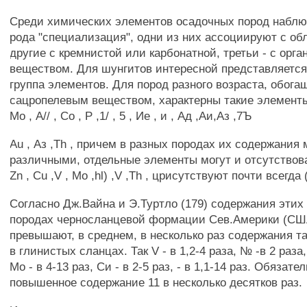
Среди химических элементов осадочных пород наблю
рода "специализация", одни из них ассоциируют с о
другие с кремнистой или карбонатной, третьи - с орг
веществом. Для шунгитов интересной представляетс
группа элементов. Для пород разного возраста, обог
сацропелевым веществом, характерны такие элементы к
Мо , А// , Со , Р ,1/ , 5 , Ие , и , Ад ,Аи,Аз ,7Ъ
Au , Аз ,Th , причем в разных породах их содержания 
различными, отдельные элементы могут и отсутствоват
Zn , Cu ,V , Мо ,hl) ,V ,Th , црисутствуют почти всегда 
Согласно Дж.Вайна и Э.Туртло (179) содержания этих
породах черносланцевой формации Сев.Америки (СШ
превышают, в среднем, в несколько раз содержания т
в глинистых сланцах. Так V - в 1,2-4 раза, № -в 2 раза,
Мо - в 4-13 раз, Си - в 2-5 раз, - в 1,1-14 раз. Обязат
повышенное содержание 11 в несколько десятков раз.