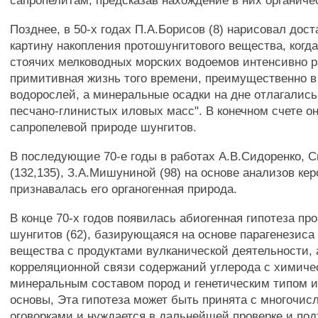
сапропелитам, предсказав нахождение в них органичес
Позднее, в 50-х годах П.А.Борисов (8) нарисовал дос
картину накопления протошунгитового вещества, когда 
стоячих мелководных морских водоемов интенсивно 
примитивная жизнь того времени, преимущественно в
водорослей, а минеральные осадки на дне отлагались
песчано-глинистых иловых масс". В конечном счете он
сапропелевой природе шунгитов.
В последующие 70-е годы в работах А.В.Сидоренко, С
(132,135), З.А.Мишуниной (98) на основе анализов кер
признавалась его органогенная природа.
В конце 70-х годов появилась абиогенная гипотеза п
шунгитов (62), базирующаяся на основе парагенезиса
вещества с продуктами вулканической деятельности, 
корреляционной связи содержаний углерода с химиче
минеральным составом пород и генетическим типом 
основы, Эта гипотеза может быть принята с многочи
оговорками и нуждается в дальнейшей проверке и по