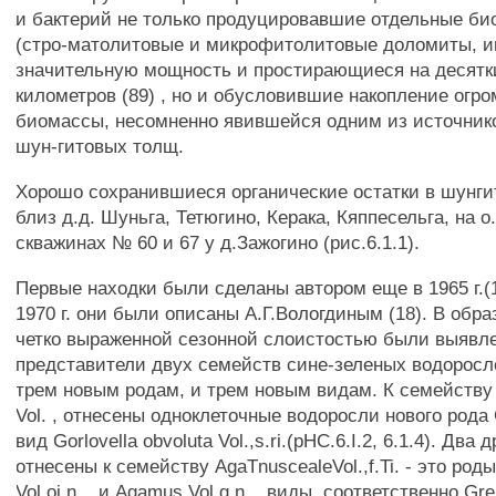
и бактерий не только продуцировавшие отдельные би
(стро-матолитовые и микрофитолитовые доломиты,
значительную мощность и простирающиеся на десятки
километров (89) , но и обусловившие накопление огр
биомассы, несомненно явившейся одним из источник
шун-гитовых толщ.
Хорошо сохранившиеся органические остатки в шунги
близ д.д. Шуньга, Тетюгино, Керака, Кяппесельга, на о
скважинах № 60 и 67 у д.Зажогино (рис.6.1.1).
Первые находки были сделаны автором еще в 1965 г.(1
1970 г. они были описаны А.Г.Вологдиным (18). В обр
четко выраженной сезонной слоистостью были выявл
представители двух семейств сине-зеленых водоросл
трем новым родам, и трем новым видам. К семейству 
Vol. , отнесены одноклеточные водоросли нового рода Go
вид Gorlovella obvoluta Vol.,s.ri.(pHC.6.I.2, 6.1.4). Два
отнесены к семейству AgaTnuscealeVol.,f.Ti. - это роды
Vol.oj.n. , и Agamus Vol.g.n. , виды, соответственно Gren