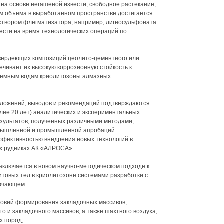
 на основе негашеной извести, свободное растекание,
м объема в выработанном пространстве достигается
твором флегматизатора, например, лигносульфоната
ести на время технологических операций по
твердеющих композиций цеолито-цементного или
ечивает их высокую коррозионную стойкость к
земным водам криолитозоны алмазных
оложений, выводов и рекомендаций подтверждаются:
ее 20 лет) аналитических и экспериментальных
зультатов, полученных различными методами;
мышленной и промышленной апробаций
ффективностью внедрения новых технологий в
ых рудниках АК «АЛРОСА».
ключается в новом научно-методическом подходе к
товых тел в криолитозоне системами разработки с
лючающем:
ловий формирования закладочных массивов,
 и закладочного массивов, а также шахтного воздуха,
 пород;