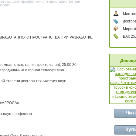
ии закладки выработанного пространства при
озоне"
Монтян
доктора
Мирный
ВАК 25.
ЫРАБОТАННОГО ПРОСТРАНСТВА ПРИ РАЗРАБОТКЕ
Диссер
земная, открытая и строительная), 25.00.20
 аэродинамика и горная теплофизика
ой степени доктора технических наук
 «АЛРОСА».
Чит
х наук, профессор
Куп
овский Олег Валерьянович