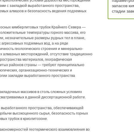
параметров
 и криологических условий доработка месторождений
запасов ки
ми с закладкой выработанного пространства,
стадии зав
емых алмазов и безопасность ведения подземных
осных кимберлитовых трубок Крайнего Севера —
положительные температуры горного массива, его
и, незначительные размеры рудных тел в плане,
агрессивных подземных вод, а на ряде
чность геологического строения и минерально-
х алмазных месторождений, отсутствие традиционно
ространства материалов, географическая
витых районов страны — требуют принципиально
гических, организационно-технических и
огии закладки выработанного пространства
кладочных массивов в столь сложных условиях
сматриваемых в данной диссертационной работе.
и выработанного пространства, обеспечивающей
добычи высокоценного сырья, безопасность горных
вых трубок в криолитозоне.
акономерностей геотермического взаимовлияния во