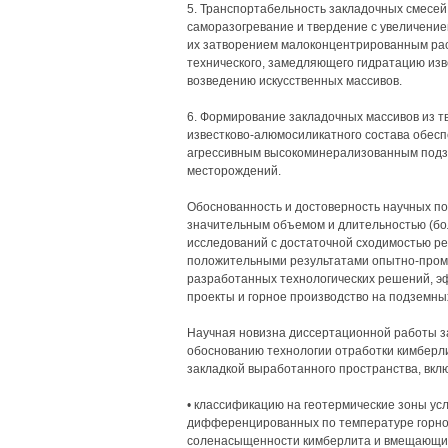
5. Транспортабельность закладочных смесей
саморазогревание и твердение с увеличение
их затворением малоконцентрированным рас
технического, замедляющего гидратацию изв
возведению искусственных массивов.
6. Формирование закладочных массивов из 
известково-алюмосиликатного состава обесп
агрессивным высокоминерализованным под
месторождений.
Обоснованность и достоверность научных п
значительным объемом и длительностью (бол
исследований с достаточной сходимостью ре
положительными результатами опытно-про
разработанных технологических решений, э
проекты и горное производство на подземн
Научная новизна диссертационной работы за
обоснованию технологии отработки кимберли
закладкой выработанного пространства, вк
• классификацию на геотермические зоны ус
дифференцированных по температуре горного
соленасыщенности кимберлита и вмещающих