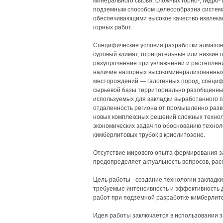
минерального сырья, сложных горно-, гидро-
подземным способом целесообразна система
обеспечивающими высокое качество извлека
горных работ.
Специфические условия разработки алмазон
суровый климат, отрицательные или низкие 
разупрочнение при увлажнении и растеплени
наличие напорных высокоминерализованных 
месторождений — галогенных пород, специфи
сырьевой базы территориально разобщенны
используемых для закладки выработанного п
отдаленность региона от промышленно раз
новых комплексных решений сложных техноло
экономических задач по обоснованию технол
кимберлитовых трубок в криолитозоне.
Отсутствие мирового опыта формирования за
предопределяет актуальность вопросов, рас
Цель работы - создание технологии закладк
требуемые интенсивность и эффективность 
работ при подземной разработке кимберлито
Идея работы заключается в использовании з