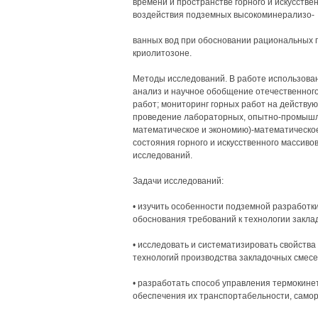
времени и пространстве горного и искусствен
воздействия подземных высокоминерализо-
ванных вод при обосновании рациональных п
криолитозоне.
Методы исследований. В работе использова
анализ и научное обобщение отечественного
работ; мониторинг горных работ на действу
проведение лабораторных, опытно-промышл
математическое и экономию)-математическо
состояния горного и искусственного массивов
исследований.
Задачи исследований:
• изучить особенности подземной разработк
обоснования требований к технологии закла
• исследовать и систематизировать свойств
технологий производства закладочных смесе
• разработать способ управления термокине
обеспечения их транспортабельности, самор