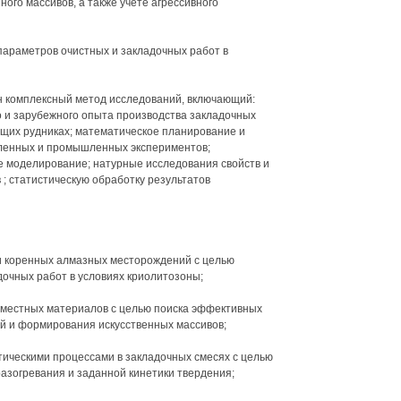
ного массивов, а также учете агрессивного
араметров очистных и закладочных работ в
н комплексный метод исследований, включающий:
 и зарубежного опыта производства закладочных
ющих рудниках; математическое планирование и
енных и промышленных экспериментов;
е моделирование; натурные исследования свойств и
 ; статистическую обработку результатов
и коренных алмазных месторождений с целью
дочных работ в условиях криолитозоны;
а местных материалов с целью поиска эффективных
й и формирования искусственных массивов;
тическими процессами в закладочных смесях с целью
азогревания и заданной кинетики твердения;