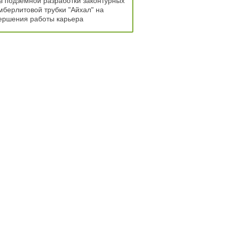
 подземной разработки законтурных
мберлитовой трубки "Айхал" на
ершения работы карьера