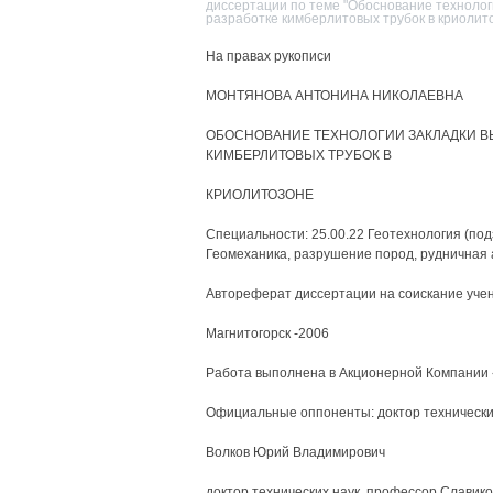
диссертации по теме "Обоснование технолог
разработке кимберлитовых трубок в криолит
На правах рукописи
МОНТЯНОВА АНТОНИНА НИКОЛАЕВНА
ОБОСНОВАНИЕ ТЕХНОЛОГИИ ЗАКЛАДКИ В
КИМБЕРЛИТОВЫХ ТРУБОК В
КРИОЛИТОЗОНЕ
Специальности: 25.00.22 Геотехнология (под
Геомеханика, разрушение пород, рудничная
Автореферат диссертации на соискание учен
Магнитогорск -2006
Работа выполнена в Акционерной Компании
Официальные оппоненты: доктор технически
Волков Юрий Владимирович
доктор технических наук, профессор Славик