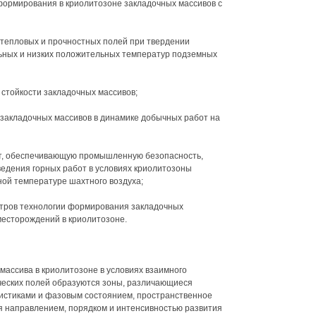
формирования в криолитозоне закладочных массивов с
 тепловых и прочностных полей при твердении
льных и низких положительных температур подземных
стойкости закладочных массивов;
закладочных массивов в динамике добычных работ на
от, обеспечивающую промышленную безопасность,
едения горных работ в условиях криолитозоны
ной температуре шахтного воздуха;
етров технологии формирования закладочных
месторождений в криолитозоне.
массива в криолитозоне в условиях взаимного
ческих полей образуются зоны, различающиеся
истиками и фазовым состоянием, пространственное
 направлением, порядком и интенсивностью развития