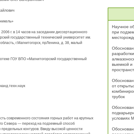
хайлович
никель»
Научное о
при подзе
2006 г. в 14 часов на заседании диссертационного
месторожд
рский государственный технический университет им.
область, г.Магнитогорск, прЛенина, д. 38, малый
Обоснован
разработк
алмазонос
иотеке ГОУ ВПО «Магнитогорский государственный
выемкой и 
пространст
Обоснован
от открыты
канд.техн.наук
комбиниро
трубок
Обосновани
подкарьерн
условиях 
сть современного состояния горных работ на крупных
го Севера — переход на подземный способ
Обосновани
и предельных контуров. Ввиду высокой ценности