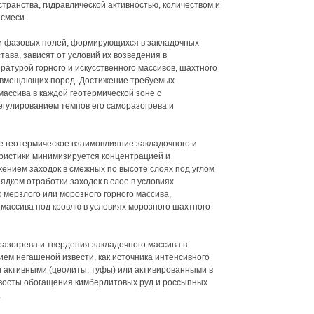
транства, гидравлической активностью, количеством и
смеси.
и фазовых полей, формирующихся в закладочных
тава, зависят от условий их возведения в
атурой горного и искусственного массивов, шахтного
и вмещающих пород. Достижение требуемых
массива в каждой геотермической зоне с
гулированием темпов его саморазогрева и
е геотермическое взаимовлияние закладочного и
еристики минимизируется концентрацией и
нием заходок в смежных по высоте слоях под углом
рядком отработки заходок в слое в условиях
 мерзлого или морозного горного массива,
ассива под кровлю в условиях морозного шахтного
азогрева и твердения закладочного массива в
ем негашеной извести, как источника интенсивного
 активными (цеолиты, туфы) или активированными в
хвосты обогащения кимберлитовых руд и россыпных
.