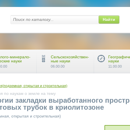
Найти
лого-минерало-
Сельскохозяйствен-
Географич
еские науки
ные науки
науки
00.00
06.00.00
11.00.00
я(подземная, открытая и строительная)
я по наукам о земле на тему
гии закладки выработанного простр
товых трубок в криолитозоне
мная, открытая и строительная)