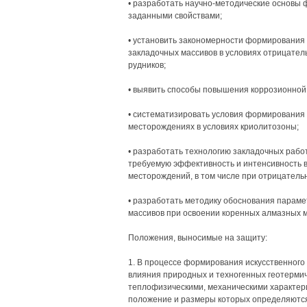
• разработать научно-методические основы 
заданными свойствами;
• установить закономерности формирования
закладочных массивов в условиях отрицате
рудников;
• выявить способы повышения коррозионной 
• систематизировать условия формирования 
месторождениях в условиях криолитозоны;
• разработать технологию закладочных раб
требуемую эффективность и интенсивность в
месторождений, в том числе при отрицатель
• разработать методику обоснования парам
массивов при освоении коренных алмазных 
Положения, выносимые на защиту:
1. В процессе формирования искусственного 
влияния природных и техногенных геотерми
теплофизическими, механическими характер
положение и размеры которых определяются