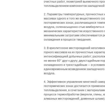
очистных работ, геометрией выемочного прос
тепловыделением компонентов закладочной 
2. Параметры температурных, прочностных 
массивах одного и того же вещественного сос
геотермических зонах, различающихся темпер
воздуха, соленасыщенно-стью кимберлита 
механических характеристик искусственного 
минимальными затратами обеспечивается ре
охлаждения в процессе твердения.
3. В криолитозоне месторождений негативно
горного массивов на их прочностные характ
интенсификацией добычных работ; расположе
не менее 60° друг к другу; двухстадийным по
охлажденного и трехстадийным — в условиях
единовременным возведением закладочного м
воздуха.
4. Эффективное управление кинетикой самор
геотермических зонах достигается применени
тепловыделения, в сочетании с материалами
процессе термообработки (мергели, глины, 
алмазных месторождений, доменные шлаки)