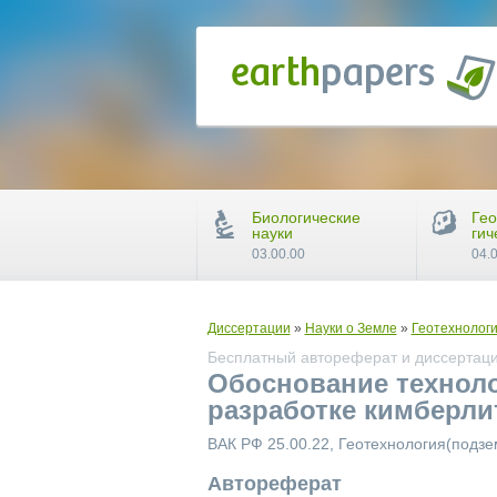
Биологические
Гео
науки
гич
03.00.00
04.
Диссертации
»
Науки о Земле
»
Геотехнологи
Бесплатный автореферат и диссертаци
Обоснование техноло
разработке кимберли
ВАК РФ 25.00.22, Геотехнология(подзе
Автореферат