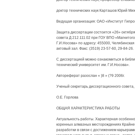
доктор технических наук Карташов Юрий Ми
Ведущая организация: ОАО «Институт Гипро
Защита диссертации состоится «26» октября 
совета Д 212.111.02 при ГОУ ВПО «Магнитого
Г.И.Носова» по адресу: 455000, Челябинская 
актовый зал. Факс: (3519) 23-57-60, 29-84-26.
С диссертацией можно ознакомиться в библ
технический университет им. Г.И.Носова».
Автореферат разослан « }8 » (?9 2006г.
Ученый секретарь диссертационного совета, 
О.Е. Горлова
ОБЩАЯ ХАРАКТЕРИСТИКА РАБОТЫ
Актуальность работы. Характерная особенно
коренных алмазных месторождениях Крайне
разработки в связи с достижением карьерам