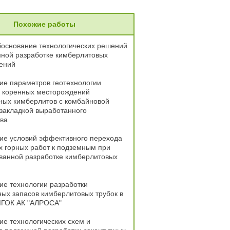
Похожие работы
боснование технологических решений
мной разработке кимберлитовых
ений
ие параметров геотехнологии
и коренных месторождений
ных кимберлитов с комбайновой
закладкой выработанного
ва
ие условий эффективного перехода
х горных работ к подземным при
ванной разработке кимберлитовых
е технологии разработки
ых запасов кимберлитовых трубок в
МГОК АК "АЛРОСА"
е технологических схем и