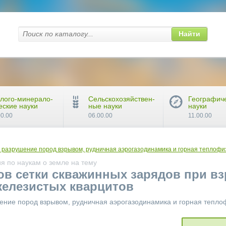
Найти
лого-минерало-
Сельскохозяйствен-
Географич
еские науки
ные науки
науки
00.00
06.00.00
11.00.00
 разрушение пород взрывом, рудничная аэрогазодинамика и горная теплофи
я по наукам о земле на тему
ов сетки скважинных зарядов при в
железистых кварцитов
шение пород взрывом, рудничная аэрогазодинамика и горная тепло