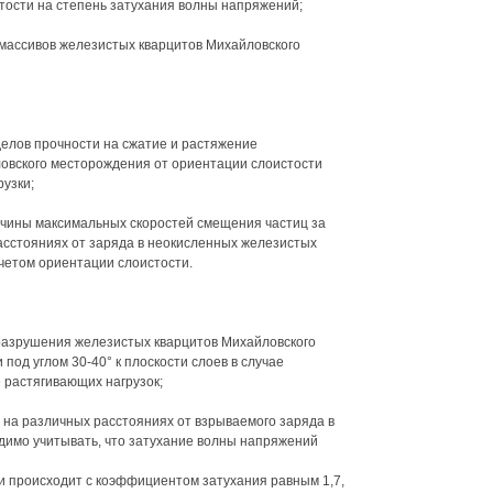
стости на степень затухания волны напряжений;
 массивов железистых кварцитов Михайловского
елов прочности на сжатие и растяжение
овского месторождения от ориентации слоистости
узки;
ичины максимальных скоростей смещения частиц за
сстояниях от заряда в неокисленных железистых
четом ориентации слоистости.
разрушения железистых кварцитов Михайловского
под углом 30-40° к плоскости слоев в случае
е растягивающих нагрузок;
 на различных расстояниях от взрываемого заряда в
димо учитывать, что затухание волны напряжений
 происходит с коэффициентом затухания равным 1,7,