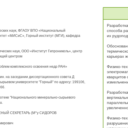
Разработк
способа ра
еских наук, ФГАОУ ВПО «Национальный
их рудопод
итет «МИСиС», Горный институт (МГИ), кафедра
Обоснован
термическо
ческих наук, ООО «Институт Гипроникель», центр
карьерах ж
ющий центром
Физико-те
облем комплексного освоения недр РАН»
электромаг
кварцитов 
 мин. на заседании диссертационного совета Д
измельчен
ырьевом университете "Горный" по адресу: 199106,
66.
Разработк
вертикаль
иотеке "Национального минерально-сырьевого
параллель
u.
увеличенно
 УЧЕНЫЙ СЕКРЕТАРЬ {М^у СИДОРОВ
Физико-те
разрушения
имирович