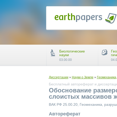
Биологические
Гео
науки
гич
03.00.00
04.
Диссертации
»
Науки о Земле
»
Геомеханика,
Бесплатный автореферат и диссертаци
Обоснование размер
слоистых массивов 
ВАК РФ 25.00.20, Геомеханика, разру
Автореферат