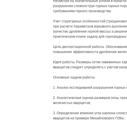
Несмотря на значительные успехи в области
разрушении сложнострук-турных горных поро
требованиям горного производства.
Учет структурных особенностей (трещиновато
при расчете параметров взрывного рыхлени
(качество дробления горной массы) а решен
практическом плане задачу для горнорудных
Цель диссертационной работы. Обоснование
повышение эффективности дробления желез
Идея работы. Размеры сетки скважинных за
кварцитов следует определять с учетом напр
Основные задачи работы:
1. Анализ исследований разрушения горных 
2. Аналитическая оценка размеров зоны тр
железистых кварцитов;
3. Определение влияния угла наклона слоис
кварцитов на примере Михайловского ГОКа;