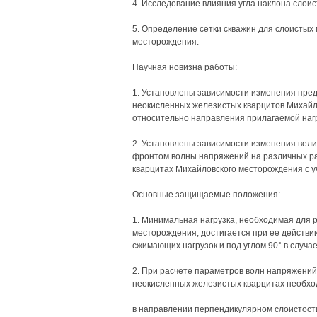
4. Исследование влияния угла наклона слои
5. Определение сетки скважин для слоистых
месторождения.
Научная новизна работы:
1. Установлены зависимости изменения пред
неокисленных железистых кварцитов Михайл
относительно направления прилагаемой нагр
2. Установлены зависимости изменения вел
фронтом волны напряжений на различных ра
кварцитах Михайловского месторождения с у
Основные защищаемые положения:
1. Минимальная нагрузка, необходимая для 
месторождения, достигается при ее действии 
сжимающих нагрузок и под углом 90° в случа
2. При расчете параметров волн напряжений
неокисленных железистых кварцитах необхо
в направлении перпендикулярном слоистости