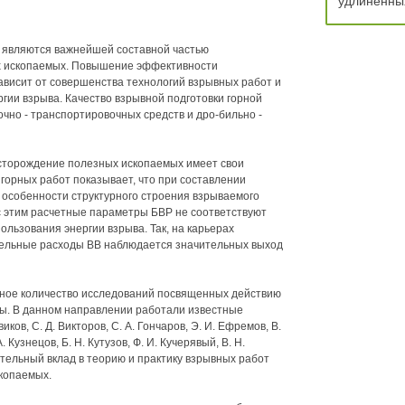
удлиненны
 являются важнейшей составной частью
х ископаемых. Повышение эффективности
ависит от совершенства технологий взрывных работ и
гии взрыва. Качество взрывной подготовки горной
чно - транспортировочных средств и дро-бильно -
сторождение полезных ископаемых имеет свои
горных работ показывает, что при составлении
особенности структурного строения взрываемого
и с этим расчетные параметры БВР не соответствуют
ьзования энергии взрыва. Так, на карьерах
дельные расходы ВВ наблюдается значительных выход
ное количество исследований посвященных действию
ры. В данном направлении работали известные
виков, С. Д. Викторов, С. А. Гончаров, Э. И. Ефремов, В.
. Кузнецов, Б. Н. Кутузов, Ф. И. Кучерявый, В. Н.
ительный вклад в теорию и практику взрывных работ
копаемых.