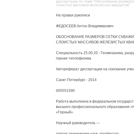
диссертации по теме "Обоснование размеро
слоистых массивов железистых кварцитов"
На правах рукописи
ФЕДОСЕЕВ Антон Владимирович
ОБОСНОВАНИЕ РАЗМЕРОВ СЕТКИ СКВАЖ
СЛОИСТЫХ МАССИВОВ ЖЕЛЕЗИСТЫХ КВА
Специальность 25.00.20 - Геомеханика, раз
горная теплофизика
Автореферат диссертации на соискание учен
Санкт-Петербург - 2014
005551590
Работа выполнена в федеральном государс
высшего профессионального образования «
«Горный».
Научный руководитель —
доктор технических наук, профессор