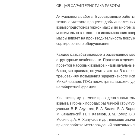
ОБЩАЯ ХАРАКТЕРИСТИКА РАБОТЫ
Актуальность работы. Буровзрывные работы
технологического процесса добычи полезны
взрывоподготов-ки горной массы во многом з
максимально возможного использования энер
массы влияет на производительность погрузо
сортировочного оборудования.
Каждое разрабатываемое и разведанное ме
структурные особенности. Практика ведения 
проектов массовых взрывов индивидуальные 
блока, как правило, не учитываются. В связ
требованиям повышения эффективности испол
Михайловского ГОКа несмотря на высокие у
негабаритной фракции.
К настоящему времени проведено значитель
взрыва в горных породах различной структу
ученые: В. В. Адушкин, В. А. Белин, В. А. Боро
М. Закалинсий, Н. Н. Казаков, В. М. Комир, В. А
Мосинец, А. Н. Ханукаев и др., внесшие знач
при разработке месторождений полезных ис