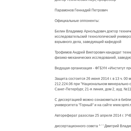
Парамонов Геннадий Петрович
Официальные оппоненты:
Белин Владимир Арнольдович доктор технич
исследовательский технологический универс
взрывного дела, заведующий кафедрой
Трофимов Андрей Викторович кандидат техни
физико-механических исследований, заведу
Ведущая организация - ФГБУН «Институт пр
Защита состоится 26 июня 2014 г. в 13 ч. 00
212.224.06 при "Национальном минерально-с
Санкт-Петербург, 21-я линия, дом 2, ауд. №11
С диссертацией можно ознакомиться в библ
университета "Горный" и на сайте www.spmi.r
Автореферат разослан 25 апреля 2014 г.
диссертационного совета ^ ' ' Дмитрий Влад