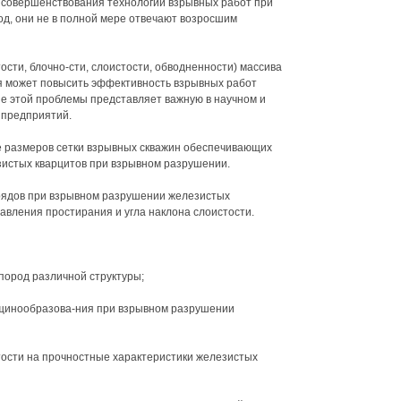
 совершенствования технологии взрывных работ при
д, они не в полной мере отвечают возросшим
сти, блочно-сти, слоистости, обводненности) массива
я может повысить эффективность взрывных работ
ие этой проблемы представляет важную в научном и
 предприятий.
 размеров сетки взрывных скважин обеспечивающих
истых кварцитов при взрывном разрушении.
рядов при взрывном разрушении железистых
авления простирания и угла наклона слоистости.
пород различной структуры;
ещинообразова-ния при взрывном разрушении
тости на прочностные характеристики железистых