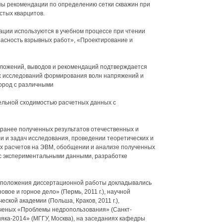
ны рекомендации по определению сетки скважин при
тых кварцитов.
ации используются в учебном процессе при чтении
пасность взрывных работ», «Проектирование и
оложений, выводов и рекомендаций подтверждается
 исследований формирования волн напряжений и
ород с различными
ельной сходимостью расчетных данных с
 ранее полученных результатов отечественных и
и и задач исследования, проведении теоретических и
х расчетов на ЭВМ, обобщении и анализе полученных
 с экспериментальными данными, разработке
 положения диссертационной работы докладывались
вое и горное дело» (Пермь, 2011 г.), научной
ской академии (Польша, Краков, 2011 г.),
ченых «Проблемы недропользования» (Санкт-
рняка-2014» (МГГУ, Москва), на заседаниях кафедры