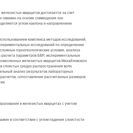
 железистых кварцитов достигается за счет
 скважин на основе совмещения зон
деляются углом наклона и направлением
использованием комплекса методов исследований,
кспериментальных исследований по определению
 сложные горногеологические условия, анализа
 расчета параметров БВР, экспериментальные
еокисленных железистых кварцитов Михайловского
в слоистых средах распространения волн
тельный анализ результатов лабораторных
 расчетов, сопоставление рассчитанных размеров
ии.
разования в железистых кварцитах с учетом
жин в соответствии с углом падения слоистости