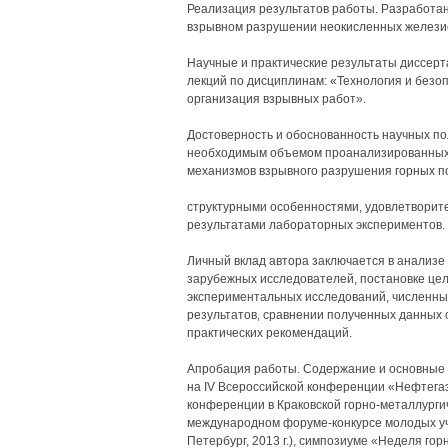
Реализация результатов работы. Разработа
взрывном разрушении неокисленных железис
Научные и практические результаты диссерт
лекций по дисциплинам: «Технология и безо
организация взрывных работ».
Достоверность и обоснованность научных п
необходимым объемом проанализированных
механизмов взрывного разрушения горных п
структурными особенностями, удовлетворит
результатами лабораторных экспериментов.
Личный вклад автора заключается в анализе
зарубежных исследователей, постановке цел
экспериментальных исследований, численны
результатов, сравнении полученных данных
практических рекомендаций.
Апробация работы. Содержание и основные
на IV Всероссийской конференции «Нефтегазо
конференции в Краковской горно-металлургиче
международном форуме-конкурсе молодых у
Петербург, 2013 г.), симпозиуме «Неделя го