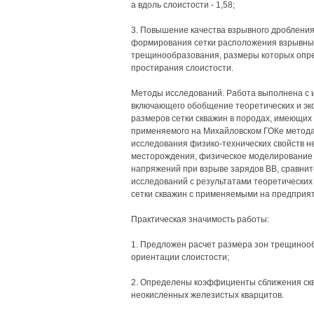
а вдоль слоистости - 1,58;
3. Повышение качества взрывного дробления
формирования сетки расположения взрывных
трещинообразования, размеры которых опре
простирания слоистости.
Методы исследований. Работа выполнена с 
включающего обобщение теоретических и э
размеров сетки скважин в породах, имеющих
применяемого на Михайловском ГОКе метода
исследования физико-технических свойств н
месторождения, физическое моделирование 
напряжений при взрыве зарядов ВВ, сравни
исследований с результатами теоретических
сетки скважин с применяемыми на предприят
Практическая значимость работы:
1. Предложен расчет размера зон трещинооб
ориентации слоистости;
2. Определены коэффициенты сближения сква
неокисленных железистых кварцитов.