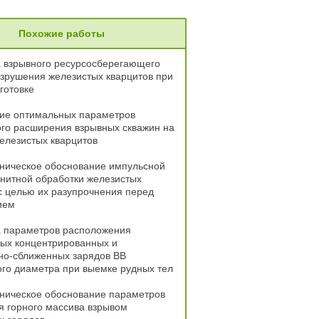
Похожие работы
а взрывного ресурсосберегающего
зрушения железистых кварцитов при
готовке
ие оптимальных параметров
го расширения взрывных скважин на
елезистых кварцитов
хническое обоснование импульсной
нитной обработки железистых
с целью их разупрочнения перед
ием
а параметров расположения
ных концентрированных и
но-сближенных зарядов ВВ
го диаметра при выемке рудных тел
хническое обоснование параметров
 горного массива взрывом