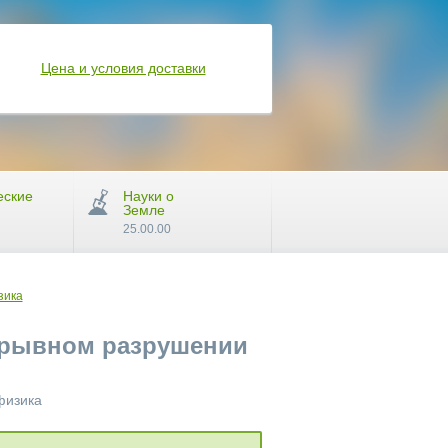
Цена и условия доставки
еские
Науки о
Земле
25.00.00
зика
зрывном разрушении
физика