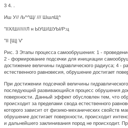
3 4. .
Иш У// /Ь^^Щ/ /// ШшлЩ^
"IIХ/Ш//////Л н ЫУШ/ШУЫ/Р:ц
"II [Щ| V'
Рис. 3 Этапы процесса самообрушения: 1 - проведени
2 - формирование подсечки для инициации самообруш
достижение величины гидравлического радиуса; 4 - р
естественного равновесия, обрушение достигает пове
При достижении подсечкой величины гидравлического
последующий развивающийся процесс обрушения до
поверхности. Данный эффект обусловлен тем, что о
происходит за пределами свода естественного равнов
которого зависит от физико-механических свойств ма
обрушение достигает поверхности, происходит интен
и дальнейшего заклинивания пород не происходит. Пр