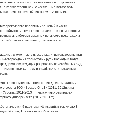
ановлении зависимостей влияния конструктивных
 на количественные и качественные показатели
и разработке неустойчивых руд с учетом их
в корректировке проектных решений в части
ного обрушения руды и ее параметров с изменением
вочных выработок в смежных по высоте подэтажах и
разработке неустойчивых, трещиноватых,
дации, изложенные в диссертации, использованы при
и месторождения хромитовых руд «Восход» и могут
редприятиях, ведущих разработку неустойчивых руд,
 применяющих систему разработки с подэтажным
ассы.
боты и ее отдельные положения докладывались и
го совета ТОО «Восход-Опе1» (2011, 2012гг.), на
(Москва, 2011-2013 гг.), на научных семинарах
рного университета (2012,2013 гг.).
боты имеется 5 научных публикаций, в том числе 3
ауки России, 1 заявка на изобретение.