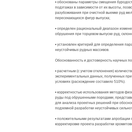
• обоснованы параметры смещения буродост
подэтажах в зависимости от их высоты, поз
разубоживания при очистной выемке руд мел
пересекающихся фигур выпуска;
• определен рациональный диапазон измене
обрушения при торцевом выпуске руд, скло
• установлен критерий для определения па
неустойчивых рудных массивов.
Обоснованность и достоверность научных п
• расчетным (с учетом отклонения) количес
экспериментальных данных, полученных при
условиях (расхождение составило 510%).
• корректностью использования методов физ
руды под обрушенными породами, представ
для анализа проектных решений при обосно
подземной разработки неустойчивых сильно
• положительными результатами апробации
корректировке проекта разработки хромитов