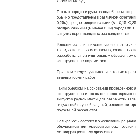
хромитовых руд.
Горные породы и руды на подобных месторо
обычно представлены в различном сочетании
0,25м), среднетрещиноватыми (Ь = 0,15-Ю,25
раздробленными (Ь менее 0,1м) породами. Ср
сыпучих порошковидных разновидностей.
Решение задачи снижения уровня потерь и 
твердых полезных ископаемых, сложенных н
разработки с принудительным обрушением с
конструктивных параметров.
При этом следует учитывать не только горнот
ведения горных работ.
Таким образом, на основании проведенного а
конструктивных и технологических параметр
выпуском рудной массы для разработки зале
актуальной научной задачей, решение котор
подземной разработки.
Цель работы состоит в обосновании рациона
обрушением при торцевом выпуске неустойчи
мелкофракционному дроблению.