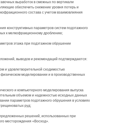
авочных выработок в смежных по вертикали
воляющие обеспечить снижение уровня потерь и
кофракционного состава с учетом взаимовлияния
ния конструктивных параметров систем подэтажного
нных к мелкофракционному дроблению;
раметров этажа при подэтажном обрушении
оложений, выводов и рекомендаций подтверждаются:
твом и удовлетворительной сходимостью
 физическом моделировании и в производственных
ического и компьютерного моделирования выпуска
ительным объемом и надежностью исходных данных
вании параметров подэтажного обрушения в условиях
трещиноватых руд;
 предложенных решений, использованных при
ого месторождения «Восход».