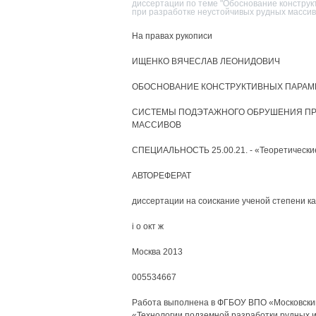
диссертации по теме "Обоснование констру
при разработке неустойчивых рудных массив
На правах рукописи
ИЩЕНКО ВЯЧЕСЛАВ ЛЕОНИДОВИЧ
ОБОСНОВАНИЕ КОНСТРУКТИВНЫХ ПАРАМ
СИСТЕМЫ ПОДЭТАЖНОГО ОБРУШЕНИЯ ПР
МАССИВОВ
СПЕЦИАЛЬНОСТЬ 25.00.21. - «Теоретические
АВТОРЕФЕРАТ
диссертации на соискание ученой степени ка
і о окт ж
Москва 2013
005534667
Работа выполнена в ФГБОУ ВПО «Московский
«Технологии подземной разработки рудных 