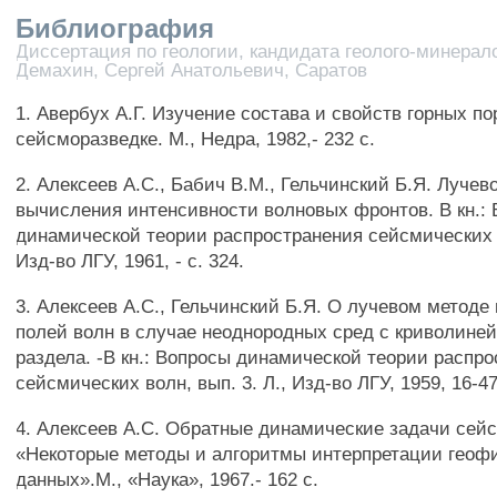
Библиография
Диссертация по геологии, кандидата геолого-минерало
Демахин, Сергей Анатольевич, Саратов
1. Авербух А.Г. Изучение состава и свойств горных по
сейсморазведке. М., Недра, 1982,- 232 с.
2. Алексеев A.C., Бабич В.М., Гельчинский Б.Я. Лучев
вычисления интенсивности волновых фронтов. В кн.:
динамической теории распространения сейсмических в
Изд-во ЛГУ, 1961, - с. 324.
3. Алексеев A.C., Гельчинский Б.Я. О лучевом метод
полей волн в случае неоднородных сред с криволине
раздела. -В кн.: Вопросы динамической теории распр
сейсмических волн, вып. 3. Л., Изд-во ЛГУ, 1959, 16-47
4. Алексеев A.C. Обратные динамические задачи сейс
«Некоторые методы и алгоритмы интерпретации геоф
данных».М., «Наука», 1967.- 162 с.