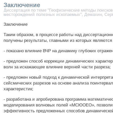
Заключение
Диссертация по теме "Геофизические методы поисков
месторождений полезных ископаемых", Демахин, Сер
Заключение
Таким образом, в процессе работы над диссертацион
получены результаты, главными из которых являютс
- показано влияние ВЧР на динамику глубоких отраже
- предложен способ коррекции динамических характе
волн за искажающее влияние верхней части разреза;
- предложен новый подход к динамической интерпрет
сейсмических разрезов на основе анализа поинтерва
характеристик;
- разработана и апробирована программа математичес
моделирования волновых полей «МСЮОЕО», позволи
эффективность предложенных способов динамической