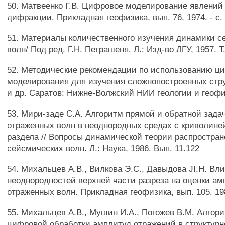
50. Матвеенко Г.В. Цифровое моделирование явлений
дифракции. Прикладная геофизика, вып. 76, 1974. - с. 
51. Материалы количественного изучения динамики 
волн/ Под ред. Г.Н. Петрашеня. Л.: Изд-во ЛГУ, 1957. Т.
52. Методические рекомендации по использованию ц
моделирования для изучения сложнопостроенных стру
и др. Саратов: Нижне-Волжский НИИ геологии и геофи
53. Мири-заде С.А. Алгоритм прямой и обратной зада
отраженных волн в неоднородных средах с криволин
раздела // Вопросы динамической теории распростра
сейсмических волн. Л.: Наука, 1986. Вып. 11.122
54. Михальцев A.B., Вилкова Э.С., Давыдова JI.H. Вл
неоднородностей верхней части разреза на оценки ам
отраженных волн. Прикладная геофизика, вып. 105. 198
55. Михальцев A.B., Мушин И.А., Погожев В.М. Алгор
цифровой обработки амплитуд отражений в структур