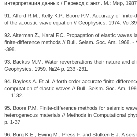
интерпретация данных / Перевод с англ. М.: Мир, 1987.
91. Alford R.M., Kelly К.Р., Boore P.M. Accuracy of finite-
of the acoustic wave equation // Geophysics. 1974. Vol.39
92. Alterman Z., Karal F.C. Propagation of elastic waves 
finite-difference methods // Bull. Seism. Soc. Am. 1968. - 
-398.
93. Backus M.M. Water reverberations their nature and eli
Geophysics, 1959. №24 p. 233 -261.
94. Bayless A. Et al. A forth order accurate finite-differe
computation of elastic waves // Bull. Seism. Soc. Am. 1986
— 1132.
95. Boore P.M. Finite-difference methods for seismic wave
heterogeneous materials // Methods in Computational phy
p. 1-37
96. Burg K.E., Ewing M., Press F. and Stulken E.J. A sei