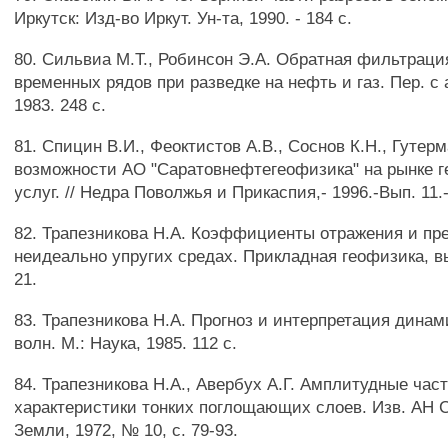
Иркутск: Изд-во Иркут. Ун-та, 1990. - 184 с.
80. Сильвиа М.Т., Робинсон Э.А. Обратная фильтрац
временных рядов при разведке на нефть и газ. Пер. с 
1983. 248 с.
81. Спицин В.И., Феоктистов A.B., Соснов К.Н., Гутер
возможности АО "Саратовнефтегеофизика" на рынке 
услуг. // Недра Поволжья и Прикаспия,- 1996.-Вып. 11.-
82. Трапезникова H.A. Коэффициенты отражения и пр
неидеально упругих средах. Прикладная геофизика, вып
21.
83. Трапезникова H.A. Прогноз и интерпретация дина
волн. М.: Наука, 1985. 112 с.
84. Трапезникова H.A., Авербух А.Г. Амплитудные час
характеристики тонких поглощающих слоев. Изв. АН 
Земли, 1972, № 10, с. 79-93.