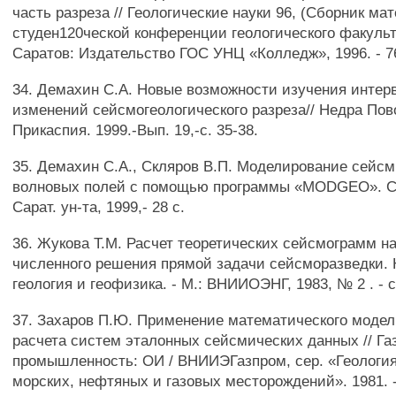
часть разреза // Геологические науки 96, (Сборник ма
студен120ческой конференции геологического факульт
Саратов: Издательство ГОС УНЦ «Колледж», 1996. - 76
34. Демахин С.А. Новые возможности изучения интер
изменений сейсмогеологического разреза// Недра Пов
Прикаспия. 1999.-Вып. 19,-с. 35-38.
35. Демахин С.А., Скляров В.П. Моделирование сейс
волновых полей с помощью программы «MODGEO». Са
Сарат. ун-та, 1999,- 28 с.
36. Жукова Т.М. Расчет теоретических сейсмограмм н
численного решения прямой задачи сейсморазведки.
геология и геофизика. - М.: ВНИИОЭНГ, 1983, № 2 . - с
37. Захаров П.Ю. Применение математического моде
расчета систем эталонных сейсмических данных // Га
промышленность: ОИ / ВНИИЭГазпром, сер. «Геология
морских, нефтяных и газовых месторождений». 1981. - 