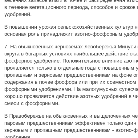
весенних запасов влаги в почве и распределения ат
в течение вегетационного периода, способов и сроков
удобрений.
В повышении урожая сельскохозяйственных культур н
основная роль принадлежит азотно-фосфорным удоб
7. На обыкновенных черноземах левобережья Минусин
округа в богарных условиях наибольшее действие ок
фосфорное удобрение. Положительное влияние азотн
проявляется только в отдельные годы с повышенным 
пропашным и зерновым предшественникам на фоне о
содержания в почве фосфора или при их совместном 
фосфорными удобрениями. На малогумусных супесча
хорошо проявляется действие азотных удобрений в ч
смеси с фосфорными.
В Правобережье на обыкновенных и выщелоченных че
паровым предшественникам эффективен только один
зерновым и пропашным предшественникам - азотно-
удобрения.