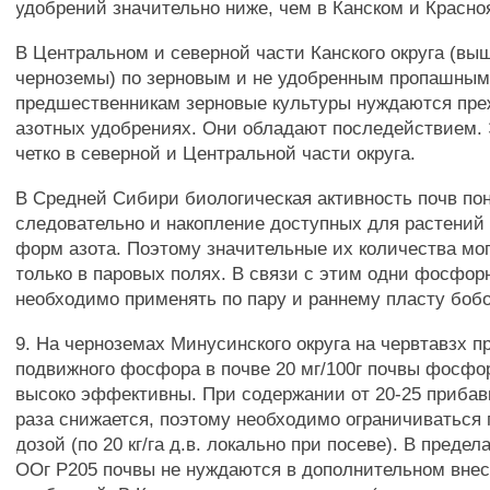
удобрений значительно ниже, чем в Канском и Красно
В Центральном и северной части Канского округа (в
черноземы) по зерновым и не удобренным пропашны
предшественникам зерновые культуры нуждаются пре
азотных удобрениях. Они обладают последействием.
четко в северной и Центральной части округа.
В Средней Сибири биологическая активность почв по
следовательно и накопление доступных для растени
форм азота. Поэтому значительные их количества мо
только в паровых полях. В связи с этим одни фосфо
необходимо применять по пару и раннему пласту бобо
9. На черноземах Минусинского округа на червтавзх 
подвижного фосфора в почве 20 мг/100г почвы фосфо
высоко эффективны. При содержании от 20-25 прибавк
раза снижается, поэтому необходимо ограничиватьс
дозой (по 20 кг/га д.в. локально при посеве). В предел
ООг Р205 почвы не нуждаются в дополнительном вн