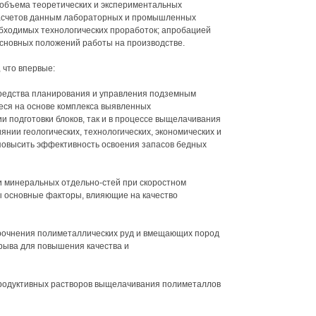
объема теоретических и экспериментальных
расчетов данным лабораторных и промышленных
бходимых технологических проработок; апробацией
сновных положений работы на производстве.
 что впервые:
средства планирования и управления подземным
ся на основе комплекса выявленных
и подготовки блоков, так и в процессе выщелачивания
нии геологических, технологических, экономических и
овысить эффективность освоения запасов бедных
и минеральных отдельно-стей при скоростном
ы основные факторы, влияющие на качество
прочнения полиметаллических руд и вмещающих пород
зрыва для повышения качества и
родуктивных растворов выщелачивания полиметаллов