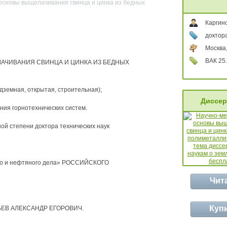
основы выщелачивания свинца и цинка из бедных
Каргино
доктора
Москва
ВАК 25.
АЧИВАНИЯ СВИНЦА И ЦИНКА ИЗ БЕДНЫХ
дземная, открытая, строительная);
Диссер
ния горнотехнических систем.
ой степени доктора технических наук
го и нефтяного дела» РОССИЙСКОГО
Чит
Куп
ОБЬЕВ АЛЕКСАНДР ЕГОРОВИЧ.