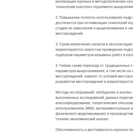
реализации научных и методологических осн
технологию шахтного подземного выщелачив
2. Повышение полноты использования недр 
достигается при оптимизации технологий п
стадии их закисления и выщелачивания в «ж
месторождений.
3. Сроки вовлечения запасов в эксплуатацию
корректируются скоростью проведения подг
подбором параметров взрывных работ в соотв
4. Гибкая схема перехода от традиционных 
параметров выщелачивания, в том числе на 
месторождений, зависит от условий месторо
разработки месторождения и корректируется 
Методы исследований: обобщение и анализ л
выполненных исследований, данных практик
классифицирование; теоретические обоснова
использованием ЭВМ); экспериментальные и
физического моделирования) и производстве
технико-экономический анализ.
Обоснованность и достоверность научных п