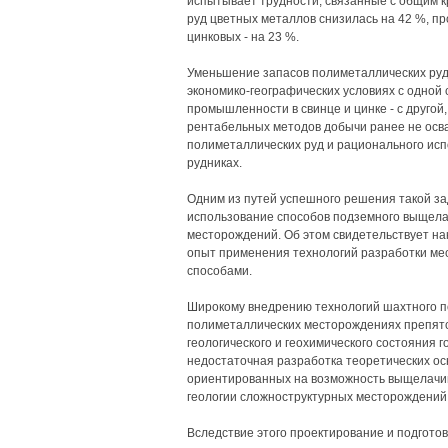
испытывает трудности, связанные с общим кр
руд цветных металлов снизилась на 42 %, про
цинковых - на 23 %.
Уменьшение запасов полиметаллических руд,
экономико-географических условиях с одной
промышленности в свинце и цинке - с другой
рентабельных методов добычи ранее не осв
полиметаллических руд и рационального ис
рудниках.
Одним из путей успешного решения такой за
использование способов подземного выщела
месторождений. Об этом свидетельствует 
опыт применения технологий разработки м
способами.
Широкому внедрению технологий шахтного п
полиметаллических месторождениях препятст
геологического и геохимического состояния 
недостаточная разработка теоретических ос
ориентированных на возможность выщелачив
геологии сложноструктурных месторождений
Вследствие этого проектирование и подгото