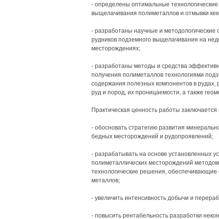
- определены оптимальные технологические
выщелачивания полиметаллов и отмывки кеко
- разработаны научные и методологические 
рудников подземного выщелачивания на нед
месторождениях;
- разработаны методы и средства эффективн
получения полиметаллов технологиями подз
содержания полезных компонентов в рудах, 
руд и пород, их проницаемости, а также геом
Практическая ценность работы заключается 
- обосновать стратегию развития минерально
бедных месторождений и рудопроявлений;
- разрабатывать на основе установленных у
полиметаллических месторождений методом
технологические решения, обеспечивающие
металлов;
- увеличить интенсивность добычи и перера
- повысить рентабельность разработки нек