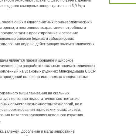
изисом экономики страны С 1990 по 1998 г. добыча
изводство свинцовых концентратов - на 3,9 %, а
 залегающих в благоприятных горно-геологических и
 стороны, и постоянное возрастание потребности
, предполагают в проектирование и освоение
аиваемых запасов бедных и забалансовых
пользования недр на действующих полиметаллических
дачи является проектирование и широкое
чивания при разработке скальных полиметаллических
накопленный на урановых рудниках Минсредмаша СССР
есторождений полезных ископаемых специальными
одземного выщелачивания на скальных
вует не только недостаточное соответствие
горных объектов возможностям технологий, но и
нов проектирования горнотехнических систем,
ания металлов в условиях неполного изучения
.
вка залежей, дробление и магазинирование