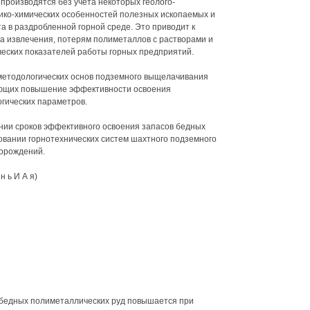
производятся без учета некоторых геолого-
зико-химических особенностей полезных ископаемых и
 в раздробленной горной среде. Это приводит к
а извлечения, потерям полиметаллов с растворами и
ческих показателей работы горных предприятий.
методологических основ подземного выщелачивания
ающих повышение эффективности освоения
гических параметров.
нии сроков эффективного освоения запасов бедных
овании горнотехнических систем шахтного подземного
орождений.
 ь И А я)
бедных полиметаллических руд повышается при