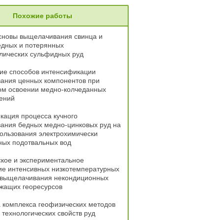
Похожие работы
сновы выщелачивания свинца и
едных и потерянных
лических сульфидных руд
ие способов интенсификации
ания ценных компонентов при
ом освоении медно-колчеданных
ений
кация процесса кучного
ания бедных медно-цинковых руд на
ользования электрохимически
ных подотвальных вод
кое и экспериментальное
ие интенсивных низкотемпературных
 выщелачивания некондиционных
жащих георесурсов
 комплекса геофизических методов
 технологических свойств руд