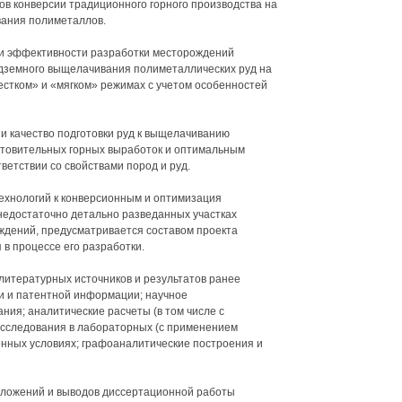
ов конверсии традиционного горного производства на
ания полиметаллов.
и эффективности разработки месторождений
одземного выщелачивания полиметаллических руд на
естком» и «мягком» режимах с учетом особенностей
 и качество подготовки руд к выщелачиванию
отовительных горных выработок и оптимальным
етствии со свойствами пород и руд.
технологий к конверсионным и оптимизация
недостаточно детально разведанных участках
ждений, предусматривается составом проекта
в процессе его разработки.
итературных источников и результатов ранее
и и патентной информации; научное
ния; аналитические расчеты (в том числе с
сследования в лабораторных (с применением
нных условиях; графоаналитические построения и
оложений и выводов диссертационной работы