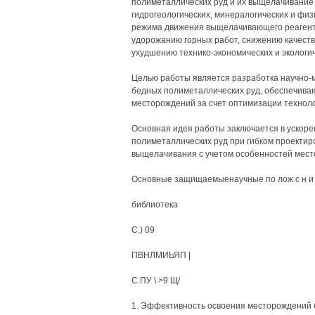
полиметаллических руд и их выщелачивание 
гидрогеологических, минералогических и фи
режима движения выщелачивающего реагента
удорожанию горных работ, снижению качеств
ухудшению технико-экономических и экологи
Целью работы является разработка научно-
бедных полиметаллических руд, обеспечив
месторождений за счет оптимизации техноло
Основная идея работы заключается в ускоре
полиметаллических руд при гибком проектир
выщелачивания с учетом особенностей мест
Основные защищаемыенаучные по лож с н и н
библиотека
С.) 09
ПВНЛМИЬЯП |
С.ПУ \ >9 Щ/
1. Эффективность освоения месторождений 