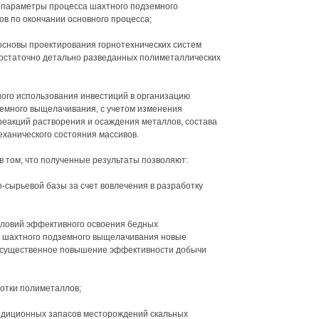
 параметры процесса шахтного подземного
в по окончании основного процесса;
основы проектирования горнотехнических систем
остаточно детально разведанных полиметаллических
ого использования инвестиций в организацию
емного выщелачивания, с учетом изменения
реакций растворения и осаждения металлов, состава
еханического состояния массивов.
в том, что полученные результаты позволяют:
-сырьевой базы за счет вовлечения в разработку
словий эффективного освоения бедных
 шахтного подземного выщелачивания новые
 существенное повышение эффективности добычи
ботки полиметаллов;
ондиционных запасов месторождений скальных