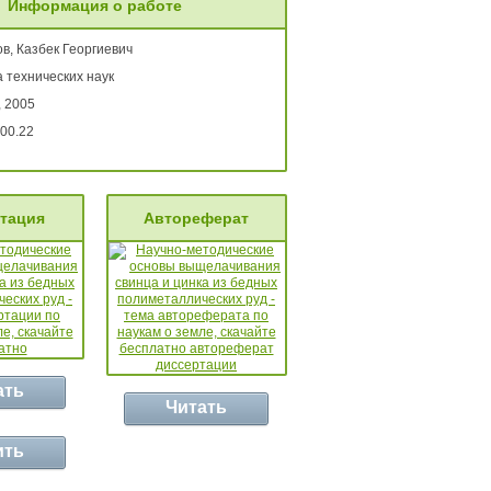
Информация о работе
в, Казбек Георгиевич
 технических наук
, 2005
00.22
тация
Автореферат
ать
Читать
ить