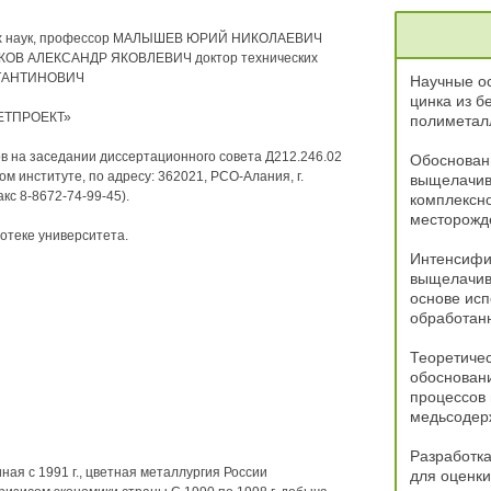
ских наук, профессор МАЛЫШЕВ ЮРИЙ НИКОЛАЕВИЧ
ЬЯКОВ АЛЕКСАНДР ЯКОВЛЕВИЧ доктор технических
СТАНТИНОВИЧ
Научные о
цинка из б
МЕТПРОЕКТ»
полиметал
сов на заседании диссертационного совета Д212.246.02
Обоснован
м институте, по адресу: 362021, PCO-Алания, г.
выщелачив
кс 8-8672-74-99-45).
комплексн
месторожд
отеке университета.
Интенсифи
выщелачив
основе исп
обработан
Теоретичес
обоснован
процессов
медьсодер
Разработка
ая с 1991 г., цветная металлургия России
для оценки