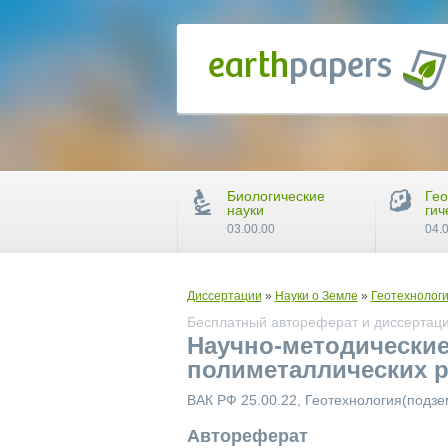
Биологические
Гео
науки
гич
03.00.00
04.
Диссертации
»
Науки о Земле
»
Геотехнологи
Бесплатный автореферат и диссертаци
Научно-методические
полиметаллических р
ВАК РФ 25.00.22, Геотехнология(подзе
Автореферат