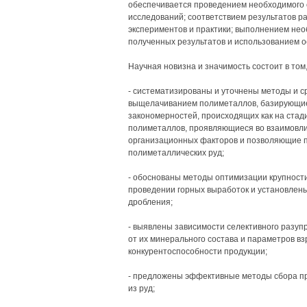
обеспечивается проведением необходимого 
исследований; соответствием результатов 
экспериментов и практики; выполнением нео
полученных результатов и использованием о
Научная новизна и значимость состоит в том,
- систематизированы и уточнены методы и 
выщелачиванием полиметаллов, базирующие
закономерностей, происходящих как на стади
полиметаллов, проявляющиеся во взаимовлия
организационных факторов и позволяющие п
полиметаллических руд;
- обоснованы методы оптимизации крупност
проведении горных выработок и установлен
дробления;
- выявлены зависимости селективного разу
от их минерального состава и параметров в
конкурентоспособности продукции;
- предложены эффективные методы сбора п
из руд;