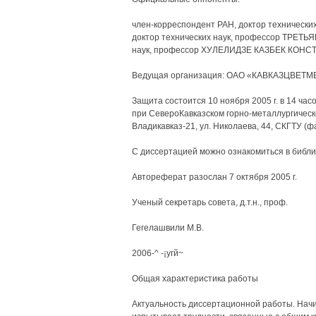
член-корреспондент РАН, доктор техниче
доктор технических наук, профессор ТРЕТ
наук, профессор ХУЛЕЛИДЗЕ КАЗБЕК КОН
Ведущая организация: ОАО «КАВКАЗЦВЕТ
Защита состоится 10 ноября 2005 г. в 14 ча
при СевероКавказском горно-металлургическо
Владикавказ-21, ул. Николаева, 44, СКГТУ (фа
С диссертацией можно ознакомиться в библи
Автореферат разослан 7 октября 2005 г.
Ученый секретарь совета, д.т.н., проф.
Гегелашвили М.В.
2006-^ -¡угй~
Общая характеристика работы
Актуальность диссертационной работы. Начин