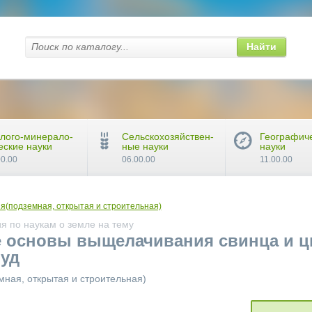
Найти
лого-минерало-
Сельскохозяйствен-
Географич
еские науки
ные науки
науки
00.00
06.00.00
11.00.00
я(подземная, открытая и строительная)
я по наукам о земле на тему
 основы выщелачивания свинца и ц
уд
мная, открытая и строительная)