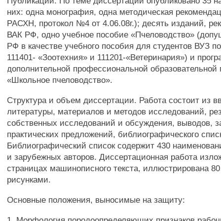
Публикации. По теме диссертации опубликовано 35 на
них: одна монография, одна методическая рекоменда
РАСХН, протокол №4 от 4.06.08г.); десять изданий, р
ВАК РФ, одно учебное пособие «Пчеловодство» (доп
РФ в качестве учебного пособия для студентов ВУЗ п
111401- «Зоотехния» и 111201-«Ветеринария») и прог
дополнительной профессиональной образовательной
«Школьное пчеловодство».
Структура и объем диссертации. Работа состоит из в
литературы, материалов и методов исследований, ре
собственных исследований и обсуждения, выводов, з
практических предложений, библиографического спис
Библиографический список содержит 430 наименован
и зарубежных авторов. Диссертационная работа изло
страницах машинописного текста, иллюстрирована 80
рисунками.
Основные положения, выносимые на защиту:
1. Морфология породоопределяющих признаков рабочи