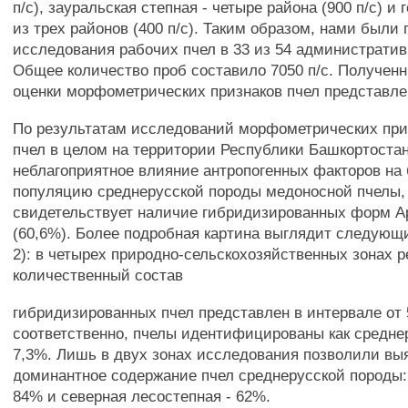
п/с), зауральская степная - четыре района (900 п/с) и 
из трех районов (400 п/с). Таким образом, нами были
исследования рабочих пчел в 33 из 54 администрати
Общее количество проб составило 7050 п/с. Получен
оценки морфометрических признаков пчел представлен
По результатам исследований морфометрических при
пчел в целом на территории Республики Башкортоста
неблагоприятное влияние антропогенных факторов на
популяцию среднерусской породы медоносной пчелы,
свидетельствует наличие гибридизированных форм Api
(60,6%). Более подробная картина выглядит следующ
2): в четырех природно-сельскохозяйственных зонах 
количественный состав
гибридизированных пчел представлен в интервале от 
соответственно, пчелы идентифицированы как среднер
7,3%. Лишь в двух зонах исследования позволили вы
доминантное содержание пчел среднерусской породы: 
84% и северная лесостепная - 62%.