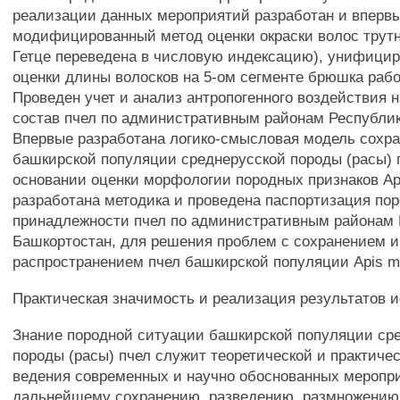
реализации данных мероприятий разработан и вперв
модифицированный метод оценки окраски волос трутн
Гетце переведена в числовую индексацию), унифици
оценки длины волосков на 5-ом сегменте брюшка рабо
Проведен учет и анализ антропогенного воздействия 
состав пчел по административным районам Республи
Впервые разработана логико-смысловая модель сохр
башкирской популяции среднерусской породы (расы) п
основании оценки морфологии породных признаков Apis
разработана методика и проведена паспортизация по
принадлежности пчел по административным районам
Башкортостан, для решения проблем с сохранением и
распространением пчел башкирской популяции Apis melli
Практическая значимость и реализация результатов 
Знание породной ситуации башкирской популяции ср
породы (расы) пчел служит теоретической и практиче
ведения современных и научно обоснованных меропр
дальнейшему сохранению, разведению, размножению