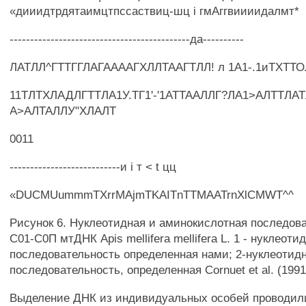
«дииидтрдятаимцтпссаствиц-шц i гмАггвиииидалмт*
--------------------------------------------да----------
ЛАТЛЛ^ГТТГГЛАГААААГХЛЛТААГТЛЛ! л 1А1-.1иТХТТО
11ТЛТХЛАДЛГТТЛА1У.ТГ1'-'1АТТААЛЛГ?ЛА1>АЛТТЛАТ
А>АЛТАЛЛУ"ХЛАЛТ
0011
---------------------------и i т < t цц
«DUCMUummmTXrrMAjmTKAITnTTMAATrnXlCMWT^^
Рисунок 6. Нуклеотидная и аминокислотная последов
С01-С0П мтДНК Apis mellifera mellifera L. 1 - нуклеоти
последовательность определенная нами; 2-нуклеотид
последовательность, определенная Cornuet et al. (1991
Выделение ДНК из индивидуальных особей проводил