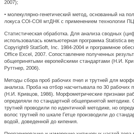
2007);
• молекулярно-генетический метод, основанный на п
локуса COl-COll мтДНК с применением технологии ПЦ
Статистическая обработка. Для анализа сводных (ци
использовалась компьютерная программа Statistica вер
Copyright9 StatSoft, Inc. 1984-2004 и программное обес
Office Excel, 2007. Сопоставление полученных резуль
общепринятыми европейскими стандартами (Н.И. Крив
Руттнер, 2006).
Методы сбора проб рабочих пчел и трутней для морф
анализа. Проба на отбор насчитывала по 30 рабочих п
(Н.И. Кривцов, 1986). Морфометрические признаки ра
определяли по стандартной общепринятой методике. 
трутней проводили по идентичной методике, но опред
волос трутней по шкале Гетце производили до станда
водой, доведенной до кипения.
Препарирование и измерение хитиновых частей тела 