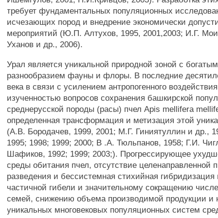
требует фундаментальных популяционных исследова
исчезающих пород и внедрение экономически допус
мероприятий (Ю.П. Алтухов, 1995, 2001,2003; И.Г. Мои
Уханов и др., 2006).
Урал является уникальной природной зоной с богаты
разнообразием фауны и флоры. В последние десятил
века в связи с усилением антропогенного воздействи
изученностью вопросов сохранения башкирской попу
среднерусской породы (расы) пчел Apis mellifera mellif
определенная трансформация и метизация этой уник
(A.B. Бородачев, 1999, 2001; М.Г. Гиниятуллин и др., 
1995; 1998; 1999; 2000; В .А. Тюльпанов, 1958; Г.И. Чиг
Шафиков, 1992; 1999; 2003;). Прогрессирующее ухуд
среды обитания пчел, отсутствие целенаправленной 
разведения и бессистемная стихийная гибридизация 
частичной гибели и значительному сокращению числ
семей, снижению объема производимой продукции и
уникальных многовековых популяционных систем сре