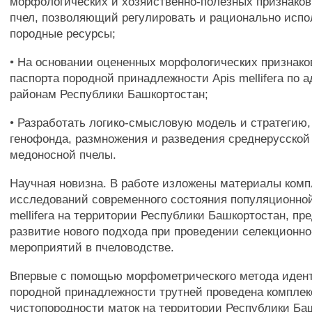
морфологических и хозяйственно-полезных признако
пчел, позволяющий регулировать и рационально испо
породные ресурсы;
• На основании оцененных морфологических признако
паспорта породной принадлежности Apis mellifera по
районам Республики Башкортостан;
• Разработать логико-смысловую модель и стратегию,
генофонда, размножения и разведения среднерусской
медоносной пчелы.
Научная новизна. В работе изложены материалы ком
исследований современного состояния популяционной
mellifera на территории Республики Башкортостан, п
развитие нового подхода при проведении селекционн
мероприятий в пчеловодстве.
Впервые с помощью морфометрического метода иде
породной принадлежности трутней проведена комплек
чистопородности маток на территории Республики Ба