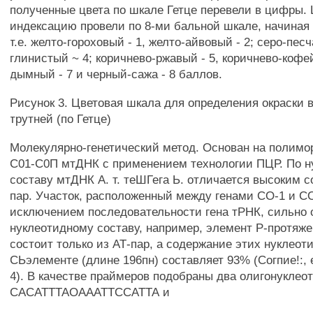
полученные цвета по шкале Гетце перевели в цифры
индексацию провели по 8-ми бальной шкале, начиная 
т.е. желто-гороховый - 1, желто-айвовый - 2; серо-песч
глинистый ~ 4; коричнево-ржавый - 5, коричнево-кофей
дымный - 7 и черный-сажа - 8 баллов.
Рисунок 3. Цветовая шкала для определения окраски 
трутней (по Гетце)
Молекулярно-генетический метод. Основан на полим
С01-С0П мтДНК с применением технологии ПЦР. По 
составу мтДНК А. т. теШГега Ь. отличается высоким 
пар. Участок, расположенный между генами СО-1 и СО
исключением последовательности гена тРНК, сильно 
нуклеотидному составу, например, элемент Р-протяже
состоит только из АТ-пар, а содержание этих нуклеот
СЬэлементе (длине 196пн) составляет 93% (Согпие!:, е1
4). В качестве праймеров подобраны два олигонуклео
САСАТТТАОАААТТССАТТА и