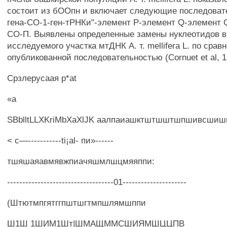
состоит из бООпн и включает следующие последовате
гена-СО-1-ген-тРНКи"-элемент Р-элемент Q-элемент Q
СО-П. Выявлены определенные замены нуклеотидов в
исследуемого участка мтДНК А. т. mellifera L. по срав
опубликованной последовательностью (Cornuet et al, 19
Срзлерусаая p*at
«a
SBblltLLXKriMbXaXlJK аалпаиашктштшштшпшивсши
< с—-----------ti¡al- пи»------
тшяшаяавмявжпиачяшмлшцмяяппи:
-----------------------------------01---------------------
(Штютмпгятггпштшгтмпшлямшппи
Ш1Ш 1ШИМ1Шт|ШМАЩММСШИЯМШЦЦПВ