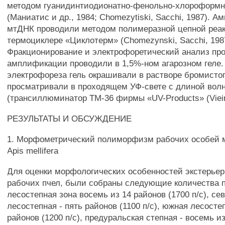
методом гуанидинтиодионатно-фенольно-хлороформн
(Маниатис и др., 1984; Chomezytiski, Sacchi, 1987).
мтДНК проводили методом полимеразной цепной реак
термоциклере «Циклотерм» (Chomezynski, Sacchi, 198
Фракционирование и электрофоретический анализ пр
амплификации проводили в 1,5%-ном агарозном геле.
электрофореза гель окрашивали в растворе бромистог
просматривали в проходящем УФ-свете с длиной вол
(трансиллюминатор ТМ-36 фирмы «UV-Products» (Vieira
РЕЗУЛЬТАТЫ И ОБСУЖДЕНИЕ
1. Морфометрический полиморфизм рабочих особей 
Apis mellifera
Для оценки морфологических особенностей экстерьер
рабочих пчел, были собраны следующие количества п
лесостепная зона восемь из 14 районов (1700 п/с), се
лесостепная - пять районов (1100 п/с), южная лесосте
районов (1200 п/с), предуральская степная - восемь и