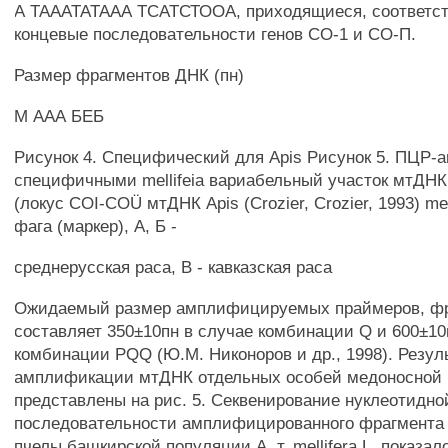
А ТАААТАТААА ТСАТСТООА, приходящиеся, соответств
концевые последовательности генов СО-1 и СО-П.
Размер фрагментов ДНК (пн)
M ААА БЕБ
Рисунок 4. Специфический для Apis Рисунок 5. ПЦР-а
специфичными mellifeia вариабельный участок мтДН
(локус COI-COÜ мтДНК Apis (Crozier, Crozier, 1993) mel
фага (маркер), А, Б -
среднерусская раса, В - кавказская раса
Ожидаемый размер амплифицируемых праймеров, ф
составляет 350±10пн в случае комбинации Q и 600±10
комбинации PQQ (Ю.М. Никоноров и др., 1998). Резул
амплификации мтДНК отдельных особей медоносной
представлены на рис. 5. Секвенирование нуклеотидно
последовательности амплифицированного фрагмента
пчелы башкирской популяции А. т. mellifera L. показал