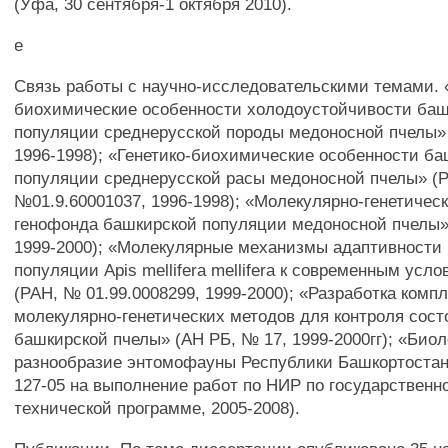
(Уфа, 30 сентября-1 октября 2010).
е
Связь работы с научно-исследовательскими темами. 
биохимические особенности холодоустойчивости ба
популяции среднерусской породы медоносной пчелы»
1996-1998); «Генетико-биохимические особенности б
популяции среднерусской расы медоносной пчелы» (
№01.9.60001037, 1996-1998); «Молекулярно-генетичес
генофонда башкирской популяции медоносной пчелы»
1999-2000); «Молекулярные механизмы адаптивности
популяции Apis mellifera mellifera к современным усл
(РАН, № 01.99.0008299, 1999-2000); «Разработка комп
молекулярно-генетических методов для контроля сос
башкирской пчелы» (АН РБ, № 17, 1999-2000гг); «Биол
разнообразие энтомофауны Республики Башкортостан
127-05 на выполнение работ по НИР по государственн
технической программе, 2005-2008).