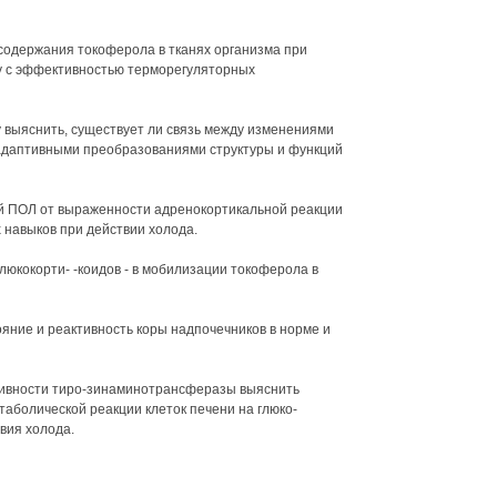
содержания токоферола в тканях организма при
у с эффективностью терморегуляторных
у выяснить, существует ли связь между изменениями
адаптивными преобразованиями структуры и функций
ий ПОЛ от выраженности адренокортикальной реакции
навыков при действии холода.
глюкокорти- -коидов - в мобилизации токоферола в
яние и реактивность коры надпочечников в норме и
ктивности тиро-зинаминотрансферазы выяснить
аболической реакции клеток печени на глюко-
вия холода.