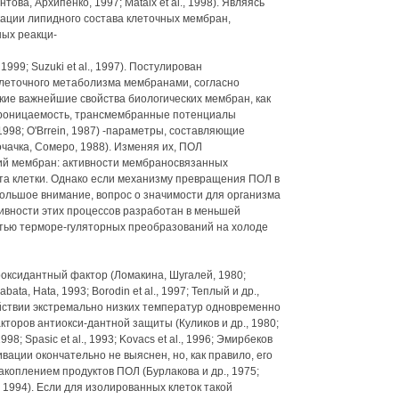
ва, Архипенко, 1997; Mataix et al., 1998). Являясь
ации липидного состава клеточных мембран,
ых реакци-
999; Suzuki et al., 1997). Постулирован
леточного метаболизма мембранами, согласно
кие важнейшие свойства биологических мембран, как
 проницаемость, трансмембранные потенциалы
1998; O'Brrein, 1987) -параметры, составляющие
чачка, Сомеро, 1988). Изменяя их, ПОЛ
ций мембран: активности мембраносвязанных
та клетки. Однако если механизму превращения ПОЛ в
большое внимание, вопрос о значимости для организма
ивности этих процессов разработан в меньшей
стью терморе-гуляторных преобразований на холоде
оксидантный фактор (Ломакина, Шугалей, 1980;
bata, Hata, 1993; Borodin et al., 1997; Теплый и др.,
ействии экстремально низких температур одновременно
торов антиокси-дантной защиты (Куликов и др., 1980;
 1998; Spasic et al., 1993; Kovacs et al., 1996; Эмирбеков
ивации окончательно не выяснен, но, как правило, его
коплением продуктов ПОЛ (Бурлакова и др., 1975;
 1994). Если для изолированных клеток такой