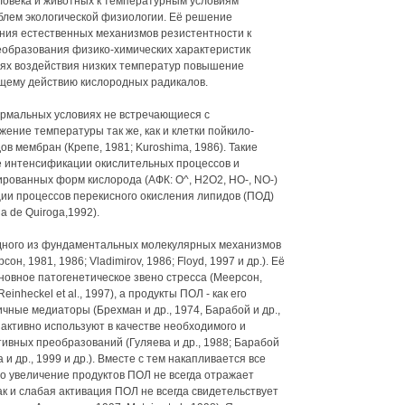
ловека и животных к температурным условиям
блем экологической физиологии. Её решение
ания естественных механизмов резистентности к
еобразования физико-химических характеристик
виях воздействия низких температур повышение
щему действию кислородных радикалов.
ормальных условиях не встречающиеся с
ение температуры так же, как и клетки пойкило-
 мембран (Крепе, 1981; Kuroshima, 1986). Такие
 интенсификации окислительных процессов и
ированных форм кислорода (АФК: О^, Н2О2, НО-, NO-)
ии процессов перекисного окисления липидов (ПОД)
ja de Quiroga,1992).
одного из фундаментальных молекулярных механизмов
н, 1981, 1986; Vladimirov, 1986; Floyd, 1997 и др.). Её
новное патогенетическое звено стресса (Меерсон,
 Reinheckel et al., 1997), а продукты ПОЛ - как его
чные медиаторы (Брехман и др., 1974, Барабой и др.,
активно используют в качестве необходимого и
ивных преобразований (Гуляева и др., 1988; Барабой
а и др., 1999 и др.). Вместе с тем накапливается все
то увеличение продуктов ПОЛ не всегда отражает
ак и слабая активация ПОЛ не всегда свидетельствует