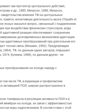
ривают как протектор центрального действия,
трова и др., 1985; Меерсон, 1986; Меерсон,
ть свидетельства влияния ТФ на центральные
 памяти, когнитивную деятельность мозга (Tripathi et
менее ясных оказался вопрос, связанный с подавлением
ии при воздействии физических стрессоров, когда
 адаптивной реакции обеспечивают сохранение
формирование долговременных механизмов адаптации.
стью адаптивных преобразований при длительном его
вует тесная связь (Мошкин, 1992). Предупреждая
, 1964), ТФ, по данным одних авторов, повышает
, 1974; Куликов, 1988), по данным других - не
ные преобразования на холоде наряду с
в том числе ТФ, в коррекции и профилактике
я активацией ПОЛ, широко распространено в
роли токоферола в регуляции активности ПОЛ и в
ий мембран на холоде, их связи с эффективностью
остью коры надпочечников. В соответствии с этой