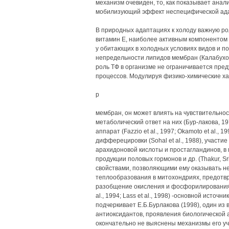
механизм очевиден, то, как показывает анал
мобилизующий эффект неспецифической ада
В природных адаптациях к холоду важную ро
витамин Е, наиболее активным компонентом 
у обитающих в холодных условиях видов и п
непредельности липидов мембран (Калабухов,
роль ТФ в организме не ограничивается пр
процессов. Модулируя физико-химические ха
р
мембран, он может влиять на чувствительнос
метаболический ответ на них (Бур-лакова, 1
аппарат (Fazzio et al., 1997; Okamoto et al., 
дифферецировки (Sohal et al., 1988), участие
арахидоновой кислоты и простагландинов, в 
продукции половых гормонов и др. (Thakur, Sri
свойствами, позволяющими ему оказывать н
теплообразования в митохондриях, предот
разобщение окисления и фосфорилирования (Д
al., 1994; Lass et al., 1998) -основной исто
подчеркивает Е.Б.Бурлакова (1998), один из
антиоксидантов, проявления биологической а
окончательно не выяснены механизмы его уча