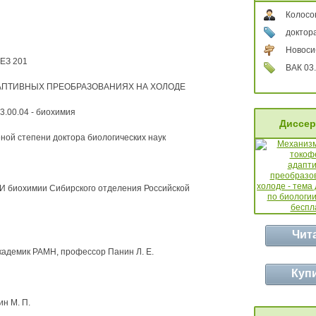
Колосо
доктора
Новоси
ЕЗ 201
ВАК 03.
АПТИВНЫХ ПРЕОБРАЗОВАНИЯХ НА ХОЛОДЕ
3.00.04 - биохимия
Диссер
ой степени доктора биологических наук
И биохимии Сибирского отделения Российской
Чит
академик РАМН, профессор Панин Л. Е.
Куп
н М. П.