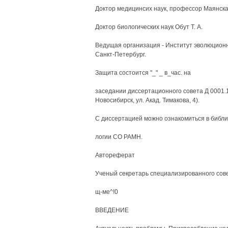
Доктор медицинсих наук, профессор Маянска
Доктор биологических наук Обут Т. А.
Ведущая организация - Институт эволюционн
Санкт-Петербург.
Защита состоится "_" _ в_час. на
заседании диссертационного совета Д 0001.1
Новосибирск, ул. Акад. Тимакова, 4).
С диссертацией можно ознакомиться в библи
логии СО РАМН.
Автореферат
Ученый секретарь специализированного сове
щ-ме^!0
ВВЕДЕНИЕ