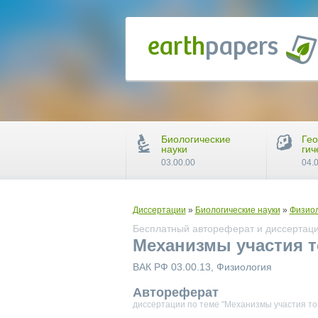
Биологические
Гео
науки
гич
03.00.00
04.
Диссертации
»
Биологические науки
»
Физио
Бесплатный автореферат и диссертаци
Механизмы участия т
ВАК РФ 03.00.13, Физиология
Автореферат
диссертации по теме "Механизмы участия т