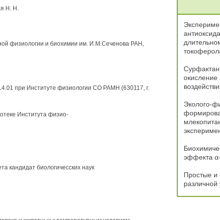
я Н. Н.
Экспериме
антиоксида
длительно
ой физиологии и биохимии им. И.М.Сеченова РАН,
токоферол
Сурфактант
окисление
воздействи
4.01 при Институте физиологии СО РАМН (630117, г.
Эколого-фи
формирова
отеке Института физио-
млекопитаю
экспериме
Биохимиче
эффекта α
та кандидат биологичесских наук
Простые и
различной 