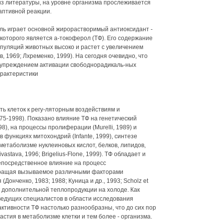
из литературы, на уровне организма прослеживается
птивной реакции.
ль играет основной жирорастворимый антиоксидант -
которого является а-токоферол (ТФ). Его содержание
опуляций животных высоко и растет с увеличением
 1969; Лхременко, 1999). На сегодня очевидно, что
едупреждением активации свободнорадикаль-ных
рактеристики
ть клеток к регу-ляторным воздействиям и
975-1998). Показано влияние ТФ на генетический
1998), на процессы пролиферации (Murelli, 1989) и
 в функциях митохондрий (Infante, 1999), синтезе
метаболизме нуклеиновых кислот, белков, липидов,
vastava, 1996; Brigelius-Flone, 1999). ТФ обладает и
епосредственное влияние на процесс
вращая вызываемое различными факторами
онченко, 1983; 1988; Куница и др., 1993; Scholz et
чник дополнительной теплопродукции на холоде. Как
 ведущих специалистов в области исследования
ктивности ТФ настолько разнообразны, что до сих пор
стия в метаболизме клетки и тем более - организма.