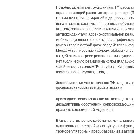
Подобно другим антиоксидантам, ТФ рассмат
ограничивающий развитие стресс-реакции (Пе
Пшенникова, 1988; Барабой и др., 1992). Ес
регуляторные системы, на процессы обучения,
al.,1996;Yehuda et al., 1996). Одним из наи
антиоксидан-тами адренокортикальной реакц
мобилизационные эффекты неспецифической
гомео-стаза в острой фазе воздействия и 
Между устойчивостью к холоду, эффективно
воздействии и стресс-реактивностью сущест
метаболическую реакцию на холод (Калабухов
устойчивость к холоду (Белогубова, Курочкина
изменяет её (Обухова, 1998).
Знание механизмов включения ТФ в адаптив
фундаментальным значением имеет и
прикладное: использование антиоксидантов, 
дезадаптивных состояний, сопровождающихс
практике современной медицины.
В связи с этим целью работы явился анализ 
адаптивных перестройках структуры и функц
терморегуляторных преобразований и активн