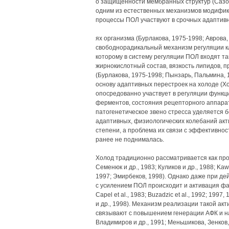
о защищенности мембранных структур (Сазонто
одним из естественных механизмов модифик
процессы ПОЛ участвуют в срочных адаптивн
ях организма (Бурлакова, 1975-1998; Аврова, 1
свободнорадикальный механизм регуляции к
которому в систему регуляции ПОЛ входят та
жирнокислотный состав, вязкость липидов,
(Бурлакова, 1975-1998; Пынзарь, Пальмина, 
основу адаптивных перестроек на холоде (Хо
опосредованно участвует в регуляции функ
ферментов, состояния рецепторного аппара
патогенетическое звено стресса уделяется 
адаптивных, физиологических колебаний акт
степени, а проблема их связи с эффективно
ранее не поднималась.
Холод традиционно рассматривается как про
Семенюк и др., 1983; Куликов и др., 1988; Kawa
1997; Эмирбеков, 1998). Однако даже при д
с усилением ПОЛ происходит и активация фак
Capel et al., 1983; Buzadzic et al., 1992; 1997,
и др., 1998). Механизм реализации такой акт
связывают с повышением генерации АФК и на
Владимиров и др., 1991; Меньшикова, Зенков,