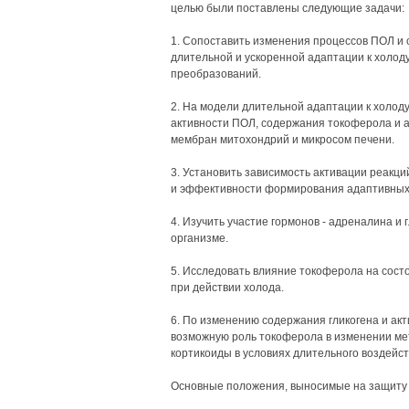
целью были поставлены следующие задачи:
1. Сопоставить изменения процессов ПОЛ и 
длительной и ускоренной адаптации к холод
преобразований.
2. На модели длительной адаптации к холод
активности ПОЛ, содержания токоферола и 
мембран митохондрий и микросом печени.
3. Установить зависимость активации реакц
и эффективности формирования адаптивных 
4. Изучить участие гормонов - адреналина и 
организме.
5. Исследовать влияние токоферола на состо
при действии холода.
6. По изменению содержания гликогена и а
возможную роль токоферола в изменении мет
кортикоиды в условиях длительного воздейст
Основные положения, выносимые на защиту