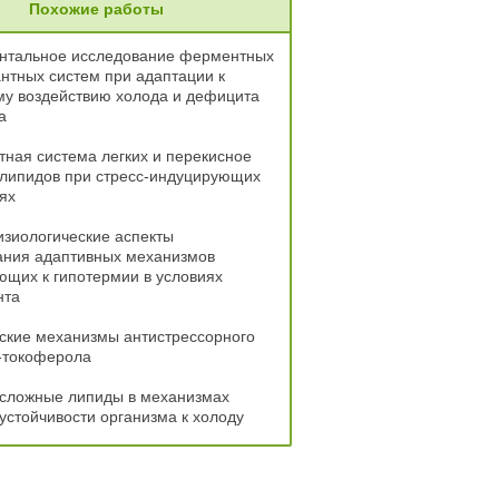
Похожие работы
нтальное исследование ферментных
нтных систем при адаптации к
му воздействию холода и дефицита
а
ная система легких и перекисное
 липидов при стресс-индуцирующих
ях
зиологические аспекты
ния адаптивных механизмов
щих к гипотермии в условиях
нта
ские механизмы антистрессорного
-токоферола
 сложные липиды в механизмах
устойчивости организма к холоду