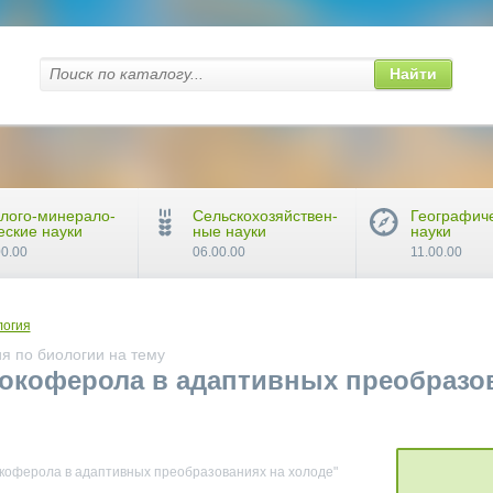
Найти
лого-минерало-
Сельскохозяйствен-
Географич
еские науки
ные науки
науки
00.00
06.00.00
11.00.00
логия
я по биологии на тему
окоферола в адаптивных преобразов
окоферола в адаптивных преобразованиях на холоде"