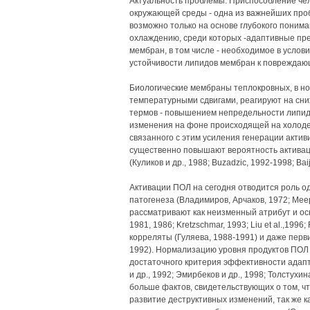
Актуальность проблемы. Приспособление че
окружающей среды - одна из важнейших про
возможно только на основе глубокого поним
охлаждению, среди которых -адаптивные пр
мембран, в том числе - необходимое в усло
устойчивости липидов мембран к повреждаю
Биологические мембраны теплокровных, в н
температурными сдвигами, реагируют на сниж
термов - повышением непредельности липидов
изменения на фоне происходящей на холоде
связанного с этим усиления генерации актив
существенно повышают вероятность активац
(Куликов и др., 1988; Buzadzic, 1992-1998; Bai
Активации ПОЛ на сегодня отводится роль 
патогенеза (Владимиров, Арчаков, 1972; Меерсо
рассматривают как неизменный атрибут и ос
1981, 1986; Kretzschmar, 1993; Liu et al.,1996;
корреляты (Гуляева, 1988-1991) и даже перви
1992). Нормализацию уровня продуктов ПОЛ 
достаточного критерия эффективности адапт
и др., 1992; Эмирбеков и др., 1998; Толстухин
больше фактов, свидетельствующих о том, ч
развитие деструктивных изменений, так же к