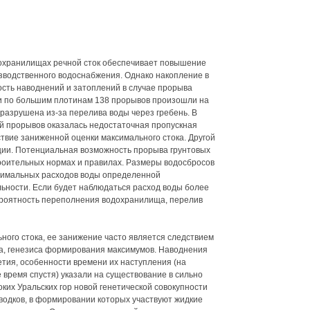
дохранилищах речной сток обеспечивает повышение
изводственного водоснабжения. Однако накопление в
сть наводнений и затоплений в случае прорыва
и по большим плотинам 138 прорывов произошли на
разрушена из-за перелива воды через гребень. В
 прорывов оказалась недостаточная пропускная
твие заниженной оценки максимального стока. Другой
ции. Потенциальная возможность прорыва грунтовых
роительных нормах и правилах. Размеры водосбросов
ксимальных расходов воды определенной
льности. Если будет наблюдаться расход воды более
ероятность переполнения водохранилища, перелив
ого стока, ее занижение часто является следствием
а, генезиса формирования максимумов. Наводнения
етия, особенности времени их наступления (на
время спустя) указали на существование в сильно
их Уральских гор новой генетической совокупности
водков, в формировании которых участвуют жидкие