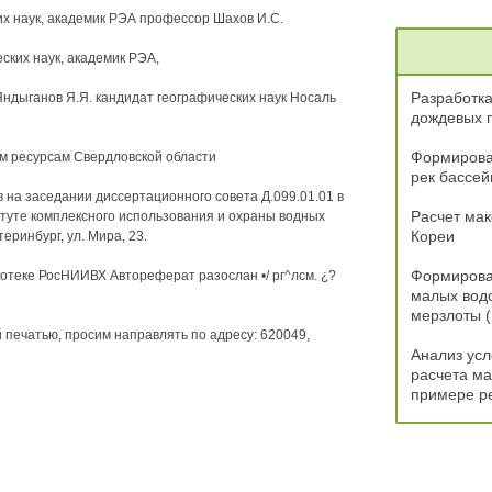
их наук, академик РЭА профессор Шахов И.С.
ких наук, академик РЭА,
Разработка
ндыганов Я.Я. кандидат географических наук Носаль
дождевых п
Формирован
м ресурсам Свердловской области
рек бассей
сов на заседании диссертационного совета Д.099.01.01 в
Расчет мак
туте комплексного использования и охраны водных
Кореи
еринбург, ул. Мира, 23.
Формирован
отеке РосНИИВХ Автореферат разослан •/ рг^лсм. ¿?
малых вод
мерзлоты (
 печатью, просим направлять по адресу: 620049,
Анализ ус
расчета ма
примере ре