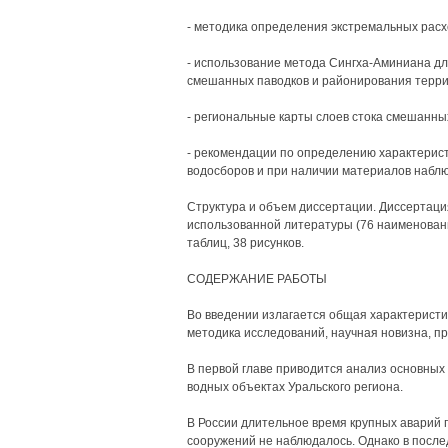
- методика определения экстремальных расх
- использование метода Сингха-Аминиана дл
смешанных паводков и районирования терри
- региональные карты слоев стока смешанны
- рекомендации по определению характерист
водосборов и при наличии материалов набл
Структура и объем диссертации. Диссертация 
использованной литературы (76 наименовани
таблиц, 38 рисунков.
СОДЕРЖАНИЕ РАБОТЫ
Во введении излагается общая характеристик
методика исследований, научная новизна, пр
В первой главе приводится анализ основных
водных объектах Уральского региона.
В России длительное время крупных аварий 
сооружений не наблюдалось. Однако в посл