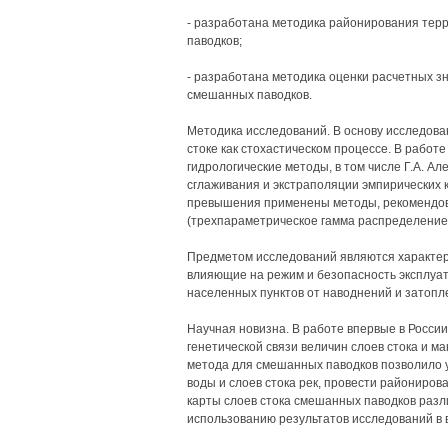
- разработана методика районирования те
паводков;
- разработана методика оценки расчетных з
смешанных паводков.
Методика исследований. В основу исследов
стоке как стохастическом процессе. В работ
гидрологические методы, в том числе Г.А. Ал
сглаживания и экстраполяции эмпирических
превышения применены методы, рекомендов
(трехпараметрическое гамма распределение
Предметом исследований являются характер
влияющие на режим и безопасность эксплуа
населенных пунктов от наводнений и затопл
Научная новизна. В работе впервые в Росс
генетической связи величин слоев стока и м
метода для смешанных паводков позволило 
воды и слоев стока рек, провести райониров
карты слоев стока смешанных паводков разл
использованию результатов исследований в 