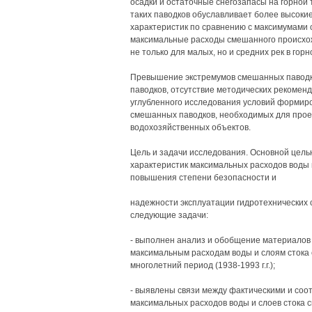
осадки и остаточные снегозапасы на горной
таких паводков обуславливает более высоки
характеристик по сравнению с максимумами с
максимальные расходы смешанного происхо
не только для малых, но и средних рек в горн
Превышение экстремумов смешанных паводко
паводков, отсутствие методических рекомен
углубленного исследования условий формиро
смешанных паводков, необходимых для прое
водохозяйственных объектов.
Цель и задачи исследования. Основной цел
характеристик максимальных расходов воды 
повышения степени безопасности и
надежности эксплуатации гидротехнических
следующие задачи:
- выполнен анализ и обобщение материалов
максимальным расходам воды и слоям стока 
многолетний период (1938-1993 г.г.);
- выявлены связи между фактическими и со
максимальных расходов воды и слоев стока 