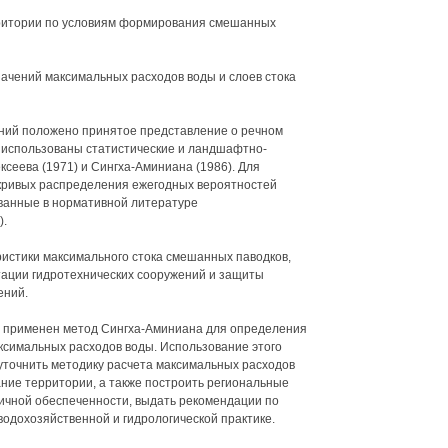
рритории по условиям формирования смешанных
начений максимальных расходов воды и слоев стока
аний положено принятое представление о речном
е использованы статистические и ландшафтно-
ексеева (1971) и Сингха-Аминиана (1986). Для
 кривых распределения ежегодных вероятностей
анные в нормативной литературе
).
истики максимального стока смешанных паводков,
тации гидротехнических сооружений и защиты
ений.
ии применен метод Сингха-Аминиана для определения
аксимальных расходов воды. Использование этого
уточнить методику расчета максимальных расходов
ание территории, а также построить региональные
ичной обеспеченности, выдать рекомендации по
водохозяйственной и гидрологической практике.