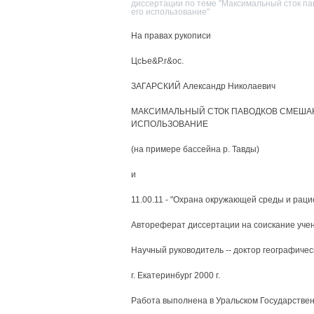
диссертации по теме "Максимальный сток п
его использование"
На правах рукописи
ЦсЬе&Р.г&ос.
ЗАГАРСКИЙ Александр Николаевич
МАКСИМАЛЬНЫЙ СТОК ПАВОДКОВ СМЕША
ИСПОЛЬЗОВАНИЕ
(на примере бассейна р. Тавды)
и
11.00.11 - "Охрана окружающей среды и рац
Автореферат диссертации на соискание учен
Научный руководитель -- доктор географичес
г. Екатеринбург 2000 г.
Работа выполнена в Уральском Государстве