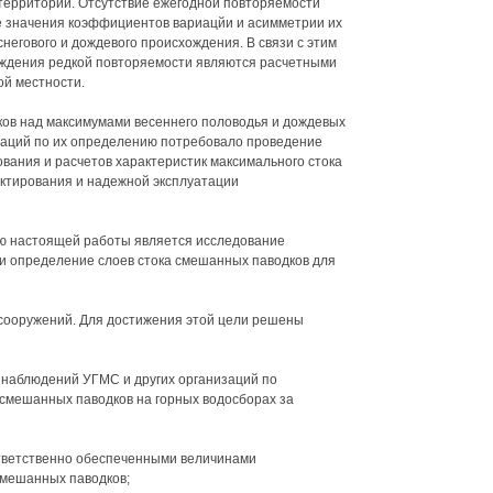
 территории. Отсутствие ежегодной повторяемости
е значения коэффициентов вариацйи и асимметрии их
негового и дождевого происхождения. В связи с этим
ждения редкой повторяемости являются расчетными
ой местности.
в над максимумами весеннего половодья и дождевых
даций по их определению потребовало проведение
вания и расчетов характеристик максимального стока
ктирования и надежной эксплуатации
ью настоящей работы является исследование
и определение слоев стока смешанных паводков для
 сооружений. Для достижения этой цели решены
 наблюдений УГМС и других организаций по
смешанных паводков на горных водосборах за
ответственно обеспеченными величинами
смешанных паводков;