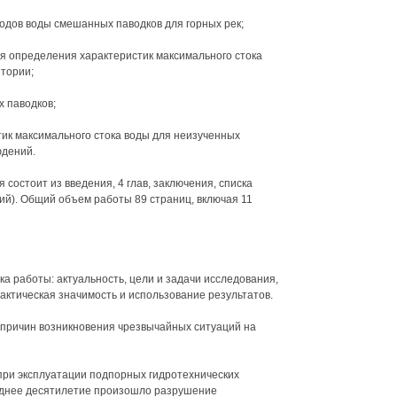
одов воды смешанных паводков для горных рек;
я определения характеристик максимального стока
тории;
х паводков;
ик максимального стока воды для неизученных
юдений.
состоит из введения, 4 глав, заключения, списка
й). Общий объем работы 89 страниц, включая 11
а работы: актуальность, цели и задачи исследования,
актическая значимость и использование результатов.
 причин возникновения чрезвычайных ситуаций на
при эксплуатации подпорных гидротехнических
еднее десятилетие произошло разрушение