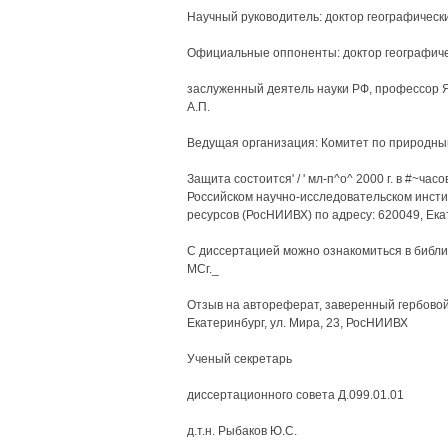
Научный руководитель: доктор географическ
Официальные оппоненты: доктор географичес
заслуженный деятель науки РФ, профессор Я
А.П.
Ведущая организация: Комитет по природны
Защита состоится' / ' мл-п^о^ 2000 г. в #~ча
Российском научно-исследовательском инсти
ресурсов (РосНИИВХ) по адресу: 620049, Екат
С диссертацией можно ознакомиться в библи
МСг._
Отзыв на автореферат, заверенный гербовой
Екатеринбург, ул. Мира, 23, РосНИИВХ
Ученый секретарь
диссертационного совета Д.099.01.01
д.т.н. Рыбаков Ю.С.