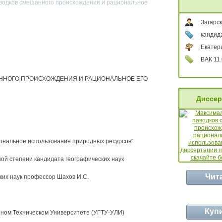
аводков смешанного происхождения и рациональное
Загарс
кандид
Екатери
ВАК 11.
ННОГО ПРОИСХОЖДЕНИЯ И РАЦИОНАЛЬНОЕ ЕГО
Диссер
иональное использование природных ресурсов"
ой степени кандидата географических наук
Чит
ких наук профессор Шахов И.С.
Куп
нном Техническом Университете (УГТУ-УЛИ)