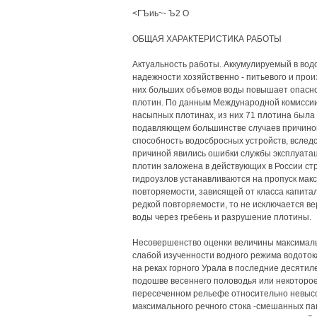
<ГЪиь~- Ъ2 О
ОБЩАЯ ХАРАКТЕРИСТИКА РАБОТЫ
Актуальность работы. Аккумулируемый в во
надежности хозяйственно - питьевого и про
них больших объемов воды повышает опасно
плотин. По данным Международной комисси
насыпных плотинах, из них 71 плотина была 
подавляющем большинстве случаев причиной
способность водосбросных устройств, вследс
причиной явились ошибки службы эксплуата
плотин заложена в действующих в России ст
гидроузлов устанавливаются на пропуск ма
повторяемости, зависящей от класса капита
редкой повторяемости, то не исключается в
воды через гребень и разрушение плотины.
Несовершенство оценки величины максимальн
слабой изученности водного режима водоток
на реках горного Урала в последние десятил
подошве весеннего половодья или некоторое 
пересеченном рельефе относительно невысок
максимального речного стока -смешанных па