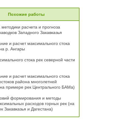
Похожие работы
 методики расчета и прогноза
аводков Западного Закавказья
ие и расчет максимального стока
на р. Ангары
симального стока рек северной части
ие и расчет максимального стока
остоков района многолетней
на примере рек Центрального БАМа)
ловий формирования и методы
ксимальных расходов горных рек (на
к Закавказья и Дагестана)