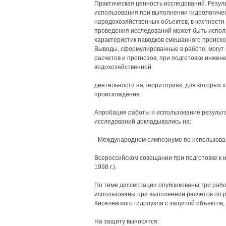
Практическая ценность исследований. Резул
использования при выполнении гидрологичес
народохозяйственных объектов, в частности
проведения исследований может быть испол
характеристик паводков смешанного происхо
Выводы, сформулированные в работе, могут 
расчетов и прогнозов, при подготовке инжен
водохозяйственной
деятельности на территориях, для которых
происхождения.
Апробация работы и использование результ
исследований докладывались на:
- Международном симпозиуме по использовани
Всероссийском совещании при подготовке к и
1998 г.).
По теме диссертации опубликованы три раб
использованы при выполнении расчетов по р
Киселевского гидроузла с защитой объектов,
На защиту выносятся: