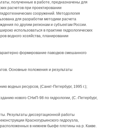
ьтаты, полученные в работе, предназначены для
ких расчетов при проектировании
 гидротехнических сооружений. Методология
ьзована для разработки методики расчета
ждения по другим регионам и субъектам России.
широко использоваться в практике гидрологических
еров водного хозяйства, планировании
 характерно формирование паводков смешанного
атов. Основные положения и результаты
ю водных ресурсов, (Санкт-Петербург, 1995 г.);
зданию нового СНиП-98 по гидрологии, (С.-Петербург,
оты. Результаты диссертационной работы
еконструкции Красногурьинского гидроузла,
 расположенных в нижнем бьефе плотины на р. Какве.