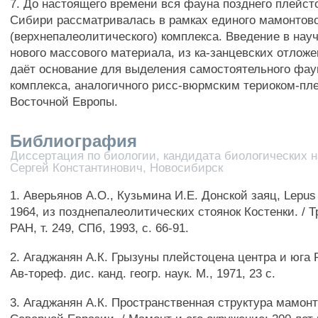
7. До настоящего времени вся фауна позднего плейс
Сибири рассматривалась в рамках единого мамонтов
(верхнепалеолитического) комплекса. Введение в нау
нового массового материала, из ка-занцевских отлож
даёт основание для выделения самостоятельного фау
комплекса, аналогичного рисс-вюрмским териоком-пл
Восточной Европы.
Библиография
Диссертация по биологии, кандидата биологических н
Сергей Константинович, Новосибирск
1. Аверьянов А.О., Кузьмина И.Е. Донской заяц, Lepus 
1964, из позднепалеолитических стоянок Костенки. / Т
РАН, т. 249, СПб, 1993, с. 66-91.
2. Агаджанян А.К. Грызуны плейстоцена центра и юга 
Ав-тореф. дис. канд. геогр. наук. М., 1971, 23 с.
3. Агаджанян А.К. Пространственная структура мамо