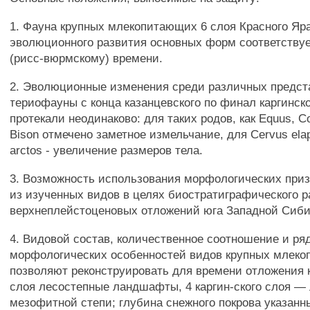
1. Фауна крупных млекопитающих 6 слоя Красного Яр
эволюционного развития основных форм соответствуе
(рисс-вюрмскому) времени.
2. Эволюционные изменения среди различных предст
териофауны с конца казанцевского по финал каргинск
протекали неодинаково: для таких родов, как Equus, Co
Bison отмечено заметное измельчание, для Cervus ela
arctos - увеличение размеров тела.
3. Возможность использования морфологических приз
из изученных видов в целях биостратиграфического 
верхнеплейстоценовых отложений юга Западной Сиби
4. Видовой состав, количественное соотношение и ря
морфологических особенностей видов крупных млек
позволяют реконструировать для времени отложения к
слоя лесостепные ландшафты, 4 каргин-ского слоя 
мезофитной степи; глубина снежного покрова указанн