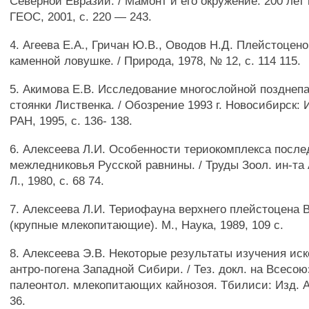
Северной Евразии. / Мамонт и его окружение: 200 лет 
ГЕОС, 2001, с. 220 — 243.
4. Агеева Е.А., Гричан Ю.В., Оводов Н.Д. Плейстоцено
каменной ловушке. / Природа, 1978, № 12, с. 114 115.
5. Акимова Е.В. Исследование многослойной позднеп
стоянки Лиственка. / Обозрение 1993 г. Новосибирск:
РАН, 1995, с. 136- 138.
6. Алексеева Л.И. Особенности териокомплекса после
межледниковья Русской равнины. / Труды Зоол. ин-та 
Л., 1980, с. 68 74.
7. Алексеева Л.И. Териофауна верхнего плейстоцена 
(крупные млекопитающие). М., Наука, 1989, 109 с.
8. Алексеева Э.В. Некоторые результаты изучения и
антро-погена Западной Сибири. / Тез. докл. на Всесою
палеонтол. млекопитающих кайнозоя. Тбилиси: Изд. А
36.