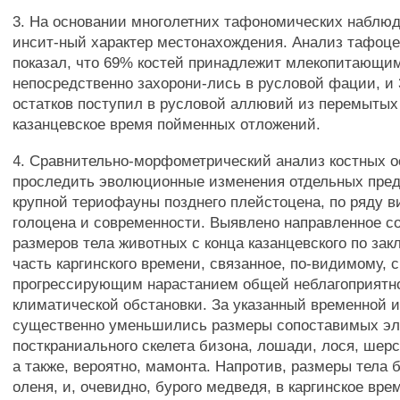
3. На основании многолетних тафономических наблюд
инсит-ный характер местонахождения. Анализ тафоце
показал, что 69% костей принадлежит млекопитающим
непосредственно захорони-лись в русловой фации, и
остатков поступил в русловой аллювий из перемытых
казанцевское время пойменных отложений.
4. Сравнительно-морфометрический анализ костных о
проследить эволюционные изменения отдельных пре
крупной териофауны позднего плейстоцена, по ряду ви
голоцена и современности. Выявлено направленное с
размеров тела животных с конца казанцевского по за
часть каргинского времени, связанное, по-видимому, с
прогрессирующим нарастанием общей неблагоприятн
климатической обстановки. За указанный временной 
существенно уменьшились размеры сопоставимых эл
посткраниального скелета бизона, лошади, лося, шерс
а также, вероятно, мамонта. Напротив, размеры тела 
оленя, и, очевидно, бурого медведя, в каргинское вре