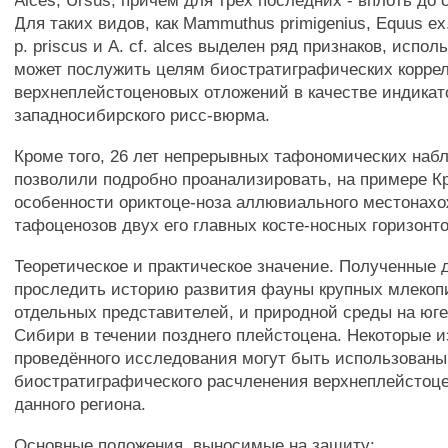
Alces, Ursus, причём для трёх последних - вплоть до
Для таких видов, как Mammuthus primigenius, Equus ex. g
p. priscus и A. cf. alces выделен ряд признаков, испо
может послужить целям биостратиграфических корре
верхнеплейстоценовых отложений в качестве индикат
западносибирского рисс-вюрма.
Кроме того, 26 лет непрерывных тафономических на
позволили подробно проанализировать, на примере Кр
особенности ориктоце-ноза аллювиального местонахо
тафоценозов двух его главных косте-носных горизонто
Теоретическое и практическое значение. Полученные
проследить историю развития фауны крупных млекоп
отдельных представителей, и природной среды на юг
Сибири в течении позднего плейстоцена. Некоторые и
проведённого исследования могут быть использованы
биостратиграфического расчленения верхнеплейстоц
данного региона.
Основные положения, выносимые на защиту: