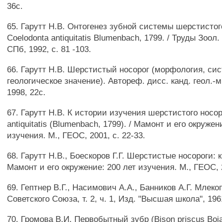
36с.
65. Гарутт Н.В. Онтогенез зубной системы шерстистог
Coelodonta antiquitatis Blumenbach, 1799. / Труды Зоол. 
СПб, 1992, с. 81 -103.
66. Гарутт Н.В. Шерстистый носорог (морфология, сис
геологическое значение). Автореф. дисс. канд. геол.-м
1998, 22с.
67. Гарутт Н.В. К истории изучения шерстистого носор
antiquitatis (Blumenbach, 1799). / Мамонт и его окружен
изучения. М., ГЕОС, 2001, с. 22-33.
68. Гарутт Н.В., Боескоров Г.Г. Шерстистые носороги: к
Мамонт и его окружение: 200 лет изучения. М., ГЕОС, 2
69. Гептнер В.Г., Насимович А.А., Банников А.Г. Мле
Советского Союза, т. 2, ч. 1, Изд. "Высшая школа", 196
70. Громова В.И. Первобытный зубр (Bison priscus Boja