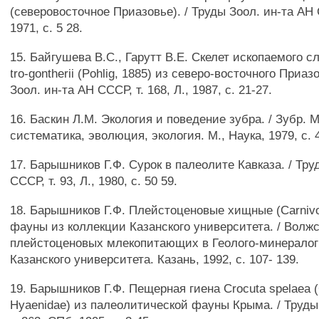
(северовосточное Приазовье). / Труды Зоол. ин-та АН С
1971, с. 5 28.
15. Байгушева B.C., Гарутт В.Е. Скелет ископаемого с
tro-gontherii (Pohlig, 1885) из северо-восточного Приаз
Зоол. ин-та АН СССР, т. 168, Л., 1987, с. 21-27.
16. Баскин Л.М. Экология и поведение зубра. / Зубр. 
систематика, эволюция, экология. М., Наука, 1979, с. 
17. Барышников Г.Ф. Сурок в палеолите Кавказа. / Тру
СССР, т. 93, Л., 1980, с. 50 59.
18. Барышников Г.Ф. Плейстоценовые хищные (Carniv
фауны из коллекции Казанского университета. / Волж
плейстоценовых млекопитающих в Геолого-минералог
Казанского университета. Казань, 1992, с. 107- 139.
19. Барышников Г.Ф. Пещерная гиена Crocuta spelaea (
Hyaenidae) из палеолитической фауны Крыма. / Труды