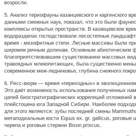
возросли.
5. Анализ териофауны казанцевского и каргинского вр
данными смежных наук, показал, что это были фауни
комплексы открытых пространств. В казанцевское вре
водоразделах господствовали лесостепные ландшафты
время - мезофитные степи. Лесные массивы были пр
широким речным долинам. Основным абиотическим ф
благоприятствовавшим существованию массовых вид
травоядных млекопитающих, была существенно мень
современное меж-ледниковье, глубина снежного покров
6. Рисс-вюрм — время «переходных» в эволюционно
Это даёт возможность использования полученных на
целей биостратиграфических корреляций отложений в
плейстоцена юга Западной Сибири. Наиболее подхо
для этого являются: зубы последней смены Mammuthus
метаподиальные кости Equus ex. gr. gallicus, роговые 
черепа и роговые стержни Bison priscus.