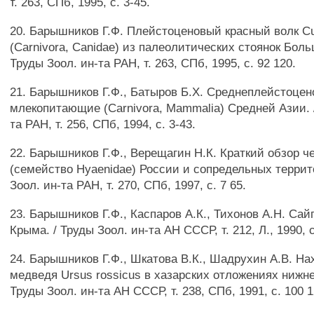
т. 263, СПб, 1995, с. 3-45.
20. Барышников Г.Ф. Плейстоценовый красный волк Cu
(Carnivora, Canidae) из палеолитических стоянок Боль
Труды Зоол. ин-та РАН, т. 263, СПб, 1995, с. 92 120.
21. Барышников Г.Ф., Батыров Б.Х. Среднеплейстоце
млекопитающие (Carnivora, Mammalia) Средней Азии. /
та РАН, т. 256, СПб, 1994, с. 3-43.
22. Барышников Г.Ф., Верещагин Н.К. Краткий обзор ч
(семейство Hyaenidae) России и сопредельных террит
Зоол. ин-та РАН, т. 270, СПб, 1997, с. 7 65.
23. Барышников Г.Ф., Каспаров А.К., Тихонов А.Н. Сай
Крыма. / Труды Зоол. ин-та АН СССР, т. 212, Л., 1990, с
24. Барышников Г.Ф., Шкатова В.К., Шадрухин А.В. На
медведя Ursus rossicus в хазарских отложениях нижне
Труды Зоол. ин-та АН СССР, т. 238, СПб, 1991, с. 100 1