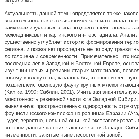
актуализма.
Актуальность данной темы определяется также накоп
значительного палеотериологического материала, ос
наименее изученных этапа позднего плейстоцена - ка
межледниковья и каргинского ин-терстадиала. Анализ
существенно углубляет историю формирования тери
региона, и позволяет проследить её по ряду транзитн
до голоцена и современности. Примечательно, что ис
последних лет в Западной и Восточной Европе, основ
изучении новых и ревизии старых материалов, позво
новому взглянуть на, казалось бы, хорошо известную
позднеплейстоценовую фауну крупных млекопитающи
(Kahlke, 1999; Саблин, 2001). Учитывая значительну
монотонность равнинной части юга Западной Сибири, 
выявленную пространственную однородность структу
фаунистического комплекса на равнинах Евразии (Ага
будет, вероятно, большой ошибкой экстраполировать
автором данные на прилегающие части Западно-Сиби
низменности, занятые ныне лесостепной зоной.