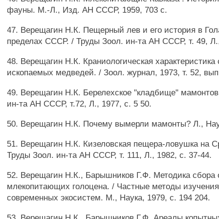
фауны. М.-Л., Изд. АН СССР, 1959, 703 с.
47. Верещагин Н.К. Пещерный лев и его история в Гол
пределах СССР. / Труды Зоол. ин-та АН СССР, т. 49, Л.,
48. Верещагин Н.К. Краниологическая характеристика
ископаемых медведей. / Зоол. журнал, 1973, т. 52, вып.
49. Верещагин Н.К. Берелехское "кладбище" мамонтов.
ин-та АН СССР, т.72, Л., 1977, с. 5 50.
50. Верещагин Н.К. Почему вымерли мамонты? Л., Наук
51. Верещагин Н.К. Кизеловская пещера-ловушка на С
Труды Зоол. ин-та АН СССР, т. 111, Л., 1982, с. 37-44.
52. Верещагин Н.К., Барышников Г.Ф. Методика сбора 
млекопитающих голоцена. / Частные методы изучения
современных экосистем. М., Наука, 1979, с. 194 204.
53. Верещагин Н.К., Барышников Г.Ф. Ареалы копытн