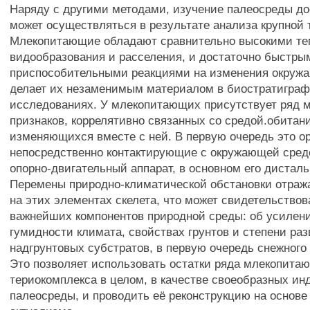
Наряду с другими методами, изучение палеосреды д
может осуществляться в результате анализа крупной
Млекопитающие обладают сравнительно высокими т
видообразования и расселения, и достаточно быстры
приспособительными реакциями на изменения окруж
делает их незаменимым материалом в биостратигра
исследованиях. У млекопитающих присутствует ряд 
признаков, коррелятивно связанных со средой.обитани
изменяющихся вместе с ней. В первую очередь это о
непосредственно контактирующие с окружающей сред
опорно-двигательный аппарат, в основном его дистал
Перемены природно-климатической обстановки отраж
на этих элементах скелета, что может свидетельство
важнейших компонентов природной среды: об усилен
гумидности климата, свойствах грунтов и степени ра
надгрунтовых субстратов, в первую очередь снежного п
Это позволяет использовать остатки ряда млекопитаю
териокомплекса в целом, в качестве своеобразных ин
палеосреды, и проводить её реконструкцию на основе