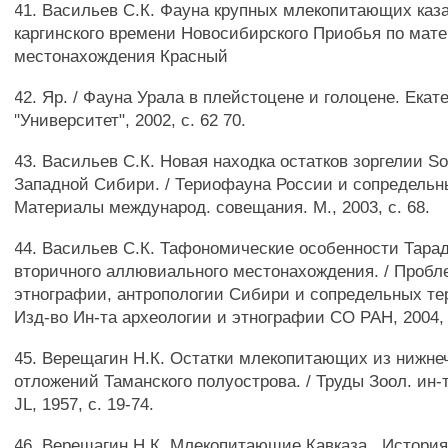
41. Васильев С.К. Фауна крупных млекопитающих каза
каргинского времени Новосибирского Приобья по мат
местонахождения Красный
42. Яр. / Фауна Урала в плейстоцене и голоцене. Екат
"Университет", 2002, с. 62 70.
43. Васильев С.К. Новая находка остатков зоргелии Soe
Западной Сибири. / Териофауна России и сопредельн
Материалы международ. совещания. М., 2003, с. 68.
44. Васильев С.К. Тафономические особенности Тара
вторичного аллювиального местонахождения. / Пробл
этнографии, антропологии Сибири и сопредельных тер
Изд-во Ин-та археологии и этнографии СО РАН, 2004, 
45. Верещагин Н.К. Остатки млекопитающих из нижне
отложений Таманского полуострова. / Труды Зоол. ин-т
JL, 1957, с. 19-74.
46. Верещагин Н.К. Млекопитающие Кавказа . Истори