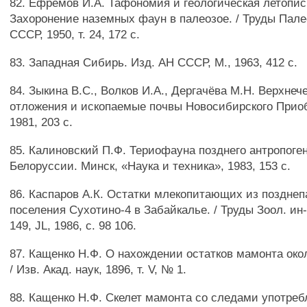
82. Ефремов И.А. Тафономия и геологическая летопись
Захоронение наземных фаун в палеозое. / Труды Пале
СССР, 1950, т. 24, 172 с.
83. Западная Сибирь. Изд. АН СССР, М., 1963, 412 с.
84. Зыкина B.C., Волков И.А., Дергачёва М.Н. Верхне
отложения и ископаемые почвы Новосибирского Приоб
1981, 203 с.
85. Калиновский П.Ф. Териофауна позднего антропоге
Белоруссии. Минск, «Наука и техника», 1983, 153 с.
86. Каспаров А.К. Остатки млекопитающих из поздне
поселения Сухотино-4 в Забайкалье. / Труды Зоол. ин-
149, JL, 1986, с. 98 106.
87. Кащенко Н.Ф. О нахождении остатков мамонта око
/ Изв. Акад. наук, 1896, т. V, № 1.
88. Кащенко Н.Ф. Скелет мамонта со следами употреб