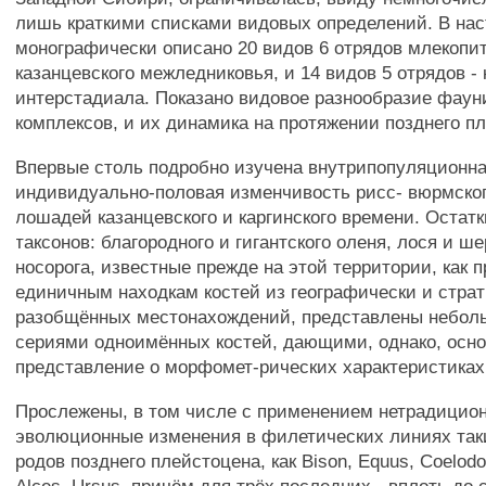
лишь краткими списками видовых определений. В на
монографически описано 20 видов 6 отрядов млекоп
казанцевского межледниковья, и 14 видов 5 отрядов - 
интерстадиала. Показано видовое разнообразие фаун
комплексов, и их динамика на протяжении позднего п
Впервые столь подробно изучена внутрипопуляционна
индивидуально-половая изменчивость рисс- вюрмског
лошадей казанцевского и каргинского времени. Остатк
таксонов: благородного и гигантского оленя, лося и ш
носорога, известные прежде на этой территории, как п
единичным находкам костей из географически и стра
разобщённых местонахождений, представлены неболь
сериями одноимённых костей, дающими, однако, осн
представление о морфомет-рических характеристиках
Прослежены, в том числе с применением нетрадицио
эволюционные изменения в филетических линиях та
родов позднего плейстоцена, как Bison, Equus, Coelodo