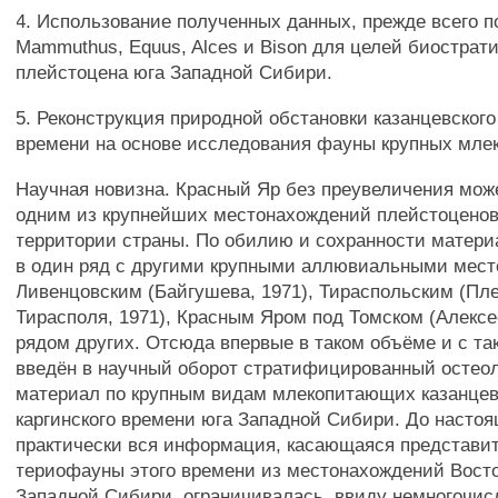
4. Использование полученных данных, прежде всего п
Mammuthus, Equus, Alces и Bison для целей биострат
плейстоцена юга Западной Сибири.
5. Реконструкция природной обстановки казанцевского
времени на основе исследования фауны крупных мле
Научная новизна. Красный Яр без преувеличения мож
одним из крупнейших местонахождений плейстоцено
территории страны. По обилию и сохранности матери
в один ряд с другими крупными аллювиальными мест
Ливенцовским (Байгушева, 1971), Тираспольским (Пл
Тирасполя, 1971), Красным Яром под Томском (Алексее
рядом других. Отсюда впервые в таком объёме и с та
введён в научный оборот стратифицированный остео
материал по крупным видам млекопитающих казанцев
каргинского времени юга Западной Сибири. До насто
практически вся информация, касающаяся представи
териофауны этого времени из местонахождений Вост
Западной Сибири, ограничивалась, ввиду немногочис