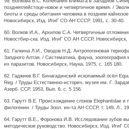
59. Волкова B.C. Колебания климата в Западной Сиби
позднеплейстоце-новое и четвертичное время. / Эвол
биоты и среды обитания человека в позднем кайнозо
Новосибирск, Изд. ИгиГ СО АН СССР, 1991, с. 30-40.
60. Волков И.А., Архипов С.А. Четвертичные отложени
Новостбир-ска. Изд. ИгиГ СО АН СССР, Новосибирск, 1
61. Галкина Л.И., Оводов Н.Д. Антропогеновая терио
Запдного Алтая. / Систематика, фауна, зоогеография
их паразитов. Новосибирск, Наука, 1975, с. 165 180.
62. Гаджиев В.Г. Бинагадинский ископаемый осёл Equus
Reg. / Труды Естественно-историч. музея им. Г. Зарда
Азерб. ССР, 1953, Вып. 6, с. 5 156.
63. Гарутт В.Е. Происхождение слонов Elephantidae и 
филогении. / Труды Зоол. ин-та АН СССР, т. 149, Л., 198
64. Гарутт В.Е., Форонова И.В. Исследование зубов 
методическое руководство. Новосибирск, Изд. ИгиГ С