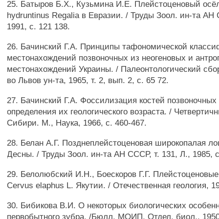
25. Батыров Б.Х., Кузьмина И.Е. Плейстоценовый осё
hydruntinus Regalia в Евразии. / Труды Зоол. ин-та АН 
1991, с. 121 138.
26. Бачинский Г.А. Принципы тафономической класс
местонахождений позвоночных из неогеновых и антро
местонахождений Украины. / Палеонтологический сбор
во Львов ун-та, 1965, т. 2, вып. 2, с. 65 72.
27. Бачинский Г.А. Фоссилизация костей позвоночных
определения их геологического возраста. / Четвертич
Сибири. М., Наука, 1966, с. 460-467.
28. Белан А.Г. Позднеплейстоценовая широкопалая л
Десны. / Труды Зоол. ин-та АН СССР, т. 131, Л., 1985, с
29. Белолюбский И.Н., Боескоров Г.Г. Плейстоценовы
Cervus elaphus L. Якутии. / Отечественная геология, 19
30. Бибикова В.И. О некоторых биологических особен
первобытного зубра. /Бюлл. МОИП, Отдел, биол., 1950, т