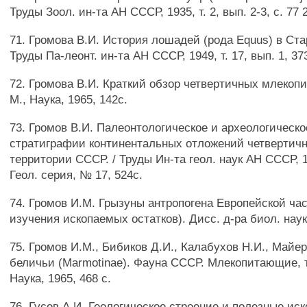
Труды Зоол. ин-та АН СССР, 1935, т. 2, вып. 2-3, с. 77 
71. Громова В.И. История лошадей (рода Equus) в Ста
Труды Па-леонт. ин-та АН СССР, 1949, т. 17, вып. 1, 373
72. Громова В.И. Краткий обзор четвертичных млеко
М., Наука, 1965, 142с.
73. Громов В.И. Палеонтологическое и археологическ
стратиграфии континентальных отложений четвертичн
территории СССР. / Труды Ин-та геол. наук АН СССР, 1
Геол. серия, № 17, 524с.
74. Громов И.М. Грызуны антропогена Европейской ча
изучения ископаемых остатков). Дисс. д-ра биол. наук,
75. Громов И.М., Бибиков Д.И., Калабухов Н.И., Майе
беличьи (Marmotinae). Фауна СССР. Млекопитающие, т. 
Наука, 1965, 468 с.
76. Гусев А.И. Геологическое строение и полезные иск