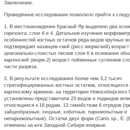
Заключение.
Проведённое исследование позволило прийти к сле
1. В местонахождении Красный Яр выделено два осно
горизонта: слои 6 и 4. Детальное изучение морфомет
особенностей костных остатков ряда видов крупных 
подтверждает казанцев-ский (рисс-вюрмский) возрас
диагонально-слоистых песков слоя 6 в основании обн
каргинский (вюрм-2) возраст пойменных суглинков сло
части разреза.
2. В результате исследования более чем 3,2 тысяч
стратифицированных костных остатков, относящихся 
каргинскому времени, на территории Новосибирского
установлены представители 23 видов и подвидов мл
относящиеся к 18 родам, 13 семействам 6 отрядов (г
зайцеобразные, хищные, хоботные, парнокопытные и
непарнокопытные). Остатки двух форм (Canis sp., Е. (E
отмечены на юге Западной Сибири впервые.