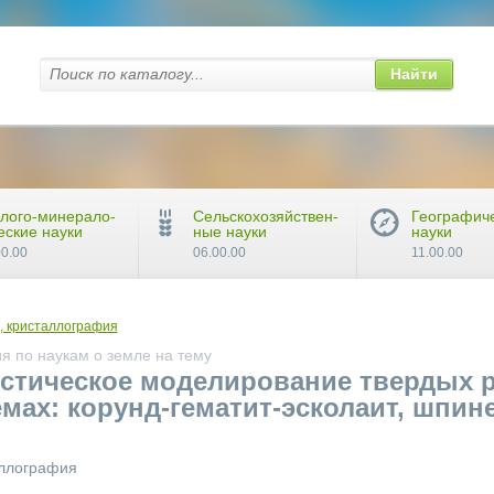
Найти
лого-минерало-
Сельскохозяйствен-
Географич
еские науки
ные науки
науки
00.00
06.00.00
11.00.00
, кристаллография
я по наукам о земле на тему
стическое моделирование твердых 
мах: корунд-гематит-эсколаит, шпин
аллография