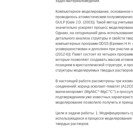
задач материаловедения.
Компьютерное моделирование, основанное на
проводилось атомистическим полуэмпириче
GULP [Gale J.D. (2003)]. Такой метод учитыв
значительно ускоряет процесс моделировани
Однако, на сегодняшний день использование
детального анализа структуры и свойств тве
компьютерных программ ODSS [Еремин H.H. и 
усовершенствован и дополнен при участии а
(2012-6)]. Пакет состоит из четырех программ:
которые позволяют создавать массив атомо
позициям в кристаллической структуре, и п
структуры моделируемых твердых растворов
В настоящей работе рассмотрены три изом
соединений: корунд-эсколаит-гематит (А12О
магнезиохромит (MgAbC^-MgC^C^) и гроссуля
подтверждением уже известных характеристи
моделирование позволило получить и принц
Цели и задачи работы: 1. Модифицировать 
использующихся в процессе моделирования 
твердых растворов.