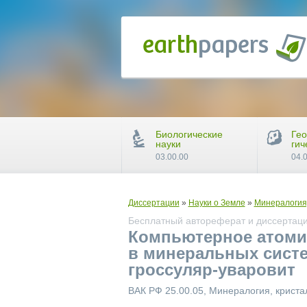
Биологические
Гео
науки
гич
03.00.00
04.
Диссертации
»
Науки о Земле
»
Минералогия
Бесплатный автореферат и диссертаци
Компьютерное атоми
в минеральных систе
гроссуляр-уваровит
ВАК РФ 25.00.05, Минералогия, крист