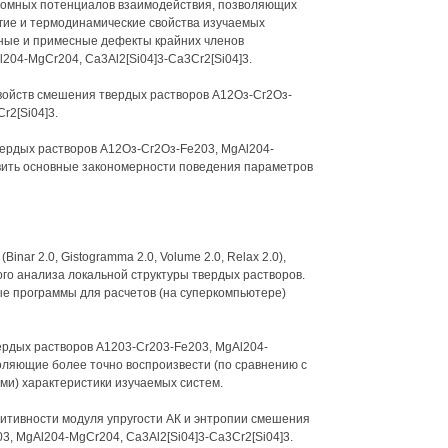
томных потенциалов взаимодействия, позволяющих
угие и термодинамические свойства изучаемых
нные и примесные дефекты крайних членов
04-MgCr204, Ca3Al2[Si04]3-Ca3Cr2[Si04]3.
войств смешения твердых растворов А12Оз-Сг2Оз-
r2[Si04]3.
вердых растворов А12Оз-Сг2Оз-Fe203, MgAl204-
явить основные закономерности поведения параметров
r 2.0, Gistogramma 2.0, Volume 2.0, Relax 2.0),
о анализа локальной структуры твердых растворов.
 программы для расчетов (на суперкомпьютере)
рдых растворов А1203-Cr203-Fe203, MgAl204-
оляющие более точно воспроизвести (по сравнению с
и) характеристики изучаемых систем.
итивности модуля упругости АК и энтропии смешения
, MgAl204-MgCr204, Ca3Al2[Si04]3-Ca3Cr2[Si04]3.