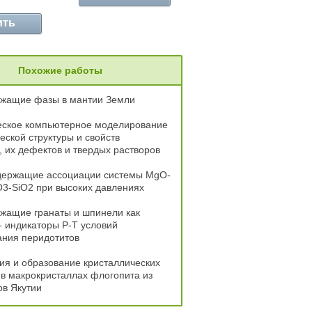
ить
Похожие работы
жащие фазы в мантии Земли
еское компьютерное моделирование
еской структуры и свойств
 их дефектов и твердых растворов
держащие ассоциации системы MgO-
3-SiO2 при высоких давлениях
жащие гранаты и шпинели как
 индикаторы Р-Т условий
ния перидотитов
я и образование кристаллических
в макрокристаллах флогопита из
в Якутии