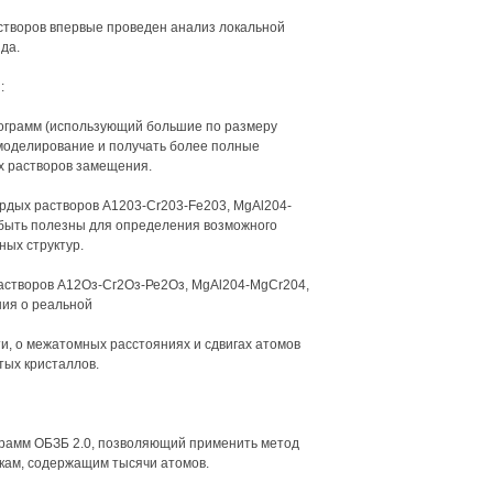
творов впервые проведен анализ локальной
да.
:
грамм (использующий большие по размеру
моделирование и получать более полные
х растворов замещения.
рдых растворов А1203-Cr203-Fe203, MgAl204-
т быть полезны для определения возможного
ных структур.
астворов А12Оз-Сг2Оз-Ре2Оз, MgAl204-MgCr204,
ния о реальной
ти, о межатомных расстояниях и сдвигах атомов
тых кристаллов.
рамм ОБЗБ 2.0, позволяющий применить метод
кам, содержащим тысячи атомов.