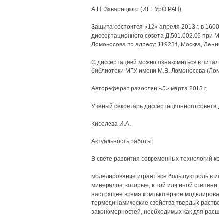
А.Н. Заварицкого (ИГГ УрО РАН)
Защита состоится «12» апреля 2013 г. в 1600
диссертационного совета Д.501.002.06 при 
Ломоносова по адресу: 119234, Москва, Ленин
С диссертацией можно ознакомиться в чита
библиотеки МГУ имени М.В. Ломоносова (Ломо
Автореферат разослан «5» марта 2013 г.
Ученый секретарь диссертационного совета 
Киселева И.А.
Актуальность работы:
В свете развития современных технологий 
моделирование играет все большую роль в ис
минералов, которые, в той или иной степени,
настоящее время компьютерное моделирован
термодинамические свойства твердых раство
закономерностей, необходимых как для расш