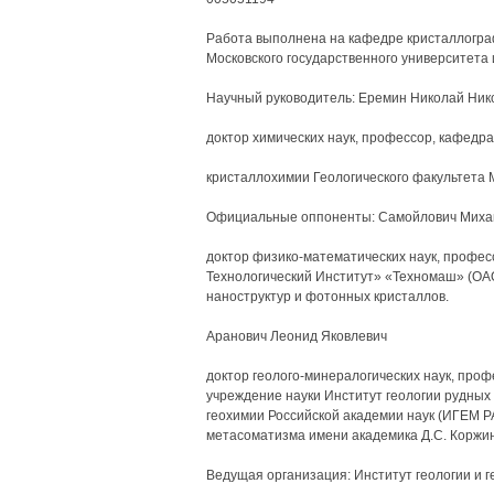
Работа выполнена на кафедре кристаллограф
Московского государственного университета 
Научный руководитель: Еремин Николай Ник
доктор химических наук, профессор, кафедр
кристаллохимии Геологического факультета 
Официальные оппоненты: Самойлович Миха
доктор физико-математических наук, профе
Технологический Институт» «Техномаш» (О
наноструктур и фотонных кристаллов.
Аранович Леонид Яковлевич
доктор геолого-минералогических наук, про
учреждение науки Институт геологии рудных
геохимии Российской академии наук (ИГЕМ 
метасоматизма имени академика Д.С. Коржин
Ведущая организация: Институт геологии и г