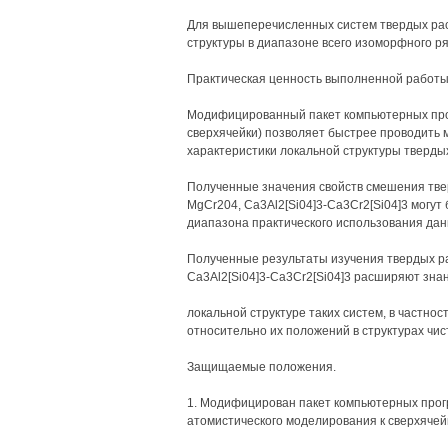
Для вышеперечисленных систем твердых рас
структуры в диапазоне всего изоморфного ря
Практическая ценность выполненной работы
Модифицированный пакет компьютерных про
сверхячейки) позволяет быстрее проводить 
характеристики локальной структуры тверды
Полученные значения свойств смешения тве
MgCr204, Ca3Al2[Si04]3-Ca3Cr2[Si04]3 могу
диапазона практического использования дан
Полученные результаты изучения твердых р
Ca3Al2[Si04]3-Ca3Cr2[Si04]3 расширяют зна
локальной структуре таких систем, в частнос
относительно их положений в структурах чис
Защищаемые положения.
1. Модифицирован пакет компьютерных прог
атомистического моделирования к сверхячей