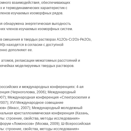
омного взаимодействия, обеспечивающих
х и термодинамических характеристик с
ленов изучаемых изоморфных рядов.
я обнаружена энергетическая выгодность
них членов изучаемых изоморфных систем.
тв смешения в твердых растворах А12Оз-Сг2Оз-Ре2Оз,
]з находятся в согласии с доступной
енно дополняют ее.
 атомов, релаксации межатомных расстояний и
хячейках моделируемых твердых растворов.
российских и международных конференциях: 4-ая
нция (Черноголовка, 2006); Международный
007); Международная конференция «Спектроскопия и
2007); XVI Международное совещание
лов» (Миасс, 2007); Международный молодежный
нальная кристаллохимическая конференция (Казань,
ы: строение, свойства, методы исследования»
форум «Ломоносов» (Москва, 2009); Ш-Всероссийская
: строение, свойства, методы исследования»