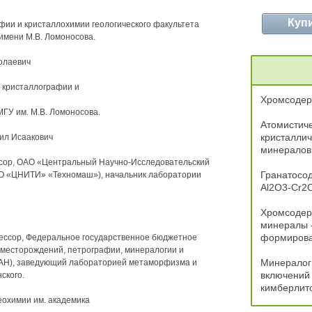
Куп
ии и кристаллохимии геологического факультета
имени М.В. Ломоносова.
олаевич
а кристаллографии и
Хромсодер
МГУ им. М.В. Ломоносова.
Атомистич
кристаллич
ил Исаакович
минералов,
ссор, ОАО «Центральный Научно-Исследовательский
Гранатосо
АО «ЦНИТИ» «Техномаш»), начальник лаборатории
Al2O3-Cr2O
Хромсодер
минералы -
формирова
фессор, Федеральное государственное бюджетное
 месторождений, петрографии, минералогии и
Минералоги
РАН), заведующий лабораторией метаморфизма и
включений 
ского.
кимберлито
еохимии им. академика