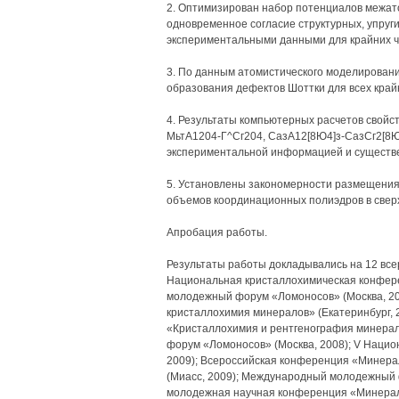
2. Оптимизирован набор потенциалов межат
одновременное согласие структурных, упруги
экспериментальными данными для крайних ч
3. По данным атомистического моделировани
образования дефектов Шоттки для всех край
4. Результаты компьютерных расчетов свойс
МьтА1204-Г^Сг204, СазА12[8Ю4]з-СазСг2[8Ю4
экспериментальной информацией и существ
5. Установлены закономерности размещения
объемов координационных полиэдров в свер
Апробация работы.
Результаты работы докладывались на 12 все
Национальная кристаллохимическая конфере
молодежный форум «Ломоносов» (Москва, 2
кристаллохимия минералов» (Екатеринбург, 
«Кристаллохимия и рентгенография минера
форум «Ломоносов» (Москва, 2008); V Нацио
2009); Всероссийская конференция «Минерал
(Миасс, 2009); Международный молодежный 
молодежная научная конференция «Минералы