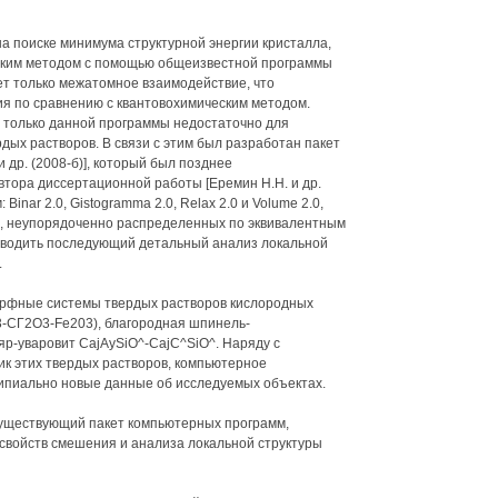
 поиске минимума структурной энергии кристалла,
ским методом с помощью общеизвестной программы
ает только межатомное взаимодействие, что
я по сравнению с квантовохимическим методом.
 только данной программы недостаточно для
рдых растворов. В связи с этим был разработан пакет
др. (2008-б)], который был позднее
втора диссертационной работы [Еремин H.H. и др.
 Binar 2.0, Gistogramma 2.0, Relax 2.0 и Volume 2.0,
в, неупорядоченно распределенных по эквивалентным
роводить последующий детальный анализ локальной
.
орфные системы твердых растворов кислородных
3-СГ2О3-Fe203), благородная шпинель-
р-уваровит CajAySiO^-CajC^SiO^. Наряду с
к этих твердых растворов, компьютерное
ипиально новые данные об исследуемых объектах.
существующий пакет компьютерных программ,
свойств смешения и анализа локальной структуры