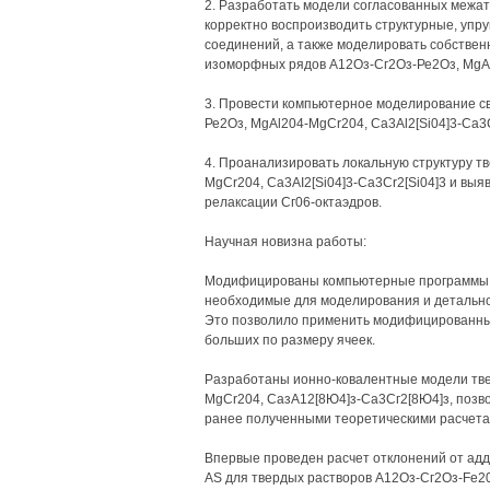
2. Разработать модели согласованных межа
корректно воспроизводить структурные, упр
соединений, а также моделировать собстве
изоморфных рядов А12Оз-Сг2Оз-Ре2Оз, MgAl2
3. Провести компьютерное моделирование с
Ре2Оз, MgAl204-MgCr204, Ca3Al2[Si04]3-Ca3C
4. Проанализировать локальную структуру т
MgCr204, Ca3AI2[Si04]3-Ca3Cr2[Si04]3 и вы
релаксации Сг06-октаэдров.
Научная новизна работы:
Модифицированы компьютерные программы (Bina
необходимые для моделирования и детальног
Это позволило применить модифицированные
больших по размеру ячеек.
Разработаны ионно-ковалентные модели тве
MgCr204, СазА12[8Ю4]з-Са3Сг2[8Ю4]з, позв
ранее полученными теоретическими расчетам
Впервые проведен расчет отклонений от адд
AS для твердых растворов А12Оз-Сг2Оз-Fe203