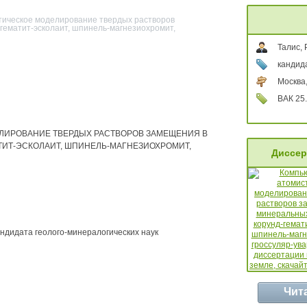
тическое моделирование твердых растворов
гематит-эсколаит, шпинель-магнезиохромит,
Талис,
кандид
Москва
ВАК 25.
ЛИРОВАНИЕ ТВЕРДЫХ РАСТВОРОВ ЗАМЕЩЕНИЯ В
ТИТ-ЭСКОЛАИТ, ШПИНЕЛЬ-МАГНЕЗИОХРОМИТ,
Диссер
андидата геолого-минералогических наук
Чит