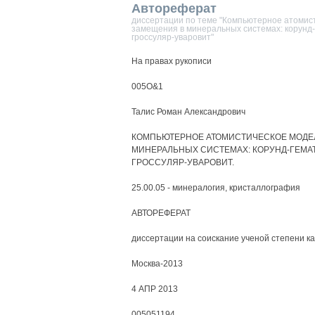
Автореферат
диссертации по теме "Компьютерное атомис
замещения в минеральных системах: корунд-
гроссуляр-уваровит"
На правах рукописи
005О&1
Талис Роман Александрович
КОМПЬЮТЕРНОЕ АТОМИСТИЧЕСКОЕ МОДЕ
МИНЕРАЛЬНЫХ СИСТЕМАХ: КОРУНД-ГЕМА
ГРОССУЛЯР-УВАРОВИТ.
25.00.05 - минералогия, кристаллография
АВТОРЕФЕРАТ
диссертации на соискание ученой степени к
Москва-2013
4 АПР 2013
005051194