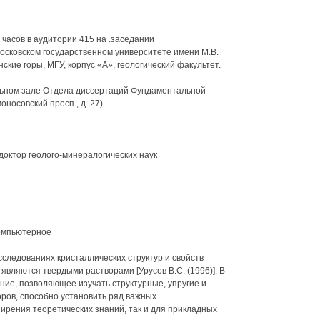
 часов в аудитории 415 на .заседании
Московском государственном университете имени М.В.
ские горы, МГУ, корпус «А», геологический факультет.
льном зале Отдела диссертаций Фундаментальной
носовский просп., д. 27).
доктор геолого-минералогических наук
компьютерное
следованиях кристаллических структур и свойств
 являются твердыми растворами [Урусов B.C. (1996)]. В
ие, позволяющее изучать структурные, упругие и
ров, способно установить ряд важных
ирения теоретических знаний, так и для прикладных