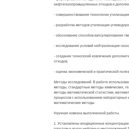
нефтегазопромышленных отходов и дополни
- совершенствование технологии утилизаци
- разработка методов утилизации углеводо
- обоснование способов капсулирпования т
- исследование условий нейтрализации газо
- создание технологий извлечения дополни
отходов;
- оценка экономической и практической пол
Методы исследований. В работе использова
методы, стандартные методы химических, те
методы математической статистики, математ
процессов с использованием лабораторных 
математические методы.
Научная новизна выполненной работы.
1 .Установлены кондиционные концентрации б
пластовых водах нефтяных месторождений 