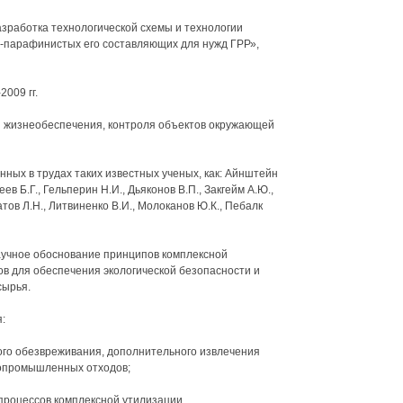
зработка технологической схемы и технологии
о-парафинистых его составляющих для нужд ГРР»,
009 гг.
ы жизнеобеспечения, контроля объектов окружающей
нных в трудах таких известных ученых, как: Айнштейн
ев Б.Г., Гельперин Н.И., Дьяконов В.П., Закгейм А.Ю.,
патов Л.Н., Литвиненко В.И., Молоканов Ю.К., Пебалк
учное обоснование принципов комплексной
 для обеспечения экологической безопасности и
сырья.
:
ого обезвреживания, дополнительного извлечения
зопромышленных отходов;
процессов комплексной утилизации