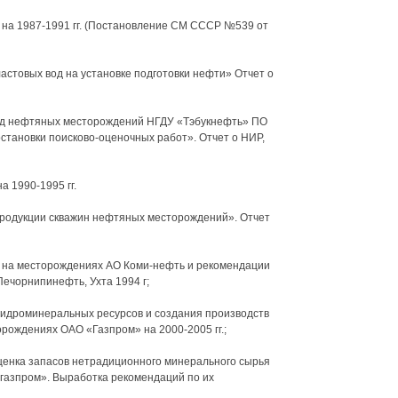
на 1987-1991 гг. (Постановление СМ СССР №539 от
астовых вод на установке подготовки нефти» Отчет о
 вод нефтяных месторождений НГДУ «Тэбукнефть» ПО
становки поисково-оценочных работ». Отчет о НИР,
 1990-1995 гг.
родукции скважин нефтяных месторождений». Отчет
ы на месторождениях АО Коми-нефть и рекомендации
ечорнипинефть, Ухта 1994 г;
гидроминеральных ресурсов и создания производств
рождениях ОАО «Газпром» на 2000-2005 гг.;
ценка запасов нетрадиционного минерального сырья
азпром». Выработка рекомендаций по их