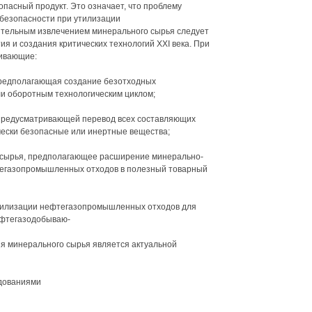
опасный продукт. Это означает, что проблему
 безопасности при утилизации
тельным извлечением минерального сырья следует
ия и создания критических технологий XXI века. При
чивающие:
 предполагающая создание безотходных
и оборотным технологическим циклом;
 предусматривающей перевод всех составляющих
ески безопасные или инертные вещества;
 сырья, предполагающее расширение минерально-
тегазопромышленных отходов в полезный товарный
 утилизации нефтегазопромышленных отходов для
ефтегазодобываю-
я минерального сырья является актуальной
дованиями