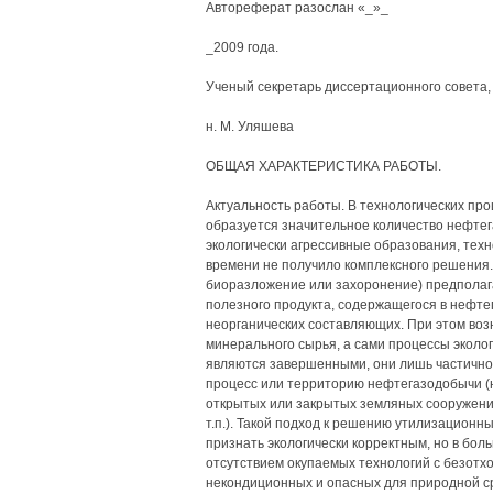
Автореферат разослан «_»_
_2009 года.
Ученый секретарь диссертационного совета,
н. М. Уляшева
ОБЩАЯ ХАРАКТЕРИСТИКА РАБОТЫ.
Актуальность работы. В технологических про
образуется значительное количество нефте
экологически агрессивные образования, тех
времени не получило комплексного решения.
биоразложение или захоронение) предполаг
полезного продукта, содержащегося в нефте
неорганических составляющих. При этом воз
минерального сырья, а сами процессы эколо
являются завершенными, они лишь частично 
процесс или территорию нефтегазодобычи (
открытых или закрытых земляных сооружения
т.п.). Такой подход к решению утилизацион
признать экологически корректным, но в бол
отсутствием окупаемых технологий с безот
некондиционных и опасных для природной с