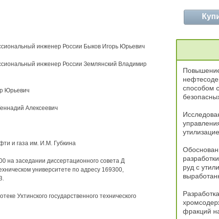
Куп
ессиональный инженер России Быков Игорь Юрьевич
ессиональный инженер России Землянский Владимир
Повышение
нефтесоде
способом с
ир Юрьевич
безопасных
Геннадий Алексеевич
Исследован
управлени
утилизацие
ти и газа им. И.М. Губкина
Обоснован
разработк
.00 на заседании диссертационного совета Д
руд с утил
ехническом университете по адресу 169300,
выработан
3.
Разработка
теке Ухтинского государственного технического
хромсодер
фракций н