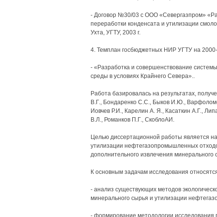
- Договор №30/03 с ООО «Севергазпром» «Ра
переработки конденсата и утилизации смол
Ухта, УГТУ, 2003 г.
4. Темплан госбюджетных НИР УГТУ на 2000-2
- «Разработка и совершенствование систем
среды в условиях Крайнего Севера»..
Работа базировалась на результатах, получе
В.Г., Бондаренко С.С., Быков И.Ю., Варфоломе
Иовчев Р.И., Карелин А. Я., Касаткин А.Г., Ли
В.Л., Романков П.Г., СкоблоАИ.
Целью диссертационной работы является на
утилизации нефтегазопромышленных отходов
дополнительного извлечения минерального 
К основным задачам исследования относятся
- анализ существующих методов экологическ
минерального сырья и утилизации нефтега
- формирование методологии исследования 