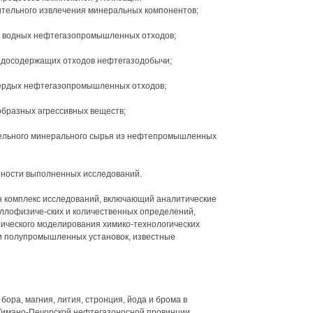
тельного извлечения минеральных компонентов;
и водных нефтегазопромышленных отходов;
родосодержащих отходов нефтегазодобычи;
вердых нефтегазопромышленных отходов;
образных агрессивных веществ;
тельного минерального сырья из нефтепромышленных
езности выполненных исследований.
н комплекс исследований, включающий аналитические
ллофизиче-ских и количественных определений,
ического моделирования химико-технологических
и полупромышленных установок, известные
ора, магния, лития, стронция, йода и брома в
Тимано-Печорской нефтегазоносной провинции