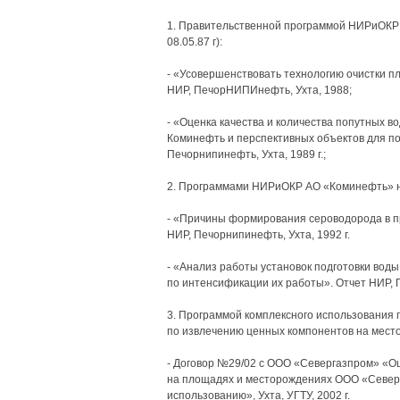
1. Правительственной программой НИРиОКР 
08.05.87 г):
- «Усовершенствовать технологию очистки пл
НИР, ПечорНИПИнефть, Ухта, 1988;
- «Оценка качества и количества попутных
Коминефть и перспективных объектов для по
Печорнипинефть, Ухта, 1989 г.;
2. Программами НИРиОКР АО «Коминефть» на
- «Причины формирования сероводорода в п
НИР, Печорнипинефть, Ухта, 1992 г.
- «Анализ работы установок подготовки вод
по интенсификации их работы». Отчет НИР, П
3. Программой комплексного использования 
по извлечению ценных компонентов на место
- Договор №29/02 с ООО «Севергазпром» «О
на площадях и месторождениях ООО «Северг
использованию», Ухта, УГТУ, 2002 г.