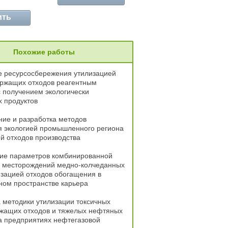
ить
Похожие работы
 ресурсосбережения утилизацией
ржащих отходов реагентным
 получением экологически
 продуктов
ие и разработка методов
я экологией промышленного региона
й отходов производства
ие параметров комбинированной
и месторождений медно-колчеданных
изацией отходов обогащения в
ном пространстве карьера
 методики утилизации токсичных
жащих отходов и тяжелых нефтяных
а предприятиях нефтегазовой