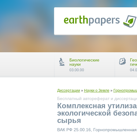
Биологические
Гео
науки
гич
03.00.00
04.
Диссертации
»
Науки о Земле
»
Горнопромыш
Бесплатный автореферат и диссертаци
Комплексная утилиз
экологической безоп
сырья
ВАК РФ 25.00.16, Горнопромышленная 