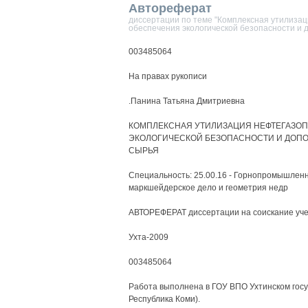
Автореферат
диссертации по теме "Комплексная утилиза
обеспечения экологической безопасности и 
003485064
На правах рукописи
.Панина Татьяна Дмитриевна
КОМПЛЕКСНАЯ УТИЛИЗАЦИЯ НЕФТЕГАЗО
ЭКОЛОГИЧЕСКОЙ БЕЗОПАСНОСТИ И ДОП
СЫРЬЯ
Специальность: 25.00.16 - Горнопромышленн
маркшейдерское дело и геометрия недр
АВТОРЕФЕРАТ диссертации на соискание учен
Ухта-2009
003485064
Работа выполнена в ГОУ ВПО Ухтинском госуд
Республика Коми).