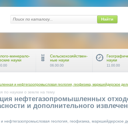
Найти
лого-минерало-
Сельскохозяйствен-
Географич
еские науки
ные науки
науки
00.00
06.00.00
11.00.00
ленная и нефтегазопромысловая геология, геофизика, маркшейдерское дело
я по наукам о земле на тему
ация нефтегазопромышленных отход
асности и дополнительного извлече
и нефтегазопромысловая геология, геофизика, маркшейдерское д