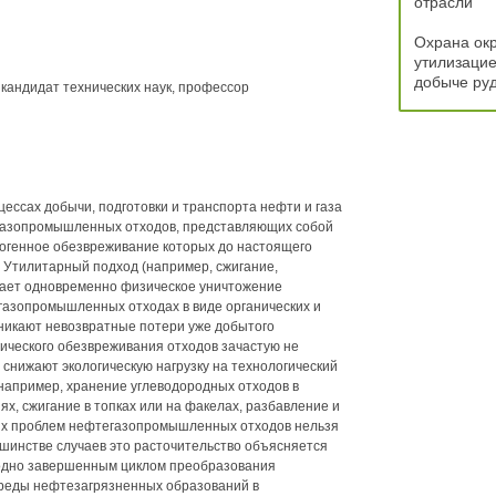
отрасли
Охрана ок
утилизацие
добыче ру
 кандидат технических наук, профессор
цессах добычи, подготовки и транспорта нефти и газа
газопромышленных отходов, представляющих собой
ногенное обезвреживание которых до настоящего
 Утилитарный подход (например, сжигание,
ает одновременно физическое уничтожение
газопромышленных отходах в виде органических и
никают невозвратные потери уже добытого
гического обезвреживания отходов зачастую не
снижают экологическую нагрузку на технологический
например, хранение углеводородных отходов в
х, сжигание в топках или на факелах, разбавление и
ных проблем нефтегазопромышленных отходов нельзя
ьшинстве случаев это расточительство объясняется
ходно завершенным циклом преобразования
реды нефтезагрязненных образований в