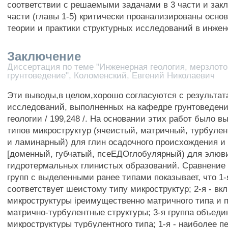
соответствии с решаемыми задачами в 3 части и зак
части (главы 1-5) критически проанализированы осно
теории и практики структурных исследований в инжен
Заключение
Диссертация по теме "Инженерная геология, мерзлот
грунтоведение", Коломенский, Евгений Николаевич
Эти выводы,в целом,хорошо согласуются с результат
исследований, выполненных на кафедре грунтоведени
геологии / 199,248 /. На основании этих работ было в
типов микроструктур (ячеистый, матричный, турбулен
и ламинарный) для глин осадочного происхождения и 
[доменный, губчатый, псеЕДОглобулярный) для элюв
гидротермальных глинистых образований. Сравнение
групп с выделенными ранее типами показывает, что 1-
соответствует шеистому типу микроструктур; 2-я - вк
микроструктуры ipeимущественно матричного типа и 
матрично-турбулентные структуры; 3-я группа объеди
микроструктуры турбулентного типа; 1-я - наиболее п