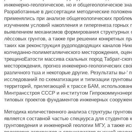
инженерно-геологическое, но и общегеологическое зна
Разработанные в диссертации методические положен
применялись при анализе общегеологических проблем
изучением условий накопления и гипергенеза горных п
выявлением механизмов формирования структурных 
лёссовых грунтов, а также при решении конкретных пр
таких как реконструкция рудоподводящих каналов Ник
колчеданно-полиметаляического месторождения, оцен
трещиноЕатости массива скальных пород Табрат-ског
месторождения, прогноз инженерно-геологических сво
различного тша и некоторые другие. Результаты вы-' 
исследований по схематизации и типизации грунтов
территорий, прилегающей к трассе БАМ, использова
Минтрансстроя СССР и институтом Гипрокоммунэнерг
типовых проектов фундаментов инженерных сооружен
Методика количественного анализа структуры грунто
является составной частью спецкурса для студентов
грунтоведения и инженерной геологии МГУ, а также и