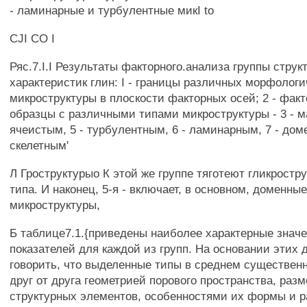
- ламинарные и турбулентные микI to
CJI CO I
Ряс.7.I.I Результаты факторного.анализа группы струк
характеристик глин: I - границы различных морфологи
микроструктуры в плоскости факторных осей; 2 - факт
образцы с различными типами микроструктуры - 3 - м
ячеистым, 5 - турбулентным, 6 - ламинарным, 7 - дом
скелетным'
Л Гроструктурыо К этой же группе тяготеют гликростр
типа. И наконец, 5-я - включает, в основном, доменны
микроструктуры,
Б таблице7.1.{приведены наиболее характерные знач
показателей для каждой из групп. На основании этих
говорить, что выделенные типы в среднем существен
друг от друга геометрией порового пространства, раз
структурных элементов, особенностями их формы и р