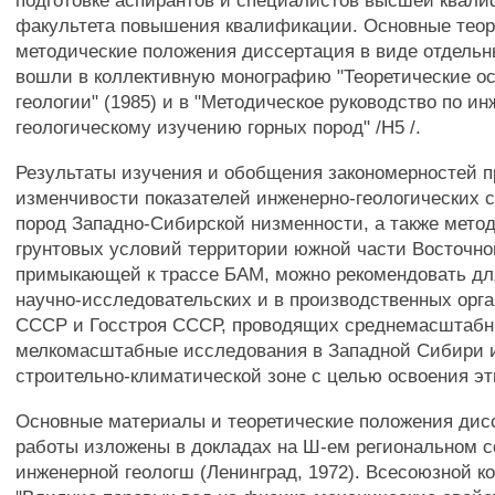
подготовке аспирантов и специалистов высшей квали
факультета повышения квалификации. Основные теор
методические положения диссертация в виде отдельн
вошли в коллективную монографию "Теоретические о
геологии" (1985) и в "Методическое руководство по ин
геологическому изучению горных пород" /Н5 /.
Результаты изучения и обобщения закономерностей п
изменчивости показателей инженерно-геологических 
пород Западно-Сибирской низменности, а также мето
грунтовых условий территории южной части Восточно
примыкающей к трассе БАМ, можно рекомендовать дл
научно-исследовательских и в производственных орг
СССР и Госстроя СССР, проводящих среднемасштабн
мелкомасштабные исследования в Западной Сибири и
строительно-климатической зоне с целью освоения эт
Основные материалы и теоретические положения дис
работы изложены в докладах на Ш-ем региональном 
инженерной геологш (Ленинград, 1972). Всесоюзной 