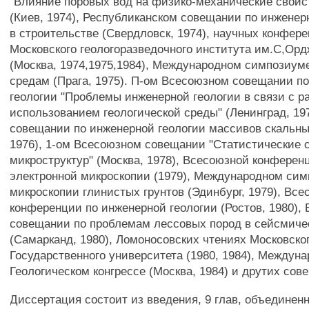
"Влияние поровых вод на физико-механические свойст
(Киев, 1974), Республиканском совещании по инжене
в строительстве (Свердловск, 1974), научных конфер
Московского геологоразведочного института им.С,Ор
(Москва, 1974,1975,1984), Международном симпозиум
средам (Прага, 1975). П-ом Всесоюзном совещании п
геологии "Проблемы инженерной геологии в связи с 
использованием геологической среды" (Ленинград, 19
совещании по инженерной геологии массивов скальны
1976), 1-ом Всесоюзном совещании "Статистические 
микроструктур" (Москва, 1978), Всесоюзной конферен
электронной микроскопии (1979), Международном сим
микроскопии глинистых грунтов (Эдинбург, 1979), Вс
конференции по инженерной геологии (Ростов, 1980),
совещании по проблемам лессовых пород в сейсмиче
(Самарканд, 1980), Ломоносовских чтениях Московско
Государственного университета (1980, 1984), Междун
Геологическом конгрессе (Москва, 1984) и друтих сов
Диссертация состоит из введения, 9 глав, объединен