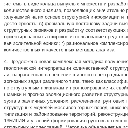
:истемы в виде кольца выпуклых множеств и разрабо
количественного анализа, позволяющих значительно 
:олучаемой на их основе структурной информации и 
досто-ерность; в) формальную постановку задачи вы
структурных ризнаков и разработку соответствующих 
ориентированных а широкое использование средств 
вычислительной ехники; г) рациональное комплексир
количественных и качестенных методов анализа.
4. Предложена новая комплексная методика получения
геологической интерпретации количественной структу
аи, направленная на решение широкого спектра диагн
эогнозных задач различного типа, таких как классифи
по структурным признакам и прогнозирование их свой
шамики и прогноз эволюционного развития структурн
эуяга в различных условиях, расчленение грунтовых т
структурных моделей массивов горных пород, инжене
типизация и районирование территорий, реконструкц
13БИГИЯ и условий формирования грунтовых толщ по
струк-рных исследований. Методика объединяет на ис