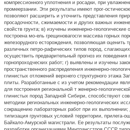
компрессионного уплотнения и росадки, при увлажнен
промеерзании. Эти результаты имеют прог-остическое
позволяют расширить и уточнить представления при
просадочности, сжимаемости и других важных инжене
свойств грунта; в) изучены инженерно-геологические 
построена мо-ель грещиновагосги массива горных пор
железорудного есторождения, позволяющая оценить т
различных петро-рафических типов пород, слагающих
осуществить предварительный прогноз их поведения
горнопроходческих работ; г) выявлены и изучены зак
пространственного распределения инженерно-геологи
глинистых отложений верхнего структурного этажа З
плиты. Разработанные с из учетом рекомендации явл
для построения региональной т женерно-геологическ
глинистых пород Западной Сибири, способствуют со
методики региональных инженерно-геологических исс
сокращению лабораторных работ при их выполнении; 
типизация грунтовых условий территории, прилега-ощ
Байкало-Амурской магистрали. Ее результаты послуж
разработки организациями Минтрансстроя СССР типо