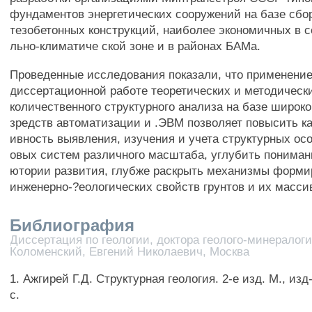
фундаментов энергетических сооружений на базе сбо
тезобетонных конструкций, наиболее экономичных в с
льно-климатиче ской зоне и в районах БАМа.
Проведенные исследования показали, что применение
диссертационной работе теоретических и методическ
количественного структурного анализа на базе широк
зредств автоматизации и .ЭВМ позволяет повысить к
ивность выявления, изучения и учета структурных ос
овых систем различного масштаба, углубить пониман
ютории развития, глубже раскрыть механизмы форми
инженерно-?еологических свойств грунтов и их масси
Библиография
Диссертация по геологии, доктора геолого-минералоги
Коломенский, Евгений Николаевич, Москва
1. Ажгирей Г.Д. Структурная геология. 2-е изд. М., изд
с.