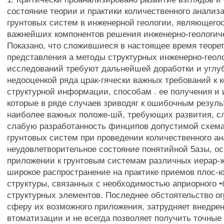
состояние теории и практики количественного анализ
грунтовых систем в инженерной геологии, являющего
важнейших компонентов решения инженерно-геологиче
Показано, что сложившиеся в настоящее время теоре
представления а методы структурных инженерно-геол
исследований требуют дальнейшей доработки и углуб
недооценкой ряда црак-гячески важных требований к 
структурной информации, способам . ее получения и 
которые в ряде случаев зриводяг к ошибочным резуль
наиболее важных положе-шй, требующих развития, с
слабую разработанность финципов допустимой схем
грунтовых систем при проведении количественного ан
неудовлетворительное состояние понятийной 5азы, ос
приложении к грунтовым системам различных иерар-ж
широкое распространение на практике приемов плос-ю
структуры, связанных с необходимостью априорного 
структурных элементов. Последнее обстоятельство ог
сферу их возможного приложения, затрудняет внедре
втоматизации и не всегда позволяет получить точные