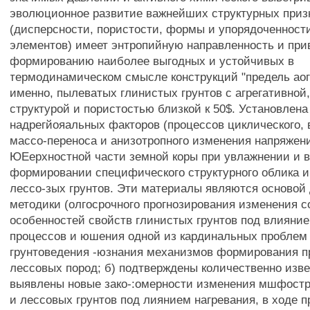
эволюционное развитие важнейших структурных призн
(дисперсности, пористости, формы и упорядоченност
элементов) имеет энтропийную направленность и при
формированию наиболее выгодных и устойчивых в
термодинамическом смысле конструкций "предель аого
именно, пылеватых глинистых грунтов с агрегативной
структурой и пористостью близкой к 50$. Установлен
надрегйояальных факторов (процессов циклического, 
массо-переноса и анизотропного изменения напряжени
ЮЕерхностной части земной коры при увлажнении и 
формировании специфического структурного облика и
лессо-зых грунтов. Эти материалы являются основой
методики (олгосрочного прогнозирования изменения с
особенностей свойств глинистых грунтов под влияни
процессов и юшения одной из кардинальных проблем
грунтоведения -юзнания механизмов формирования п
лессовых пород; б) подтверждены количественно изв
выявлены новые зако-:омерности изменения мшфост
и лессовых грунтов под лиянием нагревания, в ходе 