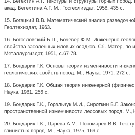
14. Бетехтин А.Г. Текстуры и структуры горных пород.
акад. Бетехтина А.Г. М., Госгеолиздат, 1958, 435 с.
15. Богацкий В.В. Математический анализ разведочной
Геолтехиздат, 1963.
16. Богословский Б.П., Бочевер Ф.М. Инженерно-геоло
свойства засоленных иловых осадков. Сб. Матер, по инж
Металлургиздат, 1951, с.67-78.
17. Бондарик Г.К. Основы теории изменчивости инжен
геологических свойств пород. М., Наука, 1971, 272 с.
18. Бондарик Г.К. Общая теория инженерной (физическ
Наука, 1981, 256 с.
19. Бондарик Г.К., Горальчук М.И., Сироткин В.Г. Зако
пространственной изменчивости лессовых пород. М.,На
20. Бондарик Г.К., Царева A.M., Пономарев В.В. Текс
глинистых пород. М., Наука, 1975, 169 с.