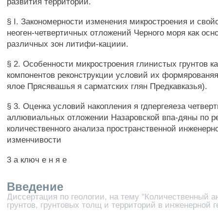
развития территории.
§ I. Закономерности изменения микростроения и свой
неоген-четвертичных отложений Черного моря как осн
различных зон литифи-кациии.
§ 2. Особенности микростроения глинистых грунтов ка
компонентов реконструкции условий их формярованяя
ялое Прясявашья я сарматских глян Предкавказья).
§ 3. Оценка условий накопления я гдпергеяеза четвер
аллювиальных отложении Назаровской впа-дяны по р
количественного анализа пространственной инженерн
изменчивости
3 а ключ е н я е
Введение
Диссертация по геологии, на тему "Количественный а
грунтов, грунтовых толщ и территорий в инженерной г