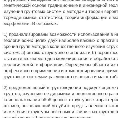
генетической основе традиционные в инженерной гео
изучения грунтовых систем с методами теории вероят
термодинамики, статистики, теории информации и м
морфологии. В ее рамках:
1) проанализированы возможности использования в и
геологических целях двух наиболее важных с практич
зрения групп методов количественного изучения стру
систем: а) оптико-структурного анализа и б) вероятно
статистических методов моделирования и обработки 
геологической: информации. Определены области их
эффективного применения и хомплексирования приме
грунтовым системам различного ге-зезиса и масштаб
2) предложен новый в грунтоведении подход к оценке 
трунтов, изучению ее динамики и эволюционного раз
ia использовании обобщенных структурных характерис
шх мер, позволяющий углубить представления о зак
изме-[ения структуры лессовых и глинистых грунтов в
искусственных l естественных процессов;