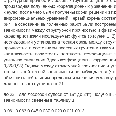
структурной прочности лессовых грунтов р„г Для этог
производная полученных корреляционных уравнении 
к нулю, после чего были получены корни решении эти
дифференциальных уравнений Первый корень соответ
риг На основании выполненных работ были построен
зависимости между структурной прочностью и физик
характеристиками исследуемых фунтов (рисунки 1, 2)
исследований установлена тесная связь между струк
прочностью и состоянием лессовых грунтов и такими
как влажность, пористость, плотность, коэффициент 
удельное сцепление Здесь коэффициенты корреляции б
0,86-0,98) Однако между структурной прочностью и уг
трения такой тесной зависимости не наблюдается (чт
объяснить небольшим пределом изменения угла внут
для лессового суглинка от 21°
до 23°, для лессовой супеси от 19° до 24°) Полученн
зависимости сведены в таблицу 1
0 061 0 063 0 045 0 037 0 023 0 021 0013