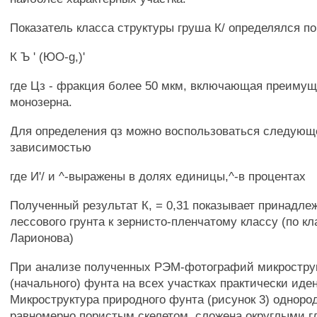
Показатель класса структуры груша К/ определялся п
К Ъ ' (ЮО-g,)'
где Цз - фракция более 50 мкм, включающая преимущ
монозерна.
Для определения qз можно воспользоваться следующ
зависимостью
где И'/ и ^-выражены в долях единицы,^-в процентах
Полученный результат К, = 0,31 показывает принадле
лессового грунта к зернисто-пленчатому классу (по к
Ларионова)
При анализе полученных РЭМ-фотографий микрострук
(начального) фунта на всех участках практически иде
Микроструктура природного фунта (рисунок 3) однор
равномерно пористым скелетом, сложена округлыми г