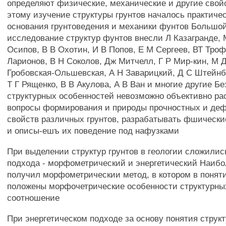
определяют физические, механические и другие свой
этому изучение структуры грунтов началось практичес
основания грунтоведения и механики фунтов Большой
исследование структур фунтов внесли Л Казагранде, 
Осипов, В В Охотин, И В Попов, Е М Сергеев, ВТ Троф
Ларионов, В Н Соколов, Дж Митчелл, Г Р Мир-кин, М Д
Гробовская-Ольшевская, А Н Заварицкий, Д С Штейнб
Т Г Рященко, В В Акулова, А В Ван и многие другие Бе
структурных особенностей невозможно объективно ра
вопросы формирования и природы прочностных и де
свойств различных грунтов, разрабатывать фшически
и описы-ешъ их поведение под нафузками
При выделении структур грунтов в геологии сложилис
подхода - морфометрический и энергетический Наиб
получил морфометрическии метод, в котором в поняти
положены морфочетрические особенности структурны
соотношение
При энергетическом подходе за основу понятия струк