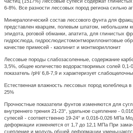
частиц (1517%) Лессовые супеси содержат глинистых
6-8%. Все разности лессовых пород региона сильно а
Минералогический состав лессового фунта для фракц
представлен кварцем, полевым шпатом, небольшим к
эпидота, роговой обманки, апатита, для глинистых ф
гидрослюда, гидрослюдистомонтмориллонитовые обр
качестве примесей - каолинит и монтмориллонит
Лессовые породы слабозасоленные, содержание карб
3,5%, общее количество водорастворимых солей 0,1-
показатель /рН/ 6,8-7,9 и характеризует слабощелочн
Естественная влажность лессовых пород колеблеца в 
25%
Прочностные показатели фунтов изменяются для сугли
внутреннего трения 21-23°, удельное сцепление - 0,01
супесей - соответственно 19-24° и 0,016-0,026 МПа М
деформации изменяется от 1,7 до 12,1 МПа При зама
сцепление и модуль общей деформации уменьшаются 