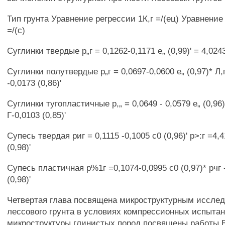
Тип грунта Уравнение регрессии 1К,г =/(ец) Уравнение
=/(с)
Суглинки твердые р„г = 0,1262-0,1171 е„ (0,99)' = 4,0243
Суглинки полутвердые р„г = 0,0697-0,0600 е„ (0,97)* Л,г
-0,0173 (0,86)'
Суглинки тугопластичные р,„ = 0,0649 - 0,0579 е„ (0,96)
Г-0,0103 (0,85)'
Супесь твердая риг = 0,1115 -0,1005 с0 (0,96)' р>:г =4,
(0,98)'
Супесь пластичная р%1г =0,1074-0,0995 с0 (0,97)* рчг 
(0,98)'
Четвертая глава посвящена микроструктурным иссле
лессового грунта в условиях компрессионных испыта
микроструктуры глинистых пород посвящены работы В