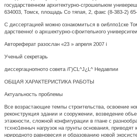
государственном архитектурно-сгрошелыюм универеш
634003, Томск, площадь Со тяпая, 2, факс (8-383-2) 65
С диссертацией можно ознакомиться в ои6лпо1ске То
дарственно! о архшектурно-сфоительиого универсиге
Автореферат разослан «23 » апреля 2007 i
Ученый секретарь
диссергацнопното совета /Г)CL^J¿L^ Недавпии
ОБЩАЯ ХАРАКТЕРИСТИКА РАБОТЫ
Актуальность проблемы
Все возрастающие темпы строительства, освоение но
реконструкция здании и сооружении, возведение объ
этажности, сложной конфигурации в гпане с разнооб
тсхно1енныч нагрузок на грунты основания, приводят
нриродното равновесия и образованию новой экосисте