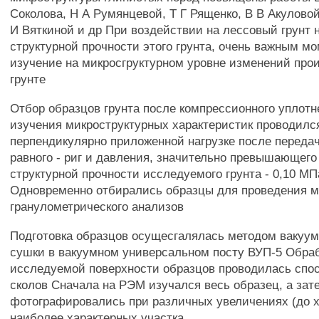
Соколова, Н А Румянцевой, Т Г Рященко, В В Акуловой
И Вяткиной и др При воздействии на лессовый грунт н
структурной прочности этого грунта, очень важным м
изучение на микросгруктурном уровне изменений про
грунте
Отбор образцов грунта после компрессионного уплотн
изучения микроструктурных характеристик проводилс
перпендикулярно приложенной нагрузке после переда
равного - риг и давления, значительно превышающего
структурной прочности исследуемого грунта - 0,10 МП
Одновременно отбирались образцы для проведения ми
гранулометрического анализов
Подготовка образцов осущесгалялась методом вакуу
сушки в вакуумном универсальном посту ВУП-5 Обра
исследуемой поверхности образцов проводилась спо
сколов Сначала на РЭМ изучался весь образец, а зат
фотографировались при различных увеличениях (до х
наиболее характерных участка.