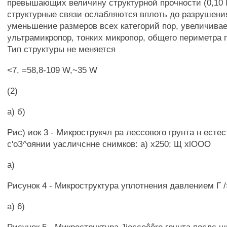
превышающих величину структурной прочности (0,10 
структурные связи ослабляются вплоть до разрушен
уменьшение размеров всех категорий пор, увеличива
ультрамикропор, тонких микропор, общего периметра п
Тип структуры не меняется
<7, =58,8-109 W,~35 W
(2)
а) б)
Рис) иок 3 - Микрострукчл ра лессового грунта н есте
с'оЗ^оянии уасличснне снимков: а) х250; Щ xlOOO
а)
Рисунок 4 - Микроструктура уплотнения давлением Г /
а) 6)