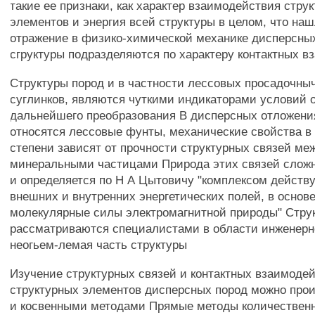
такие ее признаки, как характер взаимодействия стру
элементов и энергия всей структуры в целом, что н
отражение в физико-химической механике дисперсны
сгруктуры подразделяются по характеру контактных 
Структуры пород и в частности лессовых просадочны
суглинков, являются чуткими индикаторами условий 
дальнейшего преобразования В дисперсных отложения
относятся лессовые фунты, механические свойства в
степени зависят от прочности структурных связей м
минеральными частицами Природа этих связей сложн
и определяется по Н А Цытовичу "комплексом действ
внешних и внутренних энергетических полей, в основ
молекулярные силы электромагнитной природы" Стру
рассматриваются специалистами в области инженерно
неогьем-лемая часть структуры
Изучение структурных связей и контактных взаимоде
структурных элементов дисперсных пород можно про
и косвенными методами Прямые методы количественн