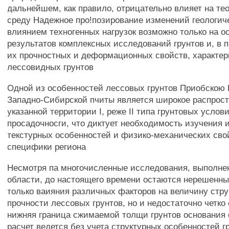
дальнейшем, как правило, отрицательно влияет на те
среду Надежное про!позирование изменений геологич
влиянием техногенных нагрузок возможно только на о
результатов комплексных исследований грунтов и, в 
их прочностных и деформационных свойств, характер
лессовидных грунтов
Одной из особенностей лессовых грунтов Приобскою 
Западно-Сибирской пчиты является широкое распрост
указанной территории I, реже II типа грунтовых услов
просадочносги, что диктует необходимость изучения и
текстурных особенностей и физико-механических сво
специфики региона
Несмотря па многочисленные исследования, выполне
области, до настоящего времени остаются нерешенн
только ваияния различных факторов на величину стру
прочности лессовых грунтов, но и недостаточно четко
нижняя граница сжимаемой толщи грунтов основания 
расчет ведется без учета структурных особенностей г