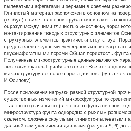
пылеватыми афегатами и зернами в среднем размеро
Глинистый материал расположен в основном на повер
(глобул) в виде сплошной «рубашки» и в местах конта
образуя между ними глинистые «мостики», через кот
контактирование твердых структурных элементов Ори
структурных элементов практически отсутствует Поро
представлено крупными межзерновыми, межагрегатн
внуфиафегатны-ми порами Общая пористость фунта 
Полученные микроструктурные данные являются хар
лессовых фунтов Приобского плато Все это в целом п
микроструктуру лессового проса-дочного фунта к скел
И Осипову)
После приложения нагрузки равной структурной прочн
существенных изменений микросфуктуры по сравнен
эталонного (начального) лессового фунта не происход
Микроструктура фунта однородна с рыхлым равномер
скелетом, сложена округлыми глинисто-пылеватыми а
дальнейшем увеличении давления (рисунки 5, 6) до з