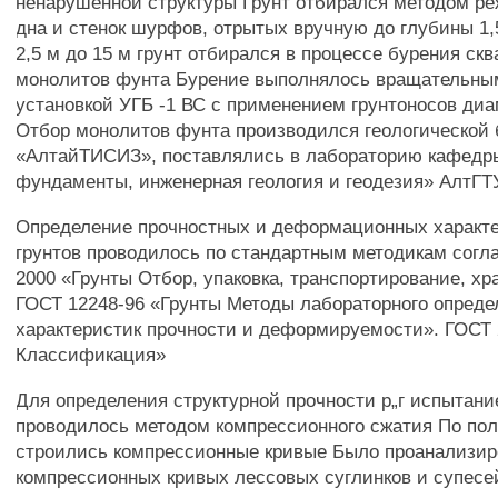
ненарушенной структуры Грунт отбирался методом ре
дна и стенок шурфов, отрытых вручную до глубины 1,
2,5 м до 15 м грунт отбирался в процессе бурения ск
монолитов фунта Бурение выполнялось вращательны
установкой УГБ -1 ВС с применением грунтоносов ди
Отбор монолитов фунта производился геологической 
«АлтайТИСИЗ», поставлялись в лабораторию кафедр
фундаменты, инженерная геология и геодезия» АлтГТ
Определение прочностных и деформационных характ
грунтов проводилось по стандартным методикам согл
2000 «Грунты Отбор, упаковка, транспортирование, хр
ГОСТ 12248-96 «Грунты Методы лабораторного опреде
характеристик прочности и деформируемости». ГОСТ 
Классификация»
Для определения структурной прочности р„г испытани
проводилось методом компрессионного сжатия По п
строились компрессионные кривые Было проанализир
компрессионных кривых лессовых суглинков и супесе