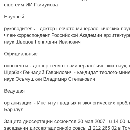
сшегеим ИИ Гкииуиова
Научный
руководитель - доктор i еочото-минерало! ичсских пау
член-корреспондент Российской Академии архитектур
наук Швецов I епплдии Иванович
Официальные
оппоненты - док юр i еолот о-миперало! ичсских наук,
Щербак Геннадий Гаврилович - кандидат теолого-миие
наук Осьмушкнн Владимир Степанович
Ведущая
организация - Институт водных и экологических проб
Ьарнлул
Защита диссертации сосюится 30 мая 2007 i ü 14 00 ч
заседании диссертационно!о совсы Д 212 265 02 в То