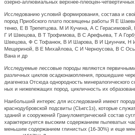
озерно-аллювиальных верхнее-плеоцен-четвертичных
Исследованию условий формирования, состава и сво
пород Приобского плато посвящены работы Я Е Шаеви
тенко, Е В Трепетцова. М И Кучина, А С Герасимовой,
Г И Швецова, В Т Трофимова, В С Арефьева, Т А Горб
Швецова, Ф С Тофанюк, В И Шарова, В И Циунчик, Н 
Мещериной, В Е Михайлова, С И Черноусова, В С Ос
Вана и др
Исследуемые лессовые породы являются первичным
различных циклов осадконакопления, прошедшие чер
диагенеза Отсюда однородность минералогического с
ных и нижележащих пород, цикличность их образован
Наибольший интерес для исследований имеют пород
краснодубровской подсвиты (СЬкгс1з), которые служа
зданий и сооружений Гранулометрический состав суг
характеризуется высоким содержанием пылеватых час
меньшим содержанием глинистых (16-30%) и еще ме