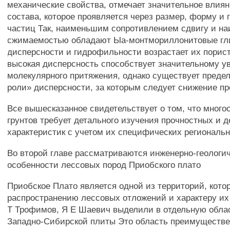
механические свойства, отмечает значительное влия
состава, которое проявляется через размер, форму и
частиц Так, наименьшим сопротивлением сдвигу и н
сжимаемостью обладают Ыа-монтмориллонитовые глин
дисперсности и гидрофильности возрастает их порис
высокая дисперсность способствует значительному у
молекулярного притяжения, однако существует преде
роли» дисперсности, за которым следует снижение п
Все вышесказанное свидетельствует о том, что много
грунтов требует детального изучения прочностных и
характеристик с учетом их специфических региональ
Во второй главе рассматриваются инженерно-геологи
особенности лессовых пород Приобского плато
Приобское Плато является одной из территорий, кото
распространению лессовых отложений и характеру их
Т Трофимов, Я Е Шаевич выделили в отдельную облас
Западно-Сибирской плиты Это область преимуществе