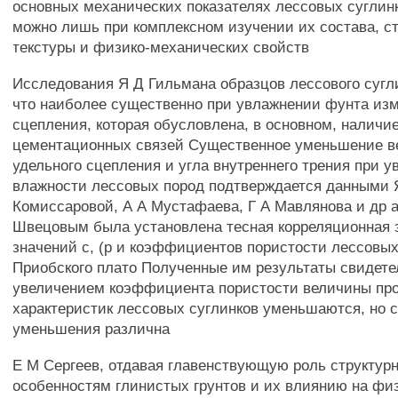
основных механических показателях лессовых суглин
можно лишь при комплексном изучении их состава, с
текстуры и физико-механических свойств
Исследования Я Д Гильмана образцов лессового сугли
что наиболее существенно при увлажнении фунта из
сцепления, которая обусловлена, в основном, наличи
цементационных связей Существенное уменьшение 
удельного сцепления и угла внутреннего трения при 
влажности лессовых пород подтверждается данными 
Комиссаровой, А А Мустафаева, Г А Мавлянова и др а
Швецовым была установлена тесная корреляционная 
значений с, (р и коэффициентов пористости лессовых
Приобского плато Полученные им результаты свидетел
увеличением коэффициента пористости величины пр
характеристик лессовых суглинков уменьшаются, но с
уменьшения различна
Е М Сергеев, отдавая главенствующую роль структур
особенностям глинистых грунтов и их влиянию на фи