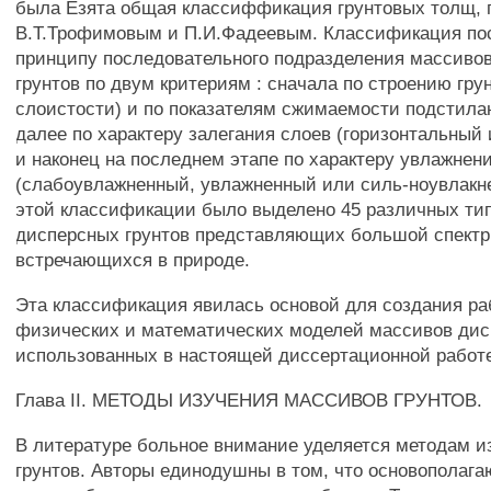
была Езята общая классиффикация грунтовых толщ,
В.Т.Трофимовым и П.И.Фадеевым. Классификация по
принципу последовательного подразделения массиво
грунтов по двум критериям : сначала по строению гру
слоистости) и по показателям сжимаемости подстила
далее по характеру залегания слоев (горизонтальный 
и наконец на последнем этапе по характеру увлажнен
(слабоувлажненный, увлажненный или силь-ноувлакне
этой классификации было выделено 45 различных ти
дисперсных грунтов представляющих большой спектр
встречающихся в природе.
Эта классификация явилась основой для создания р
физических и математических моделей массивов дис
использованных в настоящей диссертационной работ
Глава II. МЕТОДЫ ИЗУЧЕНИЯ МАССИВОВ ГРУНТОВ.
В литературе больное внимание уделяется методам и
грунтов. Авторы единодушны в том, что основопола