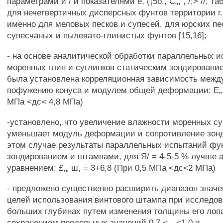
параметрами и / и показателями е, (¡5о,, С„, , /;> //, 
для нечетвертичных дисперсных фунтов территории г.
именно для меловых песков и супесей, для юрских пе
супесчаных и пылевато-глинистых фунтов [15,16];
- на основе аналитической обработки параллельных 
моренных глин и суглинков статическим зондирован
была установлена корреляционная зависимость межд
пофужению конуса и модулем общей деформации: Е„, 
МПа <дс< 4,8 МПа)
-установлено, что увеличение влажности моренных су
уменьшает модуль деформации и сопротивление зон
этом случае результаты параллельных испытаний фу
зондированием и штампами, для Я/ = 4-5-5 % лучше
уравнением: £,„ ш, = 3+6,8 (При 0,5 МПа <дс<2 МПа)
- предложено существенно расширить диапазон значе
целей использования винтового штампа при исследов
больших глубинах путем изменения толщины его лопас
сохранением предельных значений 0,7 <—<1,0 и