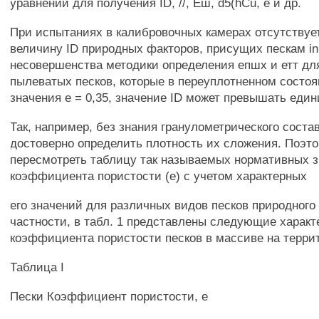
уравнений для получения ID, //, Еш, d5(hCu, е и др.
При испытаниях в калибровочных камерах отсутствует
величину ID природных факторов, присущих пескам in 
несовершенства методики определения епшх и етт дл
пылеватых песков, которые в переуплотненном состоя
значения е = 0,35, значение ID может превышать един
Так, например, без знания гранулометрического соста
достоверно определить плотность их сложения. Поэт
пересмотреть таблицу так называемых нормативных 
коэффициента пористости (е) с учетом характерных
его значений для различных видов песков природного
частности, в табл. 1 представлены следующие харак
коэффициента пористости песков в массиве на террит
Таблица I
Пески Коэффициент пористости, е