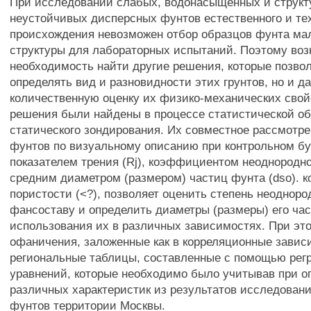
При исследовании слабых, водонасыщенных и структ
неустойчивых дисперсных фунтов естественного и те
происхождения невозможен отбор образцов фунта м
структуры для лабораторных испытаний. Поэтому воз
необходимость найти другие решения, которые позвол
определять вид и разновидности этих грунтов, но и д
количественную оценку их физико-механических свой
решения были найдены в процессе статистической о
статического зондирования. Их совместное рассмотр
фунтов по визуальному описанию при контрольном бу
показателем трения (Rj), коэффициентом неоднородн
средним диаметром (размером) частиц фунта (dso).
пористости (<?), позволяет оценить степень неодноро
фансоставу и определить диаметры (размеры) его ча
использования их в различных зависимостях. При эт
офаничения, заложенные как в корреляционные зависи
региональные таблицы, составленные с помощью рег
уравнений, которые необходимо было учитывав при 
различных характеристик из результатов исследован
фунтов территории Москвы.