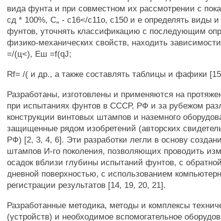
вида фунта и при совместном их рассмотрении с пока
сд * 100%, С„ - с16</с11о, с150 и е определять виды 
фунтов, уточнять классификацию с последующим оп
физико-механических свойств, находить зависимости
=/(ц<), Еш =f(qJ;
Rf= /( и др., а также составлять таблицы и фафики [15,
Разработаны, изготовлены и применяются на протяже
при испытаниях фунтов в СССР, РФ и за рубежом ра
конструкции винтовых штампов и наземного оборудов
защищенные рядом изобретений (авторских свидетель
РФ) [2, 3, 4, 6]. Эти разработки легли в основу созда
штампов И-го поколения, позволяющих проводить изм
осадок вблизи глубины испытаний фунтов, с обратно
дневной поверхностью, с использованием компьютерн
регистрации результатов [14, 19, 20, 21].
Разработанные методика, методы и комплексы технич
(устройств) и необходимое вспомогательное оборудо