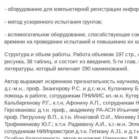
- оборудование для компьютерной регистрации инфо
- метод ускоренного испытания грунтов;
- вспомогательное оборудование, способствующее с
времени на проведение испытаний и повышению их ка
Структура и объем работы. Работа объемом 197 стр.,
рисунка, 38 таблиц, и состоит из введения, 5-ти глав,
литературы, который включает 290 наименований.
Автор выражает искреннюю признательность научном
д.г.-м.н., проф. Зиангирову P.C. и д.г,-м.н. Кулачкину 
помощь в работе, сотрудникам ПНИИИС кл.-м.н. Кутершн
Кальбергенову Р.Г., к.т.н, Афонину А.П., сотрудника
Герсеванова: д.т.н. проф., академику РА-АСН Ильичеву 
проф. Петрухину В.П., к.т.н. Игнатовой О.И., Михееву В
Трофименкову Ю.Г.; к.т.н. Радкевичу А.И., к.г.-м.н. Эпп
сотрудникам НИИпромстроя д.т.н. Гетману A.J1. и д.т.н
Особую благодарность автор выражает Шелихову В.В.