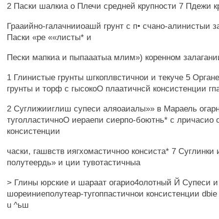
2 Паски шалкиа о Плечи средней крупности 7 Пдежи 
Грааийно-галачнииоашй грунт с п• счано-алинистыи 
Паски «ре ««листы* и
Пески мапкиа и пыпааатыа млим») коренном залагани
1 Глинистые грунты шгкоплвстичнои и текуче 5 Орган
грунты и торф с гысокоО плаатичнсй консистенции гп
2 Суглижииглиш супеси аляоаиалы»» в Мараель огар
туголластичноО иераепи сиерпо-боютнь* с лричасио 
консистенции
часки, гашвств иягхомастичноо консиста* 7 Суглинки 
полутеердь» и ции тувотастичныа
> Глины юрские и шараат огарио4олотный Й Супеси и
шореиниеполутеар-тугоппастичнои консистенции dbie
u ^ьш