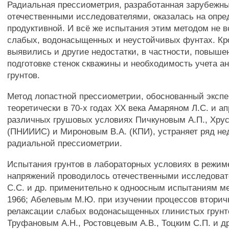
Радиальная прессиометрия, разработанная зарубежн
отечественными исследователями, оказалась на опре
продуктивной. И всё же испытания этим методом не в
слабых, водонасыщенных и неустойчивых фунтах. Кро
выявились и другие недостатки, в частности, повыше
подготовке стенок скважины и необходимость учета а
грунтов.
Метод лопастной прессиометрии, обоснованный эксп
теоретически в 70-х годах XX века Амаряном Л.С. и а
различных грушовых условиях Пичкуновым А.П., Хру
(ПНИИИС) и Мироновым В.А. (КПИ), устраняет ряд не
радиальной прессиометрии.
Испытания грунтов в лабораторных условиях в режим
напряжений проводилось отечественными исследова
С.С. и др. применительно к одноосным испытаниям ме
1966; Абелевым М.Ю. при изучении процессов втори
релаксации слабых водонасыщенных глинистых грунто
Труфановым А.Н., Ростовцевым A.B., Тоцким С.П. и др