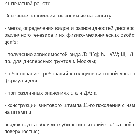
21 печатной работе.
Основные положения, выносимые на защиту:
- метод определения видов и разновидностей дисперс
различного генезиса и их физико-механических свойс
qcnfs;
- получение зависимостей вида /D "f(qj; h. =/(W; Щ =/f d
др. для дисперсных грунтов г. Москвы;
~ обоснование требований к толщине винтовой лопаст
формулы для
- при различных значениях t. а и ДА; а
- конструкции винтового штампа 11-го поколения с из
на штамп и
осадок грунта вблизи глубины испытаний с обратной 
поверхностью;