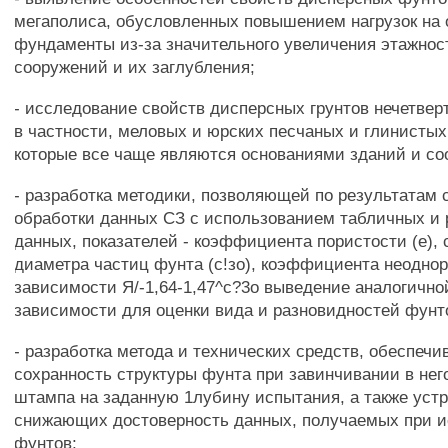
мегаполиса, обусловленных повышением нагрузок на 
фундаменты из-за значительного увеличения этажнос
сооружений и их заглубления;
- исследование свойств дисперсных грунтов нечетверт
в частности, меловых и юрских песчаных и глинистых
которые все чаще являются основаниями зданий и со
- разработка методики, позволяющей по результатам 
обработки данных СЗ с использованием табличных и
данных, показателей - коэффициента пористости (е), 
диаметра частиц фунта (с!зо), коэффициента неоднор
зависимости Я/-1,64-1,47^с?3о выведение аналогичн
зависимости для оценки вида и разновидностей фунто
- разработка метода и технических средств, обеспеч
сохранность структуры фунта при завинчивании в нег
штампа на заданную 1лубину испытания, а также уст
снижающих достоверность данных, получаемых при 
фунтов;