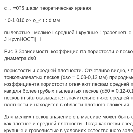
с ,„ =0?5 шарм теоретическая кривая
* 0-1 016 о> о_< t : d мм
пылеватые | мелкие I средней I крупные ! грааелнетые
J KpvnHOCTlj | I
Рис 3 Зависимость коэффициента пористости е песко
диаметра ds0
пористости и средней плотности. Отчетливо видно, ч
тонкопылеватых песков {dso = 0,08-0,12 мм) природны
коэффициента пористости отвечают пескам средней п
как для более грубых пылеватых песков (d50 = 0,12-0,
песков in situ оказывается значительно ниже средней
плотности и находится в области плотного сложения.
Для мелких песков значение е в массиве может быть 
как плотное и средней плотности. Тогда как пески сре
крупные и гравелистые в условиях естественного зал