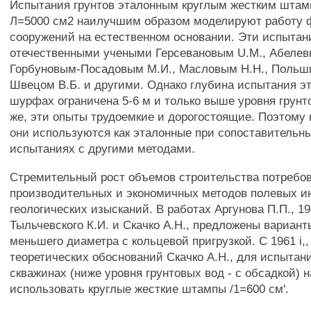
Испытания грунтов эталонным круглым жестким шта
Л=5000 см2 наилучшим образом моделируют работу 
сооружений на естественном основании. Эти испытан
отечественными учеными Герсевановым U.M., Абеле
Горбуновым-Посадовым М.И., Масловым H.H., Польш
Швецом В.Б. и другими. Однако глубина испытания 
шурфах ограничена 5-6 м и только выше уровня грунт
же, эти опыты трудоемкие и дорогостоящие. Поэтому 
они используются как эталонные при сопоставительн
испытаниях с другими методами.
Стремительный рост объемов строительства потребо
производительных и экономичных методов полевых и
геологических изысканий. В работах Аргунова П.П., 194
Тыльчевского К.И. и Скачко А.Н., предложены вариан
меньшего диаметра с кольцевой пригрузкой. С 1961 i,,
теоретических обоснований Скачко А.Н., для испытани
скважинах (ниже уровня грунтовых вод - с обсадкой) 
использовать круглые жесткие штампы /1=600 см'.