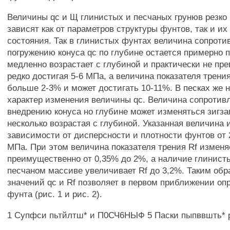
Величины qc и Щ глинистых и песчаных грунюв резко
зависят как от параметров структуры фунтов, так и их
состояния. Так в глинистых фунтах величина сопроти
погружению конуса qc по глубине остается примерно 
медленно возрастает с глубиной и практически не пр
редко достигая 5-6 МПа, а величина показателя трения
больше 2-3% и может достигать 10-11%. В песках же 
характер изменения величины qc. Величина сопротив
внедрению конуса но глубине может изменяться зигза
несколько возрастая с глубиной. Указанная величина 
зависимости от дисперсности и плотности фунтов от 
МПа. При этом величина показателя трения Rf изменя
преимущественно от 0,35% до 2%, а наличие глинист
песчаном массиве увеличивает Rf до 3,2%. Таким обр
значений qc и Rf позволяет в первом приближении оп
фунта (рис. 1 и рис. 2).
1 Супфси пьтйлтш* и П0СЧ6НЫФ 5 Паски пыпввшть*