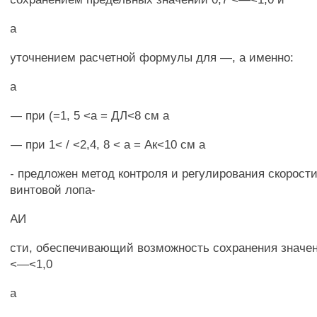
а
уточнением расчетной формулы для —, а именно:
а
— при (=1, 5 <а = ДЛ<8 см а
— при 1< / <2,4, 8 < а = Ак<10 см а
- предложен метод контроля и регулирования скорост
винтовой лопа-
АИ
сти, обеспечивающий возможность сохранения значен
<—<1,0
а