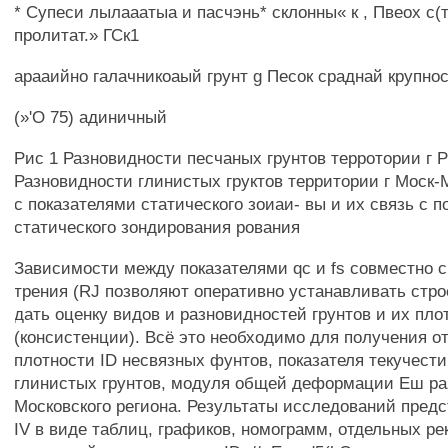
* Супеси лылааатыа и пасчэнь* склонны« к , Пвеох с(
пролитат.» ГСк1
арааийно галачникоаый грунт g Песок сраднай крупно
(»'О 75) адиничный
Рис 1 Разновидности песчаных грунтов терротории г Р
Разновидности глинистых груктов территории г Моск-
с показателями статического зоиаи- вы и их связь с 
статического зондирования рования
Зависимости между показателями qc и fs совместно с
трения (RJ позволяют оперативно устанавливать стро
дать оценку видов и разновидностей грунтов и их пло
(консистенции). Всё это необходимо для получения о
плотности ID несвязных фунтов, показателя текучести
глинистых грунтов, модуля общей деформации Еш ра
Московского региона. Результаты исследований предс
IV в виде таблиц, графиков, номограмм, отдельных р