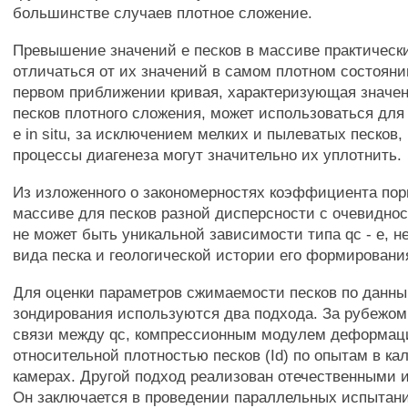
большинстве случаев плотное сложение.
Превышение значений е песков в массиве практическ
отличаться от их значений в самом плотном состоянии
первом приближении кривая, характеризующая значен
песков плотного сложения, может использоваться для
е in situ, за исключением мелких и пылеватых песков,
процессы диагенеза могут значительно их уплотнить.
Из изложенного о закономерностях коэффициента пор
массиве для песков разной дисперсности с очевиднос
не может быть уникальной зависимости типа qc - е, н
вида песка и геологической истории его формировани
Для оценки параметров сжимаемости песков по данны
зондирования используются два подхода. За рубежом
связи между qc, компрессионным модулем деформаци
относительной плотностью песков (Id) по опытам в к
камерах. Другой подход реализован отечественными 
Он заключается в проведении параллельных испытан