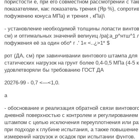
пористости е, при его совместном рассмотрении с та
показателями, как: показатель трения (Яр %), сопрот
пофужению конуса МПа) и трения , кПа)\
- установление необходимой толщины лопасти винтово
см) и оптимальных значений велиуиц /ра|;а_р^нтш^1 л
пофужения её за один обо* г .' 1« <..¿>1* $
рот (ДА, см) при завинчивании винтового штампа для
статических нагрузок на грунт более 0,4-0,5 МПа (4-5 
удовлетворяли бы требованию ГОСТ ДА
20276-99 - 0,7 <—<1,0.
а
- обоснование и реализация обратной связи винтовог
дневной поверхностью с контролем и регулированием
штампом с целью исключения переуплотнения или ра
при подходе к глубине испытания, а также повышение
измерений нагрузок и осадок при испытании фунтов.