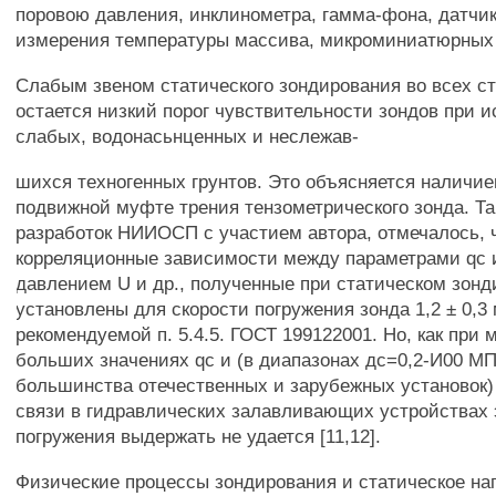
поровою давления, инклинометра, гамма-фона, датчи
измерения температуры массива, микроминиатюрных 
Слабым звеном статического зондирования во всех ст
остается низкий порог чувствительности зондов при 
слабых, водонасьнценных и неслежав-
шихся техногенных грунтов. Это объясняется наличи
подвижной муфте трения тензометрического зонда. Так
разработок НИИОСП с участием автора, отмечалось, 
корреляционные зависимости между параметрами qc и
давлением U и др., полученные при статическом зонд
установлены для скорости погружения зонда 1,2 ± 0,3
рекомендуемой п. 5.4.5. ГОСТ 199122001. Но, как при 
больших значениях qc и (в диапазонах дс=0,2-И00 М
большинства отечественных и зарубежных установок)
связи в гидравлических залавливающих устройствах 
погружения выдержать не удается [11,12].
Физические процессы зондирования и статическое на