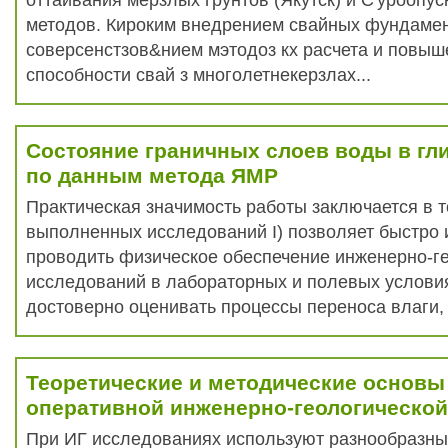
оттаивания мерзлых грунтов (Якутск) и С'уроопус
методов. Кироким внедрением свайных фундамен
соверсенстзов&нием мэтодоз кх расчета и повы
способности свай з многолетнекерзлах...
Состояние граничных слоев воды в гл
по данным метода ЯМР
Практическая значимость работы заключается в т
выполненных исследований I) позволяет быстро
проводить физическое обеспечение инженерно-г
исследований в лабораторных и полевых условия
достоверно оценивать процессы переноса влаги, 
Теоретические и методические основы
оперативной инженерно-геологическо
При ИГ исследованиях используют разнообразны