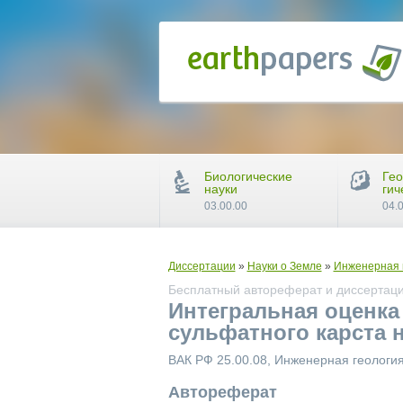
Биологические
Гео
науки
гич
03.00.00
04.
Диссертации
»
Науки о Земле
»
Инженерная г
Бесплатный автореферат и диссертаци
Интегральная оценка
сульфатного карста 
ВАК РФ 25.00.08, Инженерная геология
Автореферат