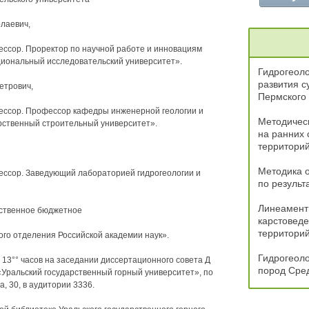
лаевич,
ессор. Проректор по научной работе и инновациям
иональный исследовательский университет».
Гидрогеоло
развития 
етрович,
Пермского
фессор. Профессор кафедры инженерной геологии и
Методическ
рственный строительный университет».
на ранних 
территори
Методика о
фессор. Заведующий лабораторией гидрогеологии и
по результ
Линеамент
рственное бюджетное
карстоведе
территори
ого отделения Российской академии наук».
Гидрогеоло
 13°° часов на заседании диссертационного совета Д
пород Сре
«Уральский государственный горный университет», по
а, 30, в аудитории 3336.