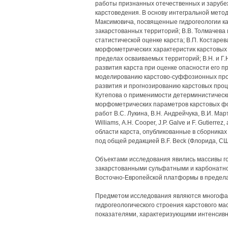
работы признанных отечественных и зарубе
карстоведения. В основу интегральной мето
Максимовича, посвященные гидрогеологии ка
закарстованных территорий; В.В. Толмачева 
статистической оценке карста; В.П. Костар
морфометрических характеристик карстовых 
пределах осваиваемых территорий; В.Н. и Г.
развития карста при оценке опасности его п
моделированию карстово-суффозионных проц
развития и прогнозированию карстовых проц
Кутепова о применимости детерминистическ
морфометрических параметров карстовых фо
работ B.C. Лукина, В.Н. Андрейчука, В.И. Март
Williams, А.Н. Cooper, J.P. Galve и F. Gutier
области карста, опубликованные в сборника
под общей редакцией B.F. Beck (Флорида, СШ
Объектами исследования явились массивы го
закарстованными сульфатными и карбонатн
Восточно-Европейской платформы в предела
Предметом исследования являются многофак
гидрогеологического строения карстового ма
показателями, характеризующими интенсивн