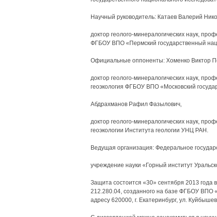
Научный руководитель: Катаев Валерий Нико
доктор геолого-минералогических наук, проф
ФГБОУ ВПО «Пермский государственный нац
Официальные оппоненты: Хоменко Виктор П
доктор геолого-минералогических наук, про
геоэкология ФГБОУ ВПО «Московский госуда
Абдрахманов Рафил Фазылович,
доктор геолого-минералогических наук, про
геоэкологии Института геологии УНЦ РАН.
Ведущая организация: Федеральное госуда
учреждение науки «Горный институт Уральск
Защита состоится «30» сентября 2013 года в
212.280.04, созданного на базе ФГБОУ ВПО 
адресу 620000, г. Екатеринбург, ул. Куйбышев