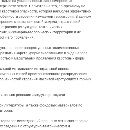
 только на установленных закономерностях
верхности земли. Несмотря на это, по-прежнему не
 карстовой опасности, которая наиболее эффективно
собенности строения изучаемой территории. В данном
строение карстологической модели, отражающей
строения (структурно-тектонических,
ских, инженерно-геологических) территории и их
ости его проявления.
 установлении концептуальных количественных
развития карста, формализованными в виде набора
ностью и масштабами проявления карстовых форм.
альной методологии интегральной оценки
ономерных связей пространственного распределения
особенностей строения массивов карстующихся горных
вательно решались следующие задачи:
ной литературы, а также фондовых материалов по
иторий;
материалов исследований прошлых лет и составление
 сведения о структурно-тектоническом и