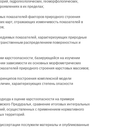
рий, гидрогеологических, геоморфологических,
роявлениях в их пределах;
мых показателей-факторов природного строения
ких карт, отражающих изменчивость показателей в
ов;
следуемых показателей, характеризующих природные
остранственным распределением поверхностных и
нки карстоопасности, базирующейся на изучении
нии зависимости их основных морфометрических
казателей природного строения карстовых массивов;
принципов построения комплексной модели
еличин, характеризующих степень опасности
одхода к оценке карстоопасности на примере
мского Предуралья, сравнение итоговых интегральных
ний, осуществленных с применением нормативного
ных территорий.
 диссертации послужили материалы и опубликованные