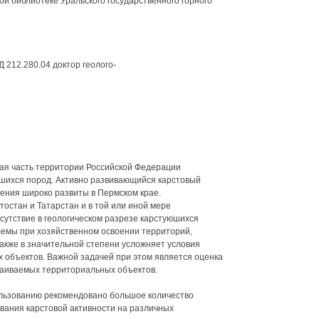
й библиотеке Уральского государственного горного
 212.280.04 доктор геолого-
ая часть территории Российской Федерации
шихся пород. Активно развивающийся карстовый
ления широко развиты в Пермском крае.
остан и Татарстан и в той или иной мере
сутствие в геологическом разрезе карстуюшихся
емы при хозяйственном освоении территорий,
также в значительной степени усложняет условия
х объектов. Важной задачей при этом является оценка
ваиваемых территориальных объектов.
ользованию рекомендовано большое количество
вания карстовой активности на различных