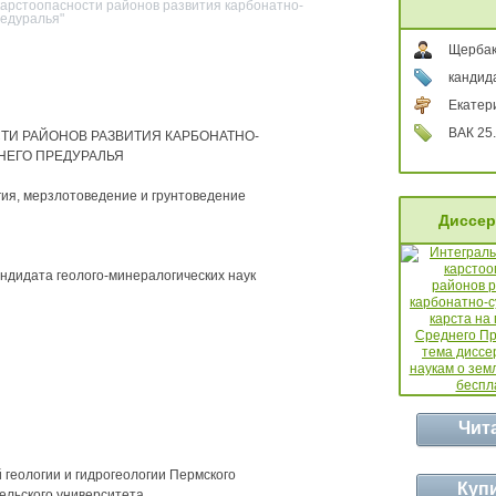
карстоопасности районов развития карбонатно-
редуралья"
Щербак
кандид
Екатери
ВАК 25.
ТИ РАЙОНОВ РАЗВИТИЯ КАРБОНАТНО-
НЕГО ПРЕДУРАЛЬЯ
гия, мерзлотоведение и грунтоведение
Диссер
андидата геолого-минералогических наук
Чит
геологии и гидрогеологии Пермского
Куп
ельского университета