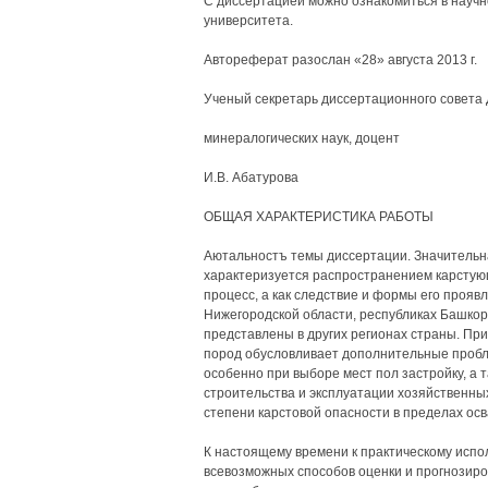
С диссертацией можно ознакомиться в научно
университета.
Автореферат разослан «28» августа 2013 г.
Ученый секретарь диссертационного совета Д
минералогических наук, доцент
И.В. Абатурова
ОБЩАЯ ХАРАКТЕРИСТИКА РАБОТЫ
Аютальностъ темы диссертации. Значительн
характеризуется распространением карстую
процесс, а как следствие и формы его прояв
Нижегородской области, республиках Башкорт
представлены в других регионах страны. При
пород обусловливает дополнительные пробл
особенно при выборе мест пол застройку, а 
строительства и эксплуатации хозяйственны
степени карстовой опасности в пределах ос
К настоящему времени к практическому исп
всевозможных способов оценки и прогнозиро