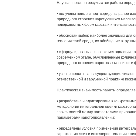
Научная новизна результатов работы опреде
• получены новые и подтверждены ранее из
природного строения карстующихся массиво
поверхностных форм карста и интенсивность
• обоснован выбор наиболее значимых для о
геологической среды, их обобщение в группы
• сформулированы основные методологическ
современном этапе, обусловленные количес
природного строения карстовых массивов и 
• усовершенствованы существующие численн
отечественной и зарубежной практике инжен
Практическая значимость работы определяет
• разработана и адаптирована к конкретным
методология интегральной оценки карстоопа
зависимостей между показателями природно
параметрами карстопроявлений;
• определены условия применения интеграль
карстологических и инженерно-геологических