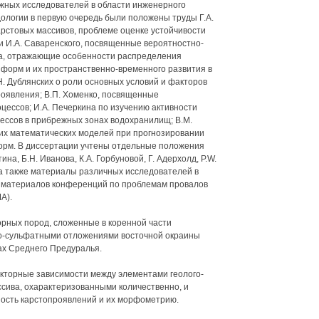
жных исследователей в области инженерного
дологии в первую очередь были положены труды Г.А.
рстовых массивов, проблеме оценке устойчивости
и И.А. Саваренского, посвященные вероятностно-
ева, отражающие особенности распределения
форм и их пространственно-временного развития в
Н. Дублянских о роли основных условий и факторов
роявления; В.П. Хоменко, посвященные
ессов; И.А. Печеркина по изучению активности
ессов в прибрежных зонах водохранилищ; В.М.
их математических моделей при прогнозировании
рм. В диссертации учтены отдельные положения
ина, Б.Н. Иванова, К.А. Горбуновой, Г. Адерхолд, P.W.
rez, а также материалы различных исследователей в
х материалов конференций по проблемам провалов
А).
рных пород, сложенные в коренной части
о-сульфатными отложениями восточной окраины
х Среднего Предуралья.
торные зависимости между элементами геолого-
ссива, охарактеризованными количественно, и
ость карстопроявлений и их морфометрию.