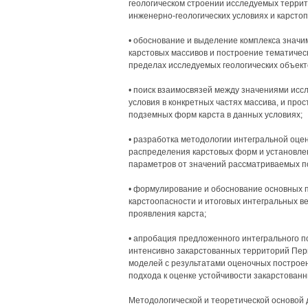
геологическом строении исследуемых террито
инженерно-геологических условиях и карстоп
• обоснование и выделение комплекса значи
карстовых массивов и построение тематичес
пределах исследуемых геологических объект
• поиск взаимосвязей между значениями ис
условия в конкретных частях массива, и пр
подземных форм карста в данных условиях;
• разработка методологии интегральной оце
распределения карстовых форм и установле
параметров от значений рассматриваемых по
• формулирование и обоснование основных 
карстоопасности и итоговых интегральных в
проявления карста;
• апробация предложенного интегрального п
интенсивно закарстованных территорий Пер
моделей с результатами оценочных построе
подхода к оценке устойчивости закарстован
Методологической и теоретической основой