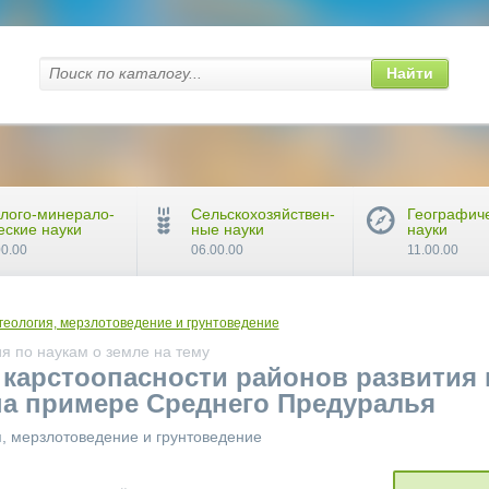
Найти
лого-минерало-
Сельскохозяйствен-
Географич
еские науки
ные науки
науки
00.00
06.00.00
11.00.00
еология, мерзлотоведение и грунтоведение
я по наукам о земле на тему
 карстоопасности районов развития 
на примере Среднего Предуралья
, мерзлотоведение и грунтоведение