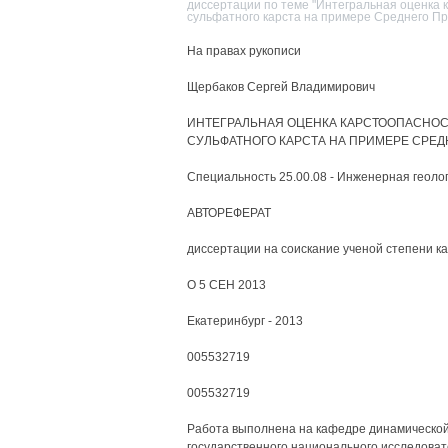
диссертации по теме "Интегральная оценка 
сульфатного карста на примере Среднего П
На правах рукописи
Щербаков Сергей Владимирович
ИНТЕГРАЛЬНАЯ ОЦЕНКА КАРСТООПАСНОС
СУЛЬФАТНОГО КАРСТА НА ПРИМЕРЕ СРЕД
Специальность 25.00.08 - Инженерная геоло
АВТОРЕФЕРАТ
диссертации на соискание ученой степени к
О 5 СЕН 2013
Екатеринбург - 2013
005532719
005532719
Работа выполнена на кафедре динамической 
государственного национального исследоват