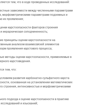
ляется тем, что в ходе проведенных исследований:
вестные зависимости между численными параметрами
в, морфометрическими параметрами подземных и
ю их проявления;
ценки карстоопасности факторов строения
 и иерархическая соподчиненность;
ие принципы оценки карстоопасности на
твенным анализом взаимосвязей элементов
форм проявления карстового процесса;
ые методы оценки карстоопасности, применяемые в
ерного карстоведения.
ся тем, что:
 условиям развития карбонатно-сульфатного карста
сности, основанная на установлении математических
го строения, интенсивностью и морфометрическими
ного подхода к оценке карстоопаености в практике
 исследований и изысканий;