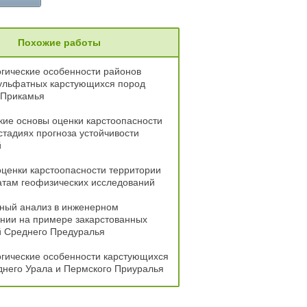
Похожие работы
гические особенности районов
сульфатных карстующихся пород
 Прикамья
ие основы оценки карстоопасности
стадиях прогноза устойчивости
й
ценки карстоопасности территории
атам геофизических исследований
ный анализ в инженерном
нии на примере закарстованных
й Среднего Предуралья
гические особенности карстующихся
днего Урала и Пермского Приуралья