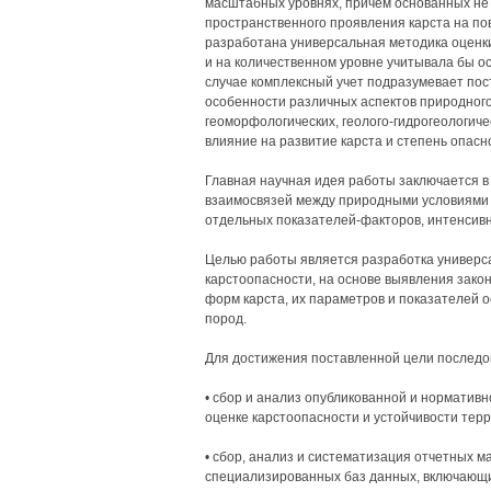
масштабных уровнях, причем основанных не
пространственного проявления карста на по
разработана универсальная методика оценки
и на количественном уровне учитывала бы о
случае комплексный учет подразумевает по
особенности различных аспектов природного 
геоморфологических, геолого-гидрогеологиче
влияние на развитие карста и степень опасн
Главная научная идея работы заключается в
взаимосвязей между природными условиями 
отдельных показателей-факторов, интенсив
Целью работы является разработка универс
карстоопасности, на основе выявления зак
форм карста, их параметров и показателей 
пород.
Для достижения поставленной цели последо
• сбор и анализ опубликованной и норматив
оценке карстоопасности и устойчивости терр
• сбор, анализ и систематизация отчетных 
специализированных баз данных, включающих