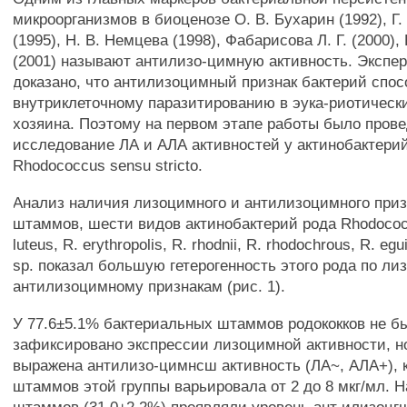
микроорганизмов в биоценозе О. В. Бухарин (1992), Г
(1995), Н. В. Немцева (1998), Фабарисова Л. Г. (2000)
(2001) называют антилизо-цимную активность. Экспе
доказано, что антилизоцимный признак бактерий спос
внутриклеточному паразитированию в эука-риотически
хозяина. Поэтому на первом этапе работы было пров
исследование ЛА и АЛА активностей у актинобактери
Rhodococcus sensu stricto.
Анализ наличия лизоцимного и антилизоцимного приз
штаммов, шести видов актинобактерий рода Rhodococcu
luteus, R. erythropolis, R. rhodnii, R. rhodochrous, R. e
sp. показал большую гетерогенность этого рода по л
антилизоцимному признакам (рис. 1).
У 77.6±5.1% бактериальных штаммов родококков не б
зафиксировано экспрессии лизоцимной активности, н
выражена антилизо-цимнсш активность (ЛА~, АЛА+), 
штаммов этой группы варьировала от 2 до 8 мкг/мл.