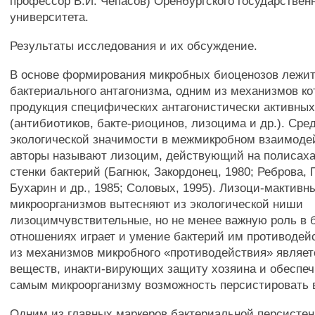
профессор В.И. Чепасов) Оренбургского государствен
университета.
Результаты исследования и их обсуждение.
В основе формирования микробных биоценозов лежит
бактериального антагонизма, одним из механизмов ко
продукция специфических антагонистически активны
(антибиотиков, бакте-риоцинов, лизоцима и др.). Сре
экологической значимости в межмикробном взаимоде
авторы называют лизоцим, действующий на полисах
стенки бактерий (Багнюк, Закордонец, 1980; Реброва, 
Бухарин и др., 1985; Соловых, 1995). Лизоци-мактив
микроорганизмов вытесняют из экологической ниши
лизоцимчувствительные, но не менее важную роль в 
отношениях играет и умение бактерий им противодей
из механизмов микробного «противодействия» являет
веществ, инакти-вирующих защиту хозяина и обеспе
самым микроорганизму возможность персистировать 
Одним из главных маркеров бактериальной персисте