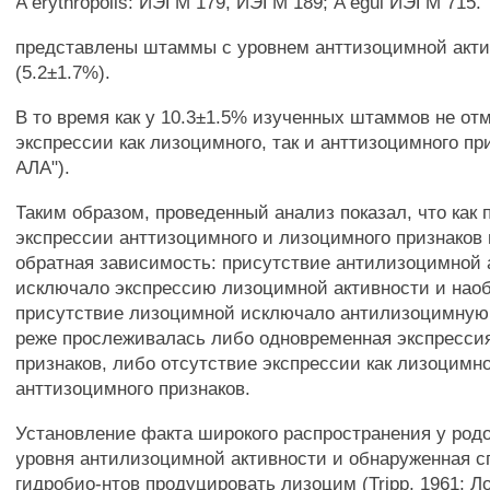
A erythropolis: ИЭГМ 179, ИЭГМ 189; A egui ИЭГМ 715.
представлены штаммы с уровнем анттизоцимной акти
(5.2±1.7%).
В то время как у 10.3±1.5% изученных штаммов не от
экспрессии как лизоцимного, так и анттизоцимного пр
АЛА").
Таким образом, проведенный анализ показал, что как 
экспрессии анттизоцимного и лизоцимного признаков
обратная зависимость: присутствие антилизоцимной 
исключало экспрессию лизоцимной активности и наоб
присутствие лизоцимной исключало антилизоцимную;
реже прослеживалась либо одновременная экспресси
признаков, либо отсутствие экспрессии как лизоцимног
анттизоцимного признаков.
Установление факта широкого распространения у родок
уровня антилизоцимной активности и обнаруженная с
гидробио-нтов продуцировать лизоцим (Tripp, 1961; Л