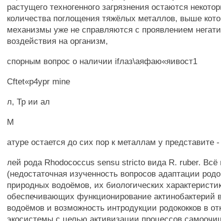
растущего техногенного загрязнения остаются некот
количества поглощения тяжёлых металлов, выше кот
механизмы уже не справляются с проявлением негати
воздействия на организм,
спорным вопрос о наличии ifлаз\аяфаю«яивост1
Cftet«p4ypr mine
л, Тр ии ал
М
атуре остается до сих пор к металлам у представите -
лей рода Rhodococcus sensu stricto вида R. ruber. Вс
(недостаточная изученность вопросов адаптации родо
природных водоёмов, их биологических характеристик
обеспечивающих функционирование актинобактерий в
водоёмов и возможность интродукции родококков в о
экосистемы с целью активизации процессов самоочи