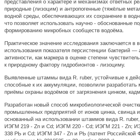
представления о характере и механизмах ответных ре
природные (лизоцим) и антропогенные (тяжёлые мета
водной среды, обеспечивающих их сохранение в водн
что позволяет использовать научно - обоснованные п
формированию микробных сообществ водоёма.
Практическое значение исследования заключается в 
использования показателя персистенции бактерий —
активности, как маркера в оценке степени чувствител
к природному фактору гидробионтов - лизоциму.
Выявленные штаммы вида R. ruber, устойчивые к дей
способные к их аккумуляции, позволили разработать
приёмы охраны водоёмов от загрязнения цинком, кад
Разработан новый способ микробиологической очистк
промышленных предприятий от ионов цинка, свинца и
основанный на использовании штаммов вида R. ruber,
ИЭГМ 219 - Zn и Cd; ИЭГМ 220 - Cd; ИЭГМ 221 - Zn; 
338 РЬ и Cd; ИЭГМ 347 - Zn и РЬ (патент Российской