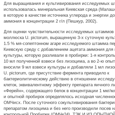
Для выращивания и культивирования исследуемых 
использовалась минеральная Киевская среда (Малашен
в которую в качестве источника углерода и энергии д
аммония в концентрации 2 г/л (Пешкур, 2002).
Для оценки чувствительности исследуемых штаммов
моллюска U. pictorum, выращенную 3-х суточную куль
1.5 % мя-сопептонном агаре исследуемого штамма пе
Киевскую среду с добавлением ацетата аммония для 
культуры, которую разливали в пробирки: 1-я контрол
10 мл полученной взвеси без лизоцима, а во 2-ю опы
вносили 9 мл взвеси культуры и добавляли 1 мл лиз
U. pictorum, где присутствие фермента приводило к
бактериолитическому действию в отношении исслед
клеток, эквивалентному эффекту препарата яичного
«Ферейн», содержащего белок в концентрации 1 мкг/м
и опытной пробирок определялось исходная численно
ОМЧисх. После суточного сокультивирования бактер
препаратом лизоцима и без него производили посев н
контрольной Пробирки (ОМЧк24), ТЭК И ИЗ ОПЫТНОЙ 