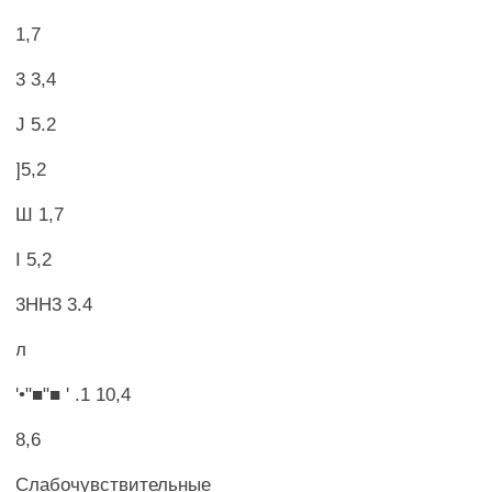
1,7
3 3,4
J 5.2
]5,2
Ш 1,7
I 5,2
3HH3 3.4
л
'•"■"■ ' .1 10,4
8,6
Слабочувствительные