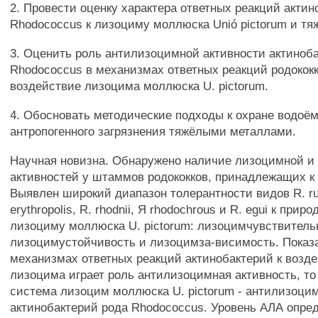
2. Провести оценку характера ответных реакций актин
Rhodococcus к лизоциму моллюска Unió pictorum и т
3. Оценить роль антилизоцимной активности актиноб
Rhodococcus в механизмах ответных реакций родококк
воздействие лизоцима моллюска U. pictorum.
4. Обосновать методические подходы к охране водоём
антропогенного загрязнения тяжёлыми металлами.
Научная новизна. Обнаружено наличие лизоцимной и
активностей у штаммов родококков, принадлежащих к
Выявлен широкий диапазон толерантности видов R. rube
erythropolis, R. rhodnii, Я rhodochrous и R. egui к прир
лизоциму моллюска U. pictorum: лизоцимчувствитель
лизоцимустойчивость и лизоцимза-висимость. Показа
механизмах ответных реакций актинобактерий к возд
лизоцима играет роль антилизоцимная активность, то
система лизоцим моллюска U. pictorum - антилизоци
актинобактерий рода Rhodococcus. Уровень АЛА опред