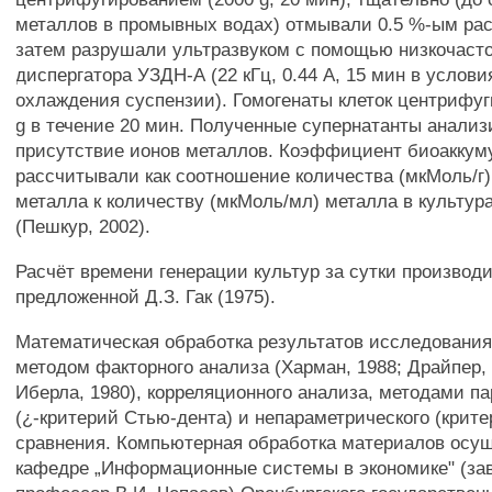
металлов в промывных водах) отмывали 0.5 %-ым ра
затем разрушали ультразвуком с помощью низкочасто
диспергатора УЗДН-А (22 кГц, 0.44 А, 15 мин в услови
охлаждения суспензии). Гомогенаты клеток центрифуг
g в течение 20 мин. Полученные супернатанты анализ
присутствие ионов металлов. Коэффициент биоакку
рассчитывали как соотношение количества (мкМоль/г)
металла к количеству (мкМоль/мл) металла в культур
(Пешкур, 2002).
Расчёт времени генерации культур за сутки производ
предложенной Д.З. Гак (1975).
Математическая обработка результатов исследования
методом факторного анализа (Харман, 1988; Драйпер, 
Иберла, 1980), корреляционного анализа, методами п
(¿-критерий Стью-дента) и непараметрического (крите
сравнения. Компьютерная обработка материалов осу
кафедре „Информационные системы в экономике" (зав