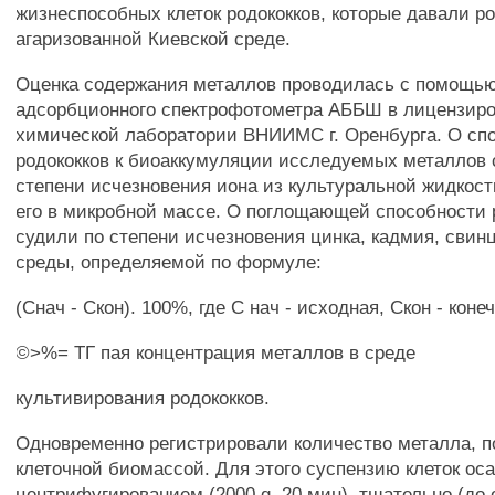
жизнеспособных клеток родококков, которые давали ро
агаризованной Киевской среде.
Оценка содержания металлов проводилась с помощью
адсорбционного спектрофотометра АББШ в лицензир
химической лаборатории ВНИИМС г. Оренбурга. О сп
родококков к биоаккумуляции исследуемых металлов 
степени исчезновения иона из культуральной жидкос
его в микробной массе. О поглощающей способности 
судили по степени исчезновения цинка, кадмия, свин
среды, определяемой по формуле:
(Снач - Скон). 100%, где С нач - исходная, Скон - конеч
©>%= ТГ пая концентрация металлов в среде
культивирования родококков.
Одновременно регистрировали количество металла, п
клеточной биомассой. Для этого суспензию клеток ос
центрифугированием (2000 g, 20 мин), тщательно (до 