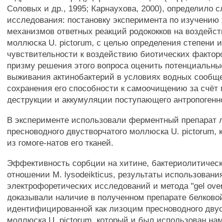
Соловых и др., 1995; Карнаухова, 2000), определило
исследования: постановку эксперимента по изучению 
механизмов ответных реакций родококков на воздейс
моллюска U. pictorum, с целью определения степени 
чувствительности к воздействию биотических факторо
призму решения этого вопроса оценить потенциальн
выживания актинобактерий в условиях водных сообщ
сохранения его способности к самоочищению за счёт
деструкции и аккумуляции поступающего антропогенно
В эксперименте использовали ферментный препарат
пресноводного двустворчатого моллюска U. pictorum,
из гомоге-натов его тканей.
Эффективность сорбции на хитине, бактериолитичес
отношении М. lysodeikticus, результаты использовани
электрофоретических исследований и метода "gel over
доказывали наличие в полученном препарате белково
идентифицированной как лизоцим пресноводного дву
моллюска U. pictorum, который и был использован н