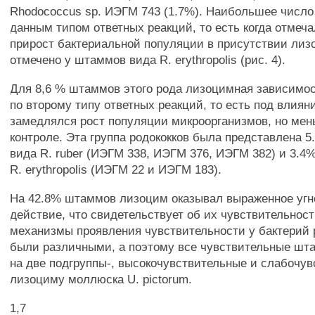
Rhodococcus sp. ИЭГМ 743 (1.7%). Наибольшее числ
данным типом ответных реакций, то есть когда отмеч
прирост бактериальной популяции в присутствии лиз
отмечено у штаммов вида R. erythropolis (рис. 4).
Для 8,6 % штаммов этого рода лизоцимная зависимо
по второму типу ответных реакций, то есть под влия
замедлялся рост популяции микроорганизмов, но мен
контроле. Эта группа родококков была представлена 
вида R. ruber (ИЭГМ 338, ИЭГМ 376, ИЭГМ 382) и 3.
R. erythropolis (ИЭГМ 22 и ИЭГМ 183).
На 42.8% штаммов лизоцим оказывал выраженное уг
действие, что свидетельствует об их чувствительност
механизмы проявления чувствительности у бактерий 
были различными, а поэтому все чувствительные ш
на две подгруппы-, высокочувствительные и слабочув
лизоциму моллюска U. pictorum.
1,7