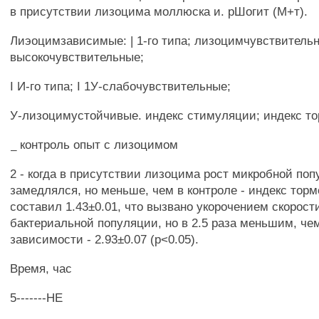
в присутствии лизоцима моллюска и. рШогит (М+т).
Лиэоцимзависимые: | 1-го типа; лизоцимчувствительн
высокочувствительные;
I И-го типа; I 1У-слабочувствительные;
У-лизоцимустойчивые. индекс стимуляции; индекс т
_ контроль опыт с лизоцимом
2 - когда в присутствии лизоцима рост микробной по
замедлялся, но меньше, чем в контроле - индекс тор
составил 1.43±0.01, что вызвано укорочением скорост
бактериальной популяции, но в 2.5 раза меньшим, че
зависимости - 2.93±0.07 (р<0.05).
Время, час
5-------НЕ