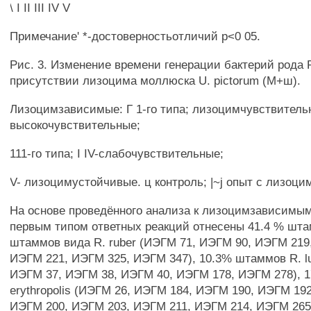
\ I II III IV V
Примечание' *-достоверностьотличий р<0 05.
Рис. 3. Изменение времени генерации бактерий рода 
присутствии лизоцима моллюска U. pictorum (М+ш).
Лизоцимзависимые: Г 1-го типа; лизоцимчувствитель
высокочувствительные;
111-го типа; I IV-слабочувствительные;
V- лизоцимустойчивые. ц контроль; |~j опыт с лизоци
На основе проведённого анализа к лизоцимзависимы
первым типом ответных реакций отнесены 41.4 % шта
штаммов вида R. ruber (ИЭГМ 71, ИЭГМ 90, ИЭГМ 219
ИЭГМ 221, ИЭГМ 325, ИЭГМ 347), 10.3% штаммов R. l
ИЭГМ 37, ИЭГМ 38, ИЭГМ 40, ИЭГМ 178, ИЭГМ 278), 
erythropolis (ИЭГМ 26, ИЭГМ 184, ИЭГМ 190, ИЭГМ 19
ИЭГМ 200, ИЭГМ 203, ИЭГМ 211, ИЭГМ 214, ИЭГМ 26