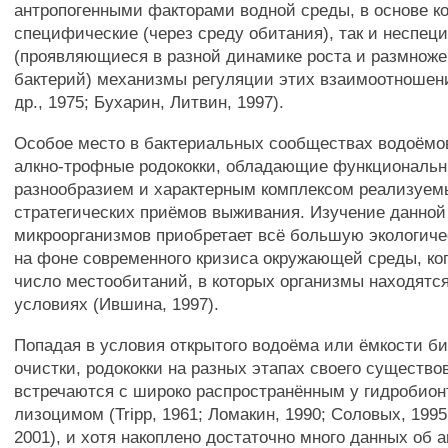
антропогенными факторами водной среды, в основе ко
специфические (через среду обитания), так и неспец
(проявляющиеся в разной динамике роста и размнож
бактерий) механизмы регуляции этих взаимоотношен
др., 1975; Бухарин, Литвин, 1997).
Особое место в бактериальных сообществах водоёмо
алкно-трофные родококки, обладающие функциональ
разнообразием и характерным комплексом реализуем
стратегических приёмов выживания. Изучение данной
микроорганизмов приобретает всё большую экологич
на фоне современного кризиса окружающей среды, ко
число местообитаний, в которых организмы находятс
условиях (Ившина, 1997).
Попадая в условия открытого водоёма или ёмкости б
очистки, родококки на разных этапах своего существо
встречаются с широко распространённым у гидробио
лизоцимом (Tripp, 1961; Ломакин, 1990; Соловых, 1995
2001), и хотя накоплено достаточно много данных об