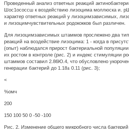
Проведенный анализ ответных реакций актинобактери
Шос1ососсш к воздействию лизоцима моллюска и. рШо
характер ответных реакций у лизоцимзависимых, ли
и лизоцимчувствительных родококков был различен.
Для лизоцимзависимых штаммов прослежено два тип
реакций на воздействие лизоцима: 1 - когда в присут
(опыт) наблюдался прирост бактериальной популяции
их ростом в контроле (рис. 2) и индекс стимуляции ро
штаммов составил 2.86Ю.4, что обусловлено укороч
генерации бактерий до 1.18± 0.11 (рис. 3);
<
%омч
200
150 100 50 0 -50 -100
Рис. 2. Изменение общего микробного числа бактери