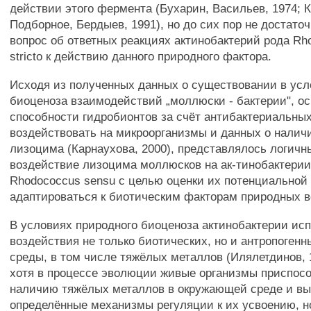
действии этого фермента (Бухарин, Васильев, 1974; К
Подборное, Бердыев, 1991), но до сих пор не достато
вопрос об ответных реакциях актинобактерий рода Rh
stricto к действию данного природного фактора.
Исходя из полученных данных о существовании в усл
биоценоза взаимодействий „моллюски - бактерии", о
способности гидробионтов за счёт антибактериальны
воздействовать на микроорганизмы и данных о налич
лизоцима (Карнаухова, 2000), представлялось логич
воздействие лизоцима моллюсков на ак-тинобактерии
Rhodococcus sensu с целью оценки их потенциальной
адаптироваться к биотическим факторам природных 
В условиях природного биоценоза актинобактерии и
воздействия не только биотических, но и антропоген
среды, в том числе тяжёлых металлов (Илялетдинов, 1
хотя в процессе эволюции живые организмы приспос
наличию тяжёлых металлов в окружающей среде и в
определённые механизмы регуляции к их усвоению, н