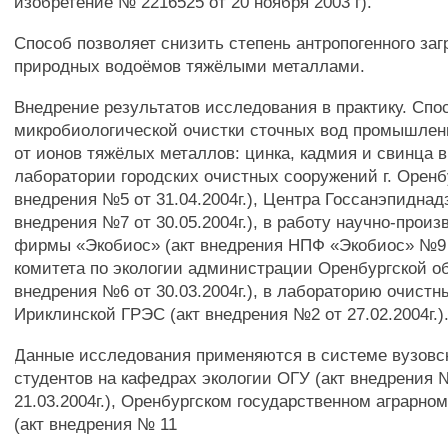
изобретение № 2216525 от 20 ноября 2003 г).
Способ позволяет снизить степень антропогенного заг
природных водоёмов тяжёлыми металлами.
Внедрение результатов исследования в практику. Спо
микробиологической очистки сточных вод промышле
от ионов тяжёлых металлов: цинка, кадмия и свинца в
лаборатории городских очистных сооружений г. Оренбу
внедрения №5 от 31.04.2004г.), Центра Госсанэпиднадз
внедрения №7 от 30.05.2004г.), в работу научно-прои
фирмы «Экобиос» (акт внедрения НПФ «Экобиос» №9 от
комитета по экологии администрации Оренбургской об
внедрения №6 от 30.03.2004г.), в лабораторию очист
Ириклинской ГРЭС (акт внедрения №2 от 27.02.2004г.)
Данные исследования применяются в системе вузовс
студентов на кафедрах экологии ОГУ (акт внедрения 
21.03.2004г.), Оренбургском государственном аграрно
(акт внедрения № 11