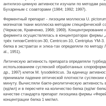
антилизо-цимную активности изучали по методам ра
Бухариным с соавторами (1984; 1992; 1997).
Ферментный препарат - лизоцим моллюска U. pictorum
могенатов ткани моллюска методом специфической с
(Черкасов, Кравченко, 1968; 1969). Концентрирование 
фермента осуществлялась в концентраторах фирмы „
трёх типовrCentricon-30, Centricon-10, Centriplus YM-
белка в экстрактах и элюа-тах определяли по методу Л
al., 1951).
Литическую активность препарата определяли турбид
использованием суспензий обработанных хлороформ
др., 1997) клеток М. lysodeikticus. За единицу активно
принимали падение оптической плотности суспензии н
минуту. Вычисляли бакте-риолитическую активность 
(ед/мл) и в пересчете на количество белка (ед/мг белк
качестве стандарта препарат лизоцима фирмы «Фере
концентрации белка 1 мкг/мл.