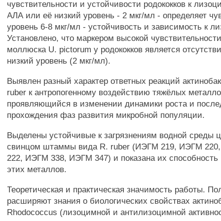
чувствительности и устойчивости родококков к лизоц
АЛА или её низкий уровень - 2 мкг/мл - определяет чу
уровень 6-8 мкг/мл - устойчивость и зависимость к л
Установлено, что маркером высокой чувствительност
моллюска U. pictorum у родококков является отсутств
низкий уровень (2 мкг/мл).
Выявлен разный характер ответных реакций актинобак
ruber к антропогенному воздействию тяжёлых металло
проявляющийся в изменении динамики роста и после
прохождения фаз развития микробной популяции.
Выделены устойчивые к загрязнениям водной среды ц
свинцом штаммы вида R. ruber (ИЭГМ 219, ИЭГМ 220
222, ИЭГМ 338, ИЭГМ 347) и показана их способность
этих металлов.
Теоретическая и практическая значимость работы. П
расширяют знания о биологических свойствах актино
Rhodococcus (лизоцимной и антилизоцимной активнос