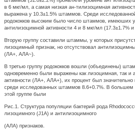
штаммов (31.0±2.2%) проявляли уровень ант илизоцг
в 6 мкг/мл, а самая низкая ан-тилизоцимная активнос
выражена у 10.3±1.5% штаммов. Среди исследованно
родококков высоким было число штаммов, имеюших 
антилизоцимной активности 4 и 8 мкг/мл (17.3±1.7% и
Вторую группу составили штаммы, у которых присутс
лизоцимный признак, но отсутствовал антилизоцимны
(ЛА+, АЛА~).
В третью группу родококков вошли (объединены) шта
одновременно были выражены как лизоцимная, так и
активности (ЛА+, АЛА+), их процент был значительно
среди исследованных штаммов 8.6+0.7%. В большем 
этой группе были
Рис.1. Структура популяции бактерий рода Rhodococc
лизоцимного (J1A) и антилизоцимного
(АЛА) признаков.