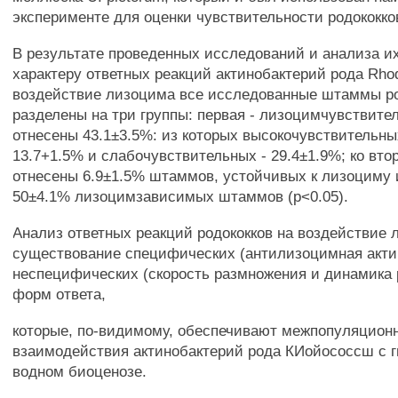
эксперименте для оценки чувствительности родококков
В результате проведенных исследований и анализа их
характеру ответных реакций актинобактерий рода Rho
воздействие лизоцима все исследованные штаммы р
разделены на три группы: первая - лизоцимчувствите
отнесены 43.1±3.5%: из которых высокочувствительны
13.7+1.5% и слабочувствительных - 29.4±1.9%; ко вто
отнесены 6.9±1.5% штаммов, устойчивых к лизоциму и
50±4.1% лизоцимзависимых штаммов (р<0.05).
Анализ ответных реакций родококков на воздействие 
существование специфических (антилизоцимная акти
неспецифических (скорость размножения и динамика 
форм ответа,
которые, по-видимому, обеспечивают межпопуляцион
взаимодействия актинобактерий рода КИойососсш с 
водном биоценозе.