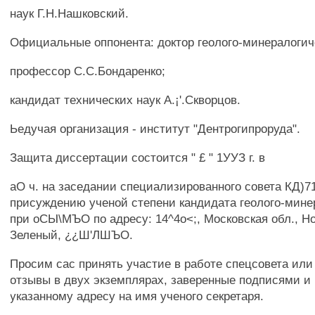
наук Г.Н.Нашковский.
Официальные оппонента: доктор геолого-минералогич
профессор С.С.Бондаренко;
кандидат технических наук А.¡'.Скворцов.
Ьедучая организация - институт "Дентрогипроруда".
Защита диссертации состоится " £ " 1УУЗ г. в
аО ч. на заседании специализированного совета КД)71
присуждению ученой степени кандидата геолого-мине
при оСЫ\МЪО по адресу: 14^4о<;, Московская обл., Но
Зеленый, ¿¿Ш'ЛШЪО.
Просим сас принять участие в работе спецсовета или
отзывы в двух экземплярах, заверенные подписями и 
указанному адресу на имя ученого секретаря.