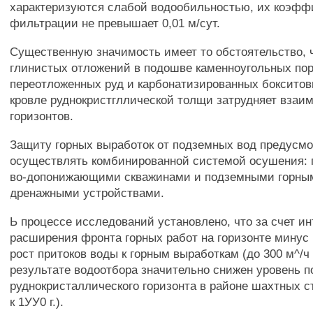
характеризуются слабой водообильностью, их коэфф
фильтрации не превышает 0,01 м/сут.
Существенную значимость имеет то обстоятельство, 
глинистых отложений в подошве каменноугольных пор
переотложенных руд и карбонатизированных бокситов
кровле руднокристгллической толщи затрудняет взаи
горизонтов.
Защиту горных выработок от подземных вод предусм
осуществлять комбинированной системой осушения:
во-допонижающими скважинами и подземными горны
дренажными устройствами.
Ь процессе исследований установлено, что за счет и
расширения фронта горных работ на горизонте минус
рост притоков воды к горным выработкам (до 300 м^/ч в
результате водоотбора значительно снижен уровень 
руднокристаллического горизонта в районе шахтных с
к 1УУ0 г.).