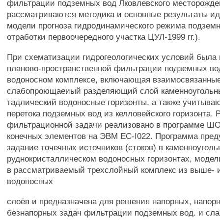
фильтрации подземных вод Лковлевского месторожден
рассматриваются методика и основные результаты и
модели прогноза гидродинамического режима подземн
отработки первоочередного участка ЦУЛ-1999 гг.).
При схематизации гидрогеологических условий была
планово-пространственной фильтрации подземных во
водоносном комплексе, включающая взаимосвязанные
слабопроющаеиый разделяющий слой каменноугольны
тадлический водоносные горизонты, а также учитыв
перетока подземных вод из келловейского горизонта.
фильтрационной задачи реализовано в программе Ш
конечных элементов на ЭВМ EC-I022. Программа пре
задание точечных источников (стоков) в каменноуголь
руднокристаллическом водоносных горизонтах, модел
в рассматриваемый трехслойный комплекс из выше-
водоносных
слоёв и предназначена для решения напорных, напор
безнапорных задач фильтрации подземных вод. и сл