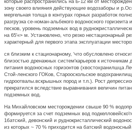
которые распространились на Ь-12 км от месторожден
зону своего влияния действующие водозаборы и р.Ос
мергельная толща в контурах горных разработок полн
разгрузка се-номан-альбекого водоносного горизеита 
песков, уровень подземных вод в руднокристалличес
на 65'«> м. Установлено, что резко нестационарный 
характерный для первого этапа эксплуатации местор
ся близким к стационарному, 'что обусловлено относи
близостью дренажных систем'карьеров к источникам 
питания водоносных горизонтов (хвостохранилшца Ле
Стой-ленского ГОКов, Старооскольское водохранилищ
гидроотвалы.вскрышных пород и т.п.). Рост депресси
прекратился вследствие выравнивания величин питан
подземных вод.
На Михайловском месторождении свыше 90 % водопри
формируется за счет подземных вод подкелловейско'г
1батский, девонский и руднокристаллический водонос
из которых ~ 70 % приходится на батский водоносный 