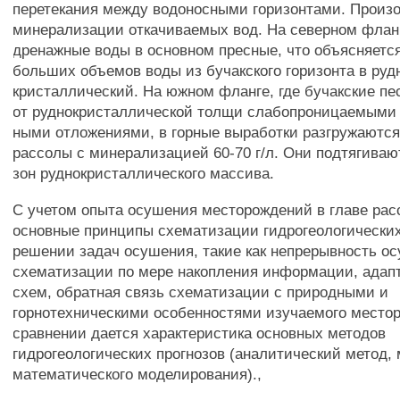
перетекания между водоносными горизонтами. Произ
минерализации откачиваемых вод. На северном флан
дренажные воды в основном пресные, что объясняетс
больших объемов воды из бучакского горизонта в руд
кристаллический. На южном фланге, где бучакские п
от руднокристаллической толщи слабопроницаемыми 
ными отложениями, в горные выработки разгружаютс
рассолы с минерализацией 60-70 г/л. Они подтягиваю
зон руднокристаллического массива.
С учетом опыта осушения месторождений в главе ра
основные принципы схематизации гидрогеологически
решении задач осушения, такие как непрерывность о
схематизации по мере накопления информации, адап
схем, обратная связь схематизации с природными и
горнотехническими особенностями изучаемого место
сравнении дается характеристика основных методов
гидрогеологических прогнозов (аналитический метод,
математического моделирования).,