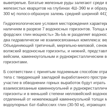
выветрелые. Богатые железные руды залегают среди 
железистых кварцитов на глубинах 4Ш-Э90 м и обра
300 м) полосо-образную залежь средней шириной 441)
Гидрогеологические условия месторождения характе
наличием в разрезе 7 водоносных горизонтов. Толща
фордских глин мощность» ЗЬ-ЬЬ м разделяет водонос
два гидравлически не взаимосвязанных комплекса: ве
Объединяющий третичный, мергельно-меловой, сеном
волжский водоносные горизонты, и нижний, представ
вейским, каменноугольным и руднокристаллическим 
горизонтами.
Б соответствии с принятым подземным способом отра
тела с твердеющей закладкой выработанного простра
участие в обводнении горных выработок будут играть
взаимосвязанные каменноуольннй и руднокристаллич
горизонты и в меньшей степени нелловейский водонос
отделенный от нижележащей каменноуольной толщи
водоупорных бат-байосских глин (30-50 м), играющих 