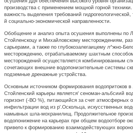
осушения ддя обеспечения высокого уровня организац
производства с применением мощной горной техники.
важность выделения требований гидрогеологической,
й социально-экономической направленности.
Обобщение и анализ опыта осушения выполнены по Л
Стойленскоцу и Михайловскому месторождениям, ра
сарьерами, а также по глубокозалегаицему л^жно-Бел
месторождению, отрабатываемому шахтным способом
месторождений осуществляется комбинированным сп
сочетающих внешние водопонизительные системы ск
подземные дренажные устройства.
Основным источником формирования водопритоков в
Стойленский карьеры является' сеноман-альбсиий в
горизонт (-ВО %), питающийся за счет атмосферных о
инфильтрации вод из р'.Оскольца, искусственных во
намывных шла-мохранилищ. Продолжительное произ
водопонижение на карьерах при общем водоотборе окол
привело к формированию взаимодействующих вороно