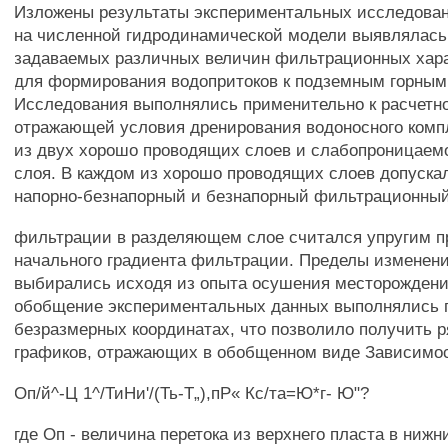
Изложены результаты экспериментальных исследован
на численной гидродинамической модели выявлялась
задаваемых различных величин фильтрационных хара
для формирования водопритоков к подземным горным
Исследования выполнялись применительно к расчетн
отражающей условия дренирования водоносного комп
из двух хорошо проводящих слоев и слабопроницаем
слоя. В каждом из хорошо проводящих слоев допуска
напорно-безнапорный и безнапорный фильтрационный
фильтрации в разделяющем слое считался упругим п
начального градиента фильтрации. Пределы изменен
выбирались исходя из опыта осушения месторождени
обобщение экспериментальных данных выполнялись 
безразмерных координатах, что позволило получить 
графиков, отражающих в обобщенном виде Зависимо
Оп/й^-Ц 1^/ТиНи'/(Ть-Т„),пР« Кс/та=Ю*г- Ю"?
где Оп - величина перетока из верхнего пласта в нижн