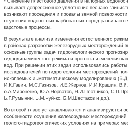
• Снижение пластового давления в напорных водоносн
вызывает депрессионное уплотнение песчано-глинист
возникают проседания и провалы земной поверхности
осушения водоносных карбонатных пород развивают
карстовые процессы.
В результате анализа изменения естественного режи
в районах разработки железорудных месторождений 
основные группы задач гидрогеологического прогнозир
гидродинамического режима и прогноза изменения ка
вод. При решении этих задач использовались работы
исследователей по гидрогеологии месторождений по
ископаемых и,.математическому моделированию (В.Д
И.К.Гавич, М.С.Газизов, И.Е.Жернов, И.И.Крашин, В.й
о.А.Мироненко, Ю.А.Норватов, Н.И.Плотников, С.П.Пр
Ь.Г.Румынин, Ь.М.Чуй-ко, Б.М.Шестаков и др.).
Во второй главе устанавливаются и анализируются о
особенности осушения железорудных месторождений
геолого-гидрогеологических условиях на примерах м