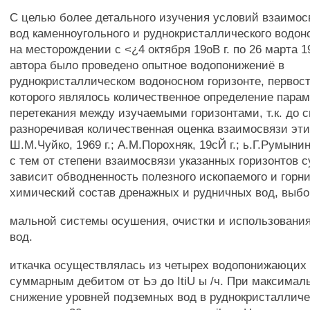
С целью более детального изучения условий взаимо
вод каменноугольного и руднокристаллического водон
на месторождении с <¿4 октября 19оВ г. по 26 марта 1
автора было проведено опытное водопонижениё в
руднокристаллическом водоносном горизонте, первос
которого являлось количественное определение пара
перетекания между изучаемыми горизонтами, т.к. до 
разноречивая количественная оценка взаимосвязи эти
Ш.М.Чуйко, 1969 г.; А.М.Порохняк, 19сЙ г.; ь.Г.Румынин,
с тем от степени взаимосвязи указанных горизонтов 
зависит обводненность полезного ископаемого и горн
химический состав дренажных и рудничных вод, выбор
мальной системы осушения, очистки и использовани
вод.
иткачка осуществлялась из четырех водопонижаюцих 
суммарным дебитом от Ьэ до ItiU ы /ч. При максимал
снижение уровней подземных вод в руднокристалличе