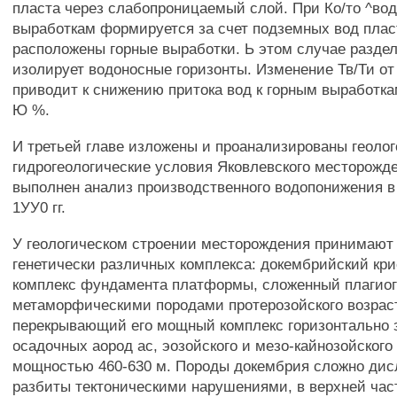
пласта через слабопроницаемый слой. При Ко/то ^вод
выработкам формируется за счет подземных вод пласт
расположены горные выработки. Ь этом случае разд
изолирует водоносные горизонты. Изменение Тв/Ти от 
приводит к снижению притока вод к горным выработка
Ю %.
И третьей главе изложены и проанализированы геолог
гидрогеологические условия Яковлевского месторожд
выполнен анализ производственного водопонижения в
1УУ0 гг.
У геологическом строении месторождения принимают
генетически различных комплекса: докембрийский кр
комплекс фундамента платформы, сложенный плагиог
метаморфическими породами протерозойского возраст
перекрывающий его мощный комплекс горизонтально
осадочных аород ас, эозойского и мезо-кайнозойского
мощностью 460-630 м. Породы докембрия сложно дис
разбиты тектоническими нарушениями, в верхней час