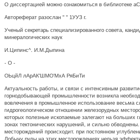
О диссертацией можно ознакомиться в библиотеке 
Автореферат разослан " " 1УУЗ г.
Ученый секретарь специализированного совета, кандид
минералогических наук
И.Ципинс^. И.М.Дыпина
- О -
ОЬцйЛ лАрАК'ШМО'МхА РяБиТи
Актуальность работы, и связи с интенсивным развит
горнодобывающей промышленности возникла необхо
вовлечения в промышленное использование весьма с
гидрогеологическом отношении железорудных местор
которых полезные ископаемые залегают на больших г
зонах тектонических нарушений, и сильно обводнены
месторождений происходит. при постоянном углублени
Лобычу руды на этих месторождениях нельзя эффект