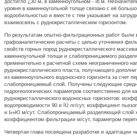
достигло ¿30 м, в каменноугольном - ib м. Незначите
уровня в каменноугольной толще связано с её больш
водообильностыо и вместе с тем указывает на затру
взаимосвязь с руднокристаллическим горизонтом.
По результатам опытно-фильтрационных работ были
графоаналитические расчеты с целью уточнения фил
свойств горных пород руднокристаллического массива
каменноугольной толщи и слабопроницаемого раздел
применительно к расчетной схеме неограниченного на
руднокристаллического пласта, получающего дополни
из каменноугольного водоносного горизонта за счет пе
слабопроницаемый слой. Получены следующие средн
гидрогеологических параметров соответственно для к
руднокристаллического водоносных горизонтов: коэф
водопроводимости 90 и ÍÜ лг/сут, коэффициент пьезо
и Ь»Ю м/сут. Слабопроницаемый разделяющий слой х
коэффициентом фильтрации м/сут, параметром перете
Четвертая глава посвящена разработке и адаптации 