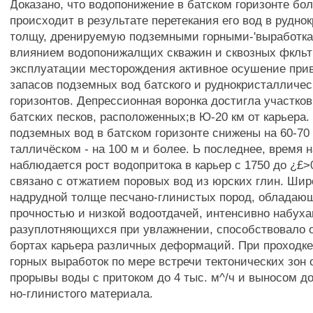
Доказано, что водопонижение в батском горизонте бо
происходит в результате перетекания его вод в рудно
толщу, дренируемую подземными горными-'выработка
влиянием водопонижалщих скважин и сквозных фкльт
эксплуатации месторождения активное осушение прив
запасов подземных вод батского и руднокристалличес
горизонтов. Депрессионная воронка достигла участко
батских песков, расположенных;в Ю-20 км от карьера.
подземных вод в батском горизонте снижены на 60-70 
талличёском - на 100 м и более. Ь последнее, время
наблюдается рост водопритока в карьер с 1750 до ¿£>0
связано с отжатием поровых вод из юрских глин. Шир
надрудной толще песчано-глинистых пород, облада
прочностью и низкой водоотдачей, интенсивно набух
разуплотняющихся при увлажнении, способствовало 
бортах карьера различных деформаций. При проходк
горных выработок по мере встречи тектонических зон
прорывы воды с притоком до 4 тыс. м^/ч и выносом до
но-глинистого материала.