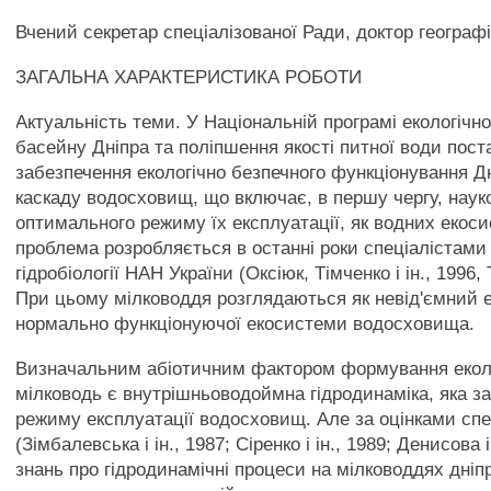
Вчений секретар спеціалізованої Ради, доктор географ
ЗАГАЛЬНА ХАРАКТЕРИСТИКА РОБОТИ
Актуальність теми. У Національній програмі екологічн
басейну Дніпра та поліпшення якості питної води пос
забезпечення екологічно безпечного функціонування Д
каскаду водосховищ, що включає, в першу чергу, наук
оптимального режиму їх експлуатації, як водних екос
проблема розробляється в останні роки спеціалістами
гідробіології НАН України (Оксіюк, Тімченко і ін., 1996,
При цьому мілководдя розглядаються як невід'ємний 
нормально функціонуючої екосистеми водосховища.
Визначальним абіотичним фактором формування еколо
мілководь є внутрішньоводоймна гідродинаміка, яка з
режиму експлуатації водосховищ. Але за оцінками спе
(Зімбалевська і ін., 1987; Сіренко і ін., 1989; Денисова і
знань про гідродинамічні процеси на мілководдях дніп