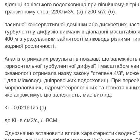
ділянці Канівського водосховища при північному вітрі 
транзитному стоці 2200 м3/с (а) і 200 м'/с (б).
пасивної консервативної домішки або дискретних част
турбулентну дифузію вивчали в діапазоні масштабів я
400 м з урахуванням зайнятості мілководь різними ти
водяної рослинності.
Аналіз отриманих результатів показав, що залежність
горизонтальної турбулентної дифузії і масштабом яви
океанології отримала назву закону "степеня 4/3", мож
і для мілководь дніпровських водосховищ. При пересі
морфологічних, гідрометеорологічних та геоботанічних
яке апроксимує цю залежність, має вигляд:
Кі - 0,0216 Іиз (1)
де Кі -в см2/с, / -ВСМ.
Однозначно встановити вплив характеристик водяної р