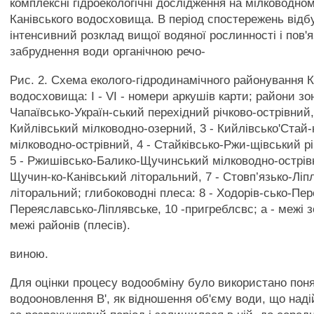
комплексні гідроекологічні дослідження на мілководном
Канівського водосховища. В період спостережень відб
інтенсивний розклад вищої водяної рослинності і пов'
забруднення води органічною речо-
Рис. 2. Схема еколого-гідродинамічного районування К
водосховища: І - VI - номери аркушів карти; райони зо
Чапаївсько-Україн-ський перехідний річково-острівний, 
Кийлівський мілководно-озерний, 3 - Кийлівсько'Стай-
мілководно-острівний, 4 - Стайківсько-Ржи-щівський рі
5 - Ржишівсько-Балико-Щучинський мілководно-острівн
Щучин-ко-Канівський літоральний, 7 - Стовп’язько-Ліп
літоральний; глибоководні плеса: 8 - Ходорів-сько-Пер
Переяславсько-Ліплявське, 10 -пригреблсвс; а - межі з
межі районів (плесів).
виною.
Для оцінки процесу водообміну було використано поня
водооновлення В', як відношення об'єму води, що над