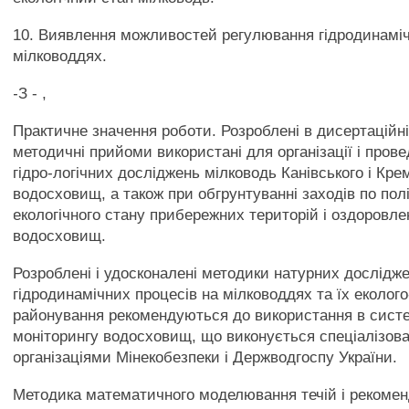
10. Виявлення можливостей регулювання гідродинаміч
мілководдях.
-З - ,
Практичне значення роботи. Розроблені в дисертаційні
методичні прийоми використані для організації і прове
гідро-логічних досліджень мілководь Канівського і Кр
водосховищ, а також при обгрунтуванні заходів по по
екологічного стану прибережних територій і оздоровл
водосховищ.
Розроблені і удосконалені методики натурних дослідж
гідродинамічних процесів на мілководдях та їх еколог
районування рекомендуються до використання в систе
моніторингу водосховищ, що виконується спеціалізов
організаціями Мінекобезпеки і Держводгоспу України.
Методика математичного моделювання течій і рекомен