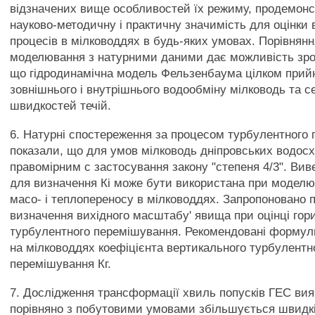
відзначених вище особливостей їх режиму, продемонс
науково-методичну і практичну значимість для оцінки
процесів в мілководдях в будь-яких умовах. Порівнянн
моделювання з натурними даними дає можливість зро
що гідродинамічна модель Фельзенбаума цілком прийн
зовнішнього і внутрішнього водообміну мілководь та с
швидкостей течій.
6. Натурні спостереження за процесом турбулентного
показали, що для умов мілководь дніпровських водос
правомірним с застосування закону "степеня 4/3". Ви
для визначення Кі може бути використана при моделю
масо- і теплопереносу в мілководдях. Запропоновано 
визначення вихідного масштабу' явища при оцінці гор
турбулентного перемішування. Рекомендовані формул
на мілководдях коефіцієнта вертикального турбулентн
перемішування Кг.
7. Дослідження трансформації хвиль попусків ГЕС ви
порівняно з побутовими умовами збільшується швидк