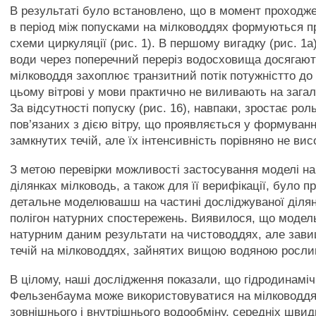
В результаті було встановлено, що в момент проходже
в період між попусками на мілководдях формуються п
схеми циркуляції (рис. 1). В першому вигадку (рис. 1а
води через поперечний переріз водосховища досягают
мілководдя захоплює транзитний потік потужністто до
цьому вітрові у мови практично не виливають на зага
За відсутності попуску (рис. 16), навпаки, зростає рол
пов’язаних з дією вітру, що проявляється у формуванн
замкнутих течій, але їх інтенсивність порівняно не вис
З метою перевірки можливості застосування моделі н
ділянках мілководь, а також для її верифікації, було 
детальне моделювашш на частині досліджуваної діля
полігон натурних спостережень. Виявилося, що модель
натурним даним результати на чистоводдях, але зав
течій на мілководдях, зайнятих вищою водяною росли
В цілому, наші дослідження показали, що гідродинамі
Фельзенбаума може використовуватися на мілководдя
зовнішнього і внутрішнього водообміну, середніх швид