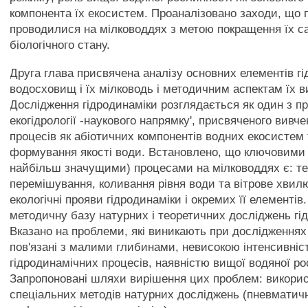
компонента їх екосистем. Проаналізовано заходи, що 
проводилися на мілководдях з метою покращення їх са
біологічного стану.
Друга глава присвячена аналізу основних елементів г
водосховищ і їх мілководь і методичним аспектам їх в
Дослідження гідродинаміки розглядається як один з пр
екогідрології -наукового напрямку', присвяченого вивч
процесів як абіотичних компонентів водних екосистем 
формування якості води. Встановлено, що ключовими 
найбільш значущими) процесами на мілководдях є: теч
перемішування, коливання рівня води та вітрове хвил
екологічні прояви гідродинаміки і окремих її елементів
методичну базу натурних і теоретичних досліджень гі
Вказано на проблеми, які виникають при дослідженнях
пов'язані з малими глибинами, невисокою інтенсивніс
гідродинамічних процесів, наявністю вищої водяної ро
Запропоновані шляхи вирішення цих проблем: викори
спеціальних методів натурних досліджень (пневматич