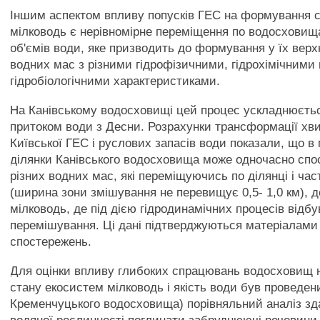
Іншим аспектом впливу попусків ГЕС на формування 
мілководь є нерівномірне переміщення по водосховищ
об'ємів води, яке призводить до формування у їх верх
водних мас з різними гідрофізичними, гідрохімічними 
гідробіологічними характеристиками.
На Канівському водосховищі цей процес ускладнюєть
притоком води з Десни. Розрахунки трансформації хви
Київської ГЕС і руслових запасів води показали, що в
ділянки Канівського водосховища може одночасно спос
різних водних мас, які переміщуючись по ділянці і ча
(ширина зони змішування не перевищує 0,5- 1,0 км), 
мілководь, де під дією гідродинамічних процесів відбу
перемішування. Ці дані підтверджуються матеріалами 
спостережень.
Для оцінки впливу глибоких спрацювань водосховищ
стану екосистем мілководь і якість води був проведен
Кременчуцького водосховища) порівняльний аналіз зд