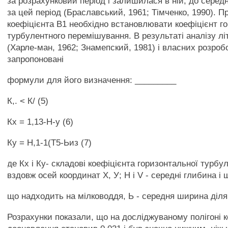
за розрахунковий період і залишилася в ній, до серед
за цей період (Браславський, 1961; Тімченко, 1990). П
коефіцієнта В1 необхідно встановлювати коефіцієнт г
турбулентного перемішування. В результаті аналізу л
(Харле-ман, 1962; Знамепский, 1981) і власних розробо
запропоновані
формули для його визначення: _________
К,. < К/ (5)
Кх = 1,13-Н-у (6)
Ку = Н,1-1(Т5-Ьиз (7)
де Кх і Ку- складові коефіцієнта горизонтальної турбу
вздовж осей координат X, У; Н і V - середні глибина і 
що надходить на мілководдя, Ь - середня ширина діля
Розрахунки показали, що на досліджуваному полігоні к