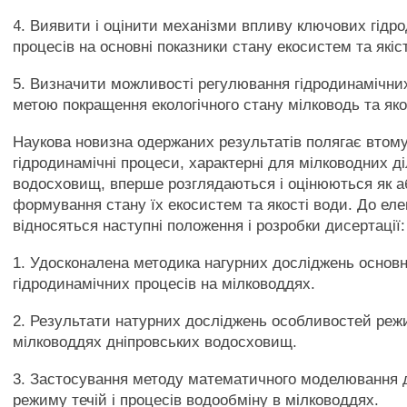
4. Виявити і оцінити механізми впливу ключових гідр
процесів на основні показники стану екосистем та якіс
5. Визначити можливості регулювання гідродинамічних
метою покращення екологічного стану мілководь та яко
Наукова новизна одержаних результатів полягає втому
гідродинамічні процеси, характерні для мілководних д
водосховищ, вперше розглядаються і оцінюються як а
формування стану їх екосистем та якості води. До ел
відносяться наступні положення і розробки дисертації:
1. Удосконалена методика нагурних досліджень основ
гідродинамічних процесів на мілководдях.
2. Результати натурних досліджень особливостей режи
мілководдях дніпровських водосховищ.
3. Застосування методу математичного моделювання 
режиму течій і процесів водообміну в мілководдях.