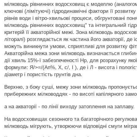
мілководь рівнинних водосховищ є моделлю (аналогом)
ключові (лімітуючі) гідродинамічні фактори її розвитку
рівнів води і вітро-хвильові процеси, обгрунтовані пон
мілководь рівнинних водосховищ" та інтегральний гід
критерій її акваторійної межі. Зона мілководь водосхо
літоралі) розглядається як частина його акваторії, де 
можуть виникнути умови, сприятливі для розвитку фіт
Акваторійна межа зони мілководь визначається глиб
дії хвиль 15%-ї забезпеченості Нр, для розрахунку яко
формули: Я/>=/(Ап%, X, с/, І ), де і Л - висота і пологіст
діаметр і пористість грунтів дна.
Верхню, з боку суші, межу зони мілководь пропонуєть
прибережних мілководдях - по висоті капілярного замо
а на акваторії - по лінії виходу затоплення на заплаву.
На водосховищах сезонного та багаторічного регулюва
мілководь мігрують, утворюючи відповідні смуги міграц