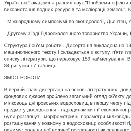
Української академії аграрних наук "Проблеми ефекти
використання водних ресурсів та меліорації земель", Ки
- Міжнародному симпозіумі по екогідрології, Дьєнтен, А
- Другому з'їзді Гідроекологічного товариства України, 
Структура і об'єм роботи . Дисертація викладена на 18
машинописного тексту і складається з вступу, п'яти гл
списку літератури, що нараховує 153 найменування. В
34 рисунки і 7 таблиць.
ЗМІСТ РОБОТИ
В першій главі дисертації на основі літературних, дові
фондових джерел зроблено загальний огляд об'єкту до
мілководь дніпровських водосховищ в першу чергу під
предмету дослідження - гідродинаміки і її екологічної 
були розглянуті- морфометричні параметри мілководь 
розташування у кожному з водосховищ; особливості гі
режиму; роль вищої водяної рослинності як основного 