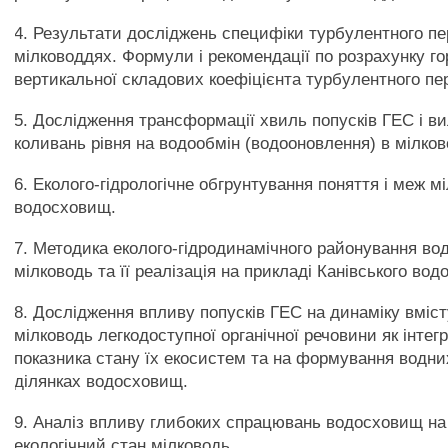
4. Результати досліджень специфіки турбулентного п
мілководдях. Формули і рекомендації по розрахунку го
вертикальної складових коефіцієнта турбулентного п
5. Дослідження трансформації хвиль попусків ГЕС і в
коливань рівня на водообмін (водооновлення) в мілко
6. Еколого-гідрологічне обгрунтування поняття і меж м
водосховищ.
7. Методика еколого-гідродинамічного районування вод
мілководь та її реалізація на прикладі Канівського во
8. Дослідження впливу попусків ГЕС на динаміку вміст
мілководь легкодоступної органічної речовини як інтег
показника стану їх екосистем та на формування водни
ділянках водосховищ.
9. Аналіз впливу глибоких спрацювань водосховищ на
екологічний стан мілководь.