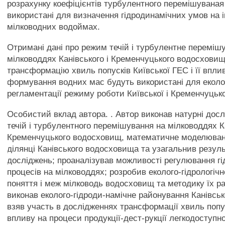
розрахунку коефіцієнтів турбулентного перемішувана
використані для визначення гідродинамічних умов на 
мілководних водоймах.
Отримані дані про режим течій і турбулентне переміш
мілководдях Канівського і Кременчуцького водосховищ,
трансформацію хвиль попусків Київської ГЕС і її впли
формування водних мас будуть використані для еколог
регламентації режиму роботи Київської і Кременчуцьк
Особистий вклад автора. . Автор виконав натурні дос
течій і турбулентного перемішування на мілководдях Ка
Кременчуцького водосховищ, математичне моделюванн
ділянці Канівського водосховища та узагальнив резул
досліджень; проаналізував можливості регулювання г
процесів на мілководдях; розробив еколого-гідрологіч
поняття і меж мілководь водосховищ та методику їх р
виконав еколого-гідроди-намічне районування Канівсь
взяв участь в дослідженнях трансформації хвиль попус
впливу на процеси продукції-дест-рукції легкодоступно