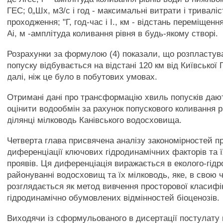
ГЕС; 0„Шх, м3/с і год - максимальні витрати і триваліс
проходження; "Г, год-час і І., км - відстань переміщенн
Аі, м -амплітуда коливання рівня в будь-якому створі.
Розрахунки за формулою (4) показали, що розпластув
попуску відбувається на відстані 120 км від Київської 
далі, ніж це було в побутових умовах.
Отримані дані про трансформацію хвиль попусків даю
оцінити водообмін за рахунок попускового коливання р
ділянці мілководь Канівського водосховища.
Четверта глава присвячена аналізу закономірностей п
диференціації ключових гідродинамічних факторів та ї
проявів. Ця диференціація виражається в еколого-гід
районуванні водосховищ та їх мілководь, яке, в свою ч
розглядається як метод вивчення просторової класифік
гідродинамічно обумовлених відмінностей біоценозів.
Виходячи із сформульованого в дисертації постулату 