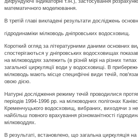
дифундуючі індикаторні т.ін.), застосування розрахунк
математичного моделювання.
В третій главі викладені результати досліджень основ
гідродинаміки мілководь дніпровських водосховищ.
Короткий огляд за літературними даними основних виді
спостерігаються у дніпровських водосховищах показав
на мілководдях залежить (в різній мірі на різних типах
загальної циркуляції води у водосховищі. В прибережн
мілководь мають місце специфічні види течій, пов'язан
овою дією.
Натурні дослідження режиму течій проводилися протяг
періодів 1994-1996 рр. на мілководних полігонах Канівс
Кременчуцького водосховищ, вибраних, виходячи з не
найбільш повного врахування різноманітності гідроди
мілководдях.
В результаті, встановлено, що загальна циркуляція на