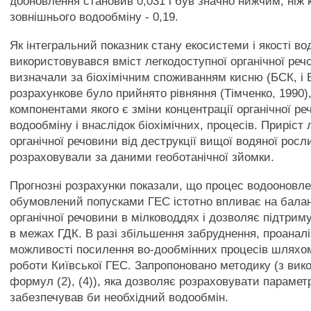
дооновлення становив 0,031 і був значно нижчим, ніж 
зовнішнього водообміну - 0,19.
Як інтегральний показник стану екосистеми і якості во
використовувався вміст легкодоступної органічної реч
визначали за біохімічним споживанням кисню (БСК, 
розрахункове було прийнято рівняння (Тімченко, 1990
компонентами якого є зміни концентрації органічної ре
водообміну і внаслідок біохімічних, процесів. Приріст
органічної речовини від деструкції вищої водяної росл
розраховували за даними геоботанічної зйомки.
Прогнозні розрахунки показали, що процес водооновле
обумовлений попусками ГЕС істотно впливає на балан
органічної речовини в мілководдях і дозволяє підтрим
в межах ГДК. В разі збільшення забруднення, проаналі
можливості посилення во-дообмінних процесів шляхо
роботи Київської ГЕС. Запропоновано методику (з ви
формул (2), (4)), яка дозволяє розраховувати парамет
забезпечував би необхідний водообмін.