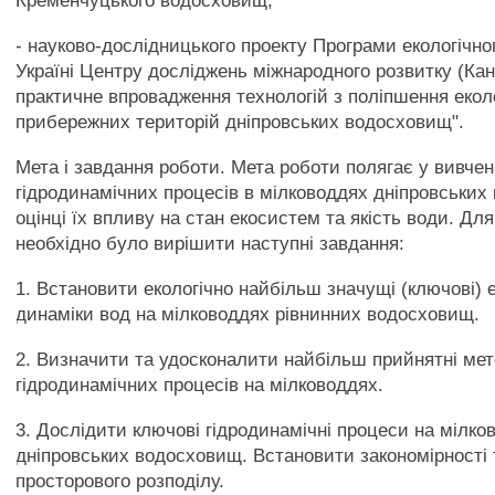
Кременчуцького водосховищ;
- науково-дослідницького проекту Програми екологічн
Україні Центру досліджень міжнародного розвитку (Кан
практичне впровадження технологій з поліпшення екол
прибережних територій дніпровських водосховищ".
Мета і завдання роботи. Мета роботи полягає у вивчен
гідродинамічних процесів в мілководдях дніпровських
оцінці їх впливу на стан екосистем та якість води. Для
необхідно було вирішити наступні завдання:
1. Встановити екологічно найбільш значущі (ключові)
динаміки вод на мілководдях рівнинних водосховищ.
2. Визначити та удосконалити найбільш прийнятні мет
гідродинамічних процесів на мілководдях.
3. Дослідити ключові гідродинамічні процеси на мілко
дніпровських водосховищ. Встановити закономірності 
просторового розподілу.