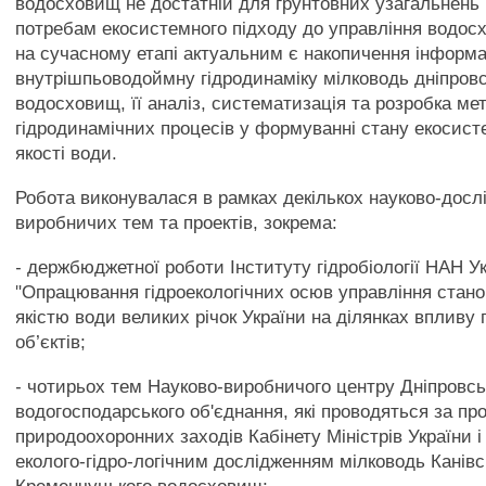
водосховищ не достатній для грунтовних узагальнень і
потребам екосистемного підходу до управління водо
на сучасному етапі актуальним є накопичення інформа
внутрішпьоводоймну гідродинаміку мілководь дніпров
водосховищ, її аналіз, систематизація та розробка мет
гідродинамічних процесів у формуванні стану екосист
якості води.
Робота виконувалася в рамках декількох науково-дослі
виробничих тем та проектів, зокрема:
- держбюджетної роботи Інституту гідробіології НАН У
"Опрацювання гідроекологічних осюв управління стан
якістю води великих річок України на ділянках впливу 
об’єктів;
- чотирьох тем Науково-виробничого центру Дніпровсь
водогосподарського об'єднання, які проводяться за п
природоохоронних заходів Кабінету Міністрів України і
еколого-гідро-логічним дослідженням мілководь Канівсь