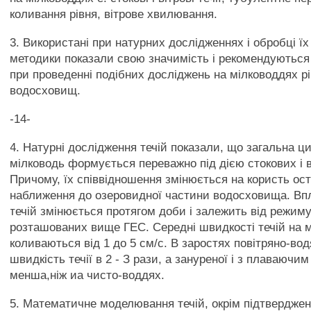
коливання рівня, вітрове хвилювання.
3. Використані при натурних дослідженнях і обробці їх
методики показали свою значимість і рекомендуються
при проведенні подібних досліджень на мілководдях р
водосховищ.
-14-
4. Натурні дослідження течій показали, що загальна ци
мілководь формується переважно під дією стокових і в
Причому, їх співвідношення змінюється на користь оста
наближення до озеровидної частини водосховища. Вп
течій змінюється протягом доби і залежить від режиму
розташованих вище ГЕС. Середні швидкості течій на 
коливаються від 1 до 5 см/с. В заростях повітряно-вод
швидкість течії в 2 - З рази, а зануреної і з плаваючим
менша,ніж иа чисто-воддях.
5. Математичне моделювання течій, окрім підтверджен