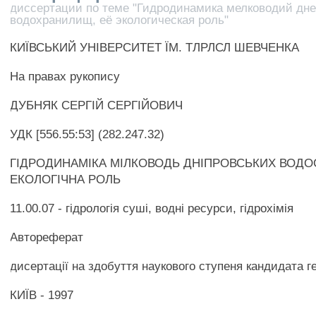
диссертации по теме "Гидродинамика мелководий дн
водохранилищ, её экологическая роль"
КИЇВСЬКИЙ УНІВЕРСИТЕТ ЇМ. ТЛРЛСЛ ШЕВЧЕНКА
На правах рукопису
ДУБНЯК СЕРГІЙ СЕРГІЙОВИЧ
УДК [556.55:53] (282.247.32)
ГІДРОДИНАМІКА МІЛКОВОДЬ ДНІПРОВСЬКИХ ВОДОС
ЕКОЛОГІЧНА РОЛЬ
11.00.07 - гідрологія суші, водні ресурси, гідрохімія
Автореферат
дисертації на здобуття наукового ступеня кандидата г
КИЇВ - 1997