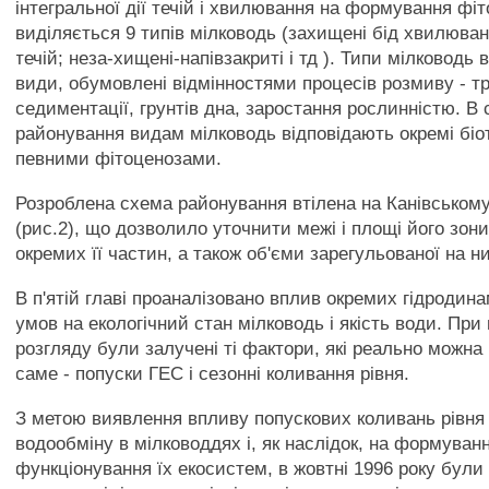
інтегральної дії течій і хвилювання на формування фіт
виділяється 9 типів мілководь (захищені бід хвилювання
течій; неза-хищені-напівзакриті і тд ). Типи мілководь
види, обумовлені відмінностями процесів розмиву - т
седиментації, грунтів дна, заростання рослинністю. В 
районування видам мілководь відповідають окремі біот
певними фітоценозами.
Розроблена схема районування втілена на Канівськом
(рис.2), що дозволило уточнити межі і площі його зон
окремих її частин, а також об'єми зарегульованої на н
В п'ятій главі проаналізовано вплив окремих гідродина
умов на екологічний стан мілководь і якість води. При
розгляду були залучені ті фактори, які реально можна
саме - попуски ГЕС і сезонні коливання рівня.
З метою виявлення впливу попускових коливань рівня
водообміну в мілководдях і, як наслідок, на формуванн
функціонування їх екосистем, в жовтні 1996 року були