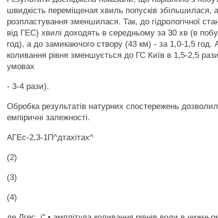
швидкість переміщеная хвиль попусків збільшилася, а 
розпластування зменшилася. Так, до гідрологічної стан
від ГЕС) хвилі доходять в середньому за 30 хв (в поб
год), а до замикаючого створу (43 км) - за 1,0-1,5 год.
коливання рівня зменшується до ГС Київ в 1,5-2,5 рази
умовах
- 3-4 рази).
Обробка результатів натурних спостережень дозволи
емпіричні залежності.
АГЕс-2,3-1П^дтахітах^
(2)
(3)
(4)
де Лгес, і" • амплітуда коливання рівнів води в нижньо