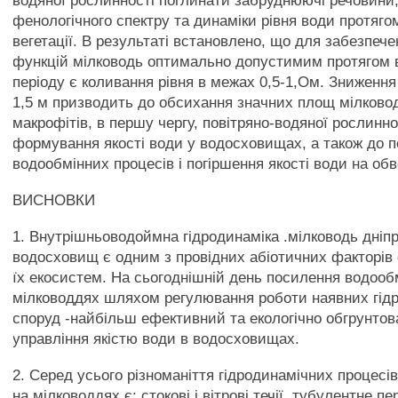
водяної рослинності поглинати забруднюючі речовини, 
фенологічного спектру та динаміки рівня води протяго
вегетації. В результаті встановлено, що для забезпе
функцій мілководь оптимально допустимим протягом в
періоду є коливання рівня в межах 0,5-1,Ом. Зниження
1,5 м призводить до обсихання значних площ мілковод
макрофітів, в першу чергу, повітряно-водяної рослиннос
формування якості води у водосховищах, а також до 
водообмінних процесів і погіршення якості води на об
ВИСНОВКИ
1. Внутрішньоводоймна гідродинаміка .мілководь дніп
водосховищ є одним з провідних абіотичних факторів
їх екосистем. На сьогоднішній день посилення водооб
мілководдях шляхом регулювання роботи наявних гідр
споруд -найбільш ефективний та екологічно обгрунтов
управління якістю води в водосховищах.
2. Серед усього різноманіття гідродинамічних процес
на мілководдях є: стокові і вітрові течії, тубулентне п