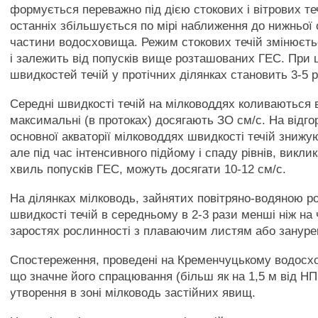
формується переважно під дією стокових і вітрових те
останніх збільшується по мірі наближення до нижньої
частини водосховища. Режим стокових течій змінюєть
і залежить від попусків вище розташованих ГЕС. При
швидкостей течій у протічних ділянках становить 3-5 р
Середні швидкості течій на мілководдях коливаються в
максимальні (в протоках) досягають ЗО см/с. На відг
основної акваторії мілководдях швидкості течій знижу
але під час інтенсивного підйому і спаду рівнів, викл
хвиль попусків ГЕС, можуть досягати 10-12 см/с.
На ділянках мілководь, зайнятих повітряно-водяною р
швидкості течій в середньому в 2-3 рази менші ніж на
заростях рослинності з плаваючим листям або занурено
Спостереження, проведені на Кременчуцькому водосхо
що значне його спрацювання (більш як на 1,5 м від Н
утворення в зоні мілководь застійних явищ.