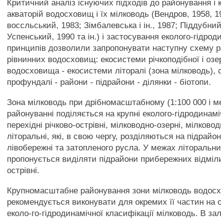
Критичний аналіз існуючих підходів до районування і 
акваторій водосховищ і їх мілководь (Вендров, 1958, 1
воссльський, 1983; Зімбалевська і ін., 1987; Піддубний
Успенський, 1990 та ін.) і застосування еколого-гідро
принципів дозволили запропонувати наступну схему 
рівнинних водосховищ: екосистеми річкоподібної і оз
водосховища - екосистеми літоралі (зона мілководь), с
профундалі - райони - підрайони - ділянки - біотопи.
Зона мілководь при дрібномасштабному (1:100 000 і 
районуванні поділяється на крупні еколого-гідродинамі
перехідні річково-острівні, мілководно-озерні, мілковод
літоральні, які, в свою чергу, розділяються на підрайо
лівобережні та затопленого русла. У межах літоральни
пропонується виділяти підрайони прибережних відміли
острівні.
Крупномасштабне районування зони мілководь водос
рекомендується виконувати для окремих її частин на 
еколо-го-гідродинамічної класифікації мілководь. В за