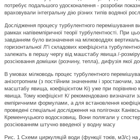
потребує подальшого удосконалення - розробки показни
враховували інтегральну дію різних типів водяної росл
Дослідження процесу турбулентного перемішування в
рамках напівемпіричної теорії турбулентності. При ц
завданням було визначення на мілководдях вертикальн
горизонтальної Л"і складових коефіцієнта турбулентної
залежать в першу чергу від машстабу явища /-розмір
розсіювання домішки (розчину, тепла), дифузія якої д
В умовах мілководь процес турбулентного перемішува
анізотропним (з постійним значенням і зростаючим, з
масштабу явища, коефіцієнтом Кі) уже при порівняно
явища. Тому коефіцієнт К/ рекомендовано визначати з
емпіричними формулами, а для встановлення коефіціє
проведені спеціальні дослідження на полігонах Канівсь
Кременчуцького водосховищ. Вони полягали у спостер
розсіюванням штучно введеної у водну масу
Рис. 1 Схеми циркуляцій води (функції токів, м3/с) на