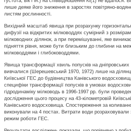
густота, вік і ін.) на співвідношення Кі(1) не вдалося. 
лише деяке його зниження в заростях повітряно-водян
листям рослинності.
Вихідний масштаб явища при розрахунку горизонтальн
дифузії на відкритих мілководдях сумірний з розміра
мілководних ділянок, а при перемішуванні, яке виника
підняття рівня, може бути близьким до глибини на меж
мілководдями і глибоководдями.
Явища трансформації хвиль попусків на дніпровськи
вивчалися (Шерешевський 1970, 1972) лише на ділянц
Київської ГЕС до будівництва Канівського водосховищ
специфіки трансформації попусків в умовах водосхови
гідродинаміку мілководь в 1996-1997 рр. були проведен
дослідження цього процесу на 43-кілометровій Київські
Канівського водосховища. Спостереження за коливанн
виконували на 4 постах. Витрати води розраховували
режим роботи ГЕС.
Результати досліджень показали, що порівняно з поб