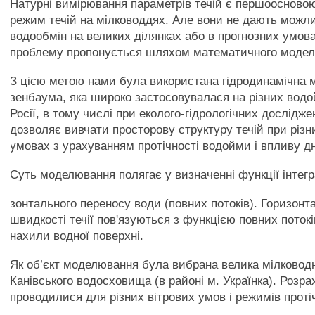
Натурні вимірювання параметрів течій є першоосновою
режим течій на мілководдях. Але вони не дають можли
водообмін на великих ділянках або в прогнозних умов
проблему пропонується шляхом математичного модел
З цією метою нами була використана гідродинамічна м
зенбаума, яка широко застосовувалася на різних водо
Росії, в тому числі при еколого-гідрологічних дослідж
дозволяє вивчати просторову структуру течій при різн
умовах з урахуванням протічності водойми і впливу дн
Суть моделювання полягає у визначенні функції інтегр
зонтального переносу води (повних потоків). Горизонт
швидкості течії пов'язуються з функцією повних потокі
нахили водної поверхні.
Як об’єкт моделювання була вибрана велика мілководн
Канівського водосховища (в районі м. Українка). Розра
проводилися для різних вітрових умов і режимів протіч