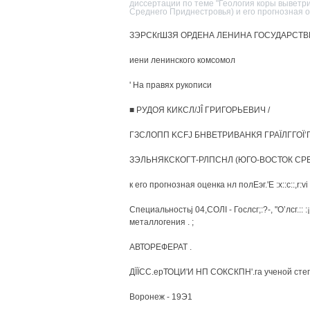
диссертации по теме "Геология коры выветрив
Среднего Приднестровья) и его прогнозная оце
ЗЭРСКгШЗЯ ОРДЕНА ЛЕНИНА ГОСУДАРСТ
иени ленинского комсомол
' На правях рукописи
■ РУДОЯ КИКСЛ/JÎ ГРИГОРЬЕВИЧ /
ГЗСЛОПП KCFJ БНВЕТРИВАНКЯ ГРАЇЛГГОЇ’
ЗЭЛЬНЯКСКОГТ-РЛПСНЛ (ЮГО-ВОСТОК СРЕ
к его прогнозная оценка нл полЕэг.'Е :x::c::,r:vi 
Специальностьj 04,СОЛІ - Гослсг;:?-, "О’лсг.:: :¡
металлогения . ;
АВТОРЕФЕРАТ .
ДЇЇСС.ерТОЦИ'И НП СОКСКПН'.га ученой степ
Воронеж - 19Э1