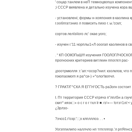
' соцар.танлем в неП темноцвопшх компонент
;і СССР виявлена и детально изучена кора вш
- установлені; формы н-хояпония в каолина к
г.ообпгатзнио л повисить пихо г. ы.'сскл;
сортов лелїзіїого лс’ окае.уого;
- изучен г.'11.чорплы1»Л ооогап каолинов в с
. “ КП ООІІОПаШ!!! изучения ГООЛОГЛЧОСКОГ
прогноєних критериев витлеин ппоглгл рас-
¡роотрмюлля :г.’ап:<осор?нил: кзолклов, что п
гокопаомогп я ра^си-) »^олог'вопчл.
? ГРАКТ/Г^СКА Я ЕГГН’ОСТЬ раЗогн состоит л 
I. Пт территория СССР ктрячз п”лпл5н а гэучг
скит* иязк:::« о с г о г тхл Iг ■. гэ‘«— !отзт1л/:<
¿Зрлзо-
?зчсо1:г'озр:':::;х клплллоэ. . . •
Уогзппилипо наллчло нп тгпгллгор.’л рпЯпнсз э&.