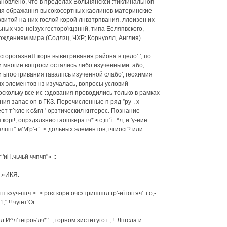
ановлено, что в пределах Вольнянсксй :тиклинальноп
ля ображання высокосортных каолинов материнские
звитой на них гослой корой лнвзтрпвания. ллоизен их
ьных чэо-ноізух гесторо'кцзннй, типа Ееляпвского,
ождениям мира (Содлзц, ЧХР; Корнуолл, Англия).
есгорогазниЯ корн выветривания района в цело’.', по.
 многие вопроси остались либо изученными :або,
 ыгоотривания гавалпсь изученной слабо', геохимия
ых элементов нз изучалась, вопросы условий
скольку все ис-:здования проводились только в рамках
ния запас on в ГКЗ. Перечисленные п ряд ”ру-. х
ет т^кле к с&гл-' орзтическил кнтерес. Познание
корі!, опрздзлзнио гаошкера гч* •гс;іп‘ї:::*л, и.'у-ние
пгп'’ м’М'р'-г”::< дольных элементов, ічгиосг? или
иі і.чьчьй ччпчп"« ::
.«ИКЯ.
 кзуч-шгч >::> ро« кори очсзтришшгл гр'-иїтоггяч': і:о;-
,".!! чуіет'Ог
^л'тегроь'лч*.'’.; горном зиституго і:;.!. Лпгсла и