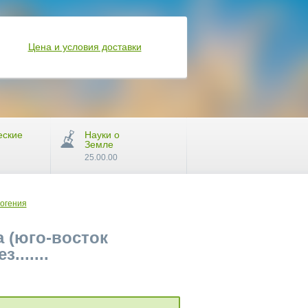
Цена и условия доставки
еские
Науки о
Земле
25.00.00
логения
 (юго-восток
......