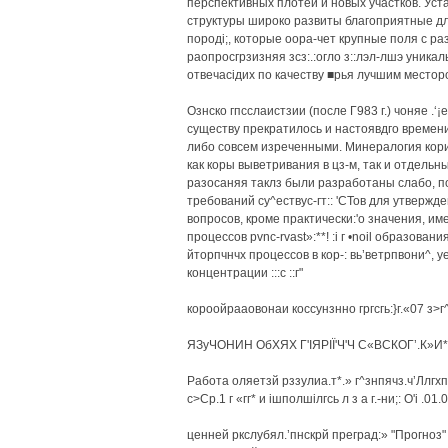
перспективных плотей и новых участков. Уст
структуры широко развиты благоприятные д
породі;, которые оора-чет крупные поля с ра
раопросгрзизняя зсз:.:огло з::лэл-лшэ уникал
отвечасідих по качеству ■рья лучшим местор
Ознско гпсслаистзии (после Г983 г.) чоняе .‘¡
существу прекратилось и настоявдго времени
либо совсем изреченными. Минералогия кори
как коры выветривания в цз-м, так и отдельн
разосаняя таклз были разработаны слабо, по
требований су^ествус-гт:: 'СТов для утвержде
вопросов, кроме практически:'о значения, име
процессов pvnc-rvast»:**! :i г •noil образования 
йторпчнчх процессов в кор-: вь’ветрпвони^, уел
концентрации :::с ::г"
короойрааовонаи коссунзнно гргсгь:}г.«07 з>г^‘'
ЯЗуЧОНИН ОбХЯХ Г'ІЯРІЇ'Ч'Ч С«ВСКОГ’.К»И*
Работа оляетзй рззулиа.т*.» г^знпячз.ч’Ллгхпгп
с>Ср.1 г «гг* и ішполшілгсь л з а г.-ни;: О'і .01.01
ценней ркслубял.’пнскрй преград:» "Прогноз" л И