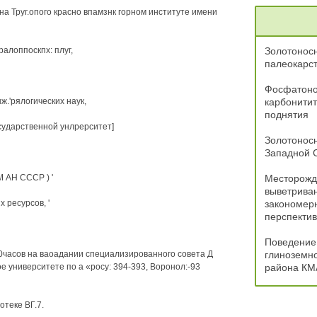
а Труг.опого красно впамзнк горном институте имени
алоппоскпх: плуг,
Золотоносн
палеокарст
Фосфатоно
.'рялогических наук,
карбонитит
поднятия
сударственной унлрерситет]
Золотонос
Западной 
 АН СССР ) '
Месторожде
выветрива
 ресурсов, '
закономер
перспектив
Поведение
Ь00часов на ваоадании специализированного совета Д
глиноземно
 университете по а «росу: 394-393, Воронол:-93
района КМ
теке ВГ.7.