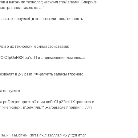
ов и високими технолог; ческлмл споЛягвами. Блерги/е
зетрлганлл такого шла; '
расятах прнуесеі ,■ что позволит ппга'гиппппть
вязи о их технологическими свойствами;
О СТрОеНКЯ ра"о:.П и .. применения комплекса
озволят в 2-3 рззп ."■‘-¡ллчить запасы тлозного
ел: гусягм: .
л рггГол рззпрп-»гр'йтняя лоГг.С!:р2?пз!1Х граплтзз с
 у’.'-г-зп-зло;-., п'.олу.плггл* .••агоргасяе? поппип.’’ ллп
и^П ы.'спко- . :пгт1 пх л.ззлллзл <5 у::':;:л лт.сп