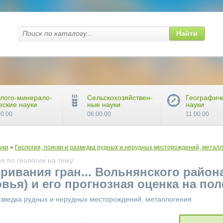
Найти
лого-минерало-
Сельскохозяйствен-
Географич
еские науки
ные науки
науки
00.00
06.00.00
11.00.00
уки
»
Геология, поиски и разведка рудных и нерудных месторождений, метал
я по геологии на тему
ривания гран... Вольнянского района
я) и его прогнозная оценка на полез.
разведка рудных и нерудных месторождений, металлогения