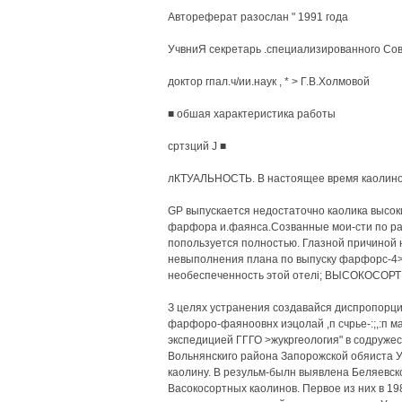
Автореферат разослан " 1991 года
УчвниЯ секретарь .специализированного Со
доктор гпал.ч/ии.наук , * > Г.В.Холмовой
■ обшая характеристика работы
сртзций J ■
лКТУАЛЬНОСТЬ. В настоящее время каолин
GP выпускается недостаточно каолика высоки
фарфора и.фаянса.Созванные мои-сти по 
попользуется полностью. Глазной причиной 
невыполнения плана по выпуску фарфорс-4>
необеспеченность этой отелі; ВЫСОКОСОРТН
З целях устранения создавайся диспропорции
фарфоро-фаяноовнх иэцолай ,п счрье-:;,:п 
экспедицией ГГГО >жукргеология" в содружес
Вольнянскиго района Запорожской обяиста 
каолину. В резульм-былн выявлена Беляевск
Васокосортных каолинов. Первое из них в 198