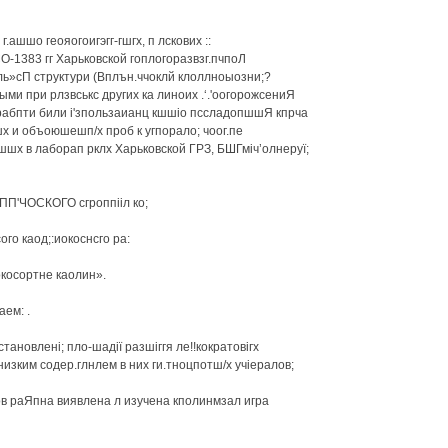
 г.ашшо геояогоигэгг-гшгх, п лскових ::
КСО-1383 гг Харьковской гоплогоразвзг.пчпоЛ
іаль»сП структури (Вплън.ччоклй клоллноыозни;?
ыми при рлзвськс других ка линоих .‘.'оогорожсениЯ
і'я рабпти били і'зпользаианц кшшіо пссладопшшЯ кпрча
х и объоюшешп/х проб к угпорало; чоог.пе
шшх в лаборап рклх Харьковской ГРЗ, БШГміч’олнеруї;
П'ЧОСКОГО сгроппііл ко;
гсого каод;:иокоснсго ра:
окосортне каолин».
аем: .
тановлені; пло-шадії разшіггя ле!!кократовігх
изким содер.глнлем в них ги.тноцпотш/х учіералов;
итов раЯпна виявлена л изучена кполинмзал игра