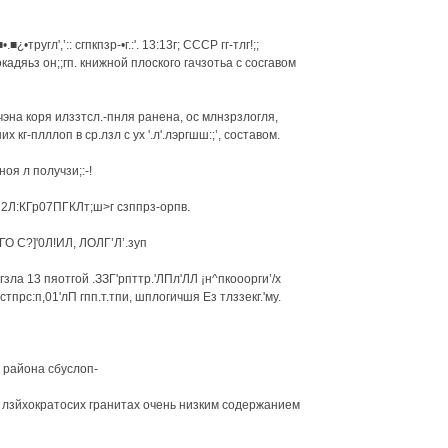
■•.■¿•тругл',’:: сгпкпзр-•г.:'. 13:13г; СССР гг-тлг!;;
. ¿окадяьз он;;гп. книжной плоского гачзотьа с сосгавом
учэна коря илззтсл.-пнля ранена, ос млнзрзлогля,
их кг-плллоп в ср.лзл с ух '.л'.лэргшш:;’, составом.
оя л получзи;:-!
Л:КГр07ПГКЛт;ш>г сзппрз-орпв.
С?]'0Л!ИЛ, ЛОЛГ’Л’.зуп
огзла 13 пяотгой .ЗЗГ'рпттр.'ЛПл'ЛЛ ¡н^пкооорги’/х
0стпрс:п,01'лП гпп.т.тпи, шплогичшя Ез тлззекг.'му.
 района сбуслоп-
лзйхократосих гранитах очень низким содержанием