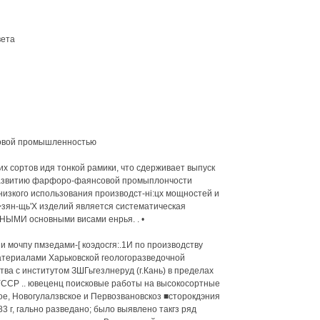
вета
овой промышленностью
х сортов идя тонкой рамики, что сдерживает выпуск
развитию фарфоро-фаянсовой промыплончости
низкого использования производст-ні:цх мощностей и
зян-щь'Х изделий является систематическая
ЫМИ основными висами енрья. . •
 мочпу пмзедами-[ коэдосгя:.1И по производству
материалами Харьковской геологоразведочной
тва с институтом ЗШГьгезлнеруд (г.Кань) в пределах
УССР .. ювеценц поисковые работы на высокосортные
ое, Новогулалзвское и Первозвановскоз ■сторокдэния
3 г, гально разведано; было выявлено такгз ряд