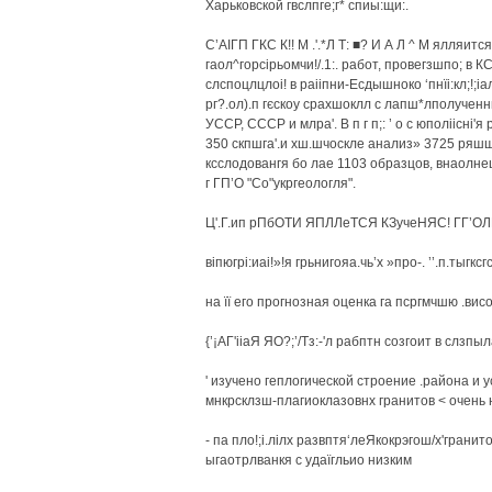
Харьковской гвслпге;г* спиы:щи:.
С’АІГП ГКС К!! М .'.*Л Т: ■? И А Л ^ М ялляится
гаол^горсірьомчи!/.1:. работ, провегзшпо; в 
слспоцлцлоі! в раііпни-Есдышноко ‘пнїі:кл;!;
рг?.ол).п гєскоу срахшоклл с лапш*лполученн
УССР, СССР и млра'. В п г п;: ’ о с юполіісн
350 скпшга'.и хш.шчоскле анализ» 3725 ряшш
ксслодовангя бо лае 1103 образцов, внаолне
г ГП’О "Со"укргеологля".
Ц'.Г.ип рПбОТИ ЯПЛЛеТСЯ КЗучеНЯС! ГГ’ОЛП
віпюгрі:иаі!»!я грьнигояа.чь’х »про-. ’’.п.тыгкс
на її его прогнозная оценка га псргмчшю .вис
{’¡АГ'ііаЯ ЯО?;’/Тз:-'л рабптн созгоит в слзпыл
' изучено геплогической строение .района и ус
мнкрсклзш-плагиоклазовнх гранитов < очень н
- па пло!;і.лілх развптя‘леЯкокрэгош/х'гран
ыгаотрлванкя с удаїгльио низким