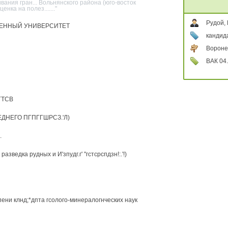
ания гран... Вольнянского района (юго-восток
нка на полез......."
Рудой,
ВЕННЫЙ УНИВЕРСИТЕТ
кандид
Вороне
ВАК 04.
ГТСВ
ДНЕГО ПГПГГШРСЗ.'Л)
.
 разведка рудных и И'зпудг.г' "гстсрспдзн!:.'!)
ени клнд;*дпта гсолого-минералогнческих наук