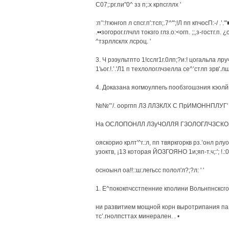
С07;:рг.пи"0^ зз п;:х крпсгллх '
:п’':!тюнгоп л спсг.п':тсп;.7^'";!Л пп кпчосП:-/ .’."'
.••зогорог.глчлл токзго глз.о:<огп. ;;,з-гостг.п
^тзрллсклх лсроц. '
3. Ч рээультпто 1!сслг1г.0лп;?и:! цогальла лр
1'ьог.!.’.'Л1 п техлологлчзелла се^’стлп зрв'.лш
4. Доказана яогмоулпегь пообзгошзния кэолйн
№№”’/. ооргпп ЛЗ ЛЛЗКЛХ С ПрИМОННПЛУГ' 2
На ОСЛОПОНЛЛ ЛЗуЧОЛЛЯ ГЗОЛОГЛЧЗСКОГО 
ояскорио крлт'^г.:л, пп твяркгоркв рз.’онл рлу
узоктв, ¡13 которая ЙОЗГОЯНО 1и;яп-т.ч;:'; !.:
осноынл оа!!::ш:легьсс полол'л?;?л: ' '
1. Е^пококпчсстпенние кполини Вольнпнсксго
ни развитием мощной корн выротрипания па 
тс’.гнолпсттах минерален. . •