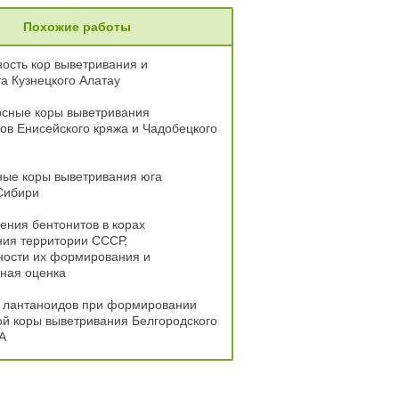
Похожие работы
ость кор выветривания и
а Кузнецкого Алатау
сные коры выветривания
ов Енисейского кряжа и Чадобецкого
ные коры выветривания юга
Сибири
ния бентонитов в корах
ния территории СССР,
ности их формирования и
ная оценка
 лантаноидов при формировании
й коры выветривания Белгородского
А