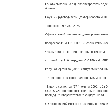
Робота выполнена в Днепропетровском орден
Артема. '
Научный руководитель - доктор геолого-мшшр
,профессор Л.Д.ДОДАТК0
Официальный оппоненты:, доктор геолого-мнж
профессор В. И. СИРОТИН (Воронежский •го
• • кандидат геолого-минералогиче::ких наук,
старший науч!шй сотрудник С.С.Ч5КИН ( Л!ЕМ
Ведущая организация: Институт минеральных
' . Днепропетровское отдаление (ДО И ЦТ) ■
- Защита состоится "27 " лекппгя 1991г. в 1
ООЗ.'Ю.СЧ при Воронеж оком государственное
площадь Университетская,^ кон{юренцзал . .
С диссертацией можно ознакомиться в библио