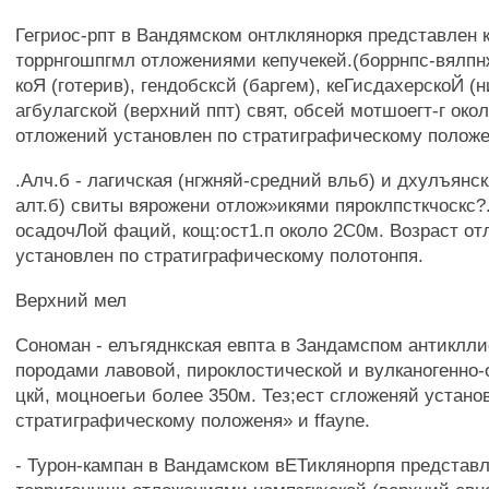
Гегриос-рпт в Вандямском онтлкляноркя представлен 
торрнгошпгмл отложениями кепучекей.(боррнпс-вялпнж
коЯ (готерив), гендобсксй (баргем), кеГисдахерскоЙ (
агбулагской (верхний ппт) свят, обсей мотшоегт-г око
отложений установлен по стратиграфическому положе
.Алч.б - лагичская (нгжняй-средний вльб) и дхулъянс
алт.б) свиты вярожени отлож»икями пяроклпсткчоскс?.
осадочЛой фаций, кощ:ост1.п около 2С0м. Возраст о
установлен по стратиграфическому полотонпя.
Верхний мел
Сономан - елъгяднкская евпта в Зандамспом антиклл
породами лавовой, пироклостической и вулканогенно
цкй, моцноегьи более 350м. Тез;ест сгложеняй устано
стратиграфическому положеня» и ffayne.
- Турон-кампан в Вандамском вЕТиклянорпя представл