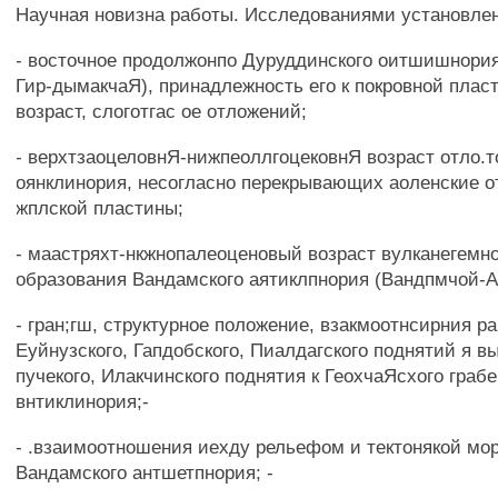
Научная новизна работы. Исследованиями установле
- восточное продолжонпо Дуруддинского оитшишнори
Гир-дымакчаЯ), принадлежность его к покровной плас
возраст, слоготгас ое отложений;
- верхтзаоцеловнЯ-нижпеоллгоцековнЯ возраст отло.т
оянклинория, несогласно перекрывающих аоленские о
жплской пластины;
- маастряхт-нкжнопалеоценовый возраст вулканегемн
образования Вандамского аятиклпнория (Вандпмчой-А
- гран;гш, структурное положение, взакмоотнсирния р
Еуйнузского, Гапдобского, Пиалдагского поднятий я в
пучекого, Илакчинского поднятия к ГеохчаЯсхого граб
внтиклинория;-
- .взаимоотношения иехду рельефом и тектонякой мо
Вандамского антшетпнория; -