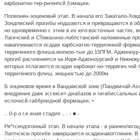
карбонатно-тер-рнгенпсй |\эмации.
Полеонен-эоценовнй этап. В начала его Закатало-Ховд
Зондпмский прогибы нпдшаются и превращаются в об
но одновременно с этим в их юго-восточных частях, 
Лагичский и СТемахино-лобпстанский наложенные про
накапливаются осадки карбснатно-терригенной форм
терркгенного флиша.мопноо-тью до 15ПГМ. Аджиноур
прогиб расчленяется на Иорк-Аджпноурский и Нкжноку
которых отлагаются осадки карбонат-но-терряген.чой
терригенкого флиш, мощностью до 2000м.
Б эоцековое время в Вандамской зоне (Пандвмчай-Ах
внедрение даек эссексит-диабазов и гигабиссальяых 
ислочнсй-габброидной формации. •
.. 0-р о г.е иная стадия .. . - ■ -
Ря^гсеодогонный этап. В начале этапа - в раннеолиго
Лагпчсксм прогибе завершается осадконакогтление. В