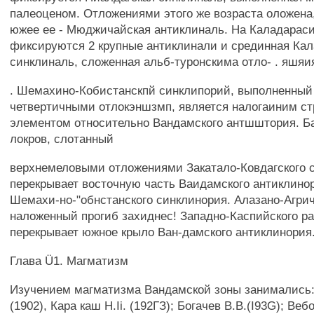
палеоценом. Отложениями этого же возраста оложена
южее ее - Мюджичайская антиклиналь. На Каладараси
фиксируются 2 крупные антиклинали и срединная Ка
синклиналь, сложенная альб-туронскима отло- . яшяи
. Шемахино-Кобистанскпй синклипорий, выполненный 
четвертичными отлокэншзмп, является налогаиним с
элементом относительно Вандамского антшштория. Ба
локров, слотанный
верхнемеловыми отложениями Закатало-Ковдагского 
перекрывает восточную часть Ваидамского антиклино
Шемахи-но-"обнстанского синклинория. Алазано-Агри
наложенный прогиб захиднес! Западно-Каспийского р
перекрывает южное крыло Ван-дамского антиклинория
Глава Ü1. Магматизм
Изучением магматизма Вандамской зоны занимались:
(1902), Кара каш H.Ii. (192ГЗ); Богачев B.B.(I93G); Вебо