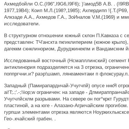
Ахмедбойли O.C.(I96",I9G6,I9F6); )'амод5В A.B. . (I9RB
1977,19B4); Коип М.Л.(198?,1985); Ахпердипп !{.Т.(Р69,
Алкзаде A.A., Ахмедов Г.А., ЗоИналов V.M.(1969) и мм
исследователи.
В структурном отношении южный склон П.Кавказа с се
представлен: ТЧ'анскта пкгиклиперием (южное крыло), 
дагеккм скнклинориом, Дуруджинекпм и Вандамскнм й
Исследованный восточный (Нсмапллинский) сегмент 
антиклинория подразделяется на 3 отрезка, ограниченн
поппргчни.и? раэр!шамп, лянеаментаки п флоксурау.п
Западный (Памирапарднчай-Учугчпй) опусе ннкЯ отро
ai!T;.;'.-;!iiop;w ограничен: на западе - Дпмираппранчай
Учугчлйсклм разрывами. На севере он пог^кркт Гуруд
пластиной, а на юге - Алазано-Агричайским прогибом
гурпши элементами отрезка являются Ноуркихльксксе
Гео-.кчайский грабен. .