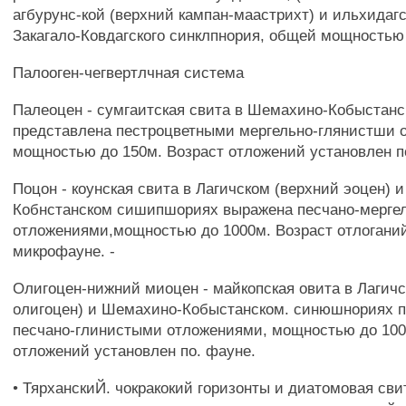
агбурунс-кой (верхний кампан-маастрихт) и ильхидагс
Закагало-Ковдагского синклпнория, общей мощностью
Палооген-чегвертлчная система
Палеоцен - сумгаитская свита в Шемахино-Кобыстанс
представлена пестроцветными мергельно-глянистши
мощностью до 150м. Возраст отложений установлен п
Поцон - коунская свита в Лагичском (верхний эоцен) 
Кобнстанском сишипшориях выражена песчано-мерг
отложениями,мощностью до 1000м. Возраст отлоганий
микрофауне. -
Олигоцен-нижний миоцен - майкопская овита в Лагич
олигоцен) и Шемахино-Кобыстанском. синюшнориях 
песчано-глинистыми отложениями, мощностью до 100
отложений установлен по. фауне.
• ТярханскиЙ. чокракокий горизонты и диатомовая сви