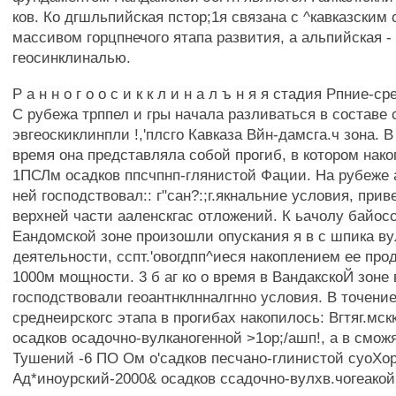
ков. Ко дгшльпийская пстор;1я связана с ^кавказским
массивом горцпнечого ятапа развития, а альпийская -
геосинклиналью.
Р а н н о г о о с и к к л и н а л ъ н я я стадия Рпние-с
С рубежа трппел и гры начала разливаться в составе 
эвгеоскиклинпли !,'плсго Кавказа Вйн-дамсга.ч зона. В
время она представляла собой прогиб, в котором нак
1ПСЛм осадков ппсчпнп-глянистой Фации. На рубеже 
ней господствовал:: г"сан?:;г.якнальние условия, при
верхней части ааленскгас отложений. К ьачолу байос
Еандомской зоне произошли опускания я в с шпика в
деятельности, сспт.'овогдпп^иеся накоплением ее про
1000м мощности. 3 б аг ко о время в ВандакскоЙ зоне
господствовали геоантнклнналгнно условия. В точение
среднеирскогс этапа в прогибах накопилось: Вгтяг.мск
осадков осадочно-вулканогенной >1ор;/ашп!, а в смож
Тушений -6 ПО Ом о'садков песчано-глинистой суоХо
Ад*иноурский-2000& осадков ссадочно-вулхв.чогеакой 