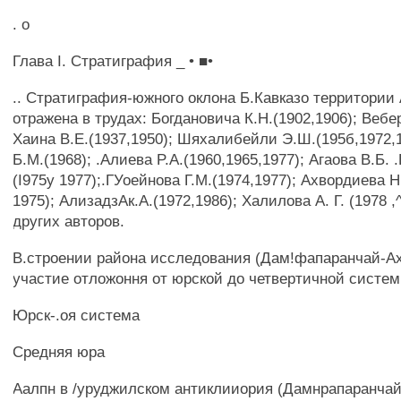
. о
Глава I. Стратиграфия _ • ■•
.. Стратиграфия-южного оклона Б.Кавказо территории
отражена в трудах: Богдановича К.Н.(1902,1906); Вебер
Хаина В.Е.(1937,1950); Шяхалибейли Э.Ш.(195б,1972,
Б.М.(1968); .Алиева P.A.(1960,1965,1977); Агаова В.Б. .
(I975y 1977);.ГУоейнова Г.М.(1974,1977); Ахвордиева Н
1975); АлизадзАк.А.(1972,1986); Халилова А. Г. (1978 ,
других авторов.
В.строении района исследования (Дам!фапаранчай-А
участие отложоння от юрской до четвертичной систем
Юрск-.оя система
Средняя юра
Аалпн в /уруджилском антиклииория (Дамнрапаранча