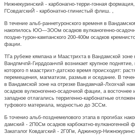
Нижнекуринский - карбонагно-терри-гонная формация,
ГСовдагскиЙ - карбонатно-глинистый флиш. ,
В течение альб-раннетуронского временя в Вандамском
накопилось ЮО—ЗООм осадков вулканогенно-осадочн
поздне-турон-кампанского 200-400м осадков кремнист
фации.
ТГа рубеже кямпана и Маастрихта в Вандамской зоне 
Вандпмчпй-Гирддоанчпй возникает крупное поднятие, 
которого п маастрихт-датскоо время происходят: раст
перемещения, магматизм, размыв и оседание. В тече
в Вандамской зоне на отрезке Вандамчай-Лхохчай на
осадков вулконогенно-осадочиой фации, а восточнее 
западное отлагались терригенно-карбонатные отложе
туфового материала, модностью до ЗССм.
Б точенио альб-позднемелового этапа в прогибах нак
дамский - 2П0См осадков карбокатно-вулканогенной 
Закаталог Ковдагский - 2Г0Гм, Аджиноур-Нижнокурин