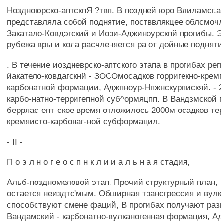
Ноздноюрско-аптскпЯ ?твп. В поздней юро Влиламсг.ая
представляла собой поднятие, постввлякцее облсмоч
Закатало-Ковдэгский и Иори-Аджиноурскпй прогибы. 
рубежа вры и кола расчленяется ра от дойные подняти
. В течение иоздневрско-аптского этапа в прогибах ре
йакатело-ковдагскнй - ЗОСОмосадков горригекно-кремп
карбонатной формации, Аджпноур-Нпжнскурпискяй. - 
карбо-натно-терригепной суб^ормяцпп. В Вандзмской 
берряас-епт-ское время отложилось 2000м осадков те
кремяисто-карбонаг-ной субформацил.
- II -
П о э л н о г е о с п н к л и и а л ь н а я стадия,
Альб-поздномеловой этап. Прочий структурный план, 
остается неиздто'мым. Обширная трансгрессия и вул
способствуют смене фаций, В прогибах получают раз
Вандамский - карбонатно-вулканогенная формация, А