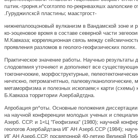
гштик.-грорня.н^соглзппо по-рекрнвахяшх аалолские 
.Гуруджилсксй пластины; маастргост-
нижнепалооцоновый вулканизм в Вандамской зоне и р
ко-эоценовое вромя в составе северной части эвгеоо
М.Кавказа; корреляционная связь между сейсмичност
проявления разломов в геолого-геофизических полях.
Практическое значение работы. Научныо результаты д
слодовпмия уточняют и дополняют все существующие
токгоничоокие, морфоструктурные, пелеотектонически
ничпскно, петромагнптныо, палеовулканологические, 
метаморфизма и полезных ископаем;« карти (схемы) 
Б.Кавказа торритории Азербайдтдна.
Апробация рл^оты. Основные положения диссертаци
на научной конференции молодых ученых и специали
Азерб. ССР. и 1<Ц "Геофизика" (1980); научной конф
геологов Азербайдтана ИГ АН Азерб.ССР (1984); нау
ИГ АН Азерб.ССР, посвяпонной 40-летию Великой Побе