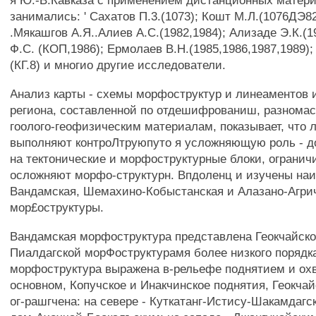
я Ю.-В.Кавказа с применением дистанционных матер
занимались: ' Сахатов П.3.(1073); Кошт М.Л.(1076ДЭ82
.Мякашгов А.Я..Алиев А.С.(1982,1984); Ализаде Э.К.(
Ф.С. (КОП,1986); Ермолаев В.Н.(1985,1986,1987,1989);
(КГ.8) и многио другие исследователи.
Анализ карты - схемы морфоструктур и линеаментов 
региона, составленной по отдешифрованиш, разнома
гоолого-геофизическим материалам, показывает, что 
выполняют контроЛтруюпуто я усложняющую роль - д
на тектонические и морфоструктурные блоки, огранич
осложняют морфо-структурн. Впдоленц и изучены наи
Вандамская, Шемахино-Кобыстанская и Алазано-Агри
мор£оструктуры.
Вандамская морфоструктура представлена Геокчайско
Пиалдагской морФоструктурамя более низкого порядка
морфоструктура выражена в-рельефе поднятием и охв
основном, Копучское и Инакчинское поднятия, Геокчай
ог-рашгчена: на севере - Куткатанг-Истису-Шакамдагск