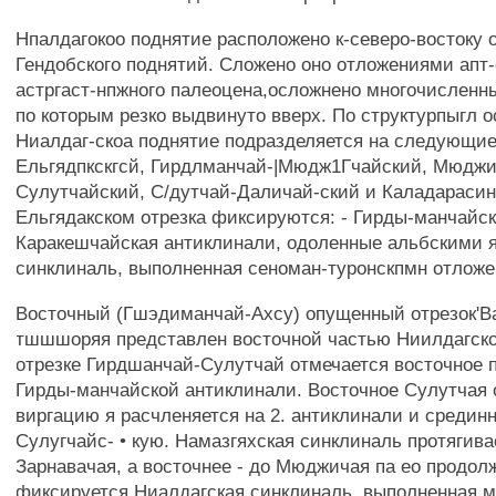
Нпалдагокоо поднятие расположено к-северо-востоку от
Гендобского поднятий. Сложено оно отложениями апт-
астргаст-нпжного палеоцена,осложнено многочислен
по которым резко выдвинуто вверх. По структурпыгл 
Ниалдаг-скоа поднятие подразделяется на следующие
Ельгядпкскгсй, Гирдлманчай-|Мюдж1Гчайский, Мюджи
Сулутчайский, С/дутчай-Даличай-ский и Каладарасин
Ельгядакском отрезка фиксируются: - Гирды-манчайск
Каракешчайская антиклинали, одоленные альбскими я
синклиналь, выполненная сеноман-туронскпмн отлож
Восточный (Гшэдиманчай-Ахсу) опущенный отрезок'В
тшшшоряя представлен восточной частью Ниилдагско
отрезке Гирдшанчай-Сулутчай отмечается восточное
Гирды-манчайской антиклинали. Восточное Сулутчая 
виргацию я расчленяется на 2. антиклинали и средин
Сулугчайс- • кую. Намазгяхская синклиналь протягива
Зарнавачая, а восточнее - до Мюджичая па ео продол
фиксируется Ниалдагская синклиналь, выполненная 