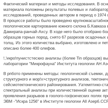
Фактический материал и методы исследования. В осн
материала положены результаты полевых и лаборато
исследований, проведенных автором в период о 1974 г
В процессе работы было проведено крупномасштабное
геологическое картирование южного склона Б.Кавказа
Дамирапа-ранчай-Ахсу. В ходе него было отобрано бо
образцов горных пород, снято 67 разрезов осадочных 
толщ. Из этого количества выбрано, изготовлено и пе
описано более 400 олефов.
!,'икро!пунистстескио анализы (более Tin образцов) в
лаборатории "Микрофауна" Института геологии АН Аэ
В рпбото применены методы: геологической съемки, д
структурного и мор!х>структурного анализов, тектонич
сейсмотектонического районирования. Уатемптико-ст
спектральный анализы при количественной оценке ак
проявления разрывов в гоолого-гоо|кзкческих полях п
ЭВМ -"Искра 1256" в Институте геологии All Азерб.ССР