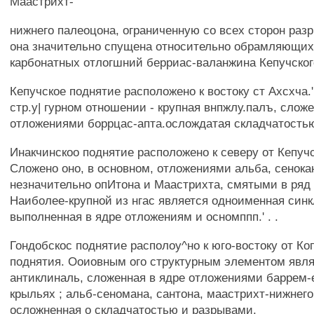
Маастрихт-
нижнего палеоцона, ограниченную со всех сторон разр
она значительно спущена относительно обрамляющих 
карбонатных отлогшний берриас-валанжина Кепучског
Кепучское поднятие расположено к востоку ст Ахсхча.':
стр.у| гурном отношении - крупная внпжлу.палъ, сложе
отложениями боррцас-апта.ослождатая складчатость
Инакчинскоо поднятие расположено к северу от Кепучс
Сложено оно, в основном, отложениями альба, сенока
незначительно опИтона и Маастрихта, смятыми в ряд 
Наиболее-крупной из нгас является одноименная синк
выполненная в ядре отложениям и осномппп.' . .
Гондобскос поднятие располоу^но к юго-востоку от Ко
поднятия. Ооиовным ого структурным элементом явля
антиклиналь, сложенная в ядре отложениями баррем-е
крыльях ; альб-сеномана, сантона, маастрихт-нижнего
осложненная о складчатостью и разрывами.