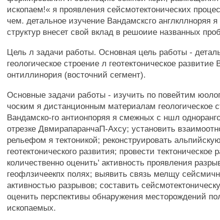
ископаем!« я проявления сейсмотектонических процес
чем. детальное изучение Вандамсксго англкллноряя 
структур внесет свой вклад в решоиие названных про
Цель л задачи работы. Основная цель работы - детал
геологическое строение л геотектоническое развитие 
онтиллинория (восточний сегмент).
Основные задачи работы - изучить по повейтим юоло
чоским я дистанционным материалам геологическое 
Вандамско-го антионпоряя я смежных с ншл одноранго
отрезке ДвмирапаранчаП-Ахсу; установить взаимоот
рельефом я тектоникой; реконструировать альпийску
геотектонического развития; провести тектоническое 
количественно оценить' активность проявления разрыв
геофлзичеекпх полях; выявить связь мелщу сейсмич
активностью разрывов; составить сейсмотектоническу
оценить перспективы обнаружения месторождений по
ископаемых.