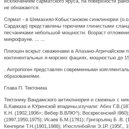
исключением сарматского яруса, па поверхности рай
не обнажаются.
Спрмат - в Шемахияо-Кобыстаноком синклинории (о.
Сардахар) представлены горючими глинистыми сланц
песчаниками небольшой мощности. Возраст отложени
микрофауне. ... ...
Плиоцен вскрыт скважинами в Алазано-Агричайском п
континентальных я-морских фациях, мощностью до 1
. Антропоген представлен современными коягляентал
образованиями.
Глава П. Тектоника
Тектонику Вандамского аитиклннория и смежных с ним
Б,Кавказа и КУринской впадины,изучали: Абих Г.В.(18
К.Н. (1902,1906>; Вебер В.ВЛЮ^); Воскресенский i960)
(1997,1950,1975); Исаев Б.М.(1?81); Грнгоръянц Б .В. (
Кенгерли Т.Н.(1901,1988); И'юсплнбойли Э.1Р. (195Г,, 1