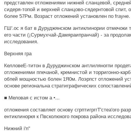
представлен отложениями нижней сланцевой, средней
сидеря-топой и верхней сланцово-сядернтовой спит,
более 57Рм. Возраст отложений установлен по frayне.
ГШ'.ос я бат в Дуруджянском антиклинории отмечоки 
его части (¡Сурмухчай-Дамяраипранчай) - за продола
исследования.
Верхняя гра
КелловеЕ-титон в Дуруджинском антлиляногпи продет
отложениями ппечаной, кремнистой и торригонно-карб
обпей мощностью болен 1Я0м. Лоэрпст отложений ус
основе региональна стратиграфических сопоставлени
■ Меловая с истом а •...
отложения составляет основу сгрптигрггТ'стеа'ого раз
ентиклиноркя к Пвсколюкого покрова района исследов
Нижний i'n"