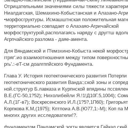
Отрицательными значениями силы тяжести характери
Ниалдагская, Шемахино-Кобыстанская и Алазано-Агр
•морфосгруктуры. Исмашштнская положительная маг
территориально совпадает о Алаэаяо-Агричайской
морфоструктурой,располагаясь наряду с другтш вдол
Агрпчайского разлома - даяе-амента.
Для Вяндамской и П'емзхино-Кобыста некой морфостр
ггряг'.ио взаимоотношения между типом поверхностны
ргь'.:-еТ-см доалгппйского Фундамента.
Глава У. История геотектонического развития Потерпи
геотектонического развития Ванда:;ской зоны и сопре
ной.структур Б.лавказа и Курпнской впядины пссвяле
В.Е.(ГС-50,1?52); Нихолибейли Я.!1!Д10Г.5,1004); Сом
А.Л.(1Г-в7); Воскресенского И.Л.(1?5?,1П60); Григорьятт
Корпкова К.М,(1975); Кптпоиа А.В.(Ю77,1:-М); Коп па М
многих других исследователи!?.
фундаментом Пандамской эогтн является Гайкал.скнй