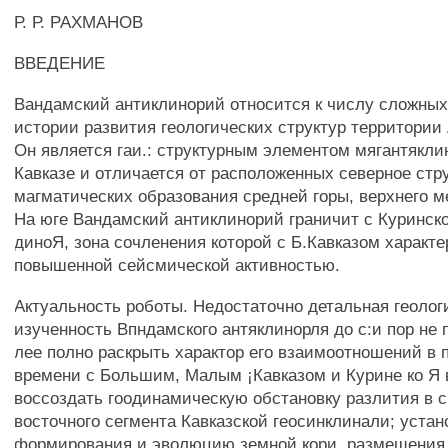
Р. Р. РАХМАНОВ
ВВЕДЕНИЕ
Вандамский антиклинорий относится к числу сложных 
истории развития геологических структур территории
Он является гаи.: структурным элементом мягантякли
Кавказе и отличается от расположенных северное стр
магматических образования средней горы, верхнего ме
На юге Вандамский антиклинорий граничит с Куринск
диноЯ, зона сочленения которой с Б.Кавказом характе
повышенной сейсмической активностью.
Актуальность роботы. Недостаточно детальная геолог
изученность Впндамского антяклинорля до с:и пор не 
лее полно раскрыть характор его взаимоотношений в 
времени с Большим, Малым ¡Кавказом и Курине ко Я 
воссоздать гоодинамическую обстановку разлития в 
восточного сегмента Кавказской геосинклинали; уста
формирования и эволюцию земной кори, размещения