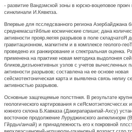
- развитие Вандзмской зоны в юрско-воцеповое прокч 
синклинали И.Кявкпза.
Впервые для псследсванного региона Азербайджана 
среднемасштйбпые космические спиши; дана количес
активности прояр.яегяя разрывов в поле складчатоЯ д
гравитационном, магкитнгм и в комплексе геолого-гео
проведено их ранжирование и спектральная оценка. Р
применена на практике новая методика выдолонея се
бликов,дизъюнктивных узлов с учетов вычисленных п
активности разрывов; составлена на ее основе новая
сейсмотектоническая карта и выявлена связь нелиу 
активностью разрывов.
Основные защгещемые полстпнкя. В результате круп
геологического картирования я сеЯсмотэктоясчесг.кх
южного склона Б.Кавказа (Дакирапаранпай-Ахсу) уста
восточное продолжение Луруджинского ангкклинорм (
Гйрдьч/анчай) и принадлежность его к покровной плсс
верхлеэсценовнй-нгпшеоли-гоценовый возраст сгло.то