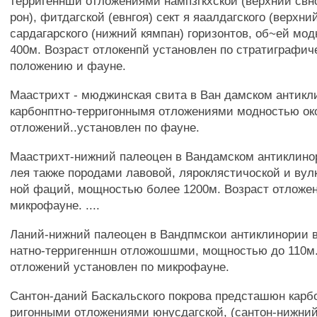
терригеннши отложениями нампзгкхской (верхний свн
рон), фитдагской (евнгоя) сект я яаалдагского (верхний
сардагарского (нижний кямпан) горизонтов, об~ей мо
400м. Возраст отлокенпй установлен по стратиграфич
положению и фауне.
Маастрихт - мюджинская свита в Ван дамском антикл
карбонптно-терригоннымя отложениями модностью око
отложений..установлен по фауне.
Маастрихт-нижний палеоцен в Вандамском антиклино
лея также породами лавовой, ляроклястичоской и вул
ной фаций, мощностью более 1200м. Возраст отложен
микрофауне. ....
Ланий-нижний палеоцен в Вандпмскои антиклинории 
натно-терригенншн отложошшми, мощностью до 110м.
отложений установлен по микрофауне.
Сантон-даний Баскальского покрова предсташюн карбо
ригонными отложениями юнусдагской, (сантон-нижний