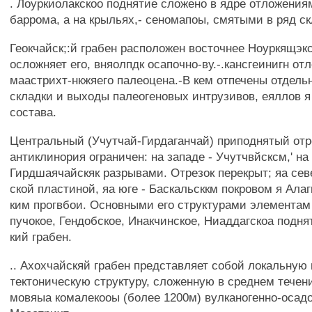
. Лоуркиолакскоо поднятие сложено в ядре отложения
баррома, а на крыльях,- сеномапоы, смятыми в ряд ск
Геокчайск;:й грабен расположен восточнее Ноуркящэкс
осложняет его, вняолпдк осапочно-ву.-.кансгеинигн от
маастрихт-нкжяего палеоцена.-В кем отпечены отдель
складки и выходы палеогеновых интрузивов, еяллов я
состава.
Центральный (Учутчай-Гирдаганчай) приподнятый отр
антиклинория ограничен: на западе - Учутчвйсксм,' на
Гирдшаячайскяк разрывами. Отрезок перекрыт; яа сев
ской пластиной, яа юге - Баскальсккм покровом я Ала
ким прогвбои. Основными его структурами элементам
пучокое, Гендобское, Инакчинское, Ниаддагскоа подня
кий грабен.
.. Ахохчайскяй грабен представляет собой локальную 
тектоническую структуру, сложенную в среднем течен
мовяыа комалекооы (более 1200м) вулканогенно-осад