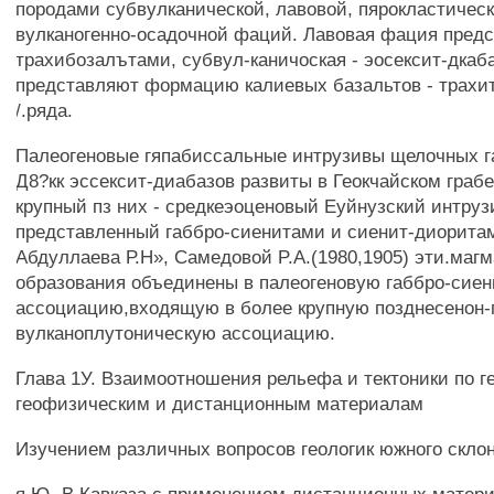
породами субвулканической, лавовой, пярокластическ
вулканогенно-осадочной фаций. Лавовая фация пред
трахибозалътами, субвул-каничоская - эосексит-дкаб
представляют формацию калиевых базальтов - трахит
/.ряда.
Палеогеновые гяпабиссальные интрузивы щелочных г
Д8?кк эссексит-диабазов развиты в Геокчайском граб
крупный пз них - средкеэоценовый Еуйнузский интруз
представленный габбро-сиенитами и сиенит-диорита
Абдуллаева Р.Н», Самедовой P.A.(1980,1905) эти.маг
образования объединены в палеогеновую габбро-сие
ассоциацию,входящую в более крупную позднесенон-
вулканоплутоническую ассоциацию.
Глава 1У. Взаимоотношения рельефа и тектоники по г
геофизическим и дистанционным материалам
Изучением различных вопросов геологик южного склон