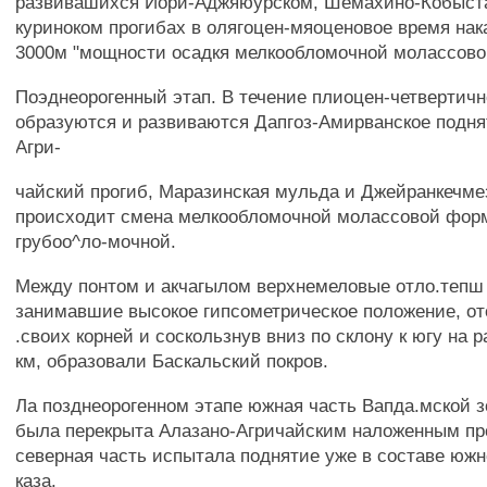
развивашихся Иори-Аджяюурском, Шемахино-Кобыст
куриноком прогибах в олягоцен-мяоценовое время на
3000м "мощности осадкя мелкообломочной молассово
Поэднеорогенный этап. В течение плиоцен-четвертич
образуются и развиваются Дапгоз-Амирванское подня
Агри-
чайский прогиб, Маразинская мульда и Джейранкечме
происходит смена мелкообломочной молассовой фор
грубоо^ло-мочной.
Между понтом и акчагылом верхнемеловые отло.тепш 
занимавшие высокое гипсометрическое положение, о
.своих корней и соскользнув вниз по склону к югу на 
км, образовали Баскальский покров.
Ла позднеорогенном этапе южная часть Вапда.мской 
была перекрыта Алазано-Агричайским наложенным про
северная часть испытала поднятие уже в составе южно
каза.