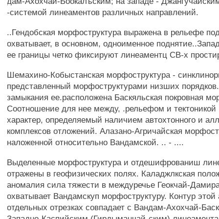
дам-Ахохчай-Боокалъским; на западе - Джангучайским
-системой линеаментов различных направлений.
..Гендобская морфоструктура выражена в рельефе по
охватывает, в основном, одноименное поднятие..Запа
ее границы четко фиксируют линеаментц СВ-х прости
Шемахино-Кобыстанская морфоструктура - синклинор
представленный морфоструктурами низших порядков.
замыкания ее.расположена Баскяльская покровная мо
Соотношение для нее между, .рельефом и тектоникой
характер, определяемый наличием автохтонного и ал
комплексов отложений. Алазано-Агричайская морфост
наложенной относительно Вандамской. .. - ....
Выделенные морфоструктура и отдешифрованиш лин
отражены в геофизических полях. Каладжлкская поло
аномалия сила тяжести в междуречье Геокчай-Дамир
охватывает Вандамскуп морфоструктуру. Контур этой
отдельных отрезках совпадает с Вандам-Ахохчай-Бас
Западно-Каспийским (Гирдыманчай-ским) линеамента