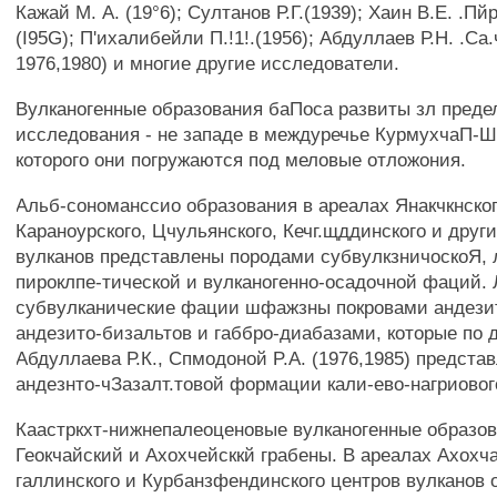
Кажай М. А. (19°6); Султанов Р.Г.(1939); Хаин В.Е. .Пй
(I95G); П'ихалибейли П.!1!.(1956); Абдуллаев Р.Н. .Са.
1976,1980) и многие другие исследователи.
Вулканогенные образования баПоса развиты зл преде
исследования - не западе в междуречье КурмухчаП-Ш
которого они погружаются под меловые отложония.
Альб-сономанссио образования в ареалах Янакчкнског
Караноурского, Цчульянского, Кечг.щддинского и друг
вулканов представлены породами субвулкзничоскоЯ, 
пироклпе-тической и вулканогенно-осадочной фаций. 
субвулканические фации шфажзны покровами андезит
андезито-бизальтов и габбро-диабазами, которые п
Абдуллаева Р.К., Спмодоной P.A. (1976,1985) предст
андезнто-чЗазалт.товой формации кали-ево-нагриовог
Каастркхт-нижнепалеоценовые вулканогенные образо
Геокчайский и Ахохчейсккй грабены. В ареалах Ахохча
галлинского и Курбанзфендинского центров вулканов