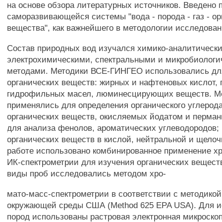
на основе обзора литературных источников. Введено 
саморазвивающейся системы "вода - порода - газ - о
вещества", как важнейшего в методологии исследован
Состав природных вод изучался химико-аналитическ
электрохимическими, спектральными и микробиолог
методами. Методики ВСЕ-ГИНГЕО использовались дл
органических веществ: жирных и нафтеновых кислот,
гидрофильных масел, люминесцирующих веществ. М
применялись для определения органического углерода
органических веществ, окисляемых йодатом и перман
для анализа фенолов, ароматических углеводородов;
органических веществ в кислой, нейтральной и щелоч
работе использовано комбинированное применение х
ИК-спектрометрии для изучения органических вещест
виды проб исследовались методом хро-
мато-масс-спектрометрии в соответствии с методикой
окружающей среды США (Method 625 EPA USA). Для 
пород использованы растровая электронная микроско