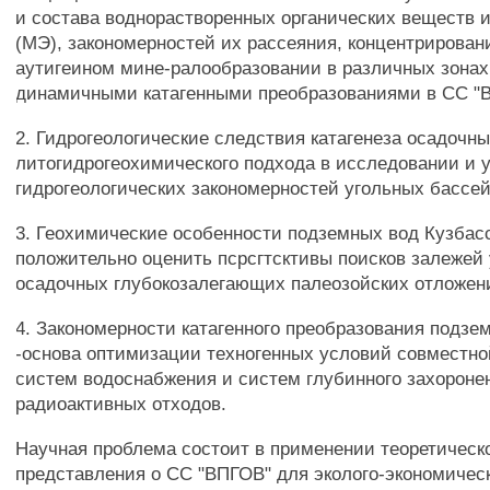
и состава воднорастворенных органических веществ 
(МЭ), закономерностей их рассеяния, концентрирован
аутигеином мине-ралообразовании в различных зонах
динамичными катагенными преобразованиями в СС "
2. Гидрогеологические следствия катагенеза осадочны
литогидрогеохимического подхода в исследовании и 
гидрогеологических закономерностей угольных бассей
3. Геохимические особенности подземных вод Кузбас
положительно оценить псрсгтсктивы поисков залежей
осадочных глубокозалегающих палеозойских отложен
4. Закономерности катагенного преобразования подз
-основа оптимизации техногенных условий совместно
систем водоснабжения и систем глубинного захороне
радиоактивных отходов.
Научная проблема состоит в применении теоретическ
представления о СС "ВПГОВ" для эколого-экономичес