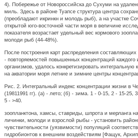
4). Побережье от Новороссийска до Сухуми на удален
миль. Здесь в районе Туапсе структура центра сохран
(преобладают икринкн и молодь рыб), а на участке Со
открытой юго-восточной части моря в величине иссл
показателя возрастает удельный вес кормового зоопла
молоди рыб (44-48%).
После построения карт распределения составляющи
- повторяемостей повышенных концентраций каждого
организмов, удалось конкретизировать интегральную 
на акватории моря летние и зимние центры концентра
Рис. 2. Интегральный индекс концентрации жизни в Ч
(19811991 гг). (а) - лето; (б) - зима. 1 - 0-15, 2 - 15-25, 3
5 - >40.
зоопланктона, хамсы, ставриды, шпрота и мерланга на
личинки, молоди и взрослой рыбы - установить райо
чувствительности (уязвимости) популяций соответс
гидробионтов к внешним воздействиям [Фащук, Архипо