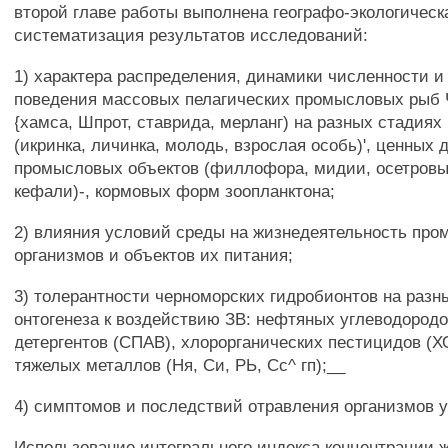
второй главе работы выполнена географо-экологическ
систематизация результатов исследований:
1) характера распределения, динамики численности и
поведения массовых пелагических промысловых рыб 
{хамса, Шпрот, ставрида, мерланг) на разных стадиях
(икринка, личинка, молодь, взрослая особь)', ценных 
промысловых объектов (филлофора, мидии, осетровы
кефали)-, кормовых форм зоопланктона;
2) влияния условий среды на жизнедеятельность пр
организмов и объектов их питания;
3) толерантности черноморских гидробионтов на разн
онтогенеза к воздействию ЗВ: нефтяных углеводородо
детергентов (СПАВ), хлорорганических пестицидов (Х
тяжелых металлов (Ня, Си, РЬ, Сс^ гп);__
4) симптомов и последствий отравления организмов 
Использование интегрального индекса концентрации