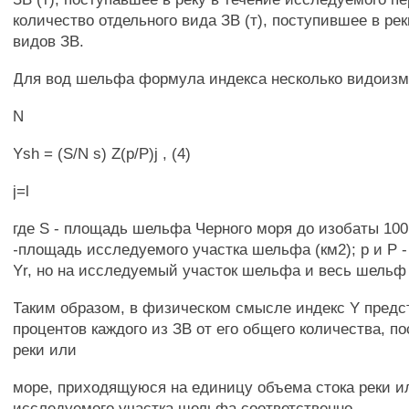
количество отдельного вида ЗВ (т), поступившее в рек
видов ЗВ.
Для вод шельфа формула индекса несколько видоизм
N
Ysh = (S/N s) Z(p/P)j , (4)
j=l
где S - площадь шельфа Черного моря до изобаты 100 м
-площадь исследуемого участка шельфа (км2); р и Р -
Yr, но на исследуемый участок шельфа и весь шельф 
Таким образом, в физическом смысле индекс Y предс
процентов каждого из ЗВ от его общего количества, п
реки или
море, приходящуюся на единицу объема стока реки 
исследуемого участка шельфа соответственно.