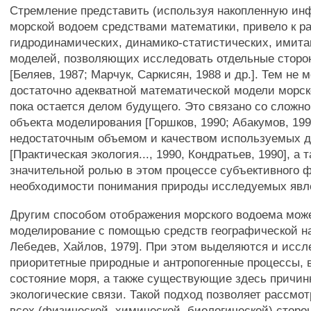
Стремление представить (используя накопленную и
морской водоем средствами математики, привело к р
гидродинамических, динамико-статистических, имита
моделей, позволяющих исследовать отдельные сторо
[Беляев, 1987; Марчук, Саркисян, 1988 и др.]. Тем не 
достаточно адекватной математической модели морс
пока остается делом будущего. Это связано со сложно
объекта моделирования [Горшков, 1990; Абакумов, 199
недостаточным объемом и качеством используемых 
[Практическая экология..., 1990, Кондратьев, 1990], а
значительной ролью в этом процессе субъективного ф
необходимости понимания природы исследуемых явл
Другим способом отображения морского водоема може
моделирование с помощью средств географической на
Лебедев, Хайлов, 1979]. При этом выделяются и исс
приоритетные природные и антропогенные процессы,
состояние моря, а также существующие здесь причи
экологические связи. Такой подход позволяет рассмот
всех (физической, химической, биологической) сторон