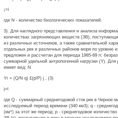
¡=i
где N - количество биологических показателей.
3). Для наглядного представления и анализа информа
количествах загрязняющих веществ (ЗВ), поступающи
из различных источников, а также сравнительной хар
отдельных рек и различных районов моря по уровню и
предложен и рассчитан для периода 1985-89 гг. безр
суммарной удельной антропогенной нагрузки (Y). Для
имеет вид: N
Yr = (Q/N q) £(р/Р) j , (3)
j=l
где Q - суммарный среднегодовой сток рек в Черное м
исследуемый период времени (340 км3); q - среднего
(км*) за этот же период; р - среднегодовое количество
ЗВ (т), поступавшее в реку в течение исследуемого п