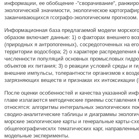
информации, ее обобщение -"сворачивание", ранжиро
экологической значимости, экологическое картографи
заканчивающихся гсографо-экологическим прогнозом.
Информационная база предлагаемой модели морского
образом включает данные: 1) о факторах внешнего во
(природных я антропогенных), сосредоточенных на его
территории водосбора; 2) о характере распределения
численности популяций основных промысловых гидро
объектов их питания; 3) о реакции условий среды и г
внешние импульсы, толерантности организмов к воз
загрязняющих веществ и признаках их интоксикации (Р
После оценки особенностей и качества указанной ин
главе излагаются методические приемы составления 
относятся: алгоритмы интегральных экологических по
сводио-аналитические таблицы и диаграммы экологич
морские экологические карты и генеральные карты-с
общегеографическлх тематических карг, направленны
модельные эксперименты.