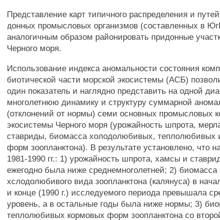
Представление карт типичного распределения и путе
донных промысловых организмов (составленных в Ю
аналогичным образом районировать придонные участ
Черного моря.
Использование индекса аномальности состояния ком
биотической части морской экосистемы (АСБ) позвол
один показатель и наглядно представить на одной диа
многолетнюю динамику и структуру суммарной анома
(отклонений от нормы) семи основных промысловых 
экосистемы Черного моря (урожайность шпрота, мерла
ставриды, биомасса холодолюбивых, теплолюбивых 
форм зоопланктона). В результате установлено, что н
1981-1990 гг.: 1) урожайность шпрота, хамсы и ставри
ежегодно была ниже среднемноголетней; 2) биомасса
хслодолюбивого вида зоопланктона (калянуса) в начале
и конце (1990 г.) исследуемого периода превышала с
уровень, а в остальные годы была ниже нормы; 3) би
теплолюбивых кормовых форм зоопланктона со второ