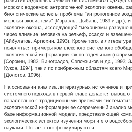
развития отдельных элементов системного подхода к
морских водоемов: антропогенной экологии океана, 
биологические аспекты проблемы "антропогенное возд
морская экосистема" [Израэль, Цыбань, 1989 и др.), и
экологии океана, исследующей "механизмы разруше
через влияние человека на рельеф, осадки и взвешен
[Айбулатов, Артюхин, 1993). Кроме того, в литературе
появляться примеры комплексного системного обобщ
экологической информации как по отдельным (напри
[Сорокин, 1982; Виноградов, Сапожников и др., 1992; З
Кукса, 1994], так и по прибрежным областям всего Ми
[Долотов, 1996).
На основании анализа литературных источников и пр
системного подхода в первой главе делается вывод о 
параллельно с традиционными приемами систематиз
экологической информации ее современный анализ мо
базе информационной модели, представляющей компл
экологическнх аспектов изучения моря и его водосбо
науками. После этого формулируются