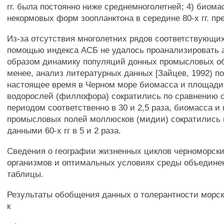
гг. была постоянно ниже среднемноголетней; 4) биом
некормовых форм зоопланктона в середине 80-х гг. п
Из-за отсутствия многолетних рядов соответствующи
помощью индекса АСБ не удалось проанализировать
образом динамику популяций донных промысловых об
менее, анализ литературных данных [Зайцев, 1992) по
настоящее время в Черном море биомасса и площад
водорослей (филлофора) сократились по сравнению 
периодом соответственно в 30 и 2,5 раза, биомасса 
промысловых полей моллюсков (мидии) сократились 
данными 60-х гг в 5 и 2 раза.
Сведения о географии жизненных циклов черноморск
организмов и оптимальных условиях среды объедине
таблицы.
Результаты обобщения данных о толерантности морск
к