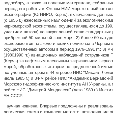
водосбору, а также на полевых материалах, собранны
период его работы в Южном НИИ морского рыбного хо
океанографии (ЮгНИРО, Керчь), включающих данные:
(с 1955 г.) ежесезонных наблюдений за экологически
черноморской экосистемы, осуществлявшихся до 1991 г
участием автора) по закрепленной сетке стандартных 
прибрежной 50-мильной зоне моря; 2) более 60 натур
экспериментов на экологических полигонах в Черном 
осуществленных автором в период 1979-1991 гг.; 3) м
(19801990 гг.) авиационных наблюдений сотрудников 
(Керчь) за нефтяным пленочным загрязнением Черного
морей, обработанных автором по предложенной им ме
полученные автором в 44-м рейсе НИС "Михаил Ломон
июль 1985 г.) и 34-м рейсе НИС "Академик Вернадский"
Морского гидрофизического института АН Украины, а 
рейсе НИС "Дмитрий Менделеев" (лето 1989 г.) Инсти
АН СССР.
Научная новизна. Впервые предложены и реализованы
логическая схема и комплект методтс, позволившие о