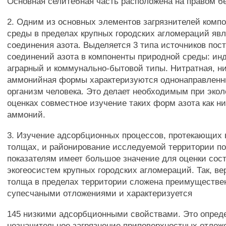
Основная селитебная часть расположена на правом бе
2. Одним из основных элементов загрязнителей комп
среды в пределах крупных городских агломераций яв
соединения азота. Выделяется 3 типа источников пос
соединений азота в компоненты природной среды: ин
аграрный и коммунально-бытовой типы. Нитратная, н
аммонийная формы характеризуются однонаправленн
организм человека. Это делает необходимым при экол
оценках совместное изучение таких форм азота как н
аммоний.
3. Изучение адсорбционных процессов, протекающих 
толщах, и районирование исследуемой территории п
показателям имеет большое значение для оценки сос
экогеосистем крупных городских агломераций. Так, ве
толща в пределах территории сложена преимуществе
супесчаными отложениями и характеризуется
145 низкими адсорбционными свойствами. Это опред
незначительное загрязнение приповерхностных отлож