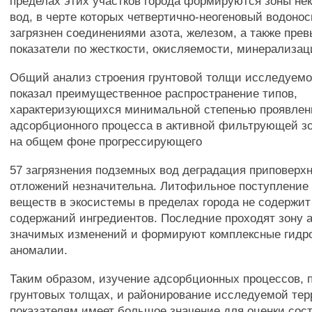
пределах этих участков города формируются зоны н
вод, в черте которых четвертично-неогеновый водоно
загрязнен соединениями азота, железом, а также пр
показатели по жесткости, окисляемости, минерализац
Общий анализ строения грунтовой толщи исследуемо
показал преимущественное распространение типов,
характеризующихся минимальной степенью проявлен
адсорбционного процесса в активной фильтрующей зон
на общем фоне прогрессирующего
57 загрязнения подземных вод деградация приповерх
отложений незначительна. Литофильное поступление
веществ в экосистемы в пределах города не содержит
содержаний ингредиентов. Последние проходят зону 
значимых изменений и формируют комплексные гидр
аномалии.
Таким образом, изучение адсорбционных процессов, 
грунтовых толщах, и районирование исследуемой тер
показателям имеет большое значение для оценки сос