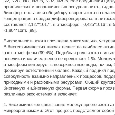
N2, N2O, NO, N2O3, NO2, N2O5. Все соединения цирк
органических и неорганических ресурсах лито-, гидро-
биосфер, составляя общий круговорот азота на планет
концентрация в средах дифференцирована: в литосф
составляет 2,127*1017т, в атмосфере - 0,425*1016т, в
-1,804*10пт. [99].
Биофильность азота проявлена максимально, уступая 
В биогеохимических циклах вещества наиболее актив
азот атмосферы (99,4%). Подобная роль азота в иных
невелика и количественно не превышает 1 %. Молеку
атмосферы мигрирует в поверхностные воды, почвы, 
формируя естественный баланс. Каждый подцикл пре
совокупность взаимно направленных процессов, под
приходными и расходными ресурсами. Общий кругово
биогенную и абиогенную формы. Первая форма прояв
различных экосистемах и включает:
1. Биохимическое связывание молекулярного азота 
микроорганизмами. Этот процесс представляет собой