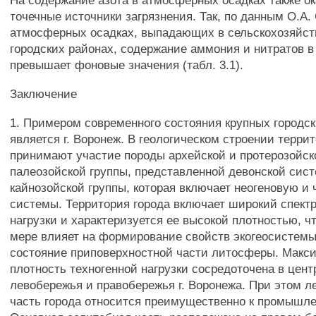
На содержание азота в атмосферных осадках также о
точечные источники загрязнения. Так, по данным О.А. 
атмосферных осадках, выпадающих в сельскохозяйст
городских районах, содержание аммония и нитратов в
превышает фоновые значения (табл. 3.1).
Заключение
1. Примером современного состояния крупных городс
является г. Воронеж. В геологическом строении терри
принимают участие породы архейской и протерозойско
палеозойской группы, представленной девонской сист
кайнозойской группы, которая включает неогеновую и
системы. Территория города включает широкий спектр
нагрузки и характеризуется ее высокой плотностью, ч
мере влияет на формирование свойств экогеосистемы
состояние приповерхностной части литосферы. Макс
плотность техногенной нагрузки сосредоточена в цен
левобережья и правобережья г. Воронежа. При этом 
часть города относится преимущественно к промышле