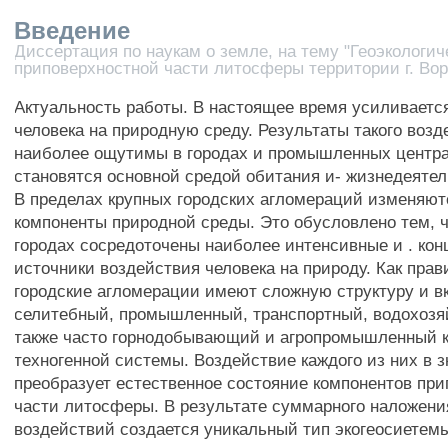
Введение
Диссертация по наукам о земле, на тему "Геоэкологич
приповерхностной части литосферы территории г. Во
Актуальность работы. В настоящее время усиливаетс
человека на природную среду. Результаты такого возд
наиболее ощутимы в городах и промышленных центра
становятся основной средой обитания и- жизнедеятел
В пределах крупных городских агломераций изменяют
компоненты природной среды. Это обусловлено тем, 
городах сосредоточены наиболее интенсивные и . ко
источники воздействия человека на природу. Как прав
городские агломерации имеют сложную структуру и 
селитебный, промышленный, транспортный, водохозя
также часто горнодобывающий и агропромышленный 
техногенной системы. Воздействие каждого из них в 
преобразует естественное состояние компонентов пр
части литосферы. В результате суммарного наложени
воздействий создается уникальный тип экогеосиетем