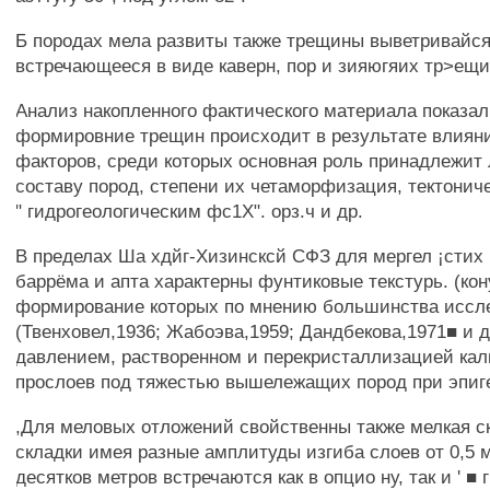
Б породах мела развиты также трещины выветривайся 
встречающееся в виде каверн, пор и зияюгяих тр>ещин
Анализ накопленного фактического материала показал
формировние трещин происходит в результате влияни
факторов, среди которых основная роль принадлежит
составу пород, степени их четаморфизация, тектони
" гидрогеологическим фс1Х". орз.ч и др.
В пределах Ша хдйг-Хизинсксй СФЗ для мергел ¡стих 
баррёма и апта характерны фунтиковые текстурь. (кон
формирование которых по мнению большинства иссл
(Твенховел,1936; Жабоэва,1959; Дандбекова,1971■ и др.
давлением, растворенном и перекристаллизацией ка
прослоев под тяжестью вышележащих пород при эпиг
,Для меловых отложений свойственны также мелкая с
складки имея разные амплитуды изгиба слоев от 0,5 м
десятков метров встречаются как в опцио ну, так и ' ■ 