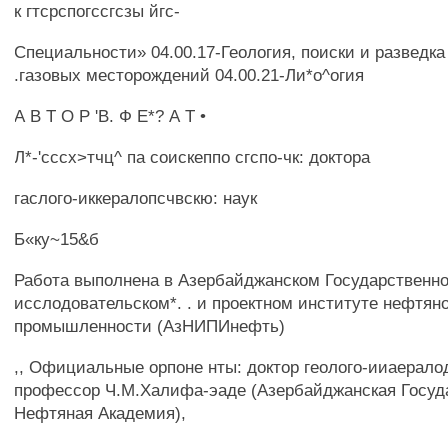
к гтсрспогссгсзы йгс-
Специальности» 04.00.17-Геология, поиски и разведка
.газовых месторождений 04.00.21-Ли*о^огия
А В Т О Р 'В. Ф Е*? А Т •
Л*-'сссх>тчц^ па соискеппо сгспо-чк: доктора
гаслого-иккералопсчвскю: наук
Б«ку~15&б
Работа выполнена в Азербайджанском Государственно
исслодовательском*. . и проектном институте нефтян
промышленности (АзНИПИнефть)
,, Официальные орпоне нты: доктор геолого-ииаерало
профессор Ч.М.Халифа-эаде (Азербайджанская Госуд
Нефтяная Академия),