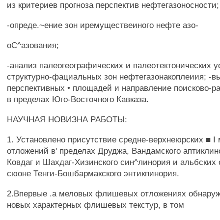
из критериев прогноза перспектив нефтегазоносности;
-опреде.~ение зон иремуществеиного нефте азо-
оС^азования;
-анализ палеогеографических и палеотектонических 
структурно-фациальных зон нефтегазонакоплеиия; -в
перспективных • площадей и направление поисково-р
в пределах Юго-Восточного Кавказа.
НАУЧНАЯ НОВИЗНА РАБОТЫ:
1. Установлено присутствие средне-верхнеюрских ■ I
отложений в' пределах Друджа, Вандамского аптиклин
Ковдаг и Шахдаг-Хизинского син^линория и альбских 
сюоне Тенги-Бошбармакского энтикпинория.
2.Впервые .а меловых флишевых отложениях обнаруже
новых характерных флишевых текстур, в том