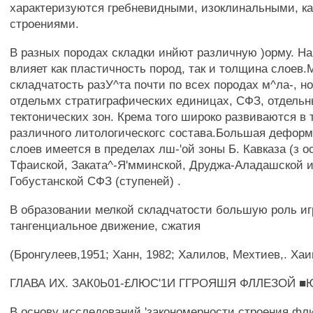
характеризуются гребневидными, изоклинальными, ка
строениями.
В разных породах складки инйют различную )орму. Н
влияет как пластичность пород, так и толщина слоев.
складчатость разУ^та почти по всех породах м^ла-, н
отдельмх стратиграфических единицах, СФЗ, отдельны
тектонических зон. Крема того широко развиваются в 
различного литологическогс состава.Большая деформ
слоев имеется в пределах лш-'ой зоны Б. Кавказа (з о
Тфаиской, Заката^-Я'мминской, Друджа-Аладашской 
Гобустанской СФЗ (ступеней) .
В образовании мелкой складчатости большую роль и
тангенциальное движение, сжатия
(Бронгулеев,1951; Ханн, 1982; Халилов, Мехтиев,. Хаин.
ГЛАВА ИХ. ЗАК0Ь01-£ЛЮС'1И ГГРОЯШЯ ФЛЛЕЗОЙ 
В основу исследований 'закономерности строения ф