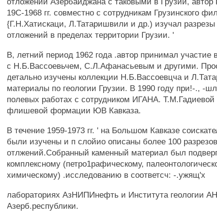
отложений Азербайджана с таковыми в Грузии, автор
19С-1968 гг. совместно с сотрудникам Грузинского 
{Г.Н.Хатискаци, Л.Татаришвили и др.) изучал разрезы
отложений в пределах территории Грузии. '
В, летний период 1962 года .автор принимал участие 
с Н.Б.Вассоевьчем, С.Л.Афанасьевым и другими. Пр
детально изучены коллекции Н.Б.Вассоевцча и Л.Тат
материалы по геологии Грузии. В 1990 году при!-., -ш
полевых работах с сотрудником ИГАНА. Т.М.Гадиевой
флишевой формации ЮВ Кавказа.
В течение 1959-1973 гг. ' на Большом Кавказе соискат
были изучены и п слойио описаны более 100 разрезо
отлжений.Собранный каменный материал был подверг
комплексному (петро1рафическому, палеонтологическ
химическому) .исследованию в соответсч: -.ужящ'х
лабораториях АзНИПИнефть и Института геологии А
Азерб.республики.