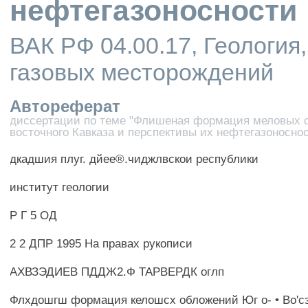
нефтегазоносности
ВАК РФ 04.00.17, Геология
газовых месторождений
Автореферат
диссертации по теме "Флишеная формация меловых 
восточного Кавказа и перспективы их нефтегазоносно
дкадшия плуг. дйее®.чиджлвскои республики
институт геологии
Р Г 5 ОД
2 2 ДПР 1995 На правах рукописи
АХВЗЭДИЕВ ПДДЖ2.Ф ТАРВЕРДК оглп
Флхдошгш формация келошсх обложений Юг о- • Во'сз