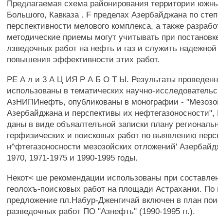
Предлагаемая схема районирования территории южны
Большого, Кавказа . F пределах Азербайджана по сте
перспективности мелового комплекса, а также разраб
методические приемы могут учитывать при постановке
лзведочных работ на нефть и газ и служить надежной
повышения эффективности этих работ.
РЕ А л и 3 А Ц ИЯ Р А Б О Т Ы. Результаты проведен
использованы в тематических научно-исследовательс
АзНИПИнефть, опубликованы в монографии - "Мезозо
Азербайджана и перспективы их нефтегазоносности", Н
даны в виде объяалтелъной записки плану региональн
герфизических и поисковых работ по выявлению персп
н^фтегазоносности мезозойских отложений' Азербайд
1970, 1971-1975 и 1990-1995 годы.
Некот< ше рекомендации использованы при составле
геолохъ-поисковых работ на площади Астраханки. По
предложение пл.Набур-Дженгичай включен в план пои
разведочных работ ПО "Азнефть" (1990-1995 гг.).