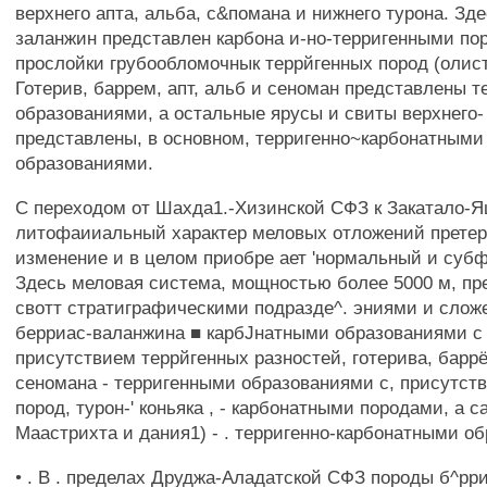
верхнего апта, альба, с&помана и нижнего турона. Зде
заланжин представлен карбона и-но-терригенными по
прослойки грубообломочнык террйгенных пород (олис
Готерив, баррем, апт, альб и сеноман представлены 
образованиями, а остальные ярусы и свиты верхнего-
представлены, в основном, терригенно~карбонатным
образованиями.
С переходом от Шахда1.-Хизинской СФЗ к Закатало
литофаииальный характер меловых отложений претерп
изменение и в целом приобре ает 'нормальный и суб
Здесь меловая система, мощностью более 5000 м, пр
свотт стратиграфическими подразде^. эниями и сложе
берриас-валанжина ■ кapбJнaтными образованиями с
присутствием террйгенных разностей, готерива, баррё
сеномана - терригенными образованиями с, присутст
пород, турон-' коньяка , - карбонатными породами, а са
Маастрихта и дания1) - . терригенно-карбонатными о
• . В . пределах Друджа-Аладатской СФЗ породы б^р