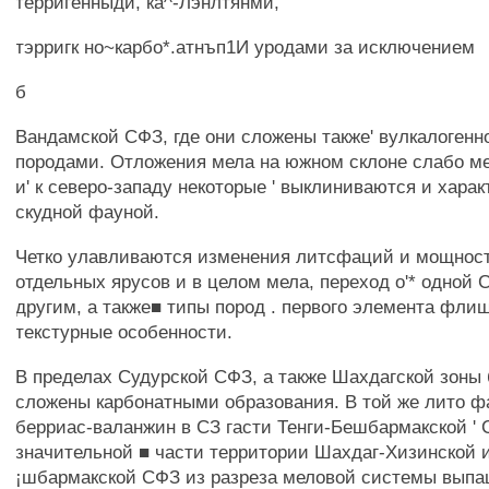
терригенныди, ка^-Лэнлтянми,
тэрригк но~карбо*.атнъп1И уродами за исключением
б
Вандамской СФЗ, где они сложены также' вулкалоген
породами. Отложения мела на южном склоне слабо 
и' к северо-западу некоторые ' выклиниваются и хара
скудной фауной.
Четко улавливаются изменения литсфаций и мощнос
отдельных ярусов и в целом мела, переход о'* одной 
другим, а также■ типы пород . первого элемента фли
текстурные особенности.
В пределах Судурской СФЗ, а также Шахдагской зоны 
сложены карбонатными образования. В той же лито 
берриас-валанжин в СЗ гасти Тенги-Бешбармакской ' 
значительной ■ части территории Шахдаг-Хизинской и 
¡шбармакской СФЗ из разреза меловой системы выпа