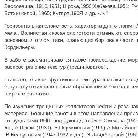
Вассоеаича, 1918,1951; Шроьа,1950;Хабакова,1951; Ру
Ботхинкипой, 1965; Кутг,ря,196Я и др. •.'•."
Горизонтальная слоистость. характерна для отлогкчтг
мела . Волнистая к косая слоистости отмена ют. спор
основном, л отло>. тики, слагающих бортовые части 
Кордильеры.
В работе рассматриваются также происхождение, мо
распространение текстур (трещиноватое! ,
стиполит, кливаж, фунтиковая текстура и мелкие скла
^эпутствухвзих флишевым образованиям ^ мела и и
широкое развитие.
По изучения трещинных коллекторов нефти и раза на
материал. Большие работы в этом направлении прои
сотрудниками ВНШ под руководством Е.Смехова (195В
др., А.Пеком (1939), Е.Пермяковым (19"9) А.Михайловь
.В.Белоусовым (1947,1962 и др.), Э.Даидбековой (196