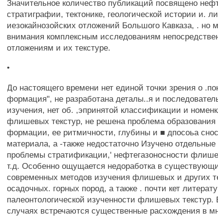
Значительное количество публикаций посвящено нефт
стратиграфии, тектонике, геологической истории и. 
иезокайнозойских отложений Большого Кавказа, . но 
внимания комплексным исследованиям непосредств
отложениям и их текстуре.
•
До настоящего времени нет единой точки зрения о .п
формация", не разработана деталы..я и последовател
изучения, нет об. ,эпринятой классификации и номен
флишевых текстур, не решена проблема образовани
формации, ее ритмичности, глубины и ■ дпосоьа снос
материала, а -также недостаточно Изучено отдельные
проблемы стратификации,' нефтегазоносности флиш
т.д. Особенно ощущается недоработка в существующ
современных методов изучения флишевых и других т
осадочных. горных пород, а также . почти кет литерату
палеонтологической изученности флишевых текстур. 
случаях встречаются существенные расхождения в мн