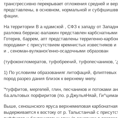
трансгрессивно перекрывает отложения средней и ве
представлены, в основном, нормальной и субфшишвв
фации.
На территории В а ндамской , СФЗ к западу от Западн
разлома берриас-валажин представлен карбснатными
Готерив, баррем, апт представлены терригенно-карбо
породами• с присутствием кремнистых известняков и 
и , сеноман-вулканох'енно-осадочными образован
(туфоконгломератов, туфобрекчий, туфопесчаников, '
1) По условиям образованияг литофаций, флиптевых 
пород разрез дания близок к верхнему мелу.
'*гуффитов, мергелей, глин, песчаников и потоками ан
ба.альтовых порфиритов (по. р.ДжульяНяай, Ги^цима
Выше, сеношнского яруса верхнемеловая карбонатная
выдерживается к востоку от р. Талыстанчай с присут