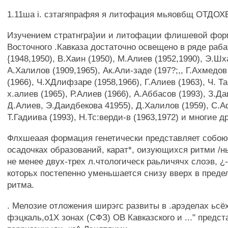
1.11ша i. сзтагяпрафяя я литофация мьяовбщ ОТДО
Изучением стратнгра}ии и литофации флишевой фор
Восточного .Кавказа достаточно освещено в ряде раба
{1948,1950), В.Хаин (1950), М.Алиев (1952,1990), Э.Ш
А.Халилов (1909,1965), Ак.Али-заде (197?;,, Г.Ахмедов
(1966), Ч.ХДлифзаре (1958,1966), Г.Алиев (1963), Ч. Та
х.алиев (1965), Р.Алиев (1966), А.Аббасов (1993), З.Да
Д.Алиев, Э.Даидбекова 41955), Д.Халилов (1959), С.А
Т.Гадиива (1993), Н.Тс:верди-в (1963,1972) и многие д
Флхшеаая формация генетически представляет собою
осадочках образований, карат*, оизующихся ритми /н
не менее двух-трех л.чтологическ раьличячх слоэв, ¿
которьх постепенно уменьшается снизу вверх в преде
ритма.
. Мелозие отложения ширэгс развиты в .арэделах ьсёх
фэцкаль,о1Х зонах (СФЗ) ОВ Кавказского и ..." предст