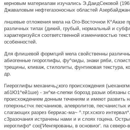
керновым материалам изучались Э.ДаидСековой (1961
Джаваловым нефтегазоносных областей Азербайджана
лншевые отложения мела на Ого-Восточнои К^Аказе п
различных типах (дикий, грубый, нормальный и субф
характеризуйся соответственной изменчивостью текс
особенностей.
Для флишевой формгций мела свойственны различны
абиогенные гиороглифы, фу^оиды, знаки ряби, слоист
трещины, кливаж, стилолиты, фунтиковая текстура, к
др.
Гиероглифы механичь¿кого происхождения (ыеханог
аб1Ю1^ей1ше) - зн^ки-слепки борозд разыи обязаны 
происхождением донным течениям и имеют развить н
гоперхньстчх песчаников, алевролитов, песчанистых и
слагающих разрез берриас-ма~ ^.трг.хского интервал*
сЗразочания истрачены нами и и слоях гоцена. Острые
иероглифо* соо['Иенгярованы, в основиог'. па северо-