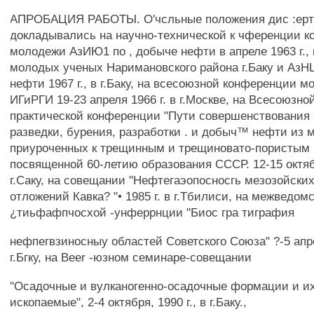
АПРОБАЦИЯ РАБОТЫ. О'чсльные положения дис :ер
докладывались на научно-технической к чференции к
молодежи АзИЮ1 по , добыче нефти в апреле 1963 г., 
молодых ученых Наримановского района г.Баку и АзН
нефти 1967 г., в г.Баку, на всесоюзной конференции 
ИГиРГИ 19-23 апреля 1966 г. в г.Москве, на Всесоюзно
практической конференции "Пути совершенствования п
разведки, бурения, разработки . и добыч™ нефти из 
приуроченных к трещинным и трещиновато-пористым 
посвященной 60-летию образования СССР. 12-15 октябр
г.Саку, на совещании "Нефтегаэопосносгь мезозойски
отложений Кавка? "• 1985 г. в г.Тбилиси, на межведомс
¿тиьфафпчосхой -унферрнции "Биос гра тиграфия
нефпегвзиносныу областей Советского Союза" ?-5 апреля
г.Бгку, на Beer -юзном семинаре-совещании
"Осадочные и вулканогенно-осадочные формации и и
ископаемые", 2-4 октября, 1990 г., в г.Баку.,