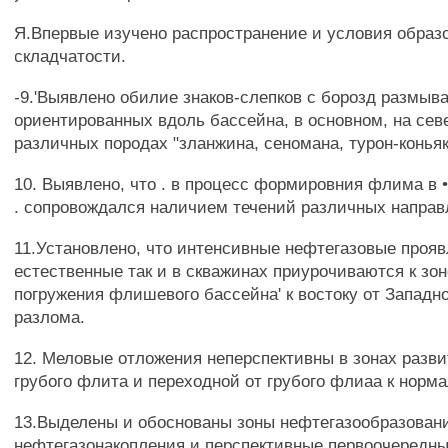
Я.Впервые изучено распространение и условия образ
складчатости.
-9.'Выявлено обилие знаков-слепков с борозд размыва
ориентированных вдоль бассейна, в основном, на севе
различных породах "зланжина, сеномана, турон-коньяка
10. Выявлено, что . в процесс формировния флима в 
. сопровождался наличием течений различных направ
11.Установлено, что интенсивные нефтегазовые прояв
естественные так и в скважинах приурочиваются к зон
погружения флишевого бассейна' к востоку от Западн
разлома.
12. Меловые отложения неперспективны в зонах разви
грубого флита и переходной от грубого флиаа к нор
13.Выделены и обоснованы зоны нефтегазообразован
нефтегазонакопления и перспективные первоочередн