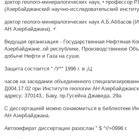
доктор геолого-минералогических наук, • профессор Р
(Азербайджанский научно-исследовательский институ
доктор геолого-минералогических наук А.Б.Аббасов (И
АН Азербайджана). •'
Ведущая организация - Государственная Нефтяная К
Азербайджане..ой республики, Производственное Об
добыче Нефти и Газа на суше.
Защита состоится " /У*" 1996 г. в ¡Ц
часов на заседании объединенного специализированн
Д004.17.02 при Институте геологии АН Азербайджанск
адресу; 370143,. Баку, пр.Гусейна Джавида, 29а.
С диссертацией можно ознакомиться в библиотеке Ин
АН Азербайджана.
Автооеферат диссертации разослан " $ ^//>0996 г.