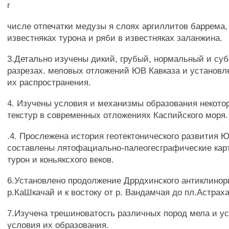
г
числе отпечатки медузы я слоях аргиллитов баррема,
известняках турона и ряби в известняках заланжина.
3.Детально изучены дикий, грубый, нормальный и суб
разрезах. меловых отложений ЮВ Кавказа и установл
их распространения.
4. Изучены условия и механизмы образования некот
текстур в современных отложениях Каспийского моря.
.4. Прослежена история геотектонического развития Ю
составлены лятофациально-палеогесграфические кар
турон и коньяксхого веков.
6.Установлено продолжение Дррдхинского антиклинори
р.КаШкачай и к востоку от р. Вандамчая до пл.Астраха
7.Изучена трешиноватосгь различных пород мела и у
условия их образования.