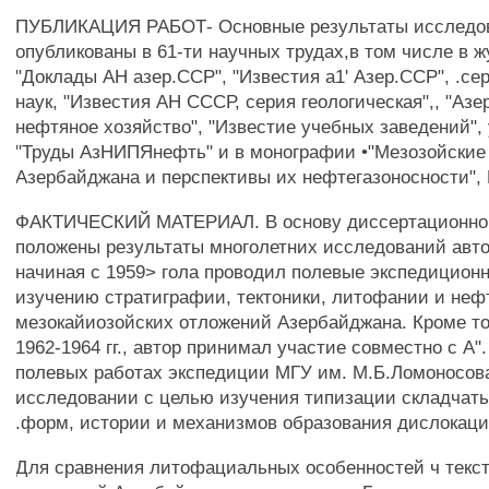
ПУБЛИКАЦИЯ РАБОТ- Основные результаты исследо
опубликованы в 61-ти научных трудах,в том числе в ж
"Доклады АН азер.ССР", "Известия а1' Азер.ССР", .се
наук, "Известия АН СССР, серия геологическая",, "Аз
нефтяное хозяйство", "Известие учебных заведений",
"Труды АзНИПЯнефть" и в монографии •"Мезозойские
Азербайджана и перспективы их нефтегазоносности", Н
ФАКТИЧЕСКИЙ МАТЕРИАЛ. В основу диссертационно
положены результаты многолетних исследований авто
начиная с 1959> гола проводил полевые экспедицион
изучению стратиграфии, тектоники, литофании и неф
мезокайиозойских отложений Азербайджана. Кроме тог
1962-1964 гг., автор принимал участие совместно с А".
полевых работах экспедиции МГУ им. М.Б.Ломоносов
исследовании с целью изучения типизации складчать
.форм, истории и механизмов образования дислокации
Для сравнения литофациальных особенностей ч текс