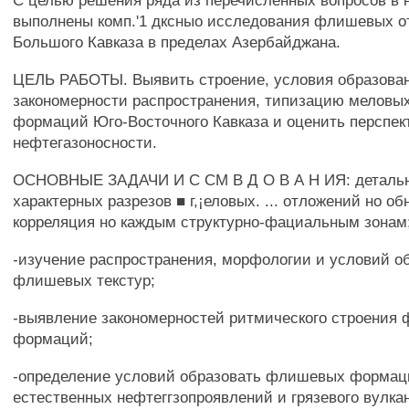
С целью решения ряда из перечисленных вопросов в 
выполнены комп.'1 дксныо исследования флишевых о
Большого Кавказа в пределах Азербайджана.
ЦЕЛЬ РАБОТЫ. Выявить строение, условия образова
закономерности распространения, типизацию мелов
формаций Юго-Восточного Кавказа и оценить перспек
нефтегазоносности.
ОСНОВНЫЕ ЗАДАЧИ И С СМ В Д О В А Н ИЯ: детально
характерных разрезов ■ г,¡еловых. ... отложений но о
корреляция но каждым структурно-фациальным зонам
-изучение распространения, морфологии и условий о
флишевых текстур;
-выявление закономерностей ритмического строения
формаций;
-определение условий образовать флишевых формац
естественных нефтеггзопроявлений и грязевого вулкан