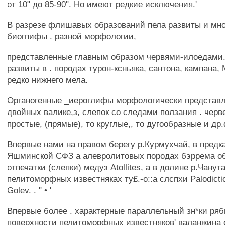
от 10" до 85-90". Но имеют редкие исключения.'
В разрезе флишавых образований пела развиты и мн
биогпифы . разной морфологии,
представленные главным образом червями-илоедами.
развиты в . породах турон-ксньяка, сантона, кампана,
редко нижнего мела.
Органогенные _иероглифы морфологически представл
двойных валике,з, слепок со следами ползания . чер
простые, (прямые), то круглые,, то дугообразные и д
Впервые нами на правом берегу р.Курмухчай, в предка
Яшминской СФЗ а алевролитовых породах бэррема о
отпечатки (слепки) медуз Atollites, а в долине р.Чанут
пелитоморфных известняках ту£.-о::а слспхи Palodiction
Golev. . " • '
Впервые более . характерные параллельный зн*ки ряб
поверхности пелитоморфных известняков' валанжина