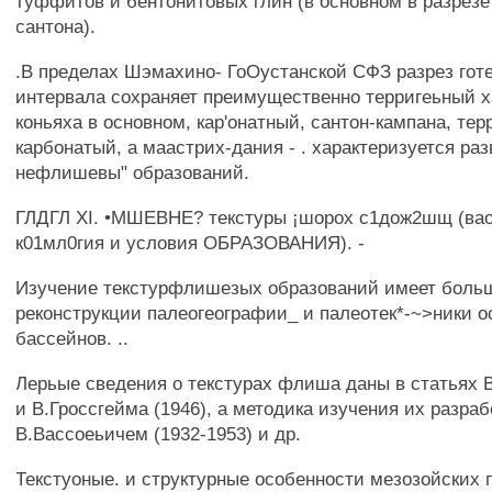
туффитов и бентонитовых глин (в основном в разрезе
сантона).
.В пределах Шэмахино- ГоОустанской СФЗ разрез гот
интервала сохраняет преимущественно терригеьный ха
коньяха в основном, кар'онатный, сантон-кампана, тер
карбонатый, а маастрих-дания - . характеризуется ра
нефлишевы" образований.
ГЛДГЛ XI. •МШЕВНЕ? текстуры ¡шорох с1дож2шщ (вао
к01мл0гия и условия ОБРАЗОВАНИЯ). -
Изучение текстурфлишезых образований имеет боль
реконструкции палеогеографии_ и палеотек*-~>ники 
бассейнов. ..
Лерьые сведения о текстурах флиша даны в статьях В
и В.Гроссгейма (1946), а методика изучения их разра
В.Вассоеьичем (1932-1953) и др.
Текстуоные. и структурные особенности мезозойских 