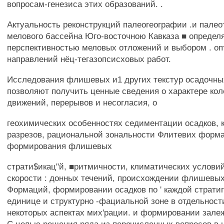
вопросам-генезиса этих образований. .
Актуальность реконструкций палеогеографии .и палео
мелового бассейна Юго-восточною Кавказа ■ определ
перспективностью меловых отложений и выбором . о
направлений нёц-тегазопсисховых работ.
Исследования флишевых и1 других текстур осадочны
позволяют получить ценные сведения о характере ко
движений, перерывов и несогласия, о
геохимических особенностях седиментации осадков, 
разрезов, рациональной зональности Флитевих форм
формирования флишевых
страти$икац"й, ■ритмичности, климатических услови
скорости : донных течений, происхождении флишевых
Формаций, формировании осадков по ' каждой страти
единице и структурно -фациальной зоне в отдельности
некоторых аспектах мих'рации. и формировании залеж