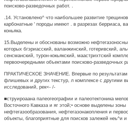
поисково-разведочных работ. .
.14. Установлено^ что наибольшее развитие трещино
карбонатные ' породы имеют . в разрезах берриаса, в
коньяка.
15.Выделены и обоснованы возможно нефтегазоносны
которых бгэриасский, валанжинский, готеривский, аль
сенсманский, турон-кокьякский, маастрихтский компл
первоочередными объектами поисково-разведочных р
ПРАКТИЧЕСКОЕ ЗНАЧЕНИЕ. Впервые по результатам
флишевых и других текстур, л комплексе с другими 
исследований, рек<- /-
■струироаана палеогеографии и палеотектоника мело
Восточного Кавказа и яг этой;• основе выделены зоны
нефтегазообразования, нефтегазонакопления и перво
объекты, благоприятные для поисков залежей неь^и и 