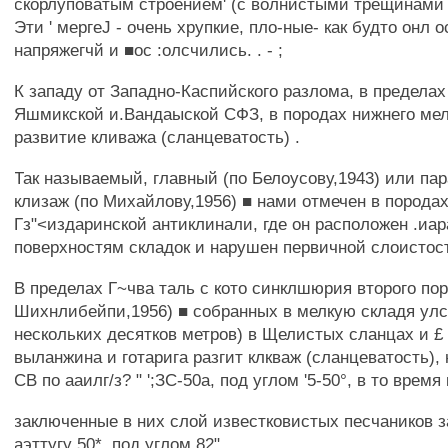
скорлуповатым строением' (с волнистыми трещинами 
Эти ' мepгeJ - очень хрупкие, пло-ные- как будто онл 
напряжегчй и ■ос :олсчились. . - ;
К западу от Западно-Каспийского разлома, в пределах
Яшмикской и.Вандаыской СФЗ, в породах нижнего ме
развитие кливажа (сланцеватость) .
Так называемый, главный (по Белоусову,1943) или па
клизаж (по Михайлову,1956) ■ нами отмечен в порода
Гз"<издаринской антиклинали, где он расположен .иа
поверхностям складок и нарушен первичной слоистос
В пределах Г~чва таль с кото синклшюрия второго пор
Шихнлибейпи,1956) ■ собранных в мелкую складя улс-
нескольких десятков метров) в Щелистых сланцах и £
выланжина и готарига разгит клкваж (сланцеватость),
СВ по ааилг/з? " ';ЗС-50а, под углом '5-50°, в то время 
заключенные в них слой известковистых песчаников з
аэттугу 50*, под углом 82".