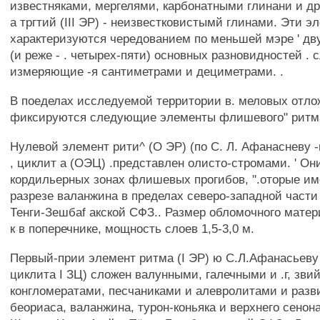
известняками, мергелями, карбонатными глинани и д
а тргтий (III ЭР) - неизвестковистымй глинами. Эти 
характеризуются чередованием по меньшей мэре ' дву
(и реже - . четырех-пяти) основных разновидностей . 
измеряющие -я сантиметрами и дециметрами. .
В поеделах исследуемой территории в. меловых отл
фиксируются следующие элементы флишевого" ритма. 
Нулевой элемент рити^ (О ЭР) (по С. Л. Афанасневу 
, циклит а (ОЭЦ) .представлен олисто-стромами. ' Он
кордильерных зонах флишевых прогибов, ''.оторые им
разрезе валанжина в пределах северо-западной части
Тенги-Зешбаf акской СФЗ.. Размер обломочного матери
к в поперечнике, мощность слоев 1,5-3,0 м.
Первый-прии элемент ритма (I ЭР) ю С.Л.Афанасьеву 
циклита I ЗЦ) сложен валунными, галечными и .г, зв
конгломератами, песчаниками и алевролитами и разви
беориаса, валанжина, турон-коньяка и верхнего сенон