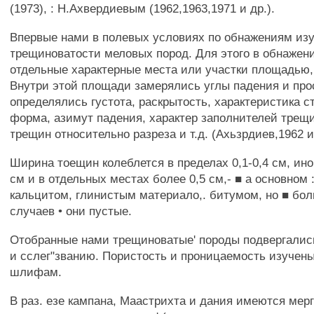
(1973), : Н.Ахвердиевым (1962,1963,1971 и др.).
Впервые нами в полевых условиях по обнажениям изу
трещиноватости меловых пород. Для этого в обнажен
отдельные характерные места или участки площадью, 
Внутри этой площади замерялись углы падения и про
определялись густота, раскрытость, характеристика ст
форма, азимут падения, характер заполнителей трещи
трещин относительно разреза и т.д. (Ахьзрдиев,1962 и 
Ширина тоещин колеблется в пределах 0,1-0,4 см, ино
см и в отдельных местах более 0,5 см,- ■ а основном
кальцитом, глинистым материало,. битумом, но ■ бо
случаев • они пустые.
Отобранные нами трещиноватые' породы подвергалис
и сслег"званию. Пористость и проницаемость изучен
шлифам.
В раз. езе кампана, Маастрихта и дания имеются мер