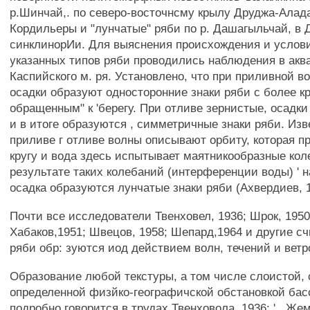
р.Шинчай,. по северо-восточнсму крылу Друджа-Алад
Кордильеры и "лунчатые" ряби по р. Дашагыльчай, в
синклинорИи. Для выяснения происхождения и услов
указанных типов ряби проводились наблюдения в аква
Каспийского м. ря. Установлено, что при приливной во
осадки образуют односторонние знаки ряби с более 
обращенным" к 'берегу. При отливе зернистые, осадк
и в итоге образуются , симметричные знаки ряби. Изве
приливе г отливе волны описывают орбиту, которая пр
кругу и вода здесь испытывает маятникообразные кол
результате таких колебаний (интерференции воды) ' 
осадка образуются лунчатые знаки ряби (Ахвердиев, 1
Почти все исследователи Твенховел, 1936; Шрок, 1950
Хабаков,1951; Швецов, 1958; Шепард,1964 и другие сч
ряби обр: зуются иод действием волн, течений и ветр
Образование любой текстуры, а том числе слоистой, 
определенной физйко-географичской обстановкой бас
подробно говорится в трудах Твенховола, 1936; ' . Же