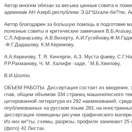
Автор многим обязан за весьма ценные совета и поже
адемикам АН Азерб.республики Э.Ш^Шхали-бе?'пи, Ак
Автор благодарен за большую помощь в подготовке м
полезные советы и критические замечания В.Б.Агаъву,
С.Л.Афанасьеву, А.В.Вихерту, А.И.Гусейнову,Ф.М.Гадж
-Ф.Г.Дадашову, К.М.Керимову,
A.А.Керииову, Т. Я. Кенгерли, А.З. Муста фаеву, С.Г.Н
Р.Р.Рахманову, Ч. М. Халифе -заде, ' М.Б.Хеипову,
B.И.Шолпо.
ОБЪЕМ РАБОТЫ. Диссертация состоит из введения, 
глав, общим объемом 334 страниц машинописного тек
цитированной литература из 292 наименований, сред
опубликованных на русском языке 283, на иностранных
диссертации помещены рисунки графического материа
Из них ки^ты, схемы, разрезы, профили занимают 25 
(фото) 42 Листах.