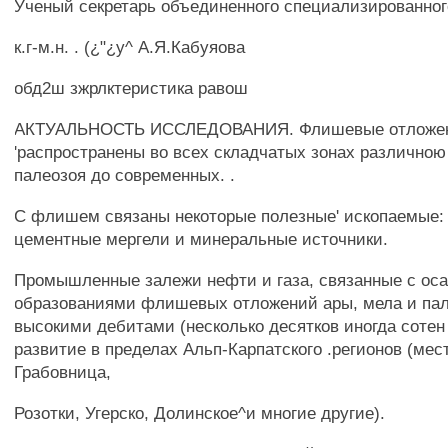
Ученый секретарь объединенного специализированног
к.г-м.н. . (¿"¿у^ А.Я.Кабуяова
обд2ш зжрлктеристика равош
АКТУАЛЬНОСТЬ ИССЛЕДОВАНИЯ. Флишевые отложе
'распространены во всех складчатых зонах различною 
палеозоя до современных. .
С флишем связаны некоторые полезные' ископаемые: • 
цементные мергели и минеральные источники.
Промышленные залежи нефти и газа, связанные с ос
образованиями флишевых отложений ары, мела и пал
высокими дебитами (несколько десятков иногда сотен
развитие в пределах Альп-Карпатского .регионов (ме
Грабовница,
Розотки, Угерско, Долинское^и многие другие).