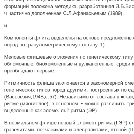
формаций положена методика, разработанная Я.Б.Вис
ч частично дополненная С.Л.Афанасьевым (1989).
и
Компоненты флита выделены на основе предложенны
пород по гранулометрическому составу. 1).
Меловые фгишевые отложения по генетическому типу
обломочные, биохемогенные и вулканогенные, среди к
преобладают первые.
Ритмичность флиша заключается в закономерной сме
генетических типов пород другими, построенных по е
(Вассоезич,194В,с.57). Независимо от состава в ■ 
ритме (мяогислое), в основном, • можно различить тр
выделенные как элеме. ль? ритма (ЭР) .
В нормальном флише первый элемент ритма (I ЭР) с
гравелитами, песчаниками и алевролитами, второй (II