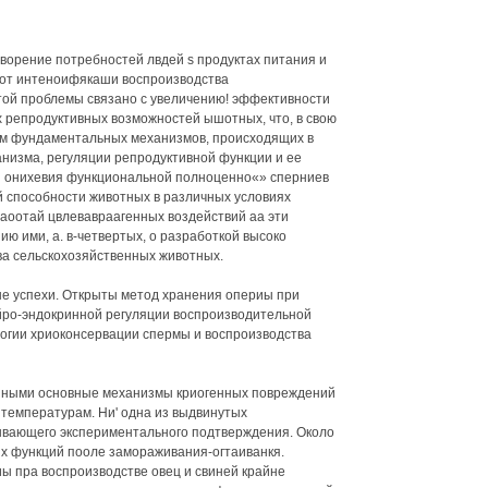
ворение потребностей лвдей s продуктах питания и
 от интеноифякаши воспроизводства
той проблемы связано с увеличению! эффективности
 репродуктивных возможностей ышотных, что, в свою
ием фундаментальных механизмов, происходящих в
анизма, регуляции репродуктивной функции и ее
ин онихевия функциональной полноценно«» сперниев
 способности животных в различных условиях
жаоотай цвлевавраагенных воздействий аа эти
ю ими, а. в-четвертых, о разработкой высоко
а сельскохозяйственных животных.
ые успехи. Открыты метод хранения опериы при
йро-эндокринной регуляции воспроизводительной
огии хриоконсервации спермы и воспроизводства
ненными основные механизмы криогенных повреждений
 температурам. Ни' одна из выдвинутых
пывающего экспериментального подтверждения. Около
х функций пооле замораживания-огтаиванкя.
 пра воспроизводстве овец и свиней крайне