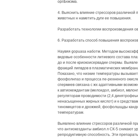
орг&нжэма.
4. Выяснить влияние стрессоров различной 
животных н наметить дуги ее повышения.
Разработать технологии воспроизведения ов
6. Разработать способ повышения воспроизв
Наувяя gopuasa наботм. Методом высокоэф
видовые особенности литиевого состава пла
до и после криокоисервадии спермы. Выявл
фракций липвдов в плазматических мембрана
Показано, что низкие температуры вызывает 
фоофолнпаз и процесса пе-рехненого окисле
спермиев связана с жх адаптивными возмож
к автиокеждантам (мелоидол, амбиол, мвлонго
регуляторам проводимости (2,4 динятрофеыод
ненасыщенных жирных кислот) и к средствам
тиномицетов и дрожжей, фосфолшщды канднд
температурам.
Выявлено влияние стрессоров различной пр
что антиокезданты амбиол л СК-5 сникают у
репродуктивную способность. Эти препарат