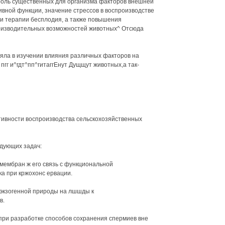
роль существенных для организма факторов внешней
ивной функции, значение стрессов в воспроизводстве
и терапии бесплодия, а также повышения
оизводительных возможностей животных^ Отсюда
тояла в изучении влияния различных факторов на
гг и^гдт^пп^гитаггЕнут Дущщут животных,а так-
тивности воспроизводства сельскохозяйственных
дующих задач:
 мембран ж его связь с функциональной
ка при кржохонс ервации.
 экзогенной природы на лшшды к
в.
при разработке способов сохранения спермиев вне