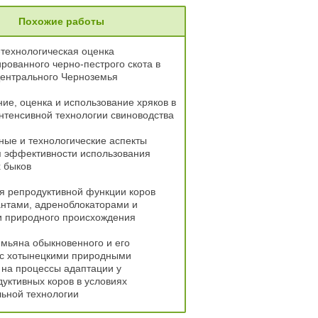
Похожие работы
технологическая оценка
рованного черно-пестрого скота в
Центрального Черноземья
е, оценка и использование хряков в
нтенсивной технологии свиноводства
ые и технологические аспекты
 эффективности использования
 быков
я репродуктивной функции коров
нтами, адреноблокаторами и
и природного происхождения
мьяна обыкновенного и его
 с хотынецкими природными
на процессы адаптации у
уктивных коров в условиях
ьной технологии