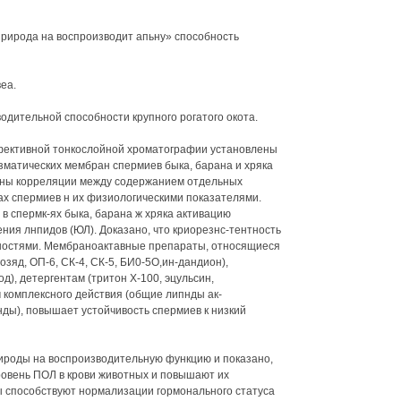
природа на воспроизводит апьну» способность
еа.
одительной способности крупного рогатого окота.
фективной тонкослойной хроматографии установлены
зматических мембран спермиев быка, барана и хряка
ены корреляции между содержанием отдельных
х спермиев н их физиологическими показателями.
в спермк-ях быка, барана ж хряка активацию
ния лнпидов (ЮЛ). Доказано, что криорезнс-тентность
ностями. Мембраноактавные препараты, относящиеся
зяд, ОП-6, СК-4, СК-5, БИ0-5О,ин-дандион),
), детергентам (тритон Х-100, эцульсин,
 комплексного действия (общие липнды ак-
ы), повышает устойчивость спермиев к низкий
ироды на воспроизводительную функцию и показано,
ровень ПОЛ в крови животных и повышают их
ы способствуют нормализации гормонального статуса