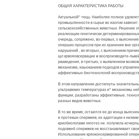
ОБЩАЯ ХАРАКТЕРИСТИКА РАБОТЫ
Актуальной^ тецц- Наиболее полное удовлет
промышленности в сырье во иаогом завяоит
сельскохозяйственных животных. Решение э
реализации генетически детерминированных
очередь, сопряжено, во-первых, о выяснен
оперших процессов при их хранении вне орг
нарушений , во-вторых, с выяснением прич
щл крвояовсервации ж воолроиэводите-львей
рваведения, в-третьих, о выявлением возмо
механизма, иаыоканием подходов к управлени
аффективных биотехнологий воспроизводств
В этом направлении достигнуты значительн
ультравюких температурах и^ механизмы не
функции, разработаны эффективные, технол
разных видов животных.
В то же время, остаются ее до конца выяс
и протекши спермиев, их адаптации к низким
криобиологами гипотез не. получила исчер
подовжнб спермжев не восстанавливает свои
Использование кряоконсервированной опериы