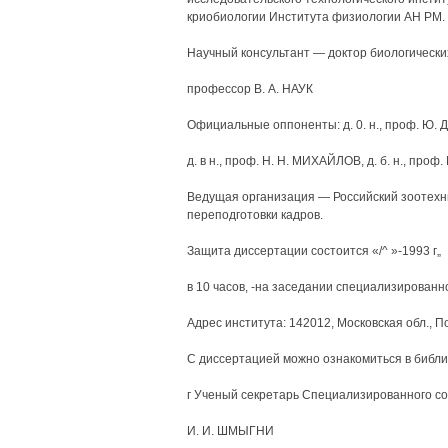
криобиологии Института физиологии АН РМ.
Научный консультант — доктор биологических
профессор В. А. НАУК
Официальные оппоненты: д. 0. н., проф. Ю.
д. в н., проф. Н. Н. МИХАЙЛОВ, д. б. н., проф
Ведущая организация — Российский зоотехн
переподготовки кадров.
Защита диссертации состоится «/^ »-1993 г„
в 10 часов, -на заседании специализированн
Адрес института: 142012, Московская обл., П
С диссертацией можно ознакомиться в библио
г Ученый секретарь Специализированного сове
И. И. ШМЫГНИ