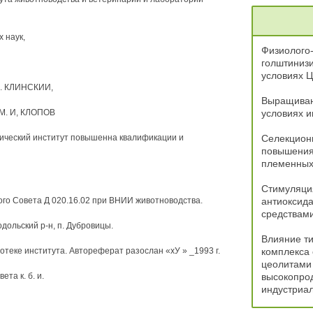
 наук,
Физиолого-
голштинизи
условиях 
 Д. КЛИНСКИИ,
Выращивани
. М. И, КЛОПОВ
условиях и
ический институт повышенна квалификации и
Селекционн
повышения
племенных
Стимуляци
ого Совета Д 020.16.02 при ВНИИ животноводства.
антиоксида
средствам
одольский р-н, п. Дубровицы.
Влияние ти
теке института. Автореферат разослан «хУ » _1993 г.
комплекса
цеолитами 
та к. б. и.
высокопрод
индустриал