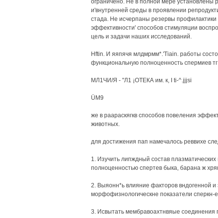
ограничено. Не в полной мере установлены 
и'внутренней среды в проявлении репродукт
стада. Не исчерпаны резервы профилактики 
эффективности' способов стимуляции воспр
цель и задачи наших исследований.
Hftin. И яяпячя млдмрмм*.'Tiain. работы сос
функциональную полноценность спермиев тг п
МЛ1ЧИ/Я - "Л1 ¡ОТЕКА им. к, I ti-^.jjjsi
ÜM9
же в раараскягкв способов повеления эффек
животных.
для достижения пап намечалось реввихе сле
1. Изучить липждный состав плазматических
полноценностью спертев быка, барана ж хря
2. Выяонн*ь влияние факторов вндогенной и
морфофизнологическне показатели сперкн-е
3. Исвытать мембравоахтнвяые соединения 