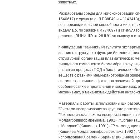
животных.
Разработаны среды для криоконсервации спецш
1540617) е хряка (а.о. Л П38Г49 и » 1143413
воспроизводительной способности животны
вндачу а.о. по заявке Л 4774697) и стимуля
решение ВНИИШЭ от 28.II.91 sa выдачу а.с. по
n-ottffiytacuafl ^вачинкть Результата эксп
знания о структуре н функции биологических
структурной организации плазматических мем
липщдного компонента биомембран в функцио
развития процесса ПОД в биологических объ
веществ с разними мем-бранотрошнми эффе
спермиев, о влиянии факторов различной пр
особенностях ее проявления и механизмах р
механизмах, о механизмах действия антяокс
Материалы работы использованы щи разрабо
"Система.воспроизводства крупного рогатого
"Технологическая схема воспроизведения вы
Молдагроивформреыюма, 1991) ; "Организац
в Молдове" (Кишинев, 1991) ; "Рекомендации
(Кишинев:Молдагроивфорыреклама,1992 ) ; "
использования семени барана" (Кишинев¡Мо