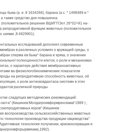
 быка (а. е. # 1634266), барана (а.с. * 1498489 и *
), а также средство дня повышенна
х (положительное решение ВШИГПЭот 26*02>91 на-
тор репродуктивной функции животных (положительное
 заявке Jt 4929901).
ериментальных исследований дополнял современные
 мембран в различных условиях о кружащей среды, о
бран сперма ев быка* барана и хряка, о значении
нально! полноценности клеток, о роли и механизмах
ектах, о характере действия мембраноактивных
ктами ва физиологобиохимичеокие показатели
ироды на репродуктивную способность животных, об
егуляции, о роли антиоковдантаоа оиотемн в этих
идантов различной природы.
тке сладупцих методических рекомендаций:
 скота" (Кишинев:Молдагроивформренламаf 1989 ) ;
сокопродуктивных коров" (Кишинев :
ия воспроизводства сельскохозяйственных животных
 по технологии производства продукции овцеводства"
Адаптивная технология получении, криоконсервации и
днагронвфорырвкяама,1992).