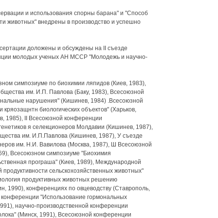
сервации и использования спорны барана" и "Способ
и животных" внедрены в производство и успешно
ссертации доложены и обсуждены на II съезде
нции молодых ученых АН МССР "Молодежь и научно-
юзном симпозиуме по биохимии ляпидов (Киев, 1983),
щества им. И.П. Павлова (Баку, 1983), Всесоюзной
ональные нарушения" (Кишинев, 1984) .Всесоюзной
кряозащнтн биологических объектов" (Харьков,
, 1985), II Всесоюзной конференции
 генетиков я селекционеров Молдавии (Кишинев, 1987),
ества им. И.П.Павлова (Кишинев, 1987), У съезде
еров им. Н.И. Вавилова (Москва, 1987), Ш Всесоюзной
69), Всесоюзном симпозиуме "Биохимия
ственная програша" (Киев, 1989), Международной
й продуктивности сельскохозяйственных животных"
зиология продуктивных животных решению
, 1990), конференциях по овцеводству (Ставрополь,
й конференции "Использование гормональных
1991), научно-производственной конференции
лока" (Минск, 1991), Всесоюзной конференции