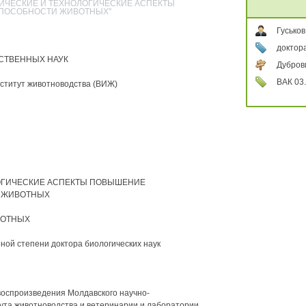
ИМИЧЕСКИЕ И ТЕХНОЛОГИЧЕСКИЕ АСПЕКТЫ
ПОСОБНОСТИ ЖИВОТНЫХ"
Гусько
доктора
СТВЕННЫХ НАУК
Дубров
ВАК 03.
ститут животноводства (ВИЖ)
ОГИЧЕСКИЕ АСПЕКТЫ ПОВЫШЕНИЕ
 ЖИВОТНЫХ
ВОТНЫХ
ой степени доктора биологических наук
воспроизведения Молдавского научно-
тута животноводства и ветеринарии и лаборатории