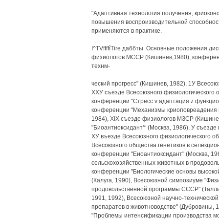
"Адаптивная технология получения, криокон
повышения воспроизводительной способност
применяются в практике.
I^TVftffîTire даббты. Основные положения ди
физиологов МССР (Кишинев,1980), конфере
технм-
ческий прогресс" (Кишинев, 1982), 1У Всесо
ХХУ съезде Всесоюзного физиологического об
конференции "Стресс v адаптация z функци
конференции "Механизмы криоповреадения и 
1984), XIX съезде физиологов МЗСР (Кишинев
"Биоантиоксидант'* (Москва, 1986), У съезде
ХУ въезде Всесоюзного физиологического общ
Всесоюзного общества генетиков в селекцион
конференции "Еиоантиоксидант" (Москва, 19
сельскохозяйственных животных в продоволь
конференции "Биологические основы высоко
(Калуга, 1990), Всесоюзной симпозиуме "Фи
продовольственной программы СССР" (Таллин
1991, 1992), Всесоюзной научно-техническо
препаратов в животноводстве" (Дубровины, 
"Проблемы интенсификации производства мо