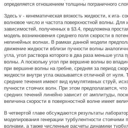
определяется отношением толщины пограничного слоя
Здесь v - кинематическая вязкость жидкости, к ига- с
волновое число и частота поверхностной волны. Для 
зависимостей, полученных в §3.4, предложена проста
модель возникновения среднего поля скорости в пот
нелинейных волнах. В рамках данной модели предпола
движение жидкости вблизи пучности волны аналогичн
угла, угол раствора которого в два раза меньше угла 
волны. А поскольку угол при вершине волны во впадин
при вершине волны на гребне, средняя за период скор
жидкости внутри угла оказывается отличной от нуля. 
средние течения имеют вид кумулятивных струй, исх
пучности стоячих волн. При этом предполагается, что
средних течений линейно зависит от амплитуды, поск
величина скорости в поверхностной волне имеет велич
В четвертой главе обсуждаются результаты лаборато
моделирования генерации турбулентности стоячими 
волнами, а также численные расчеты динамики турбу