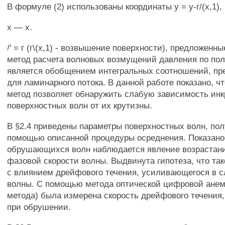
В формуле (2) использованы координаты у = у-г/(х,1),
х — х.
/' = г (г\(х,1) - возвышение поверхности), предложенны
метод расчета волновых возмущений давления по пол
является обобщением интегральных соотношений, пре
для ламинарного потока. В данной работе показано, 
метод позволяет обнаружить слабую зависимость ин
поверхностных волн от их крутизны.
В §2.4 приведены параметры поверхностных волн, по
помощью описанной процедуры осреднения. Показано,
обрушающихся волн наблюдается явление возрастан
фазовой скорости волны. Выдвинута гипотеза, что та
с влиянием дрейфового течения, усиливающегося в 
волны. С помощью метода оптической цифровой ане
метода) была измерена скорость дрейфового течения,
при обрушении.