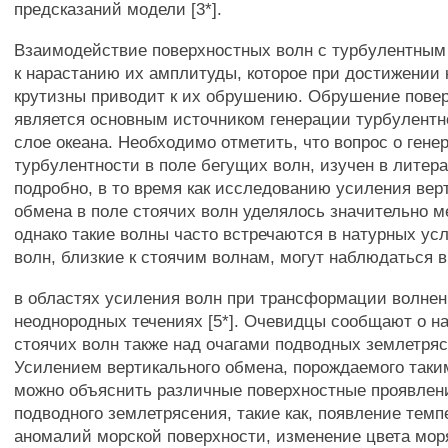
предсказаний модели [3*].
Взаимодействие поверхностных волн с турбулентным
к нарастанию их амплитуды, которое при достижении 
крутизны приводит к их обрушению. Обрушение пове
является основным источником генерации турбулентн
слое океана. Необходимо отметить, что вопрос о гене
турбулентности в поле бегущих волн, изучен в литер
подробно, в то время как исследованию усиления вер
обмена в поле стоячих волн уделялось значительно 
однако такие волны часто встречаются в натурных ус
волн, близкие к стоячим волнам, могут наблюдаться в
в областях усиления волн при трансформации волнен
неоднородных течениях [5*]. Очевидцы сообщают о 
стоячих волн также над очагами подводных землетрясен
Усилением вертикального обмена, порождаемого таки
можно объяснить различные поверхностные проявлен
подводного землетрясения, такие как, появление тем
аномалий морской поверхности, изменение цвета моря и 