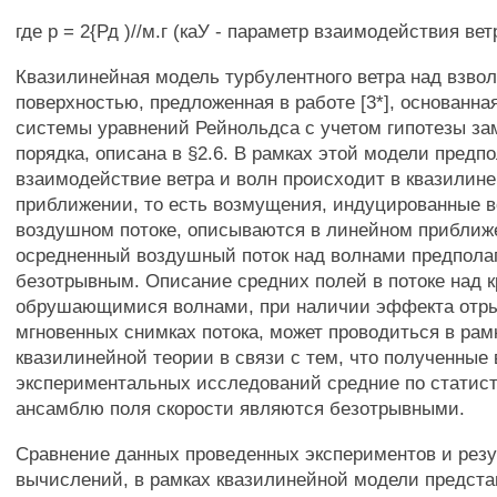
где р = 2{Рд )//м.г (каУ - параметр взаимодействия вет
Квазилинейная модель турбулентного ветра над взво
поверхностью, предложенная в работе [3*], основанна
системы уравнений Рейнольдса с учетом гипотезы за
порядка, описана в §2.6. В рамках этой модели предпо
взаимодействие ветра и волн происходит в квазилин
приближении, то есть возмущения, индуцированные в
воздушном потоке, описываются в линейном приближ
осредненный воздушный поток над волнами предпола
безотрывным. Описание средних полей в потоке над 
обрушающимися волнами, при наличии эффекта отры
мгновенных снимках потока, может проводиться в рам
квазилинейной теории в связи с тем, что полученные 
экспериментальных исследований средние по статис
ансамблю поля скорости являются безотрывными.
Сравнение данных проведенных экспериментов и резу
вычислений, в рамках квазилинейной модели представ