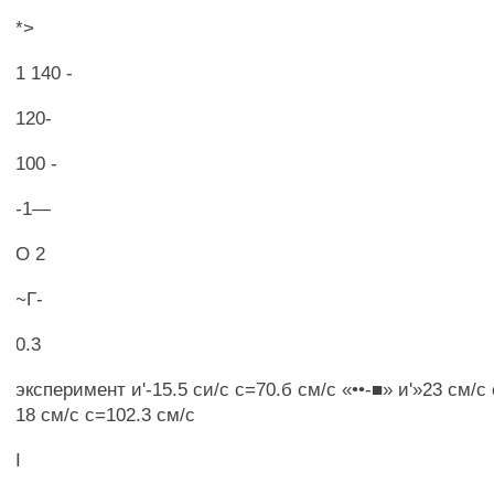
*>
1 140 -
120-
100 -
-1—
О 2
~Г-
0.3
эксперимент и'-15.5 си/с с=70.б см/с «••-■» и'»23 см/с 
18 см/с с=102.3 см/с
I