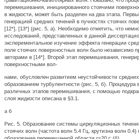
гравитационно-капиллярных волн. Показано, что проц
перемешивания, инициированного стоячими поверхн
в жидкости, может быть разделен на два этапа. Первы
генерацией средних течений в пучностях стоячих пов
[12*], [13*] (рис. 5, а). Необходимо отметить, что немн
исследований, представленных в данной диссертацио
экспериментальное изучение эффекта генерации сред
поле стоячих поверхностных волн было независимо п
авторами в [14*]. Второй этап перемешивания, генер
поверхностными вол-
нами, обусловлен развитием неустойчивости средних
образованием турбулентности (рис. 5, б). Процедура
различных этапов перемешивания, с помощью подкра
слоя жидкости описана в §3.1.
а б
Рис. 5. Образование системы циркуляционных течени
стоячих волн (частота волн 5.4 Гц, крутизна волн 0.4) г
образование перемешанной области г=20 с (б).