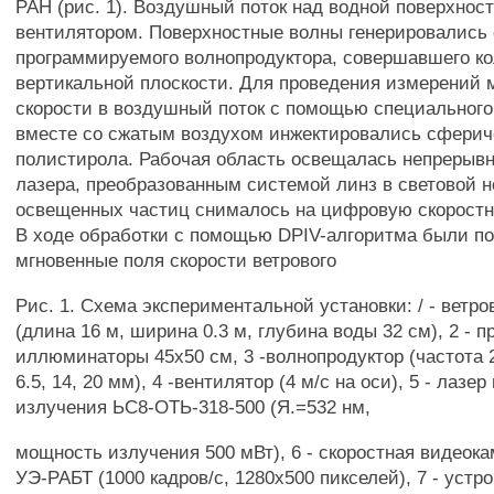
РАН (рис. 1). Воздушный поток над водной поверхнос
вентилятором. Поверхностные волны генерировались
программируемого волнопродуктора, совершавшего ко
вертикальной плоскости. Для проведения измерений 
скорости в воздушный поток с помощью специального
вместе со сжатым воздухом инжектировались сферич
полистирола. Рабочая область освещалась непрерыв
лазера, преобразованным системой линз в световой 
освещенных частиц снималось на цифровую скорост
В ходе обработки с помощью DPIV-алгоритма были п
мгновенные поля скорости ветрового
Рис. 1. Схема экспериментальной установки: / - ветр
(длина 16 м, ширина 0.3 м, глубина воды 32 см), 2 - 
иллюминаторы 45x50 см, 3 -волнопродуктор (частота 
6.5, 14, 20 мм), 4 -вентилятор (4 м/с на оси), 5 - лазе
излучения ЬС8-ОТЬ-318-500 (Я.=532 нм,
мощность излучения 500 мВт), 6 - скоростная видеока
УЭ-РАБТ (1000 кадров/с, 1280x500 пикселей), 7 - устр