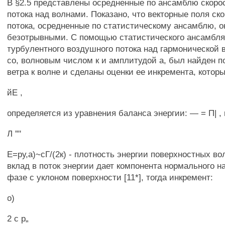
В §2.5 представлены осредненные по ансамблю скоро
потока над волнами. Показано, что векторные поля ск
потока, осредненные по статистическому ансамблю, 
безотрывными. С помощью статистического ансамбл
турбулентного воздушного потока над гармонической 
со, волновым числом к и амплитудой а, был найден по
ветра к волне и сделаны оценки ее инкремента, котор
йЕ ,
определяется из уравнения баланса энергии: — = П| , 
Л '"'
Е=ру,а)~сГ/(2к) - плотность энергии поверхностных в
вклад в поток энергии дает компонента нормального н
фазе с уклоном поверхности [11*], тогда инкремент:
о)
2 с р„