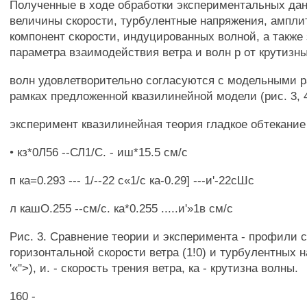
Полученные в ходе обработки экспериментальных да
величины скорости, турбулентные напряжения, ампл
компонент скорости, индуцированных волной, а также
параметра взаимодействия ветра и волн р от крутизн
волн удовлетворительно согласуются с модельными р
рамках предложенной квазилинейной модели (рис. 3, 4
эксперимент квазилинейная теория гладкое обтекание
• кз*0Л56 --СЛ1/С. - иш*15.5 см/с
п ка=0.293 --- 1/--22 с«1/с ка-0.29] ---и'-22сШс
л кашО.255 --см/с. ка*0.255 .....и'»1в см/с
Рис. 3. Сравнение теории и эксперимента - профили 
горизонтальной скорости ветра (1!0) и турбулентных 
'«''>), и. - скорость трения ветра, ка - крутизна волны.
160 -