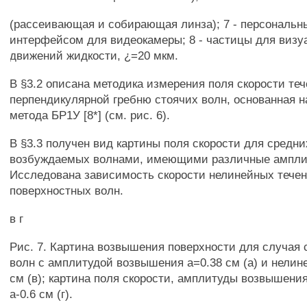
(рассеивающая и собирающая линза); 7 - персональн
интерфейсом для видеокамеры; 8 - частицы для виз
движений жидкости, ¿=20 мкм.
В §3.2 описана методика измерения поля скорости теч
перпендикулярной гребню стоячих волн, основанная 
метода БР1У [8*] (см. рис. 6).
В §3.3 получен вид картины поля скорости для средни
возбуждаемых волнами, имеющими различные амплит
Исследована зависимость скорости нелинейных тече
поверхностных волн.
в г
Рис. 7. Картина возвышения поверхности для случая
волн с амплитудой возвышения а=0.38 см (а) и нелин
см (в); картина поля скорости, амплитуды возвышения:
а-0.6 см (г).