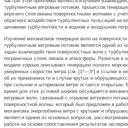
частью этой проблемы является изучение взаимодейс
турбулентным ветровым потоком, процессов генераци
верхнего слоя океана поверхностными волнами с уче
обратного воздействия турбулентных пульсаций на во
динамики турбулентности в водном и воздушном погр
Изучение механизмов генерации волн на поверхности
турбулентным ветровым потоком является одной из 
задач взаимодействия поверхностных волн с турбуле
пограничных слоях океана и атмосферы. Развитые в 
модели хорошо описывают генерацию пологих морски
умеренных скоростях ветра (см. [1*—3*] и ссылки в ни
об их применимости в случае крутых и обрушающихся
при сильном и штормовом ветре остается открытым. 
время для этих условий широко обсуждается механи
ветровых волн, связанный с отрывом ветрового потока
поверхностной волны, который был предложен в работ
механизма энергообмена ветра с крутыми и обруша
является одним из основных вопросов, рассматривае
работе на основе сопоставления результатов экспери