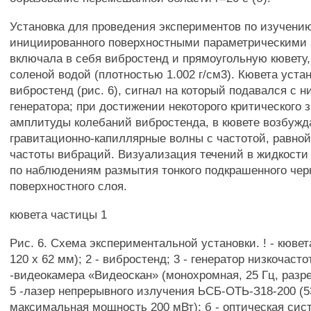
Установка для проведения экспериментов по изучени
инициированного поверхностными параметрическими
включала в себя вибростенд и прямоугольную кювету
соленой водой (плотностью 1.002 г/см3). Кювета уста
вибростенд (рис. 6), сигнал на который подавался с н
генератора; при достижении некоторого критического 
амплитуды колебаний вибростенда, в кювете возбуж
гравитационно-капиллярные волны с частотой, равно
частоты вибраций. Визуализация течений в жидкости
по наблюдениям размытия тонкого подкрашенного че
поверхностного слоя.
кювета частицы 1
Рис. 6. Схема экспериментальной установки. ! - кювета
120 х 62 мм); 2 - вибростенд; 3 - генератор низкочасто
-видеокамера «Видеоскан» (монохромная, 25 Гц, разр
5 -лазер непрерывного излучения ЬСБ-ОТЬ-З18-200 (5
максимальная мощность 200 мВт); б - оптическая сис