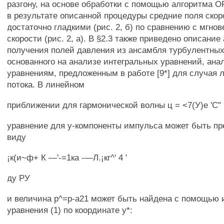
разгону, на основе обработки с помощью алгоритма 
в результате описанной процедуры средние поля скор
достаточно гладкими (рис. 2, б) по сравнению с мгн
скорости (рис. 2, а). В §2.3 также приведено описание
получения полей давления из ансамбля турбулентных
основанного на анализе интегральных уравнений, ана
уравнениям, предложенным в работе [9*] для случая 
потока. В линейном
приближении для гармонической волны ц = <7(У)е 'С" 
уравнение для у-компоненты импульса может быть пр
виду
¡к(и~ф+ К —'-=1ка -—Л.¡кг^' 4 '
ду РУ
и величина р^=р-а21 может быть найдена с помощью 
уравнения (1) по координате у*: