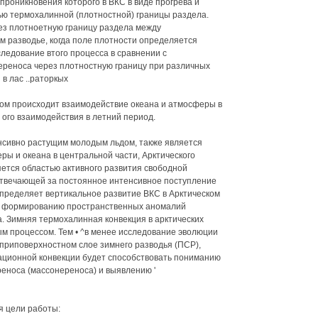
роникновения которого в ВКС в виде прогрева и
ью термохалинной (плотностной) границы раздела.
ез плотноетную границу раздела между
 разводье, когда поле плотности определяется
ледование втого процесса в сравнении с
ереноса через плотностную границу при различных
в лас ..раторкых
зом происходит взаимодействие океана и атмосферы в
 ого взаимодействия в летний период.
нсивно растущим молодым льдом, также является
ры и океана в центральной части, Арктического
яется областью активного развития свободной
отвечающей за постоянное интенсивное поступление
определяет вертикальное развитие ВКС в Арктическом
 к формированию пространственных аномалий
а. Зимняя термохалинная конвекция в арктических
м процессом. Тем • ^в менее исследование эволюции
приповерхностном слое зимнего разводья (ПСР),
ационной конвекции будет способствовать пониманию
реноса (массонереноса) и выявлению '
 цели работы: