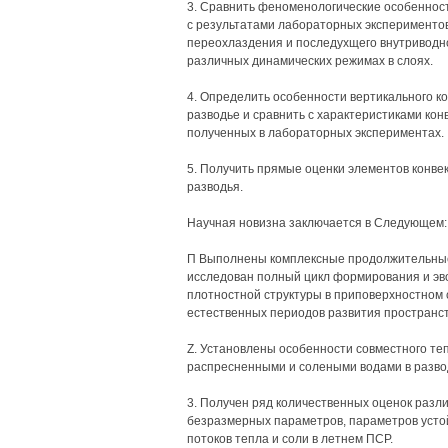
3. Сравнить феноменологические особенност
с результатами лабораторных эксперимент
переохлаздения и последухщего внутриводно
различных динамических режимах в слоях.
4. Определить особенности вертикального к
разводье и сравнить с характеристиками ко
полученных в лабораторных экспериментах.
5. Получить прямые оценки элементов конве
разводья.
Научная новизна заключается в Следующем:
П Выполнены комплексные продолжительные 
исследован полный цикл формирования и эв
плотностной структуры в приповерхностном 
естественных периодов развития пространс
Z. Установлены особенности совместного те
распресненными и солеными водами в разво
3. Получен ряд количественных оценок разл
безразмерных параметров, параметров усто
потоков тепла и соли в летнем ПСР.