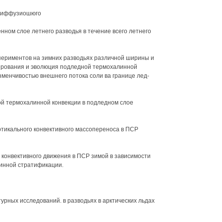
диффузиошюго
ном слое летнего разводья в течение всего летнего
периментов на зимних разводьях различной ширины и
ирования и эволюция подледной термохалинной
зменчивостью внешнего потока соли ва границе лед-
ой термохалинной конвекции в подледном слое
тикального конвективного массопереноса в ПСР
конвективного движения в ПСР зимой в зависимости
инной стратификации.
урных исследований. в разводьях в арктических льдах