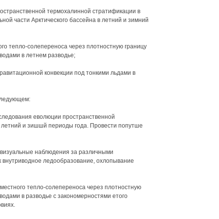
ространственной термохалинной стратификации в
ной части Арктического бассейна в летний и зимний
го тепло-солепереноса через плотностную границу
водами в летнем разводье;
гравитационной конвекции под тонкими льдами в
следующем:
сследования еволюции пространственной
 летний и зишшй периоды года. Провести попутше
и визуальные наблюдения за различными
к внутриводное ледообразование, охлопывание
вместного тепло-солепереноса через плотностную
одами в разводье с закономерностями етого
виях.