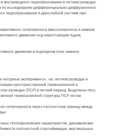
и внутриводного ледообразования в летнем разводье
ов по исследованию дифференциально-диффузионного
го ледообразования в двухслойной системе при
онвективного солепереноса (массопереноса) в зимнем
нвективного движения под наростающим льдом,
ктивного движения в подледном слое зимнего
натурные эксперименты . на .летнем разводье и
олюции пространственной термохалинной и
слое разводья (ПСР) в летний период. Выделены пять
твенной термохалинной структуры ПСР летом.
пло-солепереноса через плотностную границу между
дье.
ичных теплофизических характеристик, динамических
йчивости плотностной стратификации, вертикальных