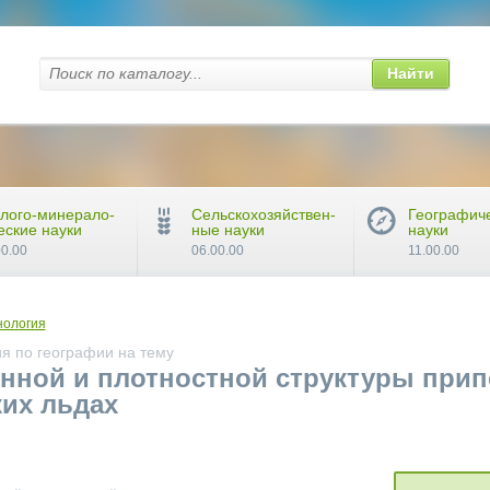
Найти
лого-минерало-
Сельскохозяйствен-
Географич
еские науки
ные науки
науки
00.00
06.00.00
11.00.00
нология
я по географии на тему
нной и плотностной структуры прип
ких льдах