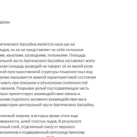
аркпин
ктического бассейна является нали-ше на
ьдов, но он не представляет из себя сплошное
ми, каналами, разводьями, полыньями. Площадь
альной части Арктического бассейна составляет всего
малая площадь разводий не говорит об их малой роли .
тной пространственной структуры поырхностных вод
крова оказывается важной характеристикой состояния
итывать при описании и объяснении особенностей
 океанов. Покрывая целый год подавляющую часть
ильно препятствуют взаимодействию океана и.
агами подобного активного взаимодействия как в
 акватории центральной части Арктического бассейна.
нечной энергии, в которых кроме этого еще
верхности, шлей толстых льдов, В результате
нный слой, отделенный снизу от верхнего
икноклином и подверженный непосредственному