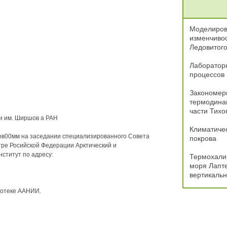
Моделиров
изменчивос
Ледовитого
Лаборатор
процессов 
Закономер
термодина
части Тихо
и им. Ширшов а РАН
Климатичес
асов00мм на заседании специализированного Совета
покрова
тре Росийской Федерации Арктический и
ститут по адресу:
Термохалин
моря Лапте
вертикальн
иотеке ААНИИ.