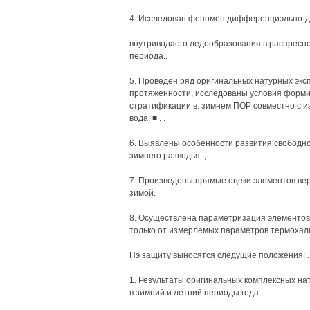
4. Исследован феномен дифференциэльно-
внутриводаого ледообразования в распреснен
периода..
5. Проведен ряд оригинальных натурных экс
протяженности, исследованы условия форм
стратификации в. зимнем ПОР совместно с и
вода. ■ . .
6. Выявлены особенности развития свободн
зимнего разводья. ,
7. Произведены прямые оцеки элементов вер
зимой.
8. Осуществлена параметризация элементов 
только от измерлемых параметров термохал
Нэ защиту выносятся следущие положения: .
1. Результаты оригинальных комплексных нат
в зимний и летний периоды года.