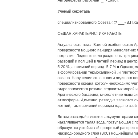
Автореферат разослан "_" - 1996 г.
Ученый секретарь
специализированного Совета ( (? ___«В.П.К
ОБЩАЯ ХАРАКТЕРИСТИКА РАБОТЫ
Актуальность темы. Важной особенностью Ар
поверхности мощного панциря многолетних л
покрытие. Ледяные поля разделены трлцинз
разводий и пол шей в летний период в центр
5-20 %, а в зимний период -5-7 %.■ Однакс, 
в формировании термохалинной . и плотнос
океана. Нарушение сплошности ледяного по
поверхности океана, кото;у» необходимо уч
гидрологического режима ледовитых морей и
Арктического бассейна, многолетние льды с
атмосферы- И,именно, разводья являются оч
летний, так и в зимний периоды года по всей
Летом разводы! являются аккумуляторами сол
накапливается талая вода, поступающая с по
образуется устойчивый прогретый распресне
квазиоднородного слоя (ВКС) мощнейшим п