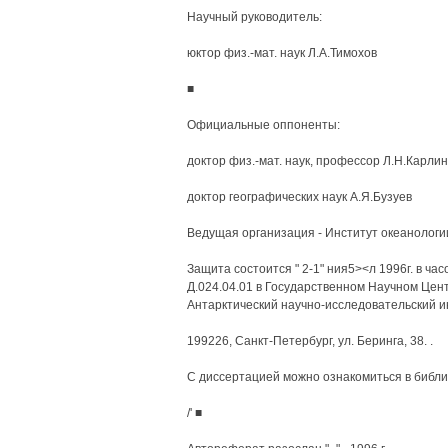
Научный руководитель:
юктор физ.-мат. наук Л.А.Тимохов
■
Официальные оппоненты:
доктор физ.-мат. наук, профессор Л.Н.Карлин
доктор географических наук А.Я.Бузуев
Ведущая организация - Институт океанологи
Защита состоится " 2-1" ния5><л 1996г. в ч
Д.024.04.01 в Государственном Научном Цен
Антарктический научно-исследовательский ин
199226, Санкт-Петербург, ул. Беринга, 38. .
С диссертацией можно ознакомиться в библ
/' ■