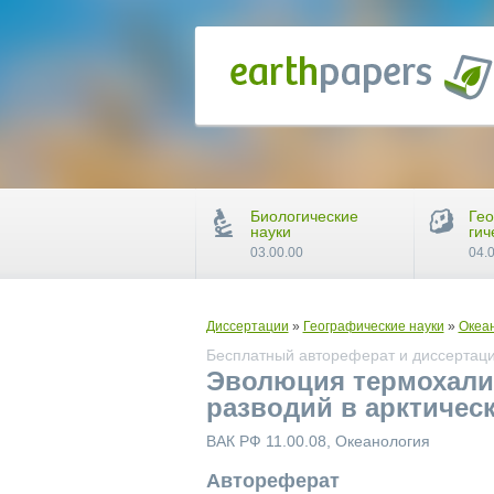
Биологические
Гео
науки
гич
03.00.00
04.
Диссертации
»
Географические науки
»
Океа
Бесплатный автореферат и диссертаци
Эволюция термохали
разводий в арктичес
ВАК РФ 11.00.08, Океанология
Автореферат