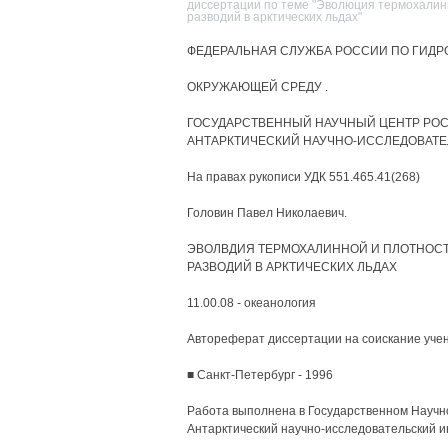
диссертации по теме "Эволюция термохалинн
разводий в арктических льдах"
ФЕДЕРАЛЬНАЯ СЛУЖБА РОССИИ ПО ГИДР
ОКРУЖАЮЩЕЙ СРЕДУ .
ГОСУДАРСТВЕННЫЙ НАУЧНЫЙ ЦЕНТР РОС
АНТАРКТИЧЕСКИЙ НАУЧНО-ИССЛЕДОВАТЕ
На правах рукописи УДК 551.465.41(268)
Головин Павел Николаевич.
ЭВОЛВДИЯ ТЕРМОХАЛИННОЙ И ПЛОТНОС
РАЗВОДИЙ В АРКТИЧЕСКИХ ЛЬДАХ
11.00.08 - океанология
Автореферат диссертации на соискание учен
■ Санкт-Петербург - 1996
Работа выполнена в Государственном Научн
Антарктический научно-исследовательский и