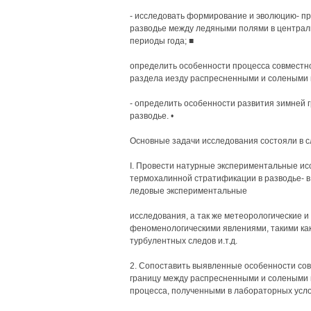
- исследовать формирование и эволюцию- п
разводье между ледяными полями в централь
периоды года; ■
определить особенности процесса совместно
раздела иезду распресненными и солеными 
- определить особенности развития зимней 
разводье. •
Основные задачи исследования состояли в 
I. Провести натурные экспериментальные и
термохалинной стратификации в разводье- в
ледовые экспериментальные
исследования, а так же метеорологические 
феноменологическими явлениями, такими ка
турбулентных следов и.т.д.
2. Сопоставить выявленные особенности со
границу между распресненными и солеными в
процесса, полученными в лабораторных усло