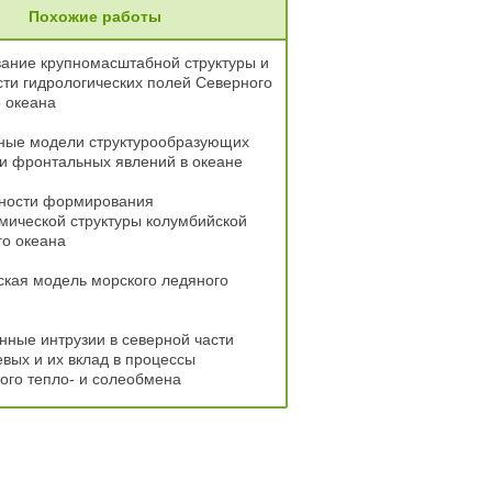
Похожие работы
ание крупномасштабной структуры и
ти гидрологических полей Северного
 океана
ные модели структурообразующих
и фронтальных явлений в океане
ности формирования
мической структуры колумбийской
го океана
кая модель морского ледяного
ные интрузии в северной части
вых и их вклад в процессы
ого тепло- и солеобмена