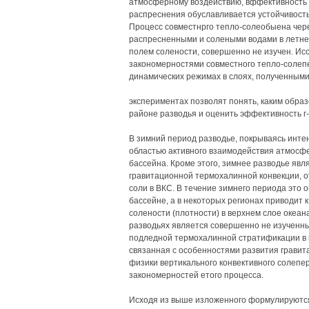
атмосферному воздействию, вффективность п
распреснения обуславливается устойчивост
Процесс совместнрго тепло-солеобыена чер
распресненными и солеными водами в летнем
полем солености, совершенно не изучен. Исс
закономерностями совместного тепло-солеп
динамических режимах в слоях, полученными 
экспериментах позволят понять, каким обра
районе разводья и оценить эффективность г-
В зимний период разводье, покрываясь инте
областью активного взаимодействия атмосфе
бассейна. Кроме этого, зимнее разводье явл
гравитационной термохалинной конвекции, 
соли в ВКС. В течение зимнего периода это 
бассейне, а в некоторых регионах приводит
солености (плотности) в верхнем слое океан
разводьях является совершенно не изученны
подледной термохалинной стратификации в 
связанная с особенностями развития гравит
физики вертикального конвективного солепе
закономерностей етого процесса.
Исходя из выше изложенного формулируются