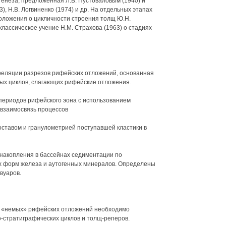
генеза, предложенная Л.В. Пустоваловым (1940) и
), Н.В. Логвиненко (1974) и др. На отдельных этапах
оложения о цикличности строения толщ Ю.Н.
 классическое учение Н.М. Страхова (1963) о стадиях
реляции разрезов рифейских отложений, основанная
ых циклов, слагающих рифейские отложения.
периодов рифейского эона с использованием
взаимосвязь процессов
ставом и гранулометрией поступавшей кластики в
онакопления в бассейнах седиментации по
х форм железа и аутогенных минералов. Определены
вуаров.
и «немых» рифейских отложений необходимо
-стратиграфических циклов и толщ-реперов.