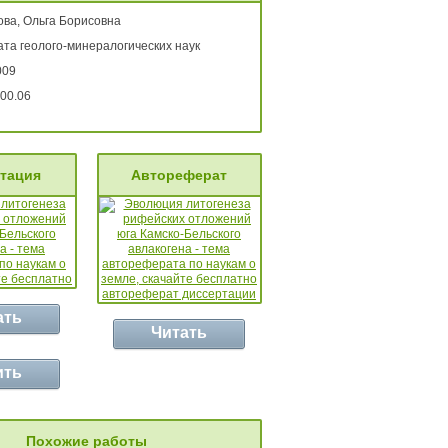
ова, Ольга Борисовна
ата геолого-минералогических наук
009
00.06
тация
Автореферат
ать
Читать
ить
Похожие работы