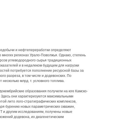
едобычи и нефтепереработки определяют
о многих регионах Урало-Поволжья. Однако, степень
рсов углеводородного сырья традиционных
оказателей и в недалеком будущем для нагрузки
стей потребуется пополнение ресурсной базы за
ого разреза, в том числе и додевонских. По
несколько млрд. т. условного топлива.
окембрийские образования получили на юге Камско-
ы. Здесь они характеризуются максимальными
той лито лого-стратиграфических комплексов,
аря бурению новых параметрических скважин,
 и другим исследованиям, получены новые
ожений додевона, их диагенетическим