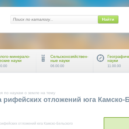
Найти
лого-минерало-
Сельскохозяйствен-
Географич
еские науки
ные науки
науки
00.00
06.00.00
11.00.00
я по наукам о земле на тему
 рифейских отложений юга Камско-Б
рифейских отложений юга Камско-Бельского