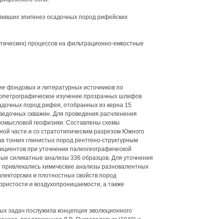
еливших эпигенез осадочных пород рифейских
нетических) процессов на фильтрационно-емкостные
ие фондовых и литературных источников по
ропетрографическое изучение прозрачных шлифов
садочных пород рифея, отобранных из керна 15
зведочных скважин. Для проведения расчленения
ромысловой геофизики. Составлены схемы
ой части и со стратотипическим разрезом Южного
а тонких глинистых пород рентгено-структурным
фициентов при уточнении палеогеографической
ые силикатные анализы 336 образцов. Для уточнения
я привлекались химические анализы разновалентных
ллекторских и плотностных свойств пород
ристости и воздухопроницаемости, а также
.
ых задач послужила концепция эволюционного