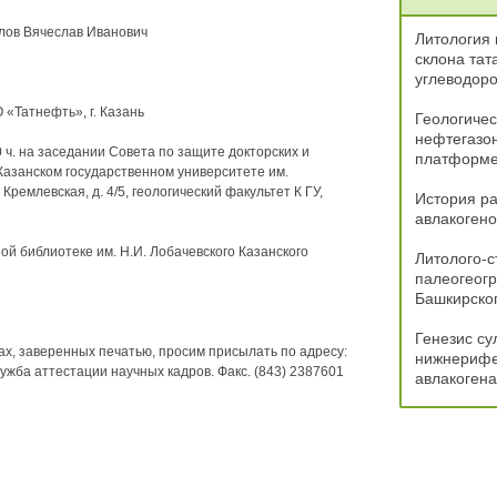
злов Вячеслав Иванович
Литология 
склона тат
углеводор
 «Татнефть», г. Казань
Геологичес
нефтегазон
 ч. на заседании Совета по защите докторских и
платформе
Казанском государственном университете им.
 Кремлевская, д. 4/5, геологический факультет К ГУ,
История ра
авлакоген
й библиотеке им. Н.И. Лобачевского Казанского
Литолого-с
палеогеог
Башкирско
Генезис су
ах, заверенных печатью, просим присылать по адресу:
нижнерифе
 служба аттестации научных кадров. Факс. (843) 2387601
авлакогена