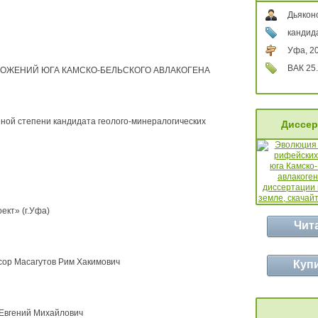
Дьякон
кандид
Уфа, 2
ВАК 25.
ОЖЕНИЙ ЮГА КАМСКО-БЕЛЬСКОГО АВЛАКОГЕНА
ной степени кандидата геолого-минералогических
Диссер
кт» (г.Уфа)
Чит
сор Масагутов Рим Хакимович
Куп
 Евгений Михайлович