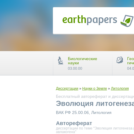
Биологические
Гео
науки
гич
03.00.00
04.
Диссертации
»
Науки о Земле
»
Литология
Бесплатный автореферат и диссертаци
Эволюция литогенеза
ВАК РФ 25.00.06, Литология
Автореферат
диссертации по теме "Эволюция литогенеза 
авлакогена"