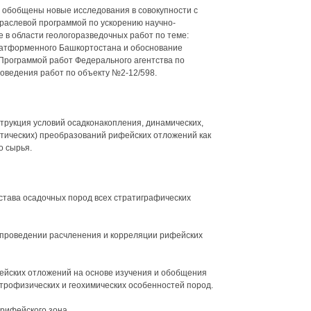
 обобщены новые исследования в совокупности с
раслевой программой по ускорению научно-
е в области геологоразведочных работ по теме:
латформенного Башкортостана и обоснование
 Программой работ Федерального агентства по
роведения работ по объекту №2-12/598.
трукция условий осадконакопления, динамических,
етических) преобразований рифейских отложений как
о сырья.
остава осадочных пород всех стратиграфических
в проведении расчленения и корреляции рифейских
ейских отложений на основе изучения и обобщения
трофизических и геохимических особенностей пород.
рифейского зона.