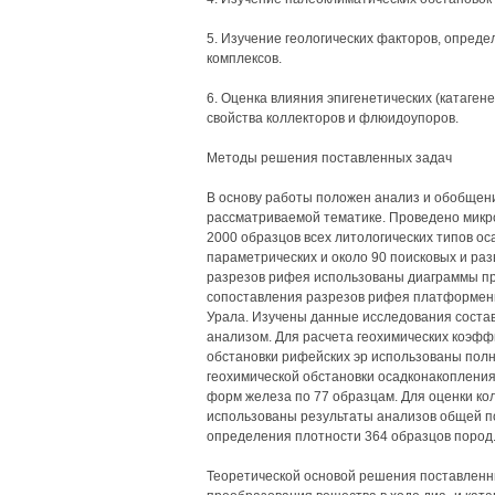
5. Изучение геологических факторов, опред
комплексов.
6. Оценка влияния эпигенетических (катаге
свойства коллекторов и флюидоупоров.
Методы решения поставленных задач
В основу работы положен анализ и обобщен
рассматриваемой тематике. Проведено мик
2000 образцов всех литологических типов о
параметрических и около 90 поисковых и ра
разрезов рифея использованы диаграммы п
сопоставления разрезов рифея платформенн
Урала. Изучены данные исследования состав
анализом. Для расчета геохимических коэф
обстановки рифейских эр использованы полн
геохимической обстановки осадконакоплени
форм железа по 77 образцам. Для оценки ко
использованы результаты анализов общей по
определения плотности 364 образцов пород
Теоретической основой решения поставленн