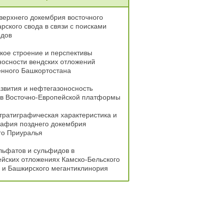
верхнего докембрия восточного
арского свода в связи с поисками
одов
кое строение и перспективы
осности вендских отложений
нного Башкортостана
звития и нефтегазоносность
ов Восточно-Европейской платформы
тратиграфическая характеристика и
рафия позднего докембрия
го Приуралья
льфатов и сульфидов в
йских отложениях Камско-Бельского
 и Башкирского мегантиклинория