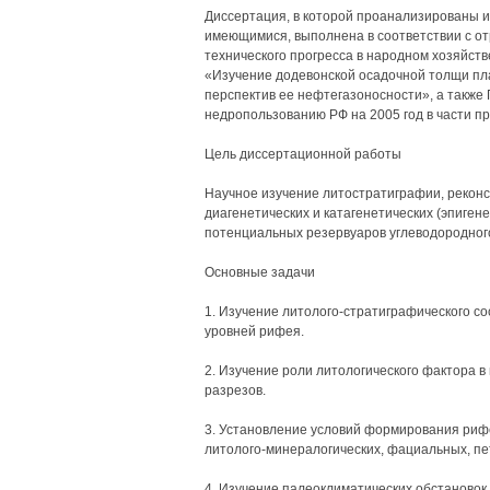
Диссертация, в которой проанализированы и
имеющимися, выполнена в соответствии с от
технического прогресса в народном хозяйств
«Изучение додевонской осадочной толщи п
перспектив ее нефтегазоносности», а также
недропользованию РФ на 2005 год в части п
Цель диссертационной работы
Научное изучение литостратиграфии, реконс
диагенетических и катагенетических (эпиген
потенциальных резервуаров углеводородног
Основные задачи
1. Изучение литолого-стратиграфического с
уровней рифея.
2. Изучение роли литологического фактора 
разрезов.
3. Установление условий формирования риф
литолого-минералогических, фациальных, пе
4. Изучение палеоклиматических обстановок 