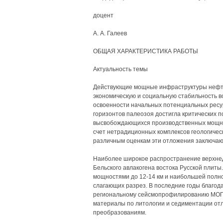
доцент
А. А. Галеев
ОБЩАЯ ХАРАКТЕРИСТИКА РАБОТЫ
Актуальность темы
Действующие мощные инфраструктуры нефт
экономическую и социальную стабильность в
освоенности начальных потенциальных ресу
горизонтов палеозоя достигла критических п
высвобождающихся производственных мощно
счет нетрадиционных комплексов геологическ
различным оценкам эти отложения заключают 
Наиболее широкое распространение верхнед
Бельского авлакогена востока Русской плит
мощностями до 12-14 км и наибольшей полно
слагающих разрез. В последние годы благод
региональному сейсмопрофилированию МОГТ
материалы по литологии и седиментации отл
преобразованиям.