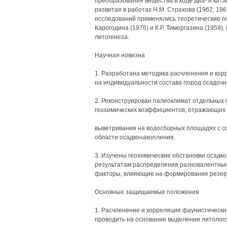
преобразования вещества в ходе диа- и ката
развитая в работах Н.М. Страхова (1962, 1963
исследований применялись теоретические п
Карогодина (1976) и К.Р. Тимергазина (1959),
литогенеза.
Научная новизна
1. Разработана методика расчленения и кор
на индивидуальности состава пород осадочн
2. Реконструирован палеоклимат отдельных 
геохимических коэффициентов, отражающих 
выветривания на водосборных площадях с со
области осадконакопления.
3. Изучены геохимические обстановки осадк
результатам распределения разновалентны
факторы, влияющие на формирование резер
Основные защищаемые положения
1. Расчленение и корреляция фаунистическ
проводить на основании выделения литолого