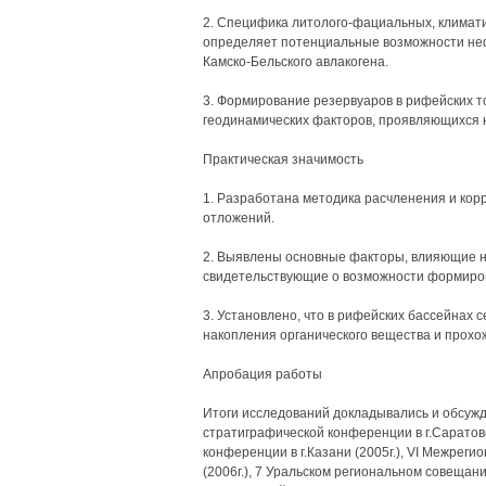
2. Специфика литолого-фациальных, климати
определяет потенциальные возможности неф
Камско-Бельского авлакогена.
3. Формирование резервуаров в рифейских т
геодинамических факторов, проявляющихся на
Практическая значимость
1. Разработана методика расчленения и ко
отложений.
2. Выявлены основные факторы, влияющие н
свидетельствующие о возможности формиров
3. Установлено, что в рифейских бассейнах
накопления органического вещества и прох
Апробация работы
Итоги исследований докладывались и обсужд
стратиграфической конференции в г.Саратов
конференции в г.Казани (2005г.), VI Межрег
(2006г.), 7 Уральском региональном совещани