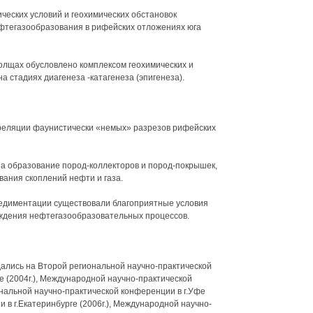
ческих условий и геохимических обстановок
тегазообразования в рифейских отложениях юга
олщах обусловлено комплексом геохимических и
 стадиях диагенеза -катагенеза (эпигенеза).
рреляции фаунистически «немых» разрезов рифейских
а образование пород-коллекторов и пород-покрышек,
ания скоплений нефти и газа.
 седиментации существовали благоприятные условия
ождения нефтегазообразовательных процессов.
ались на Второй региональной научно-практической
е (2004г.), Международной научно-практической
иональной научно-практической конференции в г.Уфе
и в г.Екатеринбурге (2006г.), Международной научно-