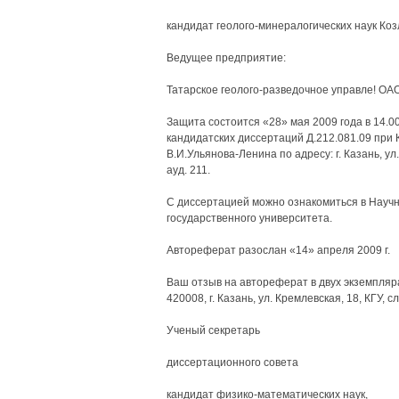
кандидат геолого-минералогических наук Ко
Ведущее предприятие:
Татарское геолого-разведочное управле! ОАО
Защита состоится «28» мая 2009 года в 14.00
кандидатских диссертаций Д.212.081.09 при 
В.И.Ульянова-Ленина по адресу: г. Казань, ул.
ауд. 211.
С диссертацией можно ознакомиться в Научно
государственного университета.
Автореферат разослан «14» апреля 2009 г.
Ваш отзыв на автореферат в двух экземпляр
420008, г. Казань, ул. Кремлевская, 18, КГУ,
Ученый секретарь
диссертационного совета
кандидат физико-математических наук,