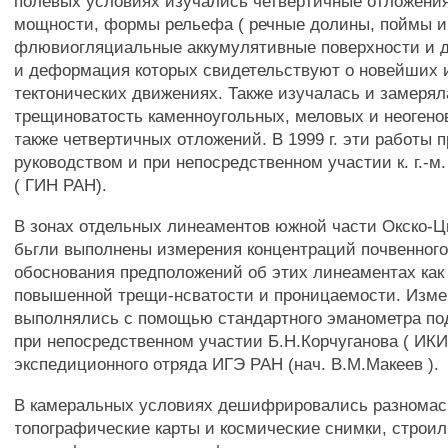
полевых условиях изучались четвертичные отложения
мощности, формы рельефа ( речные долины, поймы и
флювиогляциальные аккумулятивные поверхности и д
и деформация которых свидетельствуют о новейших 
тектонических движениях. Также изучалась и замерял
трещиноватость каменноугольных, меловых и неогено
также четвертичных отложений. В 1999 г. эти работы 
руководством и при непосредственном участии к. г.-м
( ГИН РАН).
В зонах отдельных линеаментов южной части Окско-Ц
бьгли выполнены измерения концентраций почвенного
обоснования предположений об этих линеаментах как
повышенной трещи-нсватости и проницаемости. Изм
выполнялись с помощью стандартного эманометра по
при непосредственном участии Б.Н.Корчуганова ( ИКИ
экспедиционного отряда ИГЭ РАН (нач. В.М.Макеев ).
В камеральных условиях дешифрировались разнома
топографические карты и космические снимки, строил