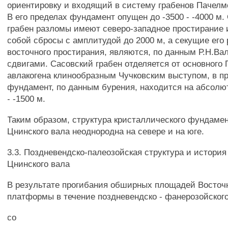
ориентировку и входящий в систему грабенов Пачелмс
В его пределах фундамент опущен до -3500 - -4000 м
грабен разломы имеют северо-западное простирание 
собой сбросы с амплитудой до 2000 м, а секущие его
восточного простирания, являются, по данным Р.Н.Вале
сдвигами. Сасовский грабен отделяется от основного
авлакогена клинообразным Чучковским выступом, в пр
фундамент, по данным бурения, находится на абсолю
- -1500 м.
Таким образом, структура кристаллического фундамен
Цнинского вала неоднородна на севере и на юге.
3.3. Поздневендско-палеозойская структура и история
Цнинского вала
В результате прогибания обширных площадей Восточ
платформы в течение поздневендско - фанерозойского
со