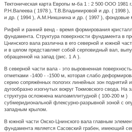
Тектоническая карта Европы м-ба 1 : 2 500 ООО 1981 г
Р.Н.Валеева ( 1978 ), Т.В.Владимировой и др. ( 1998 )
и др. ( 1994 ), А.М.Никшнина и др. ( 1997 ), фондовые
Рифей и ранний венд - время формирования кристалл
фундамента. Структура поверхности фундамента в пр
Цнинского вала различна в его северной и южной час
и в целом представляет собой серповидный вал, вып
обращенной на запад (рис. 1 А ).
В северной части вала - это выровненная поверхност
отметками -1400 - -1500 м, которая слабо деформиров
серию сопряжённых пологих линейных зон поднятий и
дугообразно изогнутых вокруг Токмовского свода. На з
структура осложнена малоамплитудной ( 100-200 м )
субмеридиональной флексурно-разрывной зоной с о
западным крылом.
В южной части Окско-Цнинского вала главным элемен
фундамента является Сасовский грабен, имеющий се