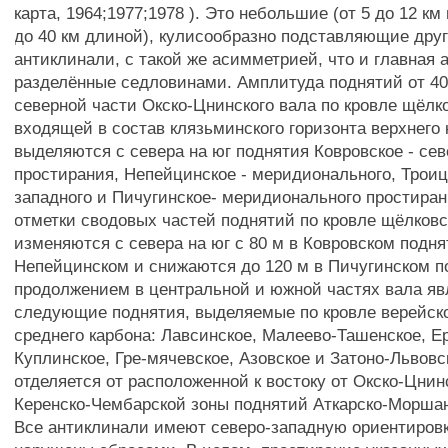
карта, 1964;1977;1978 ). Это небольшие (от 5 до 12 км
до 40 км длиной), кулисообразно подставляющие друг
антиклинали, с такой же асимметрией, что и главная 
разделённые седловинами. Амплитуда поднятий от 40 
северной части Окско-Цнинского вала по кровле щёлк
входящей в состав клязьминского горизонта верхнего 
выделяются с севера на юг поднятия Ковровское - сев
простирания, Непейцинское - меридионального, Троицк
западного и Пичугинское- меридионального простира
отметки сводовых частей поднятий по кровле щёлков
изменяются с севера на юг с 80 м в Ковровском подня
Непейцинском и снижаются до 120 м в Пичугинском п
продолжением в центральной и южной частях вала я
следующие поднятия, выделяемые по кровле верейско
среднего карбона: Лавсинское, Малеево-Ташенское, Е
Куплинское, Гре-мячевское, Азовское и Затоно-Львов
отделяется от расположенной к востоку от Окско-Цнин
Керенско-Чембарской зоны поднятий Аткарско-Морша
Все антиклинали имеют северо-западную ориентировк