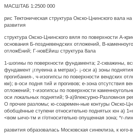
МАСШТАБ 1:2500 000
рис Тектоническая структура Окско-Цнинского вала на
развития
структура Окско-Цнинского вяля по поверхности А-кр
основания Б-поздневендских отложений, В-каменноуг
отложЕний; Г-новЕйиш структура 8ала
1-шогикы по поверхности фундамента; 2-скважины, в
фундамент ¡глуеина а метрах)- ¡-оси а) зоны поднятия
прогибания-, ч-изогипсы по поверхности вендских отл
км); в-оси подня тий и прогивов; е-зона отсутствия ве
отложений; т-изогипсы по поверхности каменноугольн
оси локальных поднятий; 9-а)9лексурно-Разломнэя ре
О прочие разломы; ю-соаремен-ные контуры Окско-Цни
обобщённые ступени относительно поднятых юн а) 1«
<вом ьичо-тм и г/относительно опущенная зона; *г-л
развития образовалась Московская синеклиза, к юго-