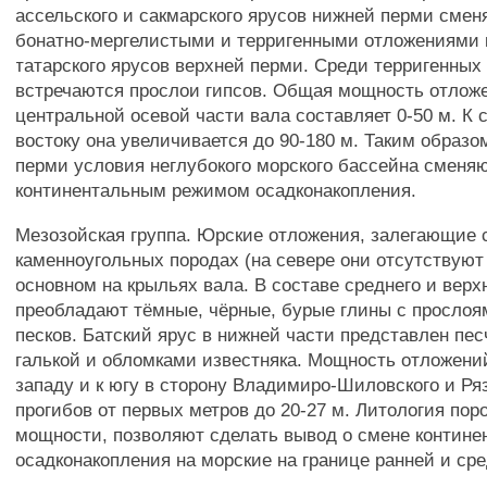
ассельского и сакмарского ярусов нижней перми смен
бонатно-мергелистыми и терригенными отложениями к
татарского ярусов верхней перми. Среди терригенных
встречаются прослои гипсов. Общая мощность отлож
центральной осевой части вала составляет 0-50 м. К с
востоку она увеличивается до 90-180 м. Таким образо
перми условия неглубокого морского бассейна сменя
континентальным режимом осадконакопления.
Мезозойская группа. Юрские отложения, залегающие 
каменноугольных породах (на севере они отсутствуют 
основном на крыльях вала. В составе среднего и верх
преобладают тёмные, чёрные, бурые глины с прослоя
песков. Батский ярус в нижней части представлен пе
галькой и обломками известняка. Мощность отложени
западу и к югу в сторону Владимиро-Шиловского и Ря
прогибов от первых метров до 20-27 м. Литология пор
мощности, позволяют сделать вывод о смене контине
осадконакопления на морские на границе ранней и ср