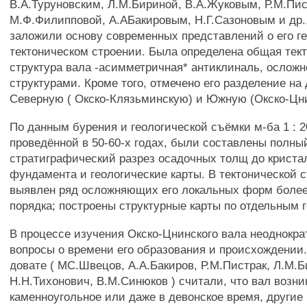
В.А.Туруновским, Л.М.Бириной, В.А.Жуковым, Р.М.Пис
М.Ф.Филипповой, А.АБакировым, Н.Г.Сазоновым и др.
заложили основу современных представлений о его г
тектоническом строении. Была определена общая тек
структура вала -асимметричная* антиклиналь, ослож
структурами. Кроме того, отмечено его разделение на 
Северную ( Окско-Клязьминскую) и Южную (Окско-Цни
По данным бурения и геологической съёмки м-ба 1 : 2
проведённой в 50-60-х годах, были составлены полны
стратиграфический разрез осадочных толщ до криста
фундамента и геологические карты. В тектонической с
выявлен ряд осложняющих его локальных форм более
порядка; построены структурные карты по отдельным 
В процессе изучения Окско-Цнинского вала неоднокр
вопросы о времени его образования и происхождении
довате ( МС.Швецов, А.А.Бакиров, Р.М.Пистрак, Л.М.Б
Н.Н.Тихонович, В.М.Синюков ) считали, что вал возни
каменноугольное или даже в девонское время, другие 