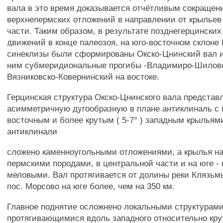
вала в это время доказывается отчётливым сокраще
верхнепермских отложений в направлении от крыльев 
части. Таким образом, в результате позднегерцинских
движений в конце палеозоя, на юго-восточном склоне
синеклизы были сформированы Окско-Цнинский вал 
ним субмеридиональные прогибы -Владимиро-Шиловс
Вязниковско-Ковернинский на востоке.
Герцинская структура Окско-Цнинского вала представ
асимметричную дугообразную в плане антиклиналь с п
восточным и более крутым ( 5-7° ) западным крыльям
антиклинали
сложено каменноугольными отложениями, а крылья на
пермскими породами, в центральной части и на юге -
меловыми. Вал протягивается от долины реки Клязьм
пос. Морсово на юге более, чем на 350 км.
Главное поднятие осложнено локальными структурами (
протягивающимися вдоль западного относительно крут