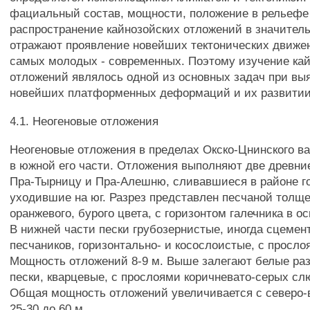
фациальный состав, мощности, положение в рельефе
распространение кайнозойских отложений в значител
отражают проявление новейших тектонических движен
самых молодых - современных. Поэтому изучение ка
отложений являлось одной из основных задач при вы
новейших платформенных деформаций и их развитии
4.1. Неогеновые отложения
Неогеновые отложения в пределах Окско-Цнинского в
в южной его части. Отложения выполняют две древни
Пра-Тырницу и Пра-Алешню, сливавшиеся в районе г
уходившие на юг. Разрез представлен песчаной толще
оранжевого, бурого цвета, с горизонтом галечника в о
В нижней части пески грубозернистые, иногда сцемен
песчаников, горизонтально- и косослоистые, с просло
Мощность отложений 8-9 м. Выше залегают белые ра
пески, кварцевые, с прослоями коричневато-серых сл
Общая мощность отложений увеличивается с северо-в
25-30 до 60 м.