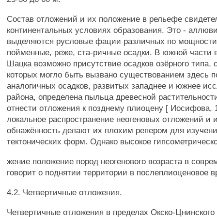
Состав отложений и их положение в рельефе свидете
континентальных условиях образования. Это - аллюви
выделяются русловые фации различных по мощности 
пойменные, реже, ста-ричные осадки. В южной части 
Шацка возможно присутствие осадков озёрного типа, 
которых могло быть вызвано существованием здесь п
аналогичных осадков, развитых западнее и южнее ис
района, определена пыльца древесной растительност
отнести отложения к позднему плиоцену [ Иосифова, 1
локальное распространение неогеновых отложений и 
обнажённость делают их плохим репером для изучен
тектонических форм. Однако высокое гипсометрическо
жение положение пород неогенового возраста в совр
говорит о поднятии территории в послеплиоценовое в
4.2. Четвертичные отложения.
Четвертичные отложения в пределах Окско-Цнинского