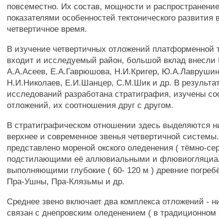
повсеместно. Их состав, мощности и распространени
показателями особенностей тектонического развития 
четвертичное время.
В изучение четвертичных отложений платформенной т
входит и исследуемый район, большой вклад внесли 
А.А.Асеев, Е.А.Гаврюшова, Н.И.Кригер, Ю.А.Лаврушин
Н.И.Николаев, Е.И.Шанцер, С.М.Шик и др. В результа
исследований разработана стратиграфия, изучены со
отложений, их соотношения друг с другом.
В стратиграфическом отношении здесь выделяются ни
верхнее и современное звенья четвертичной системы
представлено мореной окского оледенения ( тёмно-сер
подстилающими её аллювиальными и флювиогляциа
выполняющими глубокие ( 60- 120 м ) древние погре
Пра-Ушны, Пра-Клязьмы и др.
Среднее звено включает два комплекса отложений - н
связан с днепровским оледенением ( в традиционном 