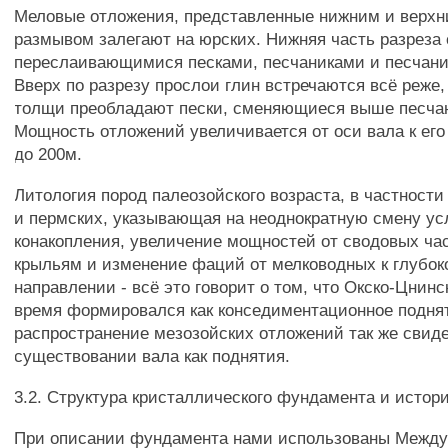
Меловые отложения, представленные нижним и верхн
размывом залегают на юрских. Нижняя часть разреза
переслаивающимися песками, песчаниками и песчан
Вверх по разрезу прослои глин встречаются всё реже,
толщи преобладают пески, сменяющиеся выше песча
Мощность отложений увеличивается от оси вала к его
до 200м.
Литология пород палеозойского возраста, в частност
и пермских, указывающая на неоднократную смену ус
конакопления, увеличение мощностей от сводовых час
крыльям и изменение фаций от мелководных к глубок
направлении - всё это говорит о том, что Окско-Цнинс
время формировался как конседиментационное поднят
распространение мезозойских отложений так же свид
существовании вала как поднятия.
3.2. Структура кристаллического фундамента и истор
При описании фундамента нами использованы Между