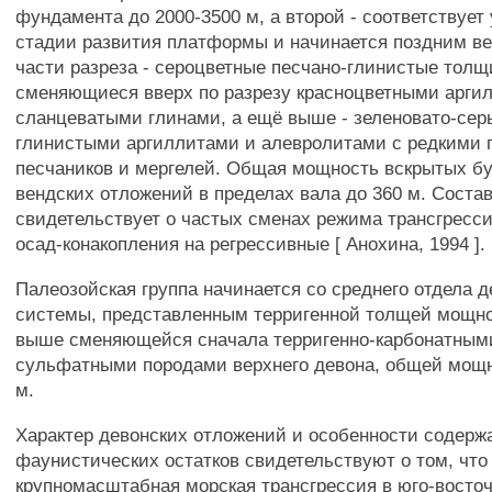
фундамента до 2000-3500 м, а второй - соответствует
стадии развития платформы и начинается поздним в
части разреза - сероцветные песчано-глинистые толщ
сменяющиеся вверх по разрезу красноцветными арг
сланцеватыми глинами, а ещё выше - зеленовато-се
глинистыми аргиллитами и алевролитами с редкими
песчаников и мергелей. Общая мощность вскрытых б
вендских отложений в пределах вала до 360 м. Соста
свидетельствует о частых сменах режима трансгресс
осад-конакопления на регрессивные [ Анохина, 1994 ].
Палеозойская группа начинается со среднего отдела 
системы, представленным терригенной толщей мощно
выше сменяющейся сначала терригенно-карбонатными
сульфатными породами верхнего девона, общей мощ
м.
Характер девонских отложений и особенности содерж
фаунистических остатков свидетельствуют о том, что
крупномасштабная морская трансгрессия в юго-восто