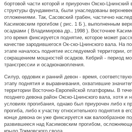
бортовой части которой и приурочен Окско-Цнинский 
структуры фундамента, были унаследованы верхнев
отложениями. Так, Сасовский грабен, частично насле
Касимовским прогибом ( рис. 1 Б ), выполненным ве
осадками ( Владимирова др., 1998 ). Восточнее Касим
это время фиксируется поднятие, которое может расс
качестве зародившегося Ок-ско-Цнинского вала. На п
этапе началось поднятие исследуемой территории, о
сокращением мощностей осадков. Кебрий - период мо
трансгрессии и осадконакопления.
Силур, ордовик и ранний девон - время, соответств
этапу поднятия и выравнивания, охватившие значите
территории Восточно-Европейской платформы. В тече
позднего девона район Окско-Цнинского вала, хотя и 
условиях прогибания, однако был приурочен либо к п
прогиба, либо к участку относительного поднятия в ег
конце девона он уже фиксируется как валообразное п
развившееся над Касимовским прогибом, осложняющ
крыло Токмовского свода.