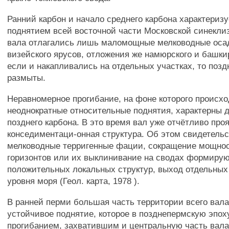
Ранний карбон и начало среднего карбона характери
поднятием всей восточной части Московской синекли
вала отлагались лишь маломощные мелководные осад
визейского ярусов, отложения же намюрского и башкир
если и накапливались на отдельных участках, то поз
размыты.
Неравномерное прогибание, на фоне которого происх
неоднократные относительные поднятия, характерны д
позднего карбона. В это время вал уже отчётливо про
конседиментаци-онная структура. Об этом свидетель
мелководные терригенные фации, сокращение мощно
горизонтов или их выклинивание на сводах формиру
положительных локальных структур, выход отдельных 
уровня моря (Геол. карта, 1978 ).
В ранней перми большая часть территории всего вал
устойчивое поднятие, которое в позднепермскую эпо
прогибанием, захватившим и центральную часть вал