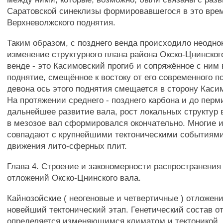
Саратовской синеклизы формировавшегося в это врем
Верхневолжского поднятия.
Таким образом, с позднего венда происходило неодно
изменение структурного плана района Окско-Цнинског
венде - это Касимовский прогиб и сопряжённое с ним
поднятие, смещённое к востоку от его современного п
девона ось этого поднятия смещается в сторону Касим
На протяжении среднего - позднего карбона и до перм
дальнейшее развитие вала, рост локальных структур в
в мезозое вал сформировался окончательно. Многие и
совпадают с крупнейшими тектоническими событиями
движения лито-сферных плит.
Глава 4. Строение и закономерности распространения
отложений Окско-Цнинского вала.
Кайнозойские ( неогеновые и четвертичные ) отложен
новейший тектонический этап. Генетический состав 
определяется изменяющимся климатом и тектоникой.