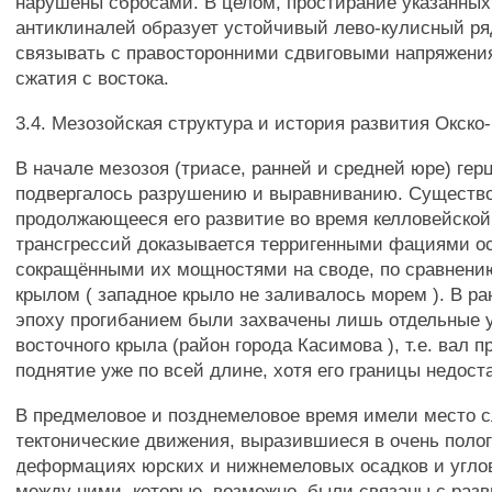
нарушены сбросами. В целом, простирание указанны
антиклиналей образует устойчивый лево-кулисный ря
связывать с правосторонними сдвиговыми напряжени
сжатия с востока.
3.4. Мезозойская структура и история развития Окско
В начале мезозоя (триасе, ранней и средней юре) гер
подвергалось разрушению и выравниванию. Существо
продолжающееся его развитие во время келловейской
трансгрессий доказывается терригенными фациями о
сокращёнными их мощностями на своде, по сравнени
крылом ( западное крыло не заливалось морем ). В р
эпоху прогибанием были захвачены лишь отдельные 
восточного крыла (район города Касимова ), т.е. вал 
поднятие уже по всей длине, хотя его границы недост
В предмеловое и позднемеловое время имели место 
тектонические движения, выразившиеся в очень поло
деформациях юрских и нижнемеловых осадков и угло
между ними, которые, возможно, были связаны с раз