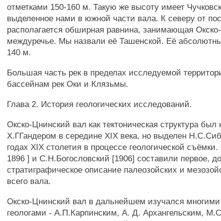
отметками 150-160 м. Такую же высоту имеет Чучковс
выделенное нами в южной части вала. К северу от по
располагается обширная равнина, занимающая Окско
междуречье. Мы назвали её Ташенской. Её абсолютны
140 м.
Большая часть рек в пределах исследуемой территор
бассейнам рек Оки и Клязьмы.
Глава 2. История геологических исследований.
Окско-Цнинский вал как тектоническая структура был
Х.ГГандером в середине XIX века, но выделен Н.С.Си
годах XIX столетия в процессе геологической съёмки.
1896 ] и С.Н.Богословский [1906] составили первое, д
стратиграфическое описание палеозойских и мезозой
всего вала.
Окско-Цнинский вал в дальнейшем изучался многим
геологами - А.П.Карпинским, А. Д. Архангельским, М