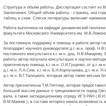
Структура и объём работы. Диссертация состоит из В
Заключения. Общий объём работы - страниц, она сод
таблиц и схем. Список литературы включает наимено
Работа выполнена на кафедре динамической геологии
факультета Московского Университета им. М.В.Ломон
За постоянную поддержку и помощь в работе автор с
благодарит научного руководителя д.г.-м.н. проф. Н.В
постоянного консультанта к.г.-м.н. доц. Н.В.Макарову.
работы автор получала консультации и научно-метод
практическую помощь к.г.-м.н. О.И.Гущенко, от д.г.-м.
д.г.-м.н. Л.А.Сим, к.г.-м.н. Б.Н.Корчуганова, д.г.-м.н. 
д.г.-м.н. В.Г.Талицкого, которым автор также весьма б
Автор признательна Т.М.Гептнер, которая предостави
большой массив данных о трещиноватости пород Окс
вала, а также экспедиционному отряду ИГЭ РАН ( В.И
В.М.Макеев ), в составе которого имела возможность 