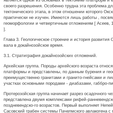
является одной из основных в тектонике платформ и 
своего разрешения. Особенно трудна эта проблема д
тектонического этапа, в этом отношении которого Окс
практически не изучен. Имеются лишь работы , посв
геоморфологии и четвертичным отложениям [ Асеев, 1
].
Глава 3. Геологическое строение и история развития 
вала в докайнозойское время.
3.1. Стратиграфия докайнозойских отложений.
Архейская группа. Породы архейского возраста относ
платформы и представлены, по данным бурения и ге
преимущественно гранитами и гранито-гнейсами и ли
участках основными породами - диабазами, габбро-п
Протерозойская группа начинает разрез осадочного че
представлена двумя комплексами рифей-ранневендск
поздневендско-го возрастов. Первый выполняет Непей
Сасовский грабен системы Пачелмского авлакогена с