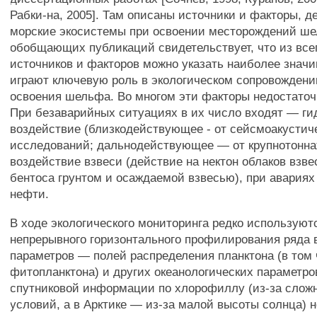
Рабки-на, 2005]. Там описаны источники и факторы, 
морские экосистемы при освоении месторождений ше
обобщающих публикаций свидетельствует, что из все
источников и факторов можно указать наиболее знач
играют ключевую роль в экологическом сопровождени
освоения шельфа. Во многом эти факторы недостаточ
При безаварийных ситуациях в их число входят — ги
воздействие (близкодействующее - от сейсмоакустич
исследований; дальнодействующее — от крупнотонна
воздействие взвеси (действие на нектон облаков взве
бентоса грунтом и осаждаемой взвесью), при авария
нефти.
В ходе экологического мониторинга редко используют
непрерывного горизонтального профилирования ряда
параметров — полей распределения планктона (в том
фитопланктона) и других океанологических параметро
спутниковой информации по хлорофиллу (из-за слож
условий, а в Арктике — из-за малой высоты солнца) н