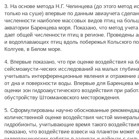
3. На основе метода Н.Г. Челинцева (до этого метод 
только на суше) впервые по данным авиаучета сдела
численности наиболее массовых видов птиц на боль
акватории Баренцева моря. Показано, что метод учета
дает общей численности птиц в регионе. Проведены 
и водоплавающих птиц вдоль побережья Кольского по
Колгуев, в Белом море.
4. Впервые показано, что при оценке воздействия на 
сейсмоакусти-ческих исследований на малых глубин
учитывать интерференционные явления и отражение 
от дна и поверхности воды. Впервые для Баренцева 
оценки зон гидроакустического воздействия при работ
обустройству Штокмановского месторождения.
5. Сформулированы научно обоснованные рекомендац
количественной оценке воздействия чистой минераль
гидробионты, учитывающие время такого воздействия
показано, что воздействие взвеси на планктон может 
гидротехнических работах в заливах и районах с сил