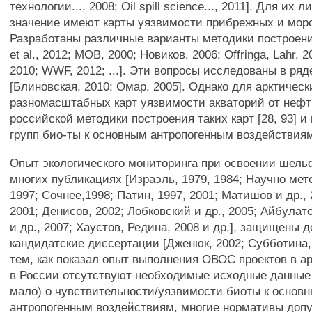
технологии..., 2008; Oil spill science..., 2011]. Для их
значение имеют карты уязвимости прибрежных и морс
Разработаны различные варианты методики построени
et al., 2012; MOB, 2000; Новиков, 2006; Offringa, Lahr, 
2010; WWF, 2012; ...]. Эти вопросы исследованы в ря
[Блиновская, 2010; Омар, 2005]. Однако для арктическ
разномасштабных карт уязвимости акваторий от нефт
российской методики построения таких карт [28, 93] и
групп био-ты к основным антропогенным воздействия
Опыт экологического мониторинга при освоении шель
многих публикациях [Израэль, 1979, 1984; Научно мето
1997; Сочнее,1998; Патин, 1997, 2001; Матишов и др.,
2001; Денисов, 2002; Лобковский и др., 2005; Айбулат
и др., 2007; Хаустов, Редина, 2008 и др.], защищены д
кандидатские диссертации [Дженюк, 2002; Субботина, 
тем, как показал опыт выполнения ОВОС проектов в а
в России отсутствуют необходимые исходные данные 
мало) о чувствительности/уязвимости биоты к основ
антропогенным воздействиям, многие нормативы допу