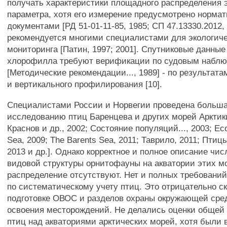
получать характеристики площадного распределения э
параметра, хотя его измерение предусмотрено норма
документами [РД 51-01-11-85, 1985; СП 47.13330.2012, 
рекомендуется многими специалистами для экологиче
мониторинга [Патин, 1997; 2001]. Спутниковые данные
хлорофилла требуют верификации по судовым набл
[Методические рекомендации..., 1989] - по результата
и вертикального профилирования [10].
Специалистами России и Норвегии проведена больша
исследованию птиц Баренцева и других морей Арктики
Краснов и др., 2002; Состояние популяций..., 2003; Ec
Sea, 2009; The Barents Sea, 2011; Таврило, 2011; Птицы
2013 и др.]. Однако корректное и полное описание чи
видовой структуры орнитофауны на акватории этих мо
распределение отсутствуют. Нет и полных требований
по систематическому учету птиц. Это отрицательно с
подготовке ОВОС и разделов охраны окружающей сре
освоения месторождений. Не делались оценки общей
птиц над акваториями арктических морей, хотя были