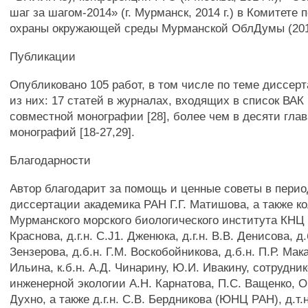
шаг за шагом-2014» (г. Мурманск, 2014 г.) в Комитете 
охраны окружающей среды Мурманской ОблДумы (2012,
Публикации
Опубликовано 105 работ, в том числе по теме диссерт
из них: 17 статей в журналах, входящих в список ВАК [
совместной монографии [28], более чем в десяти глав
монографий [18-27,29].
Благодарности
Автор благодарит за помощь и ценные советы в перио
диссертации академика РАН Г.Г. Матишова, а также ко
Мурманского морского биологического института КНЦ 
Краснова, д.г.н. C.J1. Дженюка, д.г.н. В.В. Денисова, д.
Зензерова, д.б.н. Г.М. Воскобойникова, д.б.н. П.Р. Макар
Ильина, к.б.н. А.Д. Чинарину, Ю.И. Ивакину, сотрудни
инженерной экологии А.Н. Карнатова, П.С. Ващенко, О.
Духно, а также д.г.н. C.B. Бердникова (ЮНЦ РАН), д.т.