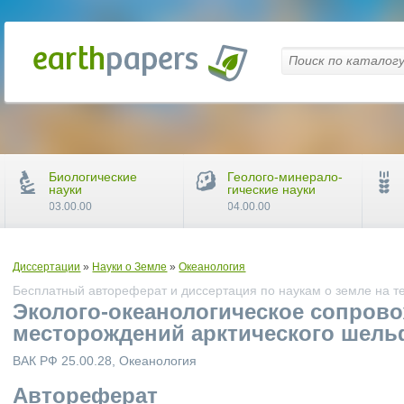
Биологические
Геолого-минерало-
науки
гические науки
03.00.00
04.00.00
Диссертации
»
Науки о Земле
»
Океанология
Бесплатный автореферат и диссертация по наукам о земле на т
Эколого-океанологическое сопров
месторождений арктического шель
ВАК РФ 25.00.28, Океанология
Автореферат