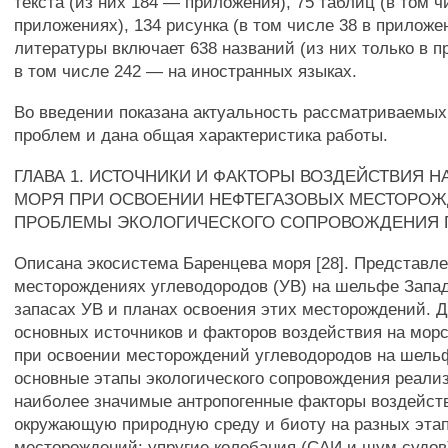
текста (из них 184 — приложения), 75 таблиц (в том ч
приложениях), 134 рисунка (в том числе 38 в приложе
литературы включает 638 названий (из них только в п
в том числе 242 — на иностранных языках.
Во введении показана актуальность рассматриваемых
проблем и дана общая характеристика работы.
ГЛАВА 1. ИСТОЧНИКИ И ФАКТОРЫ ВОЗДЕЙСТВИЯ 
МОРЯ ПРИ ОСВОЕНИИ НЕФТЕГАЗОВЫХ МЕСТОРОЖ
ПРОБЛЕМЫ ЭКОЛОГИЧЕСКОГО СОПРОВОЖДЕНИЯ 
Описана экосистема Баренцева моря [28]. Представл
месторождениях углеводородов (УВ) на шельфе Запад
запасах УВ и планах освоения этих месторождений. 
основных источников и факторов воздействия на мор
при освоении месторождений углеводородов на шель
основные этапы экологического сопровождения реали
наиболее значимые антропогенные факторы воздейст
окружающую природную среду и биоту на разных эта
месторождений: упругие колебания (САИ и шум судов