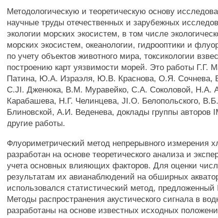
Методологическую и теоретическую основу исследов
научные труды отечественных и зарубежных исследов
экологии морских экосистем, в том числе экологическ
морских экосистем, океанологии, гидрооптики и флуо
по учету объектов животного мира, токсикологии взве
построению карт уязвимости морей. Это работы Г.Г. М
Патина, Ю.А. Израэля, Ю.В. Краснова, О.Я. Сочнева, 
C.JI. Дженюка, В.М. Муравейко, С.А. Соколовой, H.A. 
Карабашева, Н.Г. Челинцева, JI.O. Белопольского, В.Б
Блиновской, А.И. Веденева, доклады группы авторов 
другие работы.
Флуориметрический метод непрерывного измерения х
разработан на основе теоретического анализа и эксп
учета основных влияющих факторов. Для оценки числ
результатам их авианаблюдений на обширных аквато
использовался статистический метод, предложенный 
Методы распространения акустического сигнала в вод
разработаны на основе известных исходных положени