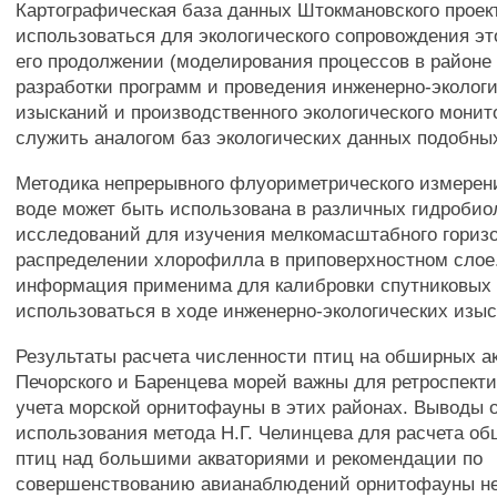
Картографическая база данных Штокмановского проек
использоваться для экологического сопровождения эт
его продолжении (моделирования процессов в районе
разработки программ и проведения инженерно-эколог
изысканий и производственного экологического монит
служить аналогом баз экологических данных подобных
Методика непрерывного флуориметрического измерен
воде может быть использована в различных гидробио
исследований для изучения мелкомасштабного гориз
распределении хлорофилла в приповерхностном слое
информация применима для калибровки спутниковых 
использоваться в ходе инженерно-экологических изыс
Результаты расчета численности птиц на обширных а
Печорского и Баренцева морей важны для ретроспекти
учета морской орнитофауны в этих районах. Выводы 
использования метода Н.Г. Челинцева для расчета о
птиц над большими акваториями и рекомендации по
совершенствованию авианаблюдений орнитофауны н