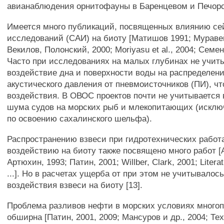
авианаблюдения орнитофауны в Баренцевом и Печорск
Имеется много публикаций, посвященных влиянию се
исследований (САИ) на биоту [Матишов 1991; Муравей
Векилов, Полонский, 2000; Moriyasu et al., 2004; Семено
Часто при исследованиях на малых глубинах не учит
воздействие дна и поверхности воды на распределен
акустического давления от пневмоисточников (ПИ), чт
воздействия. В ОВОС проектов почти не учитывается
шума судов на морских рыб и млекопитающих (искл
по освоению сахалинского шельфа).
Распространению взвеси при гидротехнических работа
воздействию на биоту также посвящено много работ [
Артюхин, 1993; Патин, 2001; Willber, Clark, 2001; Literat
...]. Но в расчетах ущерба от при этом не учитывалос
воздействия взвеси на биоту [13].
Проблема разливов нефти в морских условиях многоп
обширна [Патин, 2001, 2009; Мансуров и др., 2004; Те