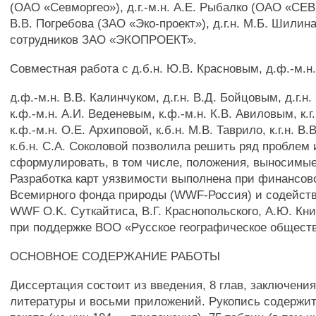
(ОАО «Севморгео»), д.г.-м.н. А.Е. Рыбалко (ОАО «СЕ
В.В. Погребова (ЗАО «Эко-проект»), д.г.н. М.Б. Шилин
сотрудников ЗАО «ЭКОПРОЕКТ».
Совместная работа с д.б.н. Ю.В. Красновым, д.ф.-м.н
д.ф.-м.н. В.В. Калинчуком, д.г.н. В.Д. Бойцовым, д.г.н
к.ф.-м.н. А.И. Веденевым, к.ф.-м.н. К.В. Авиловым, к.г
к.ф.-м.н. O.E. Архиповой, к.б.н. М.В. Таврило, к.г.н. В
к.б.н. С.А. Соколовой позволила решить ряд проблем 
сформулировать, в том числе, положения, выносимые
Разработка карт уязвимости выполнена при финансов
Всемирного фонда природы (WWF-Россия) и содейств
WWF O.K. Суткайтиса, В.Г. Краснопольского, А.Ю. Кни
при поддержке BOO «Русское географическое обществ
ОСНОВНОЕ СОДЕРЖАНИЕ РАБОТЫ
Диссертация состоит из введения, 8 глав, заключения
литературы и восьми приложений. Рукопись содержит