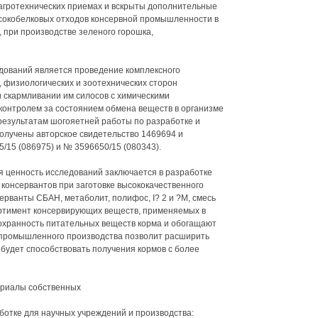
агротехнических приемах и вскрыты дополнительные
сокобелковых отходов консервной промышленности в
 при производстве зеленого горошка,
дований является проведение комплексного
 физиологических и зоотехнических сторон
 скармливании им силосов с химическими
контролем за состоянием обмена веществ в организме
результатам шогояетней работы по разработке и
олучены авторское свидетельство 1469694 и
/15 (086975) и № 3596650/15 (080343).
я ценность исследований заключается в разработке
консервантов при заготовке высококачественного
рванты СБАН, метаболит, полифос, I? 2 и ?М, смесь
ортимент консервирующих веществ, применяемых в
охранность питательных веществ корма и обогащают
х промышленного производства позволит расширить
 будет способствовать получения кормов с более
ериалы собственных
отке для научных учреждений и производства: