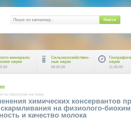
Найти
лого-минерало-
Сельскохозяйствен-
Географич
еские науки
ные науки
науки
00.00
06.00.00
11.00.00
мия
я по биологии на тему
енения химических консервантов п
 скармливания на физиолого-биохим
ость и качество молока