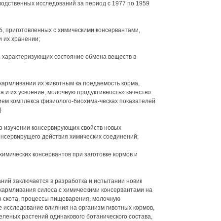
водственных исследований за период с 1977 по 1959
б, приготовленных с химическими консервантами,
 их хранении;
и, характеризующих состояние обмена веществ в
скармливании их животным ка поедаемость корма,
 и их усвоение, молочную продуктивность» качество
ием комплекса фиэиолого-биохима-ческах показателей
}
о изучении консервирующих свойств новых
консервирущего действия химических соединений;
имических консервантов при заготовке кормов и
ний заключается в разработка и испытании новик
скармливания силоса с химическими консервантами на
го скота, процессы пищеварения, молочную
 исследование влияния на организм гивотных кормов,
еленых растений одинакового ботанического состава,