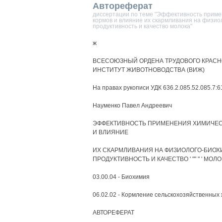
Автореферат
диссертации по теме "Эффективность приме
кормов и влияние их скармливания на физио
продуктивность и качество молока"
ж
ВСЕСОЮЗНЫЙ ОРДЕНА ТРУДОВОГО КРАСН
ИНСТИТУТ ЖИВОТНОВОДСТВА (ВИЖ)
На правах рукописи УДК 636.2.085.52.085.7:6
Науменко Павел Андреевич
ЭФФЕКТИВНОСТЬ ПРИМЕНЕНИЯ ХИМИЧЕС
И ВЛИЯНИЕ
ИХ СКАРМЛИВАНИЯ НА ФИЗИОЛОГО-БИОХ
ПРОДУКТИВНОСТЬ И КАЧЕСТВО ' "" " ' МОЛОКА-
03.00.04 - Биохимия
06.02.02 - Кормление сельскохозяйственных
АВТОРЕФЕРАТ