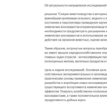
Об актуальности направления исследований 
решение "Секции животноводства и ветерин
важнейшим проблемам сельского, водного к ле
состоянии и перспективах проведения научн
химических консервантов в кормопроизводств
необходимости предусмотреть расширение к
химических консервантов и использование их
действия на организм животных, оценке каче
Таким образом, затронутые вопросы приобр
юс имеет вазшое народнохозяйственное знач
главных задач отрасли - интенсификации пр
полноценных молока, молочных продуктов и 
Цель и задачи исследований. Основная цель 
собственных экспериментальных и производ
практические основы применения химических
разработка и апробация новых консервирую
существующего ассортимента химических ко
эффектом. Показать хозяйственно-полезные 
консервантами, а также положительное влиян
продуктивность дойных короз.