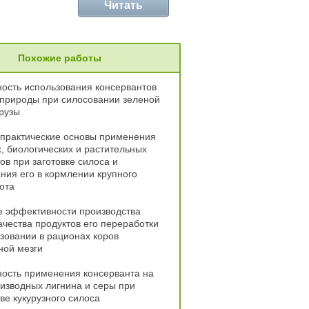
Читать
Похожие работы
ость использования консервантов
 природы при силосовании зеленой
рузы
 практические основы применения
, биологических и растительных
ов при заготовке силоса и
ния его в кормлении крупного
кота
 эффективности производства
ачества продуктов его переработки
зовании в рационах коров
ной мезги
ость применения консерванта на
изводных лигнина и серы при
ве кукурузного силоса