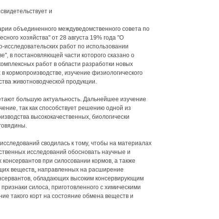
свидетельствует и
арии объединенного междуведомственного совета по
сного хозяйства" от 28 августа 19% года "О
о-исследовательских работ по использовании
е", в постановляющей части которого сказано о
омплексных работ в области разработки новых
 в кормопроизводстве, изучение физиологического
ства животноводческой продукции.
етают большую актуальность. Дальнейшее изучение
ение, так как способствует решению одной из
оизводства высококачественных, биологически
говядины.
исследований сводилась к тому, чтобы на материалах
ственных исследований обосновать научные и
 консервантов при силосовании кормов, а также
щих веществ„ направленных на расширение
нсервантов, обладающих высоким консервирующим
признаки силоса, приготовленного с химическими
ие такого корт на состояние обмена веществ и