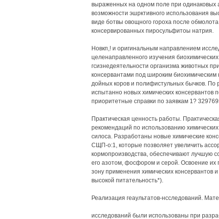
выраженных на одном поле при одинаковых 
возможности эшрктивного использования вы
виде ботвы овощного гороха после обмолота,
консервированных пиросульфитоы натрия.
Новкп,! и оригинальным направлением иссле
целенаправленного изучения биохимических,
гсизнедеятельности организма животных при
консервантами под широким биохимическим 
дойных коров и полифистульных бычков. По 
испытанно новых химических консервантов п
приоритетные справки по заявкам 1? 3297695
Практическая ценность работы. Практическа
рекомендаций по использованию химических 
силоса. Разработаны новые химические консе
СЩП-о:1, которые позволяет увеличить асс
кормопроизводства, обеспечивают лучшую с
его азотом, фосфором и серой. Освоение и
зону применения химических консервантов и
высокой питательность*).
Реализация геаультатов-нсследований. Мат
исследований были использованы при разраб