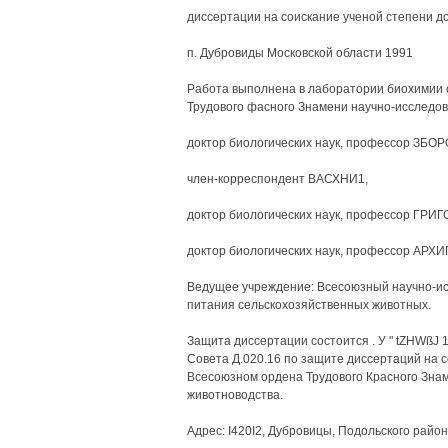
диссертации на соискание ученой степени до
п. Дубровиды Московской области 1991
Работа выполнена в лаборатории биохимии 
Трудового фасного Знамени научно-исследов
доктор биологических наук, профессор ЗБОР
член-корреспондент ВАСХНИ1,
доктор биологических наук, профессор ГРИГ
доктор биологических наук, профессор АРХИ
Ведущее учреждение: Всесоюзный научно-ис
питания сельскохозяйственных животных.
Защита диссертации состоится . У " tZHWßJ 
Совета Д.020.16 по защите диссертаций на с
Всесоюзном ордена Трудового Красного Знаме
животноводства.
Адрес: I420I2, Дубровицы, Подольского райо