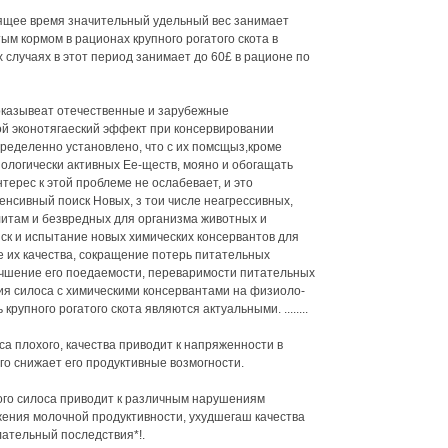
оящее время значительный удельный вес занимает
м кормом в рационах крупного рогатого скота в
 случаях в этот период занимает до 60£ в рационе по
оказывеат отечественные и зарубежные
ой эконотягаеский эффект при консервировании
ределенно установлено, что с их помсщыз,кроме
ологически активных Ее-ществ, мояно и обогащать
ерес к этой проблеме не ослабевает, и это
енсивный поиск Новых, з тои числе неагрессивных,
итам и безвредных для организма животных и
ск и испытание новых химических консервантов для
 их качества, сокращение потерь питательных
лучшение его поедаемости, переваримости питательных
ия силоса с химическими консервантами на физиоло-
рупного рогатого скота являются актуальными. ........
са плохого, качества приводит к напряженности в
го снижает его продуктивные возмогности.
го силоса приводит к различным нарушениям
жения молочной продуктивности, ухудшегаш качества
лательный последствия*!.