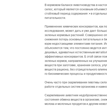
В кормовом балансе яивотноводства в наст
силос, который является основным объемисты
стойловый период содержания :• в отдельных
питательности.
Применение химических консервантов, как п
исследования, может дать и уже дает больш
зеленых кормовых растений. Совершенно оп
снижения потерь основных питательных и би
корм недостающими элементами питания. Инт
объясняется тем, что постоянно ведется инт
дешевых, адекватных естественным метабол
эффективных консервантов. Б этой связи пои
зеленых кормов, направленных на улучшение
веществ при заготовке, хранении силоса, у
веществ рациона, без отрицательного влиян
го-биохимические процессы и продуктивность к
Очень часто при скармливании гивотккы сило
работе отдельных систем организма и намно
Скармливание аивотнии недоброкачественно
состояния обмена веществ в организме, сни
молока и молочных продуктов и другим неже