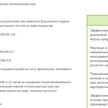
ктора биологических наук
сельскохозяйствен животных Всесоюзного ордена
ательского института животноводства.
Эффективн
ОЗСКШ Л.В.;
различной
массы куку
Научные и
ОРЬЕВ Н.Г.;
химических
консервант
ПОВ A.B.
использова
рогатого с
следовательский институт физиологии, биохимии и
Повышение
молока и к
199L в 1U часов на заседании специализированного
при исполь
оискание ученой степени доктора наук при
картофель
ни научно-исследо; тельскоц институте'
Эффективн
основе про
на
производст