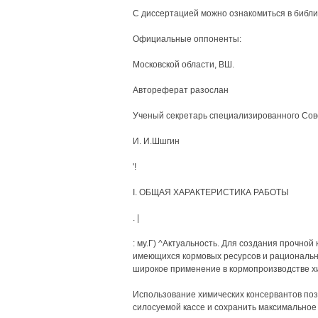
С диссертацией можно ознакомиться в библи
Официальные оппоненты:
Московской области, ВШ.
Автореферат разослан
Ученый секретарь специализированного Сове
И. И.Шшгин
'!
I. ОБЩАЯ ХАРАКТЕРИСТИКА РАБОТЫ
. |
: му.Г) ^Актуальность. Для создания прочно
имеющихся кормовых ресурсов и рациональн
широкое применение в кормопроизводстве хи
Использование химических консервантов поз
силосуемой кассе и сохранить максимальное