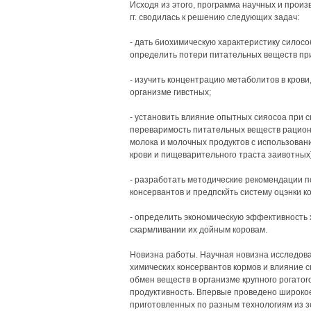
Исходя из этого, программа научных и произ
гг. сводилась к решению следующих задач:
- дать биохимическую характеристику силосо
определить потери питательных веществ при
- изучить концентрацию метаболитов в кров
организме гивстных;
- установить влияние опытных сияосоа при 
переваримость питательных веществ рациона
молока и молочных продуктов с использован
крови и пищеварительного траста заивотных
- разработать методические рекомендации п
консервантов и предпскйть систему оцэнки 
- определить экономическую эффективность х
скармливании их дойным коровам.
Новизна работы. Научная новизна исследова
химических консервантов кормов и влияние 
обмен веществ в организме крупного рогато
продуктивность. Впервые проведено широкое
приготовленных по разным технологиям из з