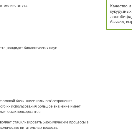
отеке института.
Качество и
кукурузных
лактобифа
бычков, в
та, кандидат биологических наук
й кормовой базы, шиссшального' сохранения
ого их использования большое значение имеет
мических консервантов.
воляет стабилизировать биохимические процессы в
 количество питательных веществ.