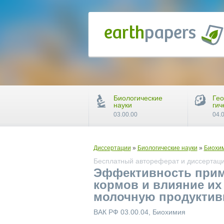
Биологические
Гео
науки
гич
03.00.00
04.
Диссертации
»
Биологические науки
»
Биохи
Бесплатный автореферат и диссертаци
Эффективность прим
кормов и влияние их
молочную продуктивн
ВАК РФ 03.00.04, Биохимия