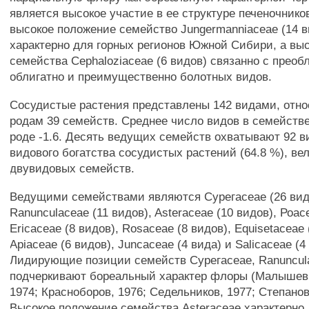
является высокое участие в ее структуре печеночник
высокое положение семейство Jungermanniaceae (14 в
характерно для горных регионов Южной Сибири, а вы
семейства Cephaloziaceae (6 видов) связанно с прео
облигатно и преимущественно болотных видов.
Сосудистые растения представлены 142 видами, отн
родам 39 семейств. Среднее число видов в семействе 
роде -1.6. Десять ведущих семейств охватывают 92 в
видового богатства сосудистых растений (64.8 %), ве
двувидовых семейств.
Ведущими семействами являются Сурегасеае (26 вид
Ranunculaceae (11 видов), Asteraceae (10 видов), Роас
Ericaceae (8 видов), Rosaceae (8 видов), Equisetaceae 
Apiaceae (6 видов), Juncaceae (4 вида) и Salicaceae (4
Лидирующие позиции семейств Сурегасеае, Ranuncul
подчеркивают бореальный характер флоры (Малышев,
1974; Красноборов, 1976; Седельников, 1977; Степанов,
Высокое положение семейства Asteraceae характерно