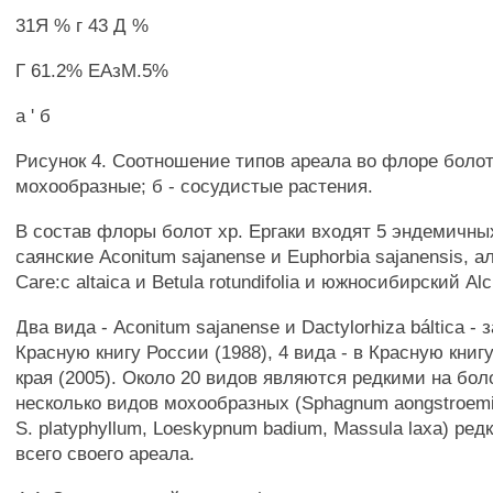
31Я % г 43 Д %
Г 61.2% ЕАзМ.5%
а ' б
Рисунок 4. Соотношение типов ареала во флоре болот х
мохообразные; б - сосудистые растения.
В состав флоры болот хр. Ергаки входят 5 эндемичны
саянские Aconitum sajanense и Euphorbia sajanensis, а
Care:с altaica и Betula rotundifolia и южносибирский Alc
Два вида - Aconitum sajanense и Dactylorhiza báltica - 
Красную книгу России (1988), 4 вида - в Красную книг
края (2005). Около 20 видов являются редкими на боло
несколько видов мохообразных (Sphagnum aongstroemii,
S. platyphyllum, Loeskypnum badium, Massula laxa) ре
всего своего ареала.