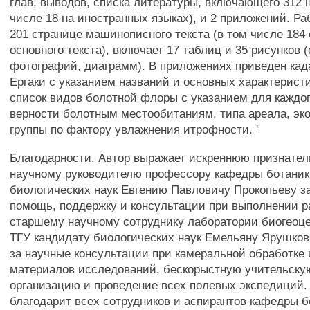
глав, выводов, списка литературы, включающего 312 
числе 18 на иностранных языках), и 2 приложений. Ра
201 странице машинописного текста (в том числе 184
основного текста), включает 17 таблиц и 35 рисунков (
фотографий, диаграмм). В приложениях приведен када
Ергаки с указанием названий и основных характерист
список видов болотной флоры с указанием для каждо
верности болотным местообитаниям, типа ареала, эк
группы по фактору увлажнения итрофности. '
Благодарности. Автор выражает искреннюю признател
научному руководителю профессору кафедры ботаники
биологических наук Евгению Павловичу Прокопьеву з
помощь, поддержку и консультации при выполнении р
старшему научному сотруднику лаборатории биогеоц
ТГУ кандидату биологических наук Емельяну Ярушко
за научные консультации при камеральной обработке
материалов исследований, бескорыстную учительску
организацию и проведение всех полевых экспедиций.
благодарит всех сотрудников и аспирантов кафедры б