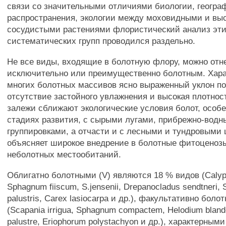
связи со значительными отличиями биологии, геогра
распространения, экологии между моховидными и в
сосудистыми растениями флористический анализ эти
систематических групп проводился раздельно.
Не все виды, входящие в болотную флору, можно отн
исключительно или преимущественно болотным. Хар
многих болотных массивов ясно выраженный уклон по
отсутствие застойного увлажнения и высокая плотно
залежи сближают экологические условия болот, особе
стадиях развития, с сырыми лугами, прибрежно-вод
группировками, а отчасти и с лесными и тундровыми 
объясняет широкое внедрение в болотные фитоценоз
неболотных местообитаний.
Облигатно болотными (V) являются 18 % видов (Calypo
Sphagnum fiiscum, S.jensenii, Drepanocladus sendtneri,
palustris, Carex lasiocarpa и др.), факультативно боло
(Scapania irrigua, Sphagnum compactem, Helodium bland
palustre, Eriophorum polystachyon и др.), характерными 