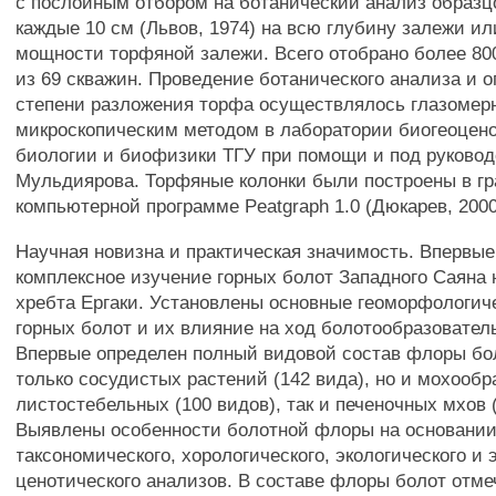
с послойным отбором на ботанический анализ образц
каждые 10 см (Львов, 1974) на всю глубину залежи ил
мощности торфяной залежи. Всего отобрано более 80
из 69 скважин. Проведение ботанического анализа и 
степени разложения торфа осуществлялось глазомер
микроскопическим методом в лаборатории биогеоцен
биологии и биофизики ТГУ при помощи и под руководс
Мульдиярова. Торфяные колонки были построены в г
компьютерной программе Peatgraph 1.0 (Дюкарев, 2000
Научная новизна и практическая значимость. Впервые
комплексное изучение горных болот Западного Саяна 
хребта Ергаки. Установлены основные геоморфологич
горных болот и их влияние на ход болотообразовател
Впервые определен полный видовой состав флоры бол
только сосудистых растений (142 вида), но и мохообр
листостебельных (100 видов), так и печеночных мхов (
Выявлены особенности болотной флоры на основани
таксономического, хорологического, экологического и 
ценотического анализов. В составе флоры болот отме