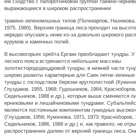
им сходство с папоротниковой группой таежно-чернев
выражающееся в широком распространении
травяно-зеленомошных типов (Поликарпов, Назимова,
1975, 1980). Верхняя граница леса проходит на высоте
нередко опускаясь ниже из-за довольно широкого рас
курумов и каменных полей.
В высокогорьях хребта Ергаки преобладают тундры. У
лесного пояса встречаются небольшие массивы
золотисторододецдровой тундры, в нижней части тун
широко развиты характерные для Саян летне-зеленые
тундры с господством березки круглолистной (Кумино
Глуздаков, 1955, 1968; Гудошников, 1964; Красноборов
Седельников, 1988 и др.), которые выше сменяются 
ерниковыми и лишайниковыми тундрами. Субальпийс
являются постоянным компонентом гумидных высоког
(Глуздаков, 1956; Куминова, 1971, 1973; Красноборов, 
Седельников, 1986, 1988 и др.) и, как правило, не от
распространении далеко от верхней границы леса. Он