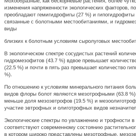
Мохообразные, как бескорневые растения, более чутк
изменения напряженности экологических факторов, п
преобладают гемигидрофигы (27 %) и гипогидрофиты (
связанные с болотными местообитаниями, и гидромез
виды
близких к болотным условиям сыролуговых местообита
В экологическом спектре сосудистых растений количе
гидромезофитов (43.7 %) вдвое превышает количеств
(22.5 %) и почти в пять раз превышает количество ги
%).
По отношению к условиям минерального питания бо
видов флоры болот являются мезотрофными (63.8 %)
меньше доля мезоэвтрофов (19.5 %) и мезоолиготрофо
участие эвтрофных и олиготрофных видов незначител
Экологические спектры по увлажнению и трофности в
соответствуют современному состоянию растительного
в котором широко представлены мезотрофные, мезоэ