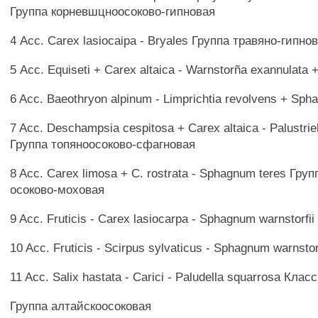
Группа корневшцноосоково-гипновая
4 Асс. Carex lasiocaipa - Bryales Группа травяно-гипно
5 Асс. Equiseti + Carex altaica - Warnstorña exannulata +
6 Acc. Baeothryon alpinum - Limprichtia revolvens + Sph
7 Acc. Deschampsia cespitosa + Carex altaica - Palustri
Группа топяноосоково-сфагновая
8 Acc. Carex limosa + C. rostrata - Sphagnum teres Гру
осоково-моховая
9 Acc. Fruticis - Carex lasiocarpa - Sphagnum warnstorfii
10 Acc. Fruticis - Scirpus sylvaticus - Sphagnum warnstor
11 Acc. Salix hastata - Carici - Paludella squarrosa Кл
Группа алтайскоосоковая