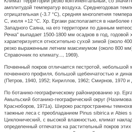
Климат территории резко континентальный, со значит
амплитудой температур воздуха. Среднегодовая темп
отрицательная (-3.7 °С), средняя многолетняя темпера
С, июля +12 °С. Хр. Ергаки располагается в наиболее
Западного Саяна, на его территории по данным метео
Речка" выпадает 1500-1800 мм осадков в год, годовой 
характеризуется относительно сухой зимой (около 400
резко выраженным летним максимумом (около 800 мм)
Справочник по климату..., 1969).
Почвенный покров отличается пестротой, небольшой
почвенного профиля, большой щебенчатостью и дин
(Петров, 1940, 1952; Кириллов, 1962; Смирнов, 1970 и 
По ботанико-географическому районированию хр. Ерга
Амыльский ботанико-географический округ (Назимова 
Красноборов, 1971а). Широко распространены темнохв
таежные леса с преобладанием Pinus sibirica и Abies si
Циклонический, с высокой влажностью, климат накла
определенный отпечаток на растительный покров этих