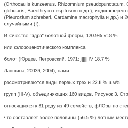
(Orthocaulis kunzeanus, Rhizomnium pseudopunctatum, C
globularis, Baeothryon cespitosum и др.), индифферент
(Pleurozium schreberi, Cardamine macrophylla и др.) и 2
случайными (I).
В качестве "ядра" болотной флоры, 120.9% V18 %
или флороценотического комплекса
болот (Юрцев, Петровский, 1971; j||||||IV 18.7 %
Лапшина, 20036, 2004), нами
рассматриваются виды первых трех и 22.fi % шм%
групп (III-V), объединяющих 160 видов, Рисунок 3. Ст
относящихся к 81 роду из 49 семейств, фЛОры по сте
что составляет более половины (56.5 %) лотным мес