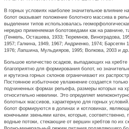
В горных условиях наиболее значительное влияние на
болот оказывает положение болотного массива в рель
выделении типов использовалась геоморфологическа
нередко применяемая болотоведами как на равнине, та
(Генкель, Осташева, 1933; Тюремнов, Виноградова, 19
1957; Галкина, 1949, 1967; Андриенко, 1974; Барсегян 
1976; Лапшина, Мульдияров, 1995; Волкова, 2003 и др.
Большое количество осадков, выпадающих на хребте 
благоприятно для формирования болот, но значитель
и крутизна горных склонов ограничивают их распрост
Постоянное избыточное увлажнение создается только 
подчиненных формах рельефа, размеры которых на хр
относительно невелики. Это определяет мелкоконтур
болотных массивов, характерную для горных условий
болот формируются в долинах и котловинах, являющи
конечными звеньями катен, которые, соответственно,
водные потоки, стекающие от вершин хребтов по их с
Водно-минеральный режим питания подавляющего бо