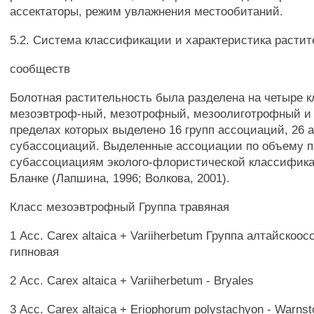
ассектаторы, режим увлажнения местообитаний.
5.2. Система классификации и характеристика расти
сообществ
Болотная растительность была разделена на четыре к
мезоэвтроф-ный, мезотрофный, мезоолиготрофный и
пределах которых выделено 16 групп ассоциаций, 26 
субассоциаций. Выделенные ассоциации по объему 
субассоциациям эколого-флористической классифика
Бланке (Лапшина, 1996; Волкова, 2001).
Класс мезоэвтрофный Группа травяная
1 Асс. Carex altaica + Variiherbetum Группа алтайскоос
гипновая
2 Асс. Carex altaica + Variiherbetum - Bryales
3 Асс. Carex altaica + Eriophorum polystachyon - Warnst