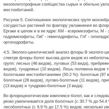
мезоолиготрофные сообщества сырых и обильно увл
местообитаний.
Рисунок 5. Соотношение экологических групп мохообр
сосудистых растений по фактору увлажнения во флор
Ергаки в целом и в ее ядре: КМ - ксеромезофиты, М -
гидромезофиты, ГмГ - гемигидрофиты, ГпГ - гипогвдр
ортогидрофиты.
4.5. Эколого-ценотический анализ флоры В эколого-ц
спектре флоры болот высока доля видов из неболотн
групп: лесных (46 видов), луговых (53 вида), прибреж
видов), тундровых (10 видов). Лишь половина видов т
болотными местообитаниями (50.2 %): болотные (87 в
болотные (28 видов), лугово-болотные (11 видов), п
(13 видов) и тундрово-болотные (3 вида).
Во флороценотическом комплексе болот, как и следов
резко увеличивается доля болотных (с 30.7 % до 54.4
лесоболотных (с 9.9 % до 17.5 %) видов; несколько у