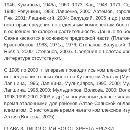
1946; Куминова, 1946а, 1960, 1973; Кац, 1948, 1971; С
1988; Ревушкин, 1988; Лавренко, 2000; Артемов, Королю
Пяк, 2001; Лащинский, 2004; Валуцкий, 2005 и др.) мо
некоторые сведения по отдельным компонентам боло
в основном по флоре и растительности. Данные по бо
Саяна касаются в основном предгорной части (Платоно
Красноборов, 1963, 1971а, 1976; Степанов, Валуцкий, 1
Russia, 2000; Степанов, 2003). Сведения о болотах хр
литературе отсутствуют.
С 1988 по 2000 гг. впервые проводились комплексные
исследования горных болот на Кузнецком Алатау (Мул
Лапшина, 1996; Лапшина, Мульдияров, 1995, 2000; Му
Лапшина, 1996,2000; Мульдияров, Волкова, 2000; Волк
1998,1999,2001,2003 и др.) и полученные данные явл
время эталонными для районов Алтае-Саянской обла
климатом. В настоящее время начато комплексное из
Алтая (Волкова, 2005).
ГЛАВА 3. ТИПОЛОГИЯ БОЛОТ ХРЕБТА ЕРГАКИ