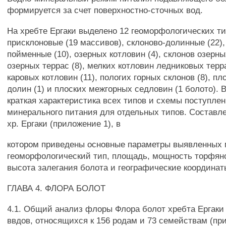
формируется за счет поверхностно-сточных вод.
На хребте Ергаки выделено 12 геоморфологических ти
присклоновые (19 массивов), склоново-долинные (22),
пойменные (10), озерных котловин (4), склонов озерны
озерных террас (8), мелких котловин ледниковых терра
каровых котловин (11), пологих горных склонов (8), п
долин (1) и плоских межгорных седловин (1 болото). 
краткая характеристика всех типов и схемы поступлен
минерального питания для отдельных типов. Составле
хр. Ергаки (приложение 1), в
котором приведены основные параметры выявленных
геоморфологический тип, площадь, мощность торфян
высота залегания болота и географические координат
ГЛАВА 4. ФЛОРА БОЛОТ
4.1. Общий анализ флоры Флора болот хребта Ергаки
ввдов, относящихся к 156 родам и 73 семействам (при