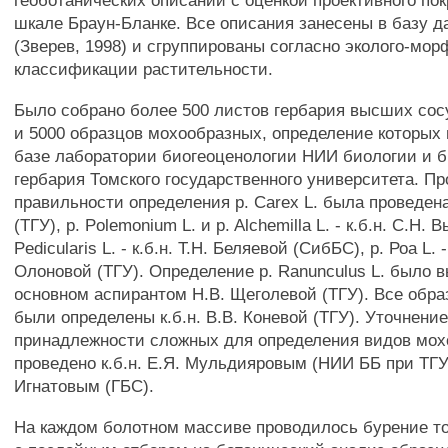
геоботанических описаний с оценкой проективного по
шкале Браун-Бланке. Все описания занесены в базу да
(Зверев, 1998) и сгруппированы согласно эколого-мо
классификации растительности.
Было собрано более 500 листов гербария высших сос
и 5000 образцов мохообразных, определение которых
базе лаборатории биогеоценологии НИИ биологии и 
гербария Томского государственного университета. Пр
правильности определения p. Carex L. была проведена
(ТГУ), p. Polemonium L. и p. Alchemilla L. - к.б.н. С.Н. 
Pedicularis L. - к.б.н. Т.Н. Беляевой (СибБС), p. Роа L. -
Олоновой (ТГУ). Определение p. Ranunculus L. было 
основном аспирантом Н.В. Щеголевой (ТГУ). Все обр
были определены к.б.н. В.В. Коневой (ТГУ). Уточнени
принадлежности сложных для определения видов мо
проведено к.б.н. Е.Я. Мульдияровым (НИИ ББ при ТГУ)
Игнатовым (ГБС).
На каждом болотном массиве проводилось бурение т