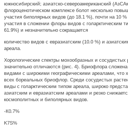
южносибирский; азиатско-североамериканский (АзСАм
флороценотическом комплексе болот несколько повы
участия биполярных видов (до 18.1 %), почти на 10 %
участия в сложении флоры видов с голарктическим т
61.9%) и незначительно сокращается
количество видов с евразиатским (10.0 %) и азиатски
ареала.
Хорологические спектры мохообразных и сосудистых 
значительно отличаются (рис. 4). Бриофлора сложен
видами с широкими географическими ареалами, что х
всех бореальных бриофлор. Среди сосудистых расте
виды с голарктическим типом ареала, широко предст
азиатским и евразиатским ареалами и резко снижаетс
космополитных и биполярных видов.
-К0.7%
K7S%