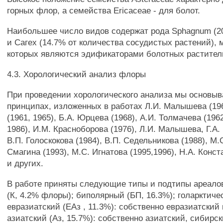
горных флор, а семейства Ericaceae - для болот.
Наибольшее число видов содержат рода Sphagnum (2
и Сагех (14.7% от количества сосудистых растений), 
которых являются эдификаторами болотных растител
4.3. Хорологический анализ флоры
При проведении хорологического анализа мы основыв
принципах, изложенных в работах Л.И. Малышева (196
(1961, 1965), Б.А. Юрцева (1968), А.И. Толмачева (1962
1986), И.М. Красноборова (1976), Л.И. Малышева, Г.А.
В.П. Голоскокова (1984), В.П. Седельникова (1988), М.С
Смагина (1993), М.С. Игнатова (1995,1996), Н.А. Конст
и других.
В работе приняты следующие типы и подтипы ареало
(К, 4.2% флоры); биполярный (БП, 16.3%); голарктичес
евразиатский (ЕАз , 11.3%): собственно евразиатский
азиатский (Аз, 15.7%): собственно азиатский, сибирс