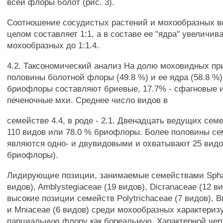
всей флоры болот (рис. 3).
Соотношение сосудистых растений и мохообразных в
целом составляет 1:1, а в составе ее "ядра" увеличив
мохообразных до 1:1.4.
4.2. Таксономический анализ На долю моховидных пр
половины болотной флоры (49.8 %) и ее ядра (58.8 %)
бриофлоры составляют бриевые, 17.7% - сфагновые и
печеночные мхи. Среднее число видов в
семействе 4.4, в роде - 2.1. Двенадцать ведущих се
110 видов или 78.0 % бриофлоры. Более половины се
являются одно- и двувидовыми и охватывают 25 видо
бриофлоры).
Лидирующие позиции, занимаемые семействами Spha
видов), Amblystegiaceae (19 видов), Dicranaceae (12 ви
высокие позиции семейств Polytrichaceae (7 видов), В
и Mniaceae (6 видов) среди мохообразных характери
парциальную флору как бореальную. Характерной че