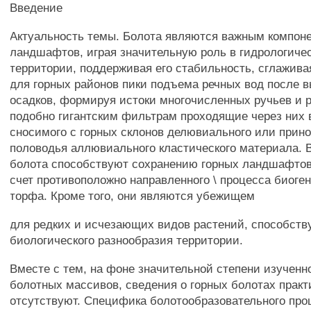
Введение
Актуальность темы. Болота являются важным компон
ландшафтов, играя значительную роль в гидрологиче
территории, поддерживая его стабильность, сглажива
для горных районов пики подъема речных вод после 
осадков, формируя истоки многочисленных ручьев и 
подобно гигантским фильтрам проходящие через них 
сносимого с горных склонов делювиального или прин
половодья аллювиального кластического материала. В
болота способствуют сохранению горных ландшафтов
счет противоположно направленного \ процесса биоге
торфа. Кроме того, они являются убежищем
для редких и исчезающих видов растений, способств
биологического разнообразия территории.
Вместе с тем, на фоне значительной степени изучен
болотных массивов, сведения о горных болотах практ
отсутствуют. Специфика болотообразовательного проц