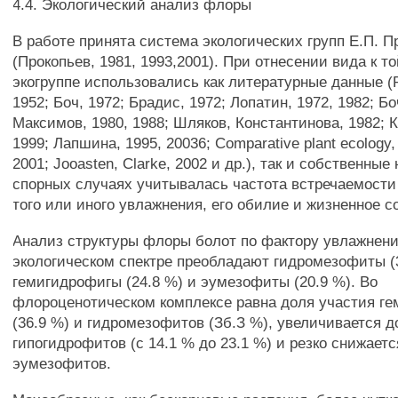
4.4. Экологический анализ флоры
В работе принята система экологических групп Е.П. П
(Прокопьев, 1981, 1993,2001). При отнесении вида к т
экогруппе использовались как литературные данные (
1952; Боч, 1972; Брадис, 1972; Лопатин, 1972, 1982; Бо
Максимов, 1980, 1988; Шляков, Константинова, 1982; 
1999; Лапшина, 1995, 20036; Comparative plant ecology,
2001; Jooasten, Clarke, 2002 и др.), так и собственны
спорных случаях учитывалась частота встречаемости
того или иного увлажнения, его обилие и жизненное с
Анализ структуры флоры болот по фактору увлажнения
экологическом спектре преобладают гидромезофиты (3
гемигидрофигы (24.8 %) и эумезофиты (20.9 %). Во
флороценотическом комплексе равна доля участия г
(36.9 %) и гидромезофитов (Зб.З %), увеличивается д
гипогидрофитов (с 14.1 % до 23.1 %) и резко снижаетс
эумезофитов.