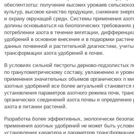
обеспечтзотш: получение еысоких урожаев сельскохо
культур, высокое качество продукции, снижение энерг
и охрану окрунащей средн. Системы применения азо
долины основываться на биологических требованиях 
потреблении азота в течение вегетации, дифференци
удобрений в основное внесение и в подкормки растен
данных почвенной и растительной диагностики, учит
трансформации азота удобрений в почве.
В условиях сильной пестроты дерново-подзолистых п
по гранулометрическому составу, увлажнению и уров
применения значительных объемов органических п ми
азотных удобрений все более актуальней становится
установления параметров азотного режима почв, тра
органических соединений азота почвы и определение 
азота в питании растений.
Разработка более эффективных, экологически безопа
применения азотных удобрений не может быть условн
установления характера и параметров трансформации