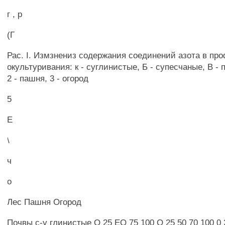
г , р
(Г
Рас. I. Измзнениз содержания соединений азота в пр
окультуривания: к - суглинистые, Б - супесчаные, В - п
2 - пашня, 3 - огород
5
Е
\
ч
о
Лес Пашня Огород
Почвы с-у глинистые О 25 ЕО 75 100 О 25 50 70 100 0 