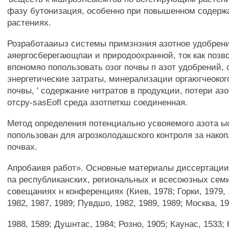
фазу бутонизация, особенно при повышенном содерж
растениях.
Розработааиыз системы примзнзния азотное удобрен
аяергосберегающпаи и природоохранной, ток как позв
впономяо попользовать озог почвы п азот удобрений, 
энергетические затраты, минерализации оргаюгчеоког
почвы, ' содержание нитратов в продукции, потери азо
отсру-sasEofl среда азотпеткш соединенная.
Метод определения потенциально усвояемого азота ы
попользован для агрозколодашского контроля за накоп
почвах.
Апробаивя работ». Основные материалы диссертаци
па республиканских, региональных и всесоюзных сем
совещаниях н конференциях (Киев, 1978; Горки, 1979, 
1982, 1987, 1989; Пувдшо, 1982, 1989, 1989; Москва, 19
1988, 1589; Душнтас, 1984; Розно, 1905; Каунас, 1533;