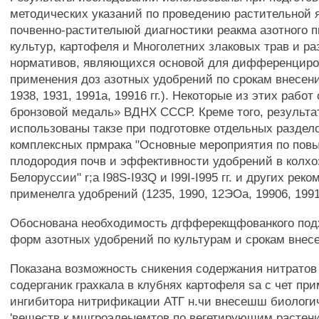
методических указаний по проведению растительной 
почвенно-растителыюй диагностики реакма азотного 
культур, картофеля и Многолетних злаковых трав и ра
нормативов, являющихся основой для дифференциро
применения доз азотных удобрений по срокам внесения
1938, 1931, 1991а, 19916 гг.). Некоторые из этих рабо
бронзовой медаль» ВДНХ СССР. Креме того, результ
использованы такзе при подготовке отдельных раздел
комплексных прмрака "Основные мероприятия по пов
плодородия почв и эффективности удобрений в колхоз
Белоруссии" r;a I98S-I93Q и I99I-I995 гг. и других рек
применелга удобрений (1235, 1990, 12ЭОа, 19906, 1991,
Обоснована необходимость дгфферекщфованкого под
форм азотных удобрений по культурам и срокам внес
Показана возможность сникения содержания нитрато
содерганик грахкала в клубнях картофеля sa с чет пр
ингибитора нитрификации АТГ н.чи внесешш биологи
'веществ к мшгроэлеыемтов по вегетирующим растени