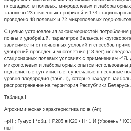
площадках, в полевых, микродолевых и лабораторных
заложено 23 почвенных профилей и 173 стационарны
проведено 48 полевых и 72 микреполевых годо-опытов
С целью установления закономерностей потребления 
почвы и удобре!шй, параметров баланса и круговорота
зависимости от почвенных условий и способов приме
удобрений проведены многолетние (13 лет) исследова
стационарных полевых условиях с применением -^Я. 
микрополевых и лабораторных опытов использованы 
подзолистые суглинистые, супесчаные п песчаные по
уровня плодородия (табл. I), которые находят наибол
распространение на территория Республики Беларусь
Таблица I
Агрохимическая характеристика почв (Ап)
~рН ; Гуыус ! *обц. ! Р205 ■ К20 • Нг 1 Й {Уровень ° КС1 |
пш I