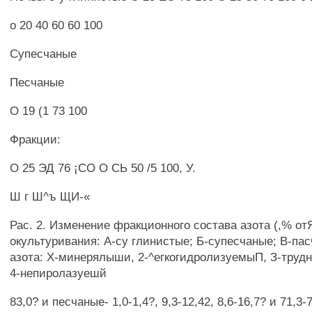
о 20 40 60 60 100
Супесчаные
Песчаные
О 19 (1 73 100
Фракции:
О 25 ЭД 76 ¡СО О СЬ 50 /5 100, У.
Ш г Ш^ъ ЩИ-«
Рас. 2. Изменение фракционного состава азота (,% от
окультуривания: А-су глинистые; Б-супесчаные; В-па
азота: Х-минерялыши, 2-^егкогидролизуемыП, З-труд
4-непиролазуешй
83,0? и песчаные- 1,0-1,4?, 9,3-12,42, 8,6-16,7? и 71,3