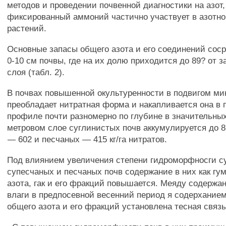
методов и проведении почвенной диагностики на азот, 
фиксированный аммоний частично участвует в азотн
растений.
Основные запасы общего азота и его соединений сос
0-10 см почвы, где на их долю приходится до 89? от з
слоя (табл. 2).
В почвах повышенной окультуренности в подвигом ми
преобладает нитратная форма и накапливается она в
профиле почти разномерно по глубине в значительных
метровом слое суглинистых почв аккумулируется до 86
— 602 и песчаных — 415 кг/га нитратов.
Под влиянием увеличения степени гидроморфносги с
супесчаных и песчаных почв содержание в них как гу
азота, гак и его фракций повышается. Меяду содержа
влаги в предпосевной весенний период я содерханием
общего азота и его фракций установлена тесная связь (