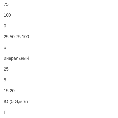
75
100
0
25 50 75 100
о
инеральный
25
5
15 20
Ю (5 Я,мг/ггг
Г