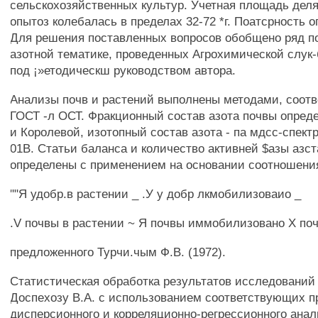
сельскохозяйственных культур. Учетная площадь дел
опытоз колебалась в пределах 32-72 *г. Поатсрность о
Для решения поставленных вопросов обобщено ряд п
азотной тематике, проведенных Агрохимической слук
под ¡»етодическш руководством автора.
Анализы почв и растений выполнены методами, соо
ГОСТ -л ОСТ. Фракционный состав азота почвы опред
и Королевой, изотопный состав азота - па мдсс-спект
01В. Статьи баланса и количество активней $азы азст
определены с применением на основании соотношения 
""Я удобр.в растении _ .У у добр лкмобилизоваио _
.V почвы в растении ~ Я почвы иммобилизовано X поч
предложенного Турчи.чым Ф.В. (1972).
Статистическая обработка результатов исследований
Доспехозу В.А. с использованием соответствующих 
дисперсионного и корреляционно-регрессионного анал