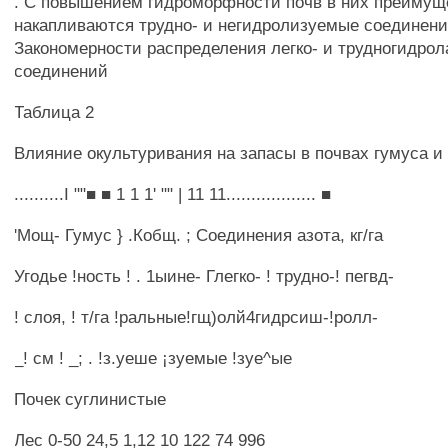
. С повышением гидроморфности почв в них преимущ
накапливаются трудно- и негидролизуемые соединени
Закономерности распределения легко- и трудногидро
соединений
Таблица 2
Влияние окультуривания на запасы в почвах гумуса и
..........I ""■ ■ 1 1 1' "" | 11 11.................. ■
'Мощ- Гумус } .Кобщ. ; Соединения азота, кг/га
Угодье !ность ! . 1ыине- Глегко- ! трудно-! пегвд-
! слоя, ! т/га !ральные!гщ)олй4гидрсиш-!ролл-
_! см ! _; . !з.уеше ¡зуемые !зуе^ые
Почек суглинистые
Лес 0-50 24,5 1,12 10 122 74 996