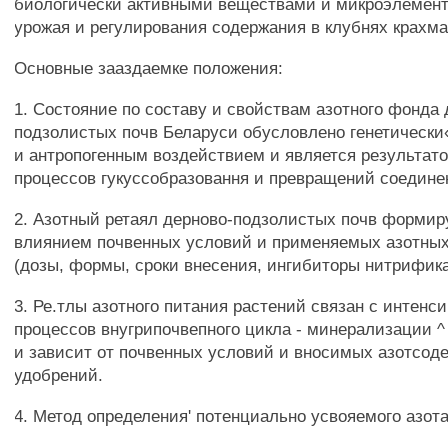
биологически активными веществами и микроэлемен
урожая и регулирования содержания в клубнях крахма
Основные зааздаемке положения:
1. Состояние по составу и свойствам азотного фонда 
подзолистых почв Беларуси обусловлено генетически
и антропогенным воздействием и является результато
процессов гукуссобразовання и превращений соедине
2. Азотный ретаял дерново-подзолистых почв формир
влиянием почвенных условий и применяемых азотны
(дозы, формы, сроки внесения, ингибиторы нитрифик
3. Ре.тлы азотного питания растений связан с интенси
процессов внугрипочвепного цикла - минерализации ^
и зависит от почвенных условий и вносимых азотсо
удобрений.
4. Метод определения' потенциально усвояемого азота