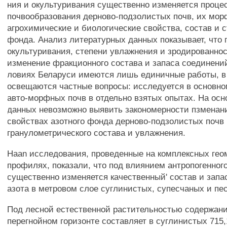
ния и окультуривания существенно изменяется проце
почвообразования дерново-подзолистых почв, их мор
агрохимические и биологические свойства, состав и с
фонда. Анализ литературных данных показывает, что 
окультуривания, степени увлажнения и зродированнос
изменение фракционного состава и запаса соединений
ловиях Беларуси имеются лишь единичные работы, в
освещаются частные вопросы: исследуется в основно
авто-морфных почв в отдельно взятых опытах. На осн
данных невозможно выявить закономерности пзменани
свойствах азотного фонда дерново-подзолистых почв 
гранулометрического состава и увлажнения.
Haan исследования, проведенные на комплексных ге
профилях, показали, что под влиянием антропогенног
существенно изменяется качественный' состав и зап
азота в метровом слое суглинистых, супесчаных и пе
Под лесной естественной растительностью содержани
перегнойном горизонте составляет в суглинистых 715,