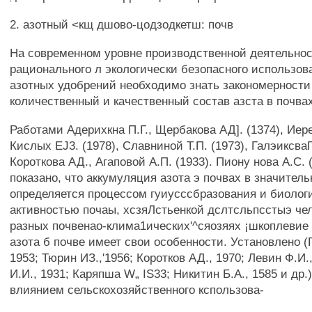
2. азотный <кщ дшово-цодзодкетш: почв
На современном уровне производственной деятельно
рационального л экологически безопасного использов
азотных удобрений необходимо знать закономерности
количественный и качественный состав азста в почвах
Работами Адерихкна П.Г., Щербакова АД]. (1374), Иере
Кислых EJ3. (1978), Славниной Т.П. (1973), ГалэиксваГ
Короткова АД., Агаповой А.П. (1933). Пиону нова A.C. (
показано, что аккумуляция азота э почвах в значител
определяется процессом гуиусссбразования и биолог
активностью почаы, хсзяЛстьенкой дслтсльпсстыэ челе
разных почвенао-клима1ических'^сяозяях ¡шкоплевие
азота б почве имеет свои особенности. Установлено (Г
1953; Тюрин ИЗ.,'1956; Коротков АД., 1970; Левин Ф.И.
И.И., 1931; Каряпша W„ IS33; Никитин Б.А., 1585 и др.)
влиянием сельскохозяйственного кспользова-