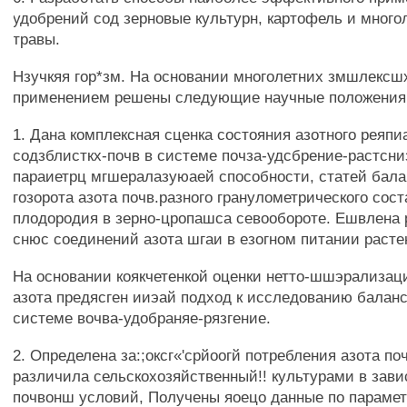
удобрений сод зерновые культурн, картофель и много
травы.
Нзучкяя гор*зм. На основании многолетних змшлексш
применением решены следующие научные положения
1. Дана комплексная сценка состояния азотного реяпи
содзблисткх-почв в системе почза-удсбрение-растсни
параиетрц мгшералазуюаей способности, статей балан
гозорота азота почв.разного гранулометрического сост
плодородия в зерно-цропашса севообороте. Ешвлена 
снюс соединений азота шгаи в езогном питании расте
На основании коякчетенкой оценки нетто-шшэрализац
азота предясген ииэай подход к исследованию баланс
системе вочва-удобраняе-рязгение.
2. Определена за:;оксг«'срйоогй потребления азота по
различила сельскохозяйственный!! культурами в зави
почвонш условий, Получены яоецо данные по параме