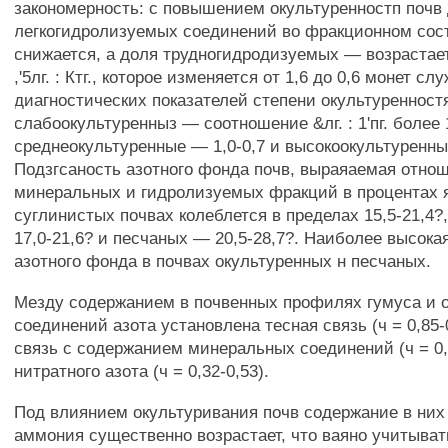
закономерность: с повышением окультуренностп почв
легкогидролизуемых соединений во фракционном сост
снижается, а доля трудногидродизуемых — возрастае
,'5лг. : Ктг., которое изменяется от 1,6 до 0,6 монет с
диагностических показателей степени окультуренност
слабоокультуренныз — соотношение &лг. : 1'пг. более 
среднеокультуренные — 1,0-0,7 и высокоокультуренны
Подзгсаность азотного фонда почв, выраяаемая отно
минеральных и гидролизуемых фракций в процентах я
суглинистых почвах колеблется в пределах 15,5-21,4
17,0-21,6? и песчаных — 20,5-28,7?. Наиболее высока
азотного фонда в почвах окультуренных н песчаных.
Мезду содержанием в почвенных профилях гумуса и 
соединений азота установлена тесная связь (ч = 0,85-
связь с содержанием минеральных соединений (ч = 0,
нитратного азота (ч = 0,32-0,53).
Под влиянием окультуривания почв содержание в них
аммония существенно возрастает, что ваяно учитыват