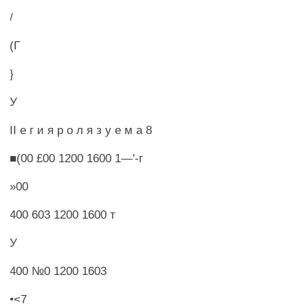
/
(Г
}
У
II е г и я р о л я з у е м а 8
■(00 £00 1200 1600 1—'-г
»00
400 603 1200 1600 т
У
400 №0 1200 1603
•<7