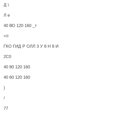
Д \
Л е
40 ВО 120 160 _т
</г
ГКО ГИД Р ОЛЛ 3 У 8 Н 8 И
2С0
40 80 120 160
40 60 120 160
)
/
77