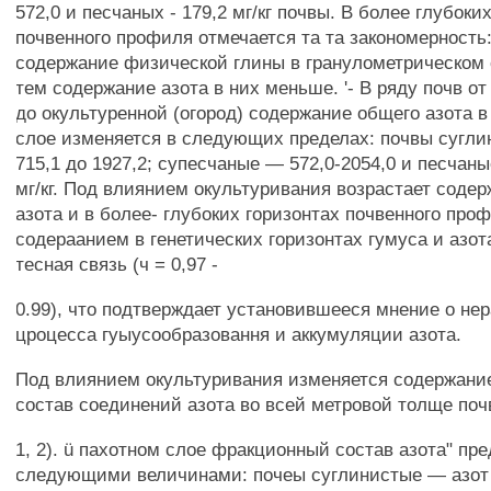
572,0 и песчаных - 179,2 мг/кг почвы. В более глубоки
почвенного профиля отмечается та та закономерность
содержание физической глины в гранулометрическом 
тем содержание азота в них меньше. '- В ряду почв от
до окультуренной (огород) содержание общего азота 
слое изменяется в следующих пределах: почвы сугл
715,1 до 1927,2; супесчаные — 572,0-2054,0 и песчаны
мг/кг. Под влиянием окультуривания возрастает соде
азота и в более- глубоких горизонтах почвенного про
содераанием в генетических горизонтах гумуса и азот
тесная связь (ч = 0,97 -
0.99), что подтверждает установившееся мнение о не
цроцесса гуыусообразовання и аккумуляции азота.
Под влиянием окультуривания изменяется содержани
состав соединений азота во всей метровой толще поч
1, 2). ü пахотном слое фракционный состав азота" пр
следующими величинами: почеы суглинистые — азот