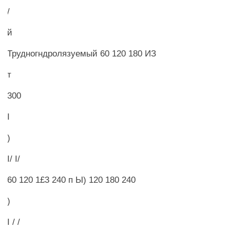
/
й
Трудногндролязуемый 60 120 180 ИЗ
т
300
I
)
I/ I/
60 120 1£3 240 п Ы) 120 180 240
)
I / /