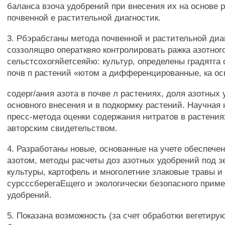
баланса взоча удобрений при внесения их на основе 
почвенной е растительной диагностик.
3. Рбэрабсганы метода почвенной и растительной диа
соззолящво оператквяо контролировать ражка азотног
сельстсохогяйетсеяйю: культур, определены градятга
почв п растений «ютом а дифференцированные, ка ос
содерг/ания азота в почве л растениях, доля азотных
основного внесения и в подкормку растений. Научная 
пресс-метода оценки содержания нитратов в растени
авторским свидетельством.
4. Разработаны новые, основанные на учете обеспече
азотом, методы расчеты доз азотных удобрений под 
культуры, картофель и многолетние злаковые травы и
сурсссберегаЕщего и экологически безопасного прим
удобрений.
5. Показана возможность (за счет обработки вегетир