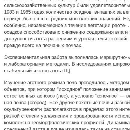
сельскохозяйственных культур были удовлетворитель
1983 и 1985 годах количество осадков, внпавпях за в
период, было шшз средних многолетних значений. Не
особенно, неравномерное з течение вегетации раоте- 
осадков способствовало снижению содержания влаги 
доступности азота растениям и уроная сельскохозяйс
прежде всего на песчаных почвах.
Экспериментальная работа выполнялась маршрутно-ь
и лабораторными методами. В исследованиях широк
стабильный изотоп азота Щ[.
Изучение аготного режима почв проводилось методом
объектов, при котором "исходное" положение занимае
естественных аенозоз (лес), а условно "конечное" — в
ная почва (огород). Все другие пахотные почвы разно
окультуренноети располагаются в пределах этого инте
разной степени увлажнения и зродированностя испол
комплексна геоморфологических профилей. Динамик
соединений азота в почве изучалась такие на стацио