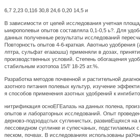
6,7 2,23 0,116 30,8 24,6 0,20 14,5 и
В зависимости от целей исследования учетная площа
ыикрополевьи опытов составляла 0,1-0,5 ь?. Для удо
данных полученные результаты исследований пересчит
Повторность опытов 4-6-краткая. Авотныо удобрения 
лптра, сульфат егааошш) применяли в дозах, приняти
производственных условий. Степень обогащения удо
стабильным изотопоа 15Л' 18-25 ат.%.
Разработка методов почвенной и растительной диагн
азотного питания полевых культур, изучение эффекти
я способов применения азотных удобрений к ингибит
нитрификация осноЕГЕалазь на данных полена, прои
опытов и лабораторных исследований. Опыт проведен
дерновэ-подзодцсгых суглинистых, развивЕщяхся на
лессовидном суглинке и супесчаных, подстилаемых с
песком, почвах. В исследованиях использованы раУо