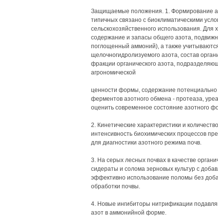
Защищаемые положения. 1. Формирование аз
типичных связано с биоклиматическими усло
сельскохозяйственного использования. Для 
содержание и запасы общего азота, подвижн
поглощенный аммоний), а также учитываютс
щелочногидролизуемого азота, состав орган
фракции органического азота, подразделяющ
агрономической
ценности формы, содержание потенциально 
ферментов азотного обмена - протеаза, уре
оценить современное состояние азотного фо
2. Кинетические характеристики и количест
интенсивность биохимических процессов пре
для диагностики азотного режима почв.
3. На серых лесных почвах в качестве орган
сидераты и солома зерновых культур с доба
эффективно использование поломы без доб
обработки почвы.
4. Новые ингибиторы нитрификации подавляю
азот в аммонийной форме.