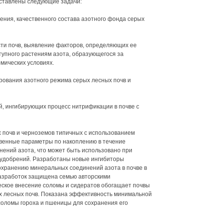
оставлены следующие задачи:
ения, качественного состава азотного фонда серых
ти почв, выявление факторов, определяющих ее
тупного растениям азота, образующегося за
мических условиях.
рования азотного режима серых лесных почв и
й, ингибирующих процесс нитрификации в почве с
 почв и черноземов типичных с использованием
твенные параметры по накоплению в течение
ений азота, что может быть использовано при
 удобрений. Разработаны новые ингибиторы
хранению минеральных соединений азота в почве в
азработок защищена семью авторскими
еское внесение соломы и сидератов обогащает почвы
х лесных почв. Показана эффективность минимальной
соломы гороха и пшеницы для сохранения его