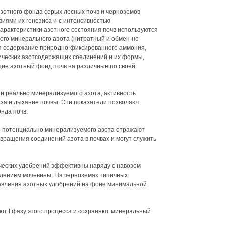
отного фонда серых лесных почв и черноземов
виями их генезиса и с интенсивностью
характеристики азотного состояния почв используются
ого минерального азота (нитратный и обмен-но-
я содержание природно-фиксированного аммония,
ических азотсодержащих соединений и их формы,
ие азотный фонд почв на различные по своей
и реально минерализуемого азота, активность
аза и дыхание почвы. Эти показатели позволяют
нда почв.
во потенциально минерализуемого азота отражают
вращения соединений азота в почвах и могут служить
ических удобрений эффективны наряду с навозом
влением мочевины. На черноземах типичных
авления азотных удобрений на фоне минимальной
т I фазу этого процесса и сохраняют минеральный