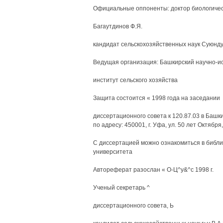
Официальные оппоненты: доктор биологичес
Багаутдинов Ф.Я.
кандидат сельскохозяйственных наук Суюндук
Ведущая организация: Башкирский научно-и
институт сельского хозяйства
Защита состоится « 1998 года на заседании
диссертационного совета к 120.87.03 в Башк
по адресу: 450001, г. Уфа, ул. 50 лет Октября,
С диссертацией можно ознакомиться в библи
университета
Автореферат разослан « О-Ц^у&^с 1998 г.
Ученый секретарь ^
диссертационного совета, Ь