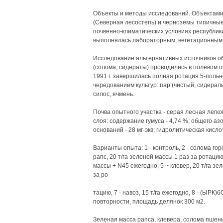
Объекты и методы исследований. Объектами
(Северная лесостепь) и черноземы типичные
почвенно-климатических условиях республи
выполнялась лабораторным, вегетационным
Исследование альтернативных источников о
(солома, сидераты) проводились в полевом о
1991 г. завершилась полная ротация 5-пол
чередованием культур: пар (чистый, сидерал
силос, ячмень.
Почва опытного участка - серая лесная легк
слоя: содержание гумуса - 4,74 %; общего аз
оснований - 28 мг-экв; гидролитическая кислотн
Варианты опыта: 1 - контроль, 2 - солома гор
рапс, 20 т/га зеленой массы 1 раз за ротацию
массы + N45 ежегодно, 5 ~ клевер, 20 т/га зел
за ро-
тацию, 7 - навоз, 15 т/га ежегодно, 8 - (ЫРК
повторности, площадь делянок 300 м2.
Зеленая масса рапса, клевера, солома пшен