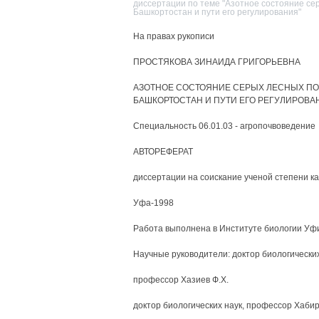
диссертации по теме "Азотное состояние се
Башкортостан и пути его регулирования"
На правах рукописи
ПРОСТЯКОВА ЗИНАИДА ГРИГОРЬЕВНА
АЗОТНОЕ СОСТОЯНИЕ СЕРЫХ ЛЕСНЫХ ПО
БАШКОРТОСТАН И ПУТИ ЕГО РЕГУЛИРОВА
Специальность 06.01.03 - агропочвоведение
АВТОРЕФЕРАТ
диссертации на соискание ученой степени к
Уфа-1998
Работа выполнена в Институте биологии Уфи
Научные руководители: доктор биологических
профессор Хазиев Ф.Х.
доктор биологических наук, профессор Хабир