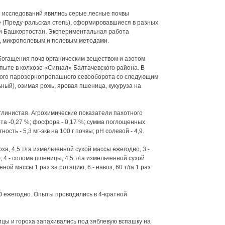
 исследований явились серые лесные почвы
 (Преду-ральская степь), сформировавшиеся в разных
ки Башкортостан. Экспериментальная работа
, микрополевым и полевым методами.
богащения почв органическим веществом и азотом
пыте в колхозе «Сигнал» Балтачевского района. В
ьного парозернопропашного севооборота со следующим
ьный), озимая рожь, яровая пшеница, кукуруза на
оглинистая. Агрохимические показатели пахотного
ота -0,27 %; фосфора - 0,17 %; сумма поглощенных
ость - 5,3 мг-экв на 100 г почвы; рН солевой - 4,9.
оха, 4,5 т/га измельченной сухой массы ежегодно, 3 -
; 4 - солома пшеницы, 4,5 т/га измельченной сухой
еной массы 1 раз за ротацию, 6 - навоз, 60 т/га 1 раз
)бО ежегодно. Опыты проводились в 4-кратной
ицы и гороха запахивались под зяблевую вспашку на