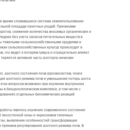
.Печаткин
ее время сложившаяся система землепользования
ельной площади пахотных угодий. Причинами
оротов, снижение количества вносимых органических и
едних без учета запасов питательных веществ в
вы тяжелыми сельскохозяйственными орудиями и
жая сельскохозяйственных культур происходит в
в, что ведет к потерям гумуса и отрицательно влияет
 теряется активная часть азоторга-нических
 .азотного состояния почв агроэкосистем, поиск
ция азотного режима почв и уменьшение потерь азота
этих вопросов возможно при изучении внутренних
 в биоценологическом комплексе, в том числе с
едованиях отдельных биохимических реакций
 работы явилось изучение современного состояния
й лесостепной зоны и черноземов типичных
тан, выявление особенностей трансформации
е приемов регулирования азотного режима почв. В