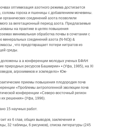
почвах оптимизация азотного режима достигается
, соломы гороха и пшеницы с добавлением мочевины.
и органических соединений азота позволили
мого за вегетационный период азота. Предлагаемые
ьзованы на практике в целях повышения
оземах минимальная обработка почвы в сочетании с
ю минеральных соединений азота (N-NOj) &
омассы , что предотвращает потери нитратов из
щей среды.
 доложены а а конференции молодых ученых БФАН
 природных ресурсов Башкирии» • (Уфа, 1985), на XI
оведов, агрохимиков и зсмледело» Юж-
практические приемы повышения плодородия почв
нференции «Проблемы антропогенной эволюции почв
ктической конференции «Северо-восточный регион
 их решения» (Уфа, 1996).
ано 15 научных работ.
оит из 6 глав, общих выводов, заключения и
цы, 32 таблицы, 6 рисунков), списка литературы (245