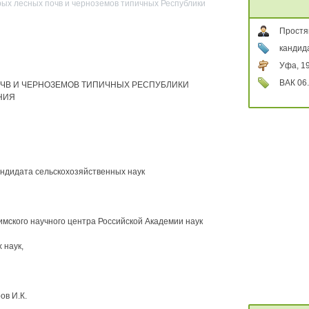
рых лесных почв и черноземов типичных Республики
Простя
кандид
Уфа, 1
ВАК 06.
ЧВ И ЧЕРНОЗЕМОВ ТИПИЧНЫХ РЕСПУБЛИКИ
НИЯ
андидата сельскохозяйственных наук
мского научного центра Российской Академии наук
 наук,
ов И.К.