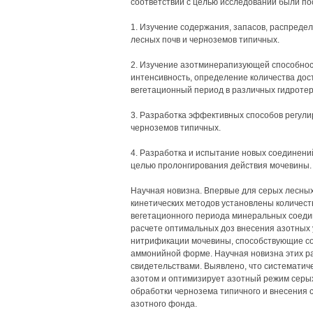
соответствии с целью исследований были п
1. Изучение содержания, запасов, распредел
лесных почв и черноземов типичных.
2. Изучение азотминерапизующей способнос
интенсивность, определение количества дос
вегетационный период в различных гидротер
3. Разработка эффективных способов регули
черноземов типичных.
4. Разработка и испытание новых соединени
целью пролонгирования действия мочевины.
Научная новизна. Впервые для серых лесных
кинетических методов установлены количес
вегетационного периода минеральных соедин
расчете оптимальных доз внесения азотных
нитрификации мочевины, способствующие со
аммонийной форме. Научная новизна этих р
свидетельствами. Выявлено, что систематич
азотом и оптимизирует азотный режим серы
обработки чернозема типичного и внесения 
азотного фонда.