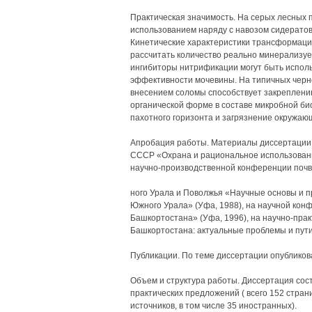
Практическая значимость. На серых лесных 
использованием наряду с навозом сидератов
Кинетические характеристики трансформаци
рассчитать количество реально минерализуе
ингибиторы нитрификации могут быть испол
эффективности мочевины. На типичных черн
внесением соломы способствует закреплени
органической форме в составе микробной би
пахотного горизонта и загрязнение окружаю
Апробация работы. Материалы диссертации
СССР «Охрана и рациональное использование
научно-производственной конференции почв
ного Урала и Поволжья «Научные основы и 
Южного Урала» (Уфа, 1988), на научной ко
Башкортостана» (Уфа, 1996), на научно-пра
Башкортостана: актуальные проблемы и пути
Публикации. По теме диссертации опубликов
Объем и структура работы. Диссертация сост
практических предложений ( всего 152 страни
источников, в том числе 35 иностранных).