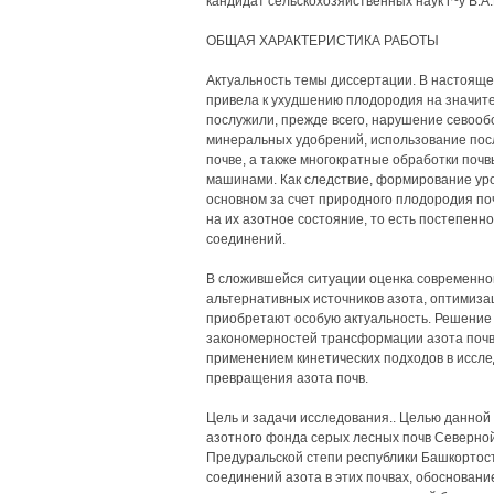
кандидат сельскохозяйственных наук г~у В.А
ОБЩАЯ ХАРАКТЕРИСТИКА РАБОТЫ
Актуальность темы диссертации. В настоящ
привела к ухудшению плодородия на значит
послужили, прежде всего, нарушение севооб
минеральных удобрений, использование посл
почве, а также многократные обработки поч
машинами. Как следствие, формирование уро
основном за счет природного плодородия поч
на их азотное состояние, то есть постепенно
соединений.
В сложившейся ситуации оценка современного
альтернативных источников азота, оптимиза
приобретают особую актуальность. Решение 
закономерностей трансформации азота почвы
применением кинетических подходов в иссл
превращения азота почв.
Цель и задачи исследования.. Целью данной
азотного фонда серых лесных почв Северно
Предуральской степи республики Башкортос
соединений азота в этих почвах, обосновани