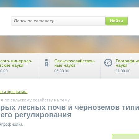
Найти
лого-минерало-
Сельскохозяйствен-
Географич
еские науки
ные науки
науки
00.00
06.00.00
11.00.00
е и агрофизика
 по сельскому хозяйству на тему
ерых лесных почв и черноземов тип
 его регулирования
агрофизика