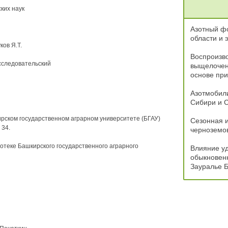
ких наук
Азотный ф
области и 
ов Я.Т.
Воспроизв
сследовательский
выщелочен
основе пр
Азотмобил
Сибири и С
ирском государственном аграрном университете (БГАУ)
Сезонная 
 34.
черноземо
отеке Башкирского государственного аграрного
Влияние у
обыкновенн
Зауралье 