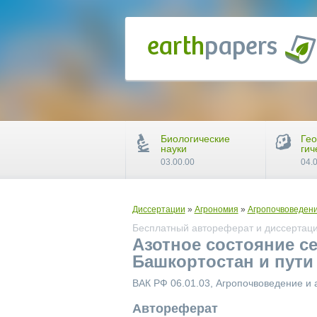
Биологические
Гео
науки
гич
03.00.00
04.
Диссертации
»
Агрономия
»
Агропочвоведени
Бесплатный автореферат и диссертация
Азотное состояние с
Башкортостан и пути
ВАК РФ 06.01.03, Агропочвоведение и 
Автореферат