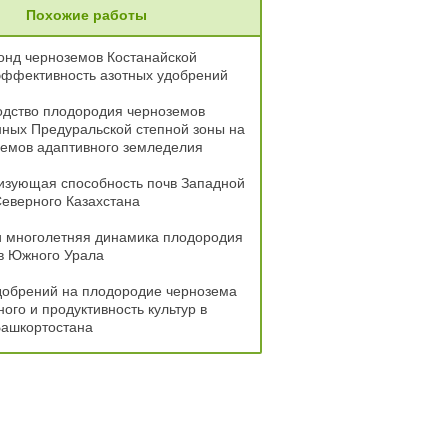
Похожие работы
онд черноземов Костанайской
эффективность азотных удобрений
одство плодородия черноземов
ных Предуральской степной зоны на
иемов адаптивного земледелия
изующая способность почв Западной
еверного Казахстана
и многолетняя динамика плодородия
в Южного Урала
добрений на плодородие чернозема
ого и продуктивность культур в
Башкортостана