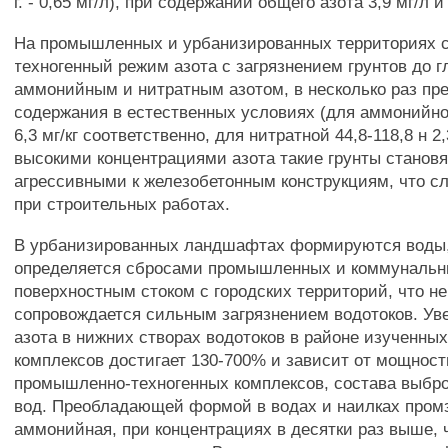
г. - 0,65 мг/л), при содержании общего азота 3,9 мг/л 
На промышленных и урбанизированных территориях
техногенный режим азота с загрязнением грунтов до 
аммонийным и нитратным азотом, в несколько раз 
содержания в естественных условиях (для аммонийног
6,3 мг/кг соответственно, для нитратной 44,8-118,8 н 2,
высокими концентрациями азота такие грунты станов
агрессивными к железобетонным конструкциям, что с
при строительных работах.
В урбанизированных ландшафтах формируются воды,
определяется сбросами промышленных и коммунальн
поверхностным стоком с городских территорий, что н
сопровождается сильным загрязнением водотоков. Ув
азота в нижних створах водотоков в районе изученн
комплексов достигает 130-700% и зависит от мощнос
промышленно-техногенных комплексов, состава выбро
вод. Преобладающей формой в водах и наилках пром
аммонийная, при концентрациях в десятки раз выше, 