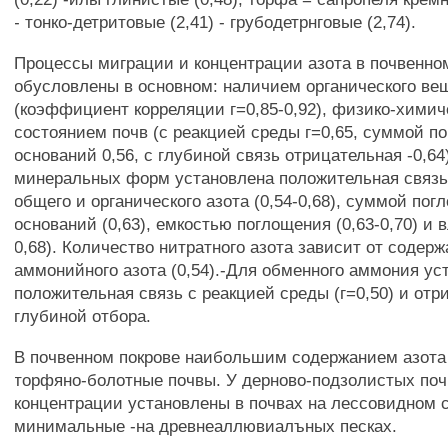
- тонко-детритовые (2,41) - грубодетрнговые (2,74).
Процессы миграции и концентрации азота в почвенном
обусловлены в основном: наличием органического ве
(коэффициент корреляции г=0,85-0,92), физико-хими
состоянием почв (с реакцией среды г=0,65, суммой п
оснований 0,56, с глубиной связь отрицательная -0,64
минеральных форм установлена положительная связь
общего и органического азота (0,54-0,68), суммой по
оснований (0,63), емкостью поглощения (0,63-0,70) и 
0,68). Количество нитратного азота зависит от содер
аммонийного азота (0,54).-Для обменного аммония ус
положительная связь с реакцией среды (г=0,50) и отр
глубиной отбора.
В почвенном покрове наибольшим содержанием азот
торфяно-болотные почвы. У дерново-подзолистых по
концентрации установлены в почвах на лессовидном с
минимальные -на древнеаллювиалъных песках.