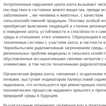
Антропогенные нарушения цикла азота вызывают нег
последствия в состоянии живого вещества, прежде вс
заболевания- „ ми человека и животных, с качеством
сельскохозяйственной продукции. Поэтому особый ин
приобретает выяснение тенденций и степени региона
в поведении азота, устойчивости и способности к с
среды в отношении этого элемента. Образующиеся но
техногенные системы с участием азота, в частности в
Чернобыльским радиоактивным загрязнением среды, 
региональных проблем медицины и сельского хозяйст
обусловленные ассоциативными связями нитратов с
элементами, в том числе техногенными радиоизотопа
Органическая форма азота, связанная с осадочными 
почвами, выступает индикатором палеоусловкй седнм
педогенеза, что используется при реконструкции геол
геохимических процессов недавнего прошлого и прогн
природной среды в будущем.
Вышесказанное определяет теоретическую и практиче