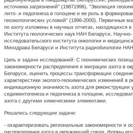
источника загрязнений" (19871996), "Эволюция геохи
лито- и педогенеза в голоцене и ее роль в формирова
геоэкологических условий" (1996-2000). Первичные м
по азоту изложены в научных отчетах, находящихся в
Института геологических наук HAH Беларуси, Научно-
исследовательского института онкологии и медицинс
Минздрава Беларуси и Института радиобиологии HAH
Цель и задачи исследований: С геохимических позиц
закономерности распределения и миграции азота в о
Беларуси, оценить процессы трансформации соедине
характеристики эколого-геохимических изменений в ре
индикационную значимость азота для реконструкции 
седиментогенеза и педогенеза в голоцене, исследова
азота с другими химическими элементами.
Решались следующие задачи:
- охарактеризовать региональные закономерности и о
распределения азота в окружающей среде, формы его