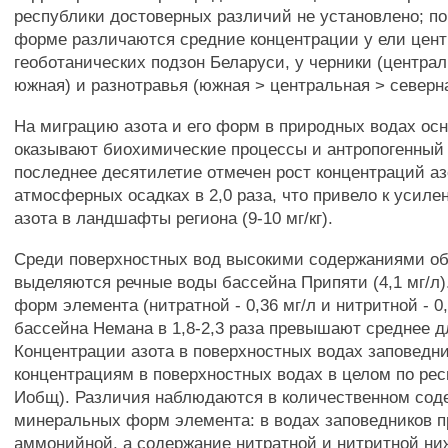
республики достоверных различий не установлено; по
форме различаются средние концентрации у ели цен
геоботанических подзон Беларуси, у черники (централ
южная) и разнотравья (южная > центральная > северна
На миграцию азота и его форм в природных водах ос
оказывают биохимические процессы и антропогенный 
последнее десятилетие отмечен рост концентраций аз
атмосферных осадках в 2,0 раза, что привело к усил
азота в ландшафты региона (9-10 мг/кг).
Среди поверхностных вод высокими содержаниями об
выделяются речные воды бассейна Припяти (4,1 мг/л
форм элемента (нитратной - 0,36 мг/л и нитритной - 0
бассейна Немана в 1,8-2,3 раза превышают среднее д
Концентрации азота в поверхностных водах заповедник
концентрациям в поверхностных водах в целом по респ
Иобщ). Различия наблюдаются в количественном сод
минеральных форм элемента: в водах заповедников 
аммонийной, а содержание нитратной и нитритной ниже