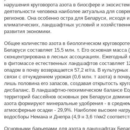
нарушения круговорота азота в биосфере и экосисте
деятельности человека наиболее актуальна для совре
регионов. Она особенно остра для Беларуси, исходя и
климатических, ландшафтных условий и хозяйственно
развития экономики.
Общее количество азота в биологическом круговороте
Беларуси составляет 15,5 млн. т. Его основная масса (
сконцентрирована в лесных ассоциациях. Ежегодный 
в фитомассе естественных ландшафтов составляет 120
опадом в почву возвращается 57,2 кг/га. В культурны
связи с отчуждением урожая (0,6 млн. т азота) в поч
лишь половина его запасов, создавая открытость круг
дисбаланс. В ландшафтно-геохимическом балансе Е
территорий бассейнов основных рек Беларуси домин
азота формируют минеральные удобрения - в средне
атмосферные осадки - 29,9%. Наиболее высокие нагр
водосборы Немана и Днепра (4,9 н 3,6 т/км2 соответст
Основными барьерами для азота в ландшафтах Бела