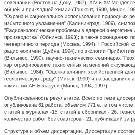
совещании (Ростов-на-Дону, 1987), XIV и XV Менделе
общей и прикладной химии (Ташкент, 1989, Минск, 19
"Охрана и рациональное использование природных ре
избыточного увлажнения" (Калининград, 1989), симпо
"Радиоэкологические проблемы в ядерной энергетике 
производства" (Обнинск, 1993); а также совещаниях п
четвертичного периода (Москва, 1994), I Российской 
радиогеохимии (Дубна, 1994), по экологии Прибалтик
(Вильнюс, 1990), научно-технических семинарах "Гео
картографирование техногенных изменений окружающ
(Вильнюс, 1984), "Оценка влияния хозяйственной дея
геологическую среду" (Минск, 1990) и на заседаниях 
комиссии АН Беларуси (Минск, 1994, 1997).
Опубликованность результатов. Всего по теме диссер
опубликована 61 работа, объемом 771 е., в том числе
статей в журналах -15, статей в сборниках - 26, тезис
количество работ без соавторов - 21, публикаций за р
Структура и объем диссертации. Диссертация состоит