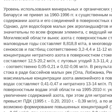
Уровень использования минеральных и органических 
Беларуси не привел за 1960-1996 гг. к существенным
содержании азота и его соединений в поверхностных 
Однако, для водосборов малых рек агроландшафтов 
значительны по всем формам элемента, с ведущей нит
Могилевской области вынос азота с поверхностным с
маловодные годы составляет 8,818,8 кг/га, в многоводн
сенокосов и пастбищ соответственно 3,2-4,4 и 11-12 кг
концентрации нитратного азота в поверхностном сток
составляют 12,5-20,2 мг/л, с луговых угодий 3,3-11,4
- соответственно 0,05-0,21 и 0,02-0,06 мг/л. В результ
стока в раде бассейнов малых рек (Ола, Лобжанка, Ре
максимальные концентрации азота аммонийного в по
водах составляют 0,41-0,47 и нитратного 13-14 мг/л. П
поверхностным водам этой области на 1995-2010 гг. у
увеличение содержаний азота, при этом для нитратног
превысят ПДК (1995 г. - 0,20, 2010 г. - 0,39 мг/л), а п
возможно формирование повышенных концентраций (199