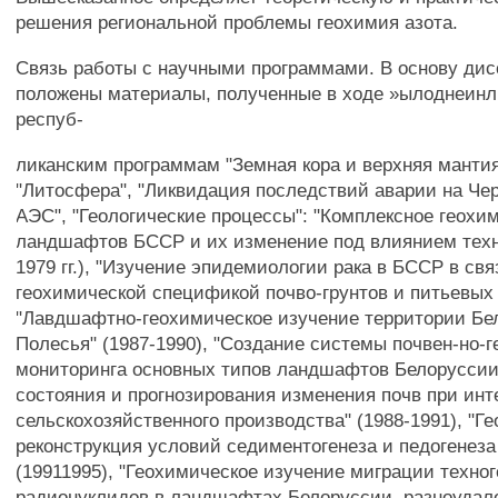
решения региональной проблемы геохимия азота.
Связь работы с научными программами. В основу ди
положены материалы, полученные в ходе »ылоднеинл
респуб-
ликанским программам "Земная кора и верхняя мантия"
"Литосфера", "Ликвидация последствий аварии на Че
АЭС", "Геологические процессы": "Комплексное геохи
ландшафтов БССР и их изменение под влиянием техно
1979 гг.), "Изучение эпидемиологии рака в БССР в свя
геохимической спецификой почво-грунтов и питьевых в
"Лавдшафтно-геохимическое изучение территории Бе
Полесья" (1987-1990), "Создание системы почвен-но-
мониторинга основных типов ландшафтов Белоруссии
состояния и прогнозирования изменения почв при ин
сельскохозяйственного производства" (1988-1991), "Г
реконструкция условий седиментогенеза и педогенеза
(19911995), "Геохимическое изучение миграции техно
радионуклидов в ландшафтах Белоруссии, разноудал