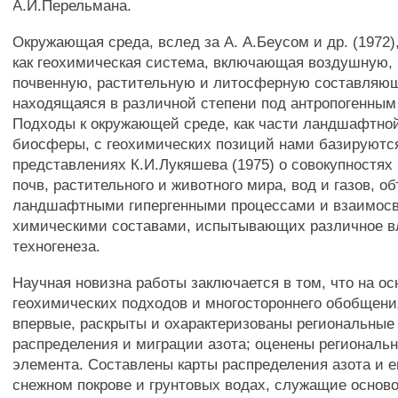
А.И.Перельмана.
Окружающая среда, вслед за А. А.Беусом и др. (1972)
как геохимическая система, включающая воздушную,
почвенную, растительную и литосферную составляю
находящаяся в различной степени под антропогенным
Подходы к окружающей среде, как части ландшафтно
биосферы, с геохимических позиций нами базируютс
представлениях К.И.Лукяшева (1975) о совокупностях
почв, растительного и животного мира, вод и газов, 
ландшафтными гипергенными процессами и взаимос
химическими составами, испытывающих различное в
техногенеза.
Научная новизна работы заключается в том, что на о
геохимических подходов и многостороннего обобщени
впервые, раскрыты и охарактеризованы региональные
распределения и миграции азота; оценены региональ
элемента. Составлены карты распределения азота и е
снежном покрове и грунтовых водах, служащие осново