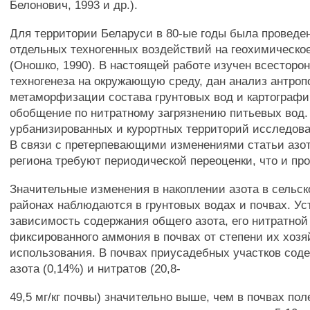
Белонович, 1993 и др.).
Для территории Беларуси в 80-ые годы была проведе
отдельных техногенных воздействий на геохимическо
(Оношко, 1990). В настоящей работе изучен всесторо
техногенеза на окружающую среду, дан анализ антроп
метаморфизации состава грунтовых вод и картографи
обобщение по нитратному загрязнению питьевых вод.
урбанизированных и курортных территорий исследова
В связи с претерпевающими изменениями статьи азот
региона требуют периодической переоценки, что и про
Значительные изменения в накоплении азота в сельс
районах наблюдаются в грунтовых водах и почвах. У
зависимость содержания общего азота, его нитратно
фиксированного аммония в почвах от степени их хозя
использования. В почвах приусадебных участков сод
азота (0,14%) и нитратов (20,8-
49,5 мг/кг почвы) значительно выше, чем в почвах пол