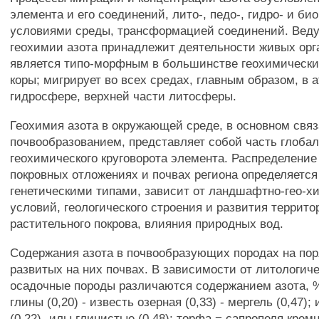
элемента и его соединений, лито-, педо-, гидро- и б
условиями среды, трансформацией соединений. Веду
геохимии азота принадлежит деятельности живых орг
является типо-морфным в большинстве геохимически
коры; мигрирует во всех средах, главным образом, в 
гидросфере, верхней части литосферы.
Геохимия азота в окружающей среде, в основном связ
почвообразованием, представляет собой часть глобал
геохимического круговорота элемента. Распределение 
покровных отложениях и почвах региона определяется
генетическими типами, зависит от ландшафтно-гео-х
условий, геологического строения и развития террито
растительного покрова, влияния природных вод.
Содержания азота в почвообразующих породах на пор
развитых на них почвах. В зависимости от литологич
осадочные породы различаются содержанием азота, %:
глины (0,20) - известь озерная (0,33) - мергель (0,47)
(0,22) -илы глинистые (0,48); торфа = сапропеля крем