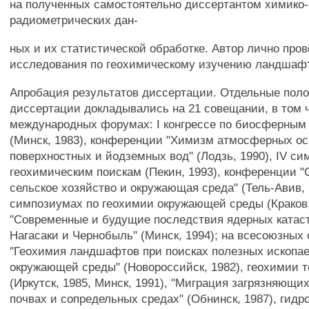
на полученных самостоятельно диссертантом химико-
радиометрических дан-
ных и их статистической обработке. Автор лично про
исследования по геохимическому изучению ландшаф
Апробация результатов диссертации. Отдельные пол
диссертации докладывались на 21 совещании, в том 
международных форумах: I конгрессе по биосферным
(Минск, 1983), конференции "Химизм атмосферных ос
поверхностных и йодземных вод" (Лодзь, 1990), IV си
геохимическим поискам (Пекин, 1993), конференции 
сельское хозяйство и окружающая среда" (Тель-Авив, 
симпозиумах по геохимии окружающей среды (Краков,
"Современные и будущие последствия ядерных катас
Нагасаки и Чернобыль" (Минск, 1994); на всесоюзных
"Геохимия ландшафтов при поисках полезных ископа
окружающей среды" (Новороссийск, 1982), геохимии т
(Иркутск, 1985, Минск, 1991), "Миграция загрязняющи
почвах и сопредельных средах" (Обнинск, 1987), гид