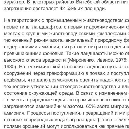
характер. В некоторых районах Витебской области ни
загрязнение составляет 42-53% их площади.
На территориях с промышленным животноводством 
новые типы ландшафтов, с новым гидрохимическим ф
местах с крупными животноводческими комплексами 
техногенный режим азота, аномальный природному фо
содержаниями аммония, нитратов и нитритов в десятк
превышающими фоновые. Такие ландшафты можно от
высокого класса вредности (Мироненко, Иванов, 1976; 
1980). На геохимической основе исследован путь азот
сооружений через трансформацию в почвах и поступл
водЬемы, что дало возможность оценить надежность 
технологии утилизации отходов животноводства и вл
состояние окружающей среды. В связи с изменением
элемента природные воды зон промышленного живот
загрязняются аммонийным азотом. 65% азота мигриру
аммония. Процессы поступления, превращений и мигр
сточных и природных водах агроландшаф-тов с земл
полями орошений могут использоваться как прямые п