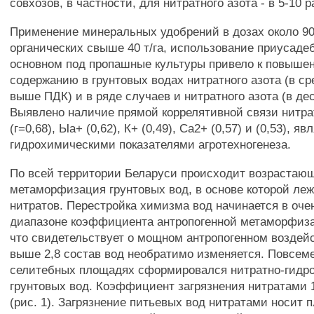
совхозов, в частности, для нитратного азота - в 5-10 р
Применение минеральных удобрений в дозах около 90 
органических свыше 40 т/га, использование приусад
основном под пропашные культуры привело к повыше
содержанию в грунтовых водах нитратного азота (в ср
выше ПДК) и в ряде случаев и нитратного азота (в дес
Выявлено наличие прямой коррелятивной связи нитра
(г=0,68), Ыа+ (0,62), К+ (0,49), Са2+ (0,57) и (0,53), 
гидрохимическими показателями агротехногенеза.
По всей территории Беларуси происходит возрастающ
метаморфизация грунтовых вод, в основе которой ле
нитратов. Перестройка химизма вод начинается в оче
диапазоне коэффициента антропогенной метаморфизац
что свидетельствует о мощном антропогенном воздей
выше 2,8 состав вод необратимо изменяется. Повсем
селитебных площадях сформировался нитратно-гидр
грунтовых вод. Коэффициент загрязнения нитратами 1
(рис. 1). Загрязнение питьевых вод нитратами носит