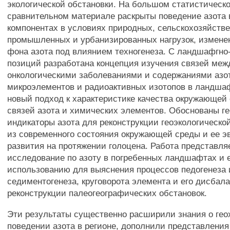
экологической обстановки. На большом статистическ
сравнительном материале раскрыты поведение азота 
компонентах в условиях природных, сельскохозяйств
промышленных и урбанизированных нагрузок, изменен
фона азота под влиянием техногенеза. С ландшафгно
позиций разработана концепция изучения связей меж
онкологическими заболеваниями и содержаниями азо
микроэлементов и радиоактивных изотопов в ландша
новый подход к характеристике качества окружающей 
связей азота и химических элементов. Обоснованы г
индикаторы азота для реконструкции геоэкологическо
из современного состояния окружающей среды и ее 
развития на протяжении голоцена. Работа представля
исследование по азоту в погребенных ландшафтах и 
использованию для выяснения процессов педогенеза 
седиментогенеза, круговорота элемента и его дисбала
реконструкции палеогеографических обстановок.
Эти результаты существенно расширили знания о ге
поведении азота в регионе, дополнили представления