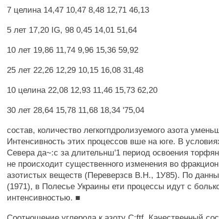
7 целина 14,47 10,47 8,48 12,71 46,13
5 лет 17,20 IG, 98 0,45 14,01 51,64
10 лет 19,86 11,74 9,96 15,36 59,92
25 лет 22,26 12,29 10,15 16,08 31,48
10 целина 22,08 12,93 11,46 15,73 62,20
30 лет 28,64 15,78 11,68 18,34 '75,04
состав, количество легкогпдролизуемого азота умень
Интенсивность этих процессов вше на юге. В условия
Севера да~:с за длительнш'1 период освоения торфяны
не происходит существенного изменения во фракцион
азотистых веществ (Переверзсв В.Н., 1У85). По дан
(1971), в Полесье Украины ети процессы идут с больк
интенсивностью. ■
Соотношение углерода к азоту С;ftf, Качественный сос