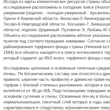
Исхода из карты климатических ресурсов страны объ
исследования расположены в холодном поясе (Апатиты
умеренном (подпояс - холодно-умеренный : Архангельс
Оричи-4 Кировской области, Волосово-5 Ленинградско
Тесово-6 Новгородской области, Коськово-7, Беяшшци
области; подпояс Щеренный: Пуховячи-Э, Любань-Ю 
Объекты исследования расположены вблизи указанны
пунктов под соответствувщими номерами. Согласно с
районирования торфяного фонда страны (Никонов Ы.Н.,
1564) все объекты находятся в поясе интенсивного т
который содергят до 85/2 всего, торфяного фонда стр
Исследованы целинные и освоенные типичные средн
почвы. По ботаническому составу они относятся,к дре
правило, ьерхняя часть профиля) и древесно-травя-н
торфам с близкой степеныэ разложения, которая в ос
колеблется от 38 до 45$. Подстилающими породами я
основном суглинки и глины. Освоенные поч-вц в бол
нормальноаолыше, пахотный слой которых в годы зак
характеризовался следутоииш агрохимическими показ