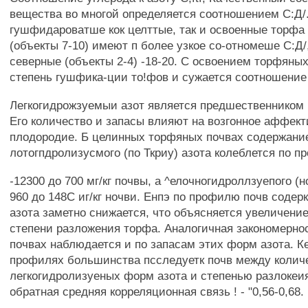
вещества во многой определяется соотношением С:Д/
гушфидароватше кок целттые, так и освоенные торфа
(объекты 7-10) имеют п более узкое со-отномеше С:Д/,
северные (объекты 2-4) -18-20. С освоением торфяных
степень гушфика-ции то!фов и сужается соотношение 
Легкогидрожзуемыи азот является предшественником 
Его количество и запасы влияют на возгонное аффек
плодородие. Б целинных торфяных почвах содержание
лотогпдролизусмого (по Ткриу) азота колеблется по п
-12300 до 700 мг/кг почвы, а ^елочногидроллзуепого (
960 до 148С иг/кг ночви. Енпэ по профилю почв соде
азота заметно снижается, что объясняется увеличен
степени разложения торфа. Аналогичная закономерно
почвах наблюдается и по запасам этих форм азота. К
профилях большинства псследуетк почв между колич
легкогидролизуеных форм азота и степенью разлокеи
обратная средняя корреляционная связь ! - "0,56-0,68.