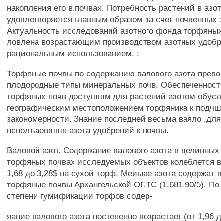
накопления его в.почвах. Потребность растений в азо
удовлетворяется главным образом за счет почвенных 
Актуальность исследований азотного фонда торфяных
ловлена возрастающим производством азотных удоб
рациональным использованием. ;
Торфяные почвы по содержанию валового азота прево
плодородные типы минеральных почв. Обеспеченност
торфяных почв достушшм для растений азотом обус
географическим местоположением торфяника к подчш
закономерности. Знание последней весьма ваяло .дл
псполъаовшшя азота удобрений к почвы.
Валовой азот. Содержание валового азота в целинных
торфяных почвах исследуемых объектов колеблется в
1,68 до 3,28$ на сухой торф. Меиыае азота содержат
торфяные почвы Архангельской ОГ.ТС (1,681,90/5). П
степени гумификации торфов содер-
яание валового азота постепенно возрастает (от 1,96 д