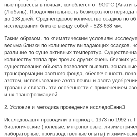
ные процессы в почвах, колеблется от 9G0°C (Апатит
(Любань). Продолжительность безморозного периода к
до 158 дней. Среднегодовое количество осадков по о
исследования близко ыеяду собой - 523-658 мм.
Таким образом, по климатическим условиям исследу
весьма близки по количеству выпадающих осадков, 
различие по суше активных температур. Существенна
количеству тепла при прочих других очень близких у
существования объекта позволяет выявить зональные
трансформации азотного фонда, обеспеченность поч
азотом, использование азота почвы и азота удобрени
траваш и связать эти особенности с применением аз
и нх трансформацией.
2. Условие и методика проведения исследоЕаниЗ
Исследовашгя проводили в период с 1973 по 1992 гг. 
биологические (полевые, мнкрополезые, лизиметриче
лабораторные, производственные опыты) и химически