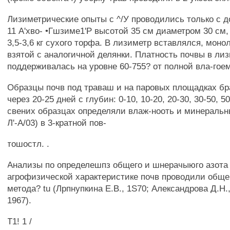
Лизиметрические опыты с ^/У проводились только с д
11 А'хво- •Гшзиме1'Р высотой 35 см диаметром 30 см,
3,5-3,6 кг сухого торфа. В лизиметр вставлялся, моно
взятой с аналогичной делянки. Платность почвы в ли
поддерживалась на уровне 60-755? от полной вла-гое
Образцы почв под траваш и на паровых площадках бр
через 20-25 дней с глубин: 0-10, 10-20, 20-30, 30-50, 5
свених образцах определяли влаж-нооть и минеральны
Л'-А/03) в 3-кратной пов-
тошостл. .
Анализы по определешпз общего и шнерачыюго азота
агрофизической характеристике почв проводили общ
метода? tu (Лрпнупкина E.B., 1S70; Александрова Д.Н.
1967).
Т1! 1 /