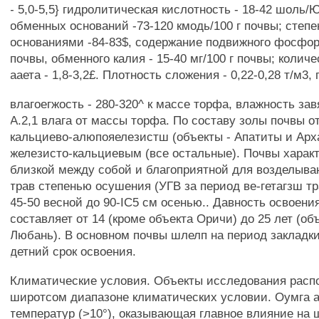
- 5,0-5,5} гидролитическая кислотность - 18-42 шоль
обменных оснований -73-120 кмодь/100 г почвы; степ
основаниями -84-83$, содержание подвижного фосфора 
почвы, обменного калия - 15-40 мг/100 г почвы; колич
ааета - 1,8-3,2£. Плотность сложения - 0,22-0,28 т/м3,
влагоегжость - 280-320^ к массе торфа, влажность зав
А.2,1 влага от массы торфа. По составу золы почвы о
кальциево-алюпояелезистш (объекты - Апатиты и Арха
железисто-кальциевым (все остальные). Почвы харак
близкой между собой и благоприятной для возделыва
трав степенью осушения (УГВ за период ве-гетагзш тр
45-50 весной до 90-IC5 см осенью.. Давность освоен
составляет от 14 (кроме объекта Оричи) до 25 лет (о
Любань). В основном почвы шлелп на период закладки
детний срок освоения.
Климатические условия. Объекты исследования расп
широтсом диапазоне климатических условии. Оумга 
температур (>10°), оказывающая главное влияние на