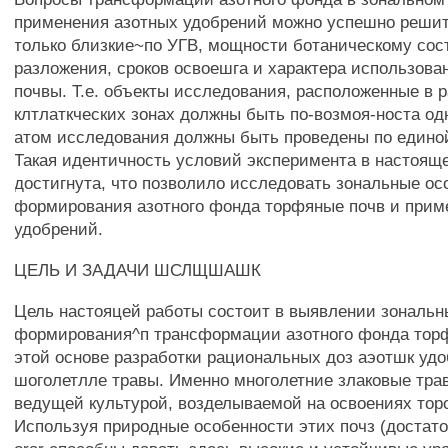
применения азотных удобрений можно успешно решит
только близкие~по УГВ, мощности ботаническому сост
разложения, сроков освоешга и характера использов
почвы. Т.е. объекты исследования, расположенные в 
клтлаткческих зонах должны быть по-возмоя-носта о
атом исследования должны быть проведены по едино
Такая идентичность условий эксперимента в настоя
достигнута, что позволило исследовать зональные ос
формирования азотного фонда торфяные почв и прим
удобрений.
ЦЕЛЬ И ЗАДАЧИ ШСЛЩШАШК
Цель настояцей работы состоит в выявлении зональн
формирования^п трансформации азотного фонда торф
этой основе разработки рациональных доз аэотшк уд
шоголетлле травы. Именно многолетние злаковые тра
ведущей культурой, возделываемой на освоениях тор
Используя природные особенности этих почз (достаток