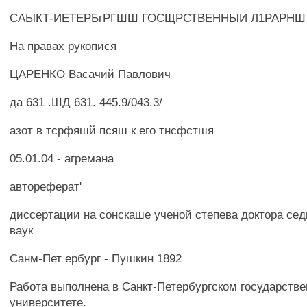
САЫКТ-ИЕТЕРБгРГШШ ГОСЩРСТВЕННЫИ Л1РАРНШ
На правах рукопися
ЦАРЕНКО Васачий Павлович
да 631 .ШД 631. 445.9/043.3/
азот в тсрфяшй псяш к его тнсфстшя
05.01.04 - агремана
автореферат'
диссертации на сонскаше ученой степева доктора се
ваук
Санм-Пет ербург - Пушкин 1892
Работа выполнена в Санкт-Петербургском государств
университете.