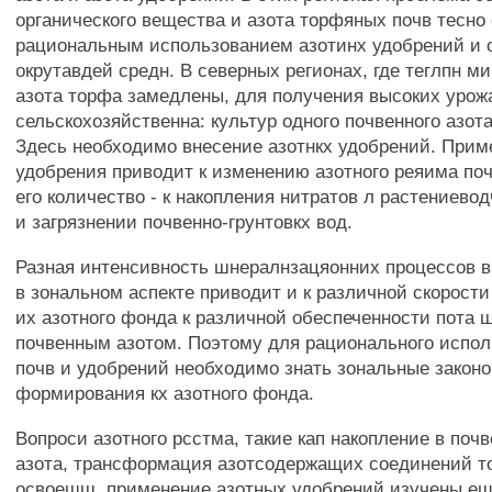
органического вещества и азота торфяных почв тесно 
рациональным использованием азотинх удобрений и 
окрутавдей средн. В северных регионах, где теглпн 
азота торфа замедлены, для получения высоких урож
сельскохозяйственна: культур одного почвенного азот
Здесь необходимо внесение азотнкх удобрений. Прим
удобрения приводит к изменению азотного реяима поч
его количество - к накопления нитратов л растениево
и загрязнении почвенно-грунтовкх вод.
Разная интенсивность шнералнзацяонних процессов в
в зональном аспекте приводит и к различной скорост
их азотного фонда к различной обеспеченности пота 
почвенным азотом. Поэтому для рационального испол
почв и удобрений необходимо знать зональные закон
формирования кх азотного фонда.
Вопроси азотного рсстма, такие кап накопление в поч
азота, трансформация азотсодержащих соединений т
освоешш, применение азотных удобрений изучены ещ