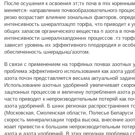
После осушения к освоения эт;тх почв в mix коренны
меняется- направление почвообразовательного процес
резко возрастает влияние зональных факторов, опре
интенсивность шнералпзацпп торфа, что приводит к
общих запасов органического вещества п азота в почве
интенсивности шнералнзапдонннх процессов .тз торф
зависит уровень их эффективного плодородия и особ
обеспеченность шнерадьнш'азотом.
В связи с применением на торфяных почвах азотных 
проблема эффективного использования как азота удоб
азота почзн представляется весьма актуальной задач
Использование азотных удобрений увеличивает скоро
зацпонных процессов и величину потребления азота 
часто приводит к непроизводительным потеряй как поч
азота удобрений. Б шннх регионах распространения 
(Московская, Смоленская области, Полесье Беларуси 
скорость минерализации торфа высока, внесение азо
коает привести-к большим непроизводительным потеря
азота и азота удобрений. В этих регионах проблема с