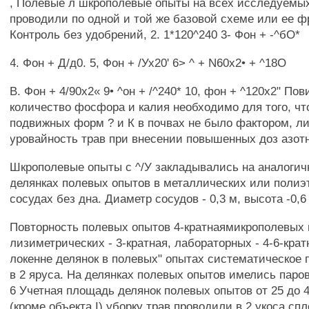
, Полевые л шкрополевые опыты на всех исследуемы
проводили по одной и той же базовой схеме или ее фр
Контроль без удобрений, 2. 1*120^240 3- Фон + -^бО*
4. Фон + Д/д0. 5, Фон + /Ух20' 6> ^ + N60x2• + ^18О
В. Фон + 4/90x2« 9• ^он + /^240* 10, фон + ^120x2" П
количество фосфора и калия необходимо для того, ч
подвижных форм ? и К в почвах не было фактором,
уровайность трав при внесении повышенных доз азот
Шкрополевые опыты с ^/У закладывались на аналогич
делянках полевых опытов в металлических или поли
сосудах без дна. Диаметр сосудов - 0,3 м, высота -0,6 
Повторность полевых опытов 4-кратнаямикрополевых 
лизиметрических - 3-кратная, лабораторных - 4-6-крат
локенне делянок в полевых" опытах систематическое
в 2 яруса. На делянках полевых опытов имелись паро
6 Учетная площадь делянок полевых опытов от 25 до 
(кроме объекта I) уборку трав проводили в 2 укоса с