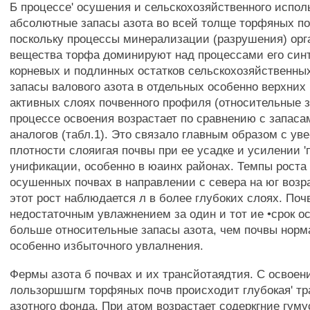
Б процессе' осушения и сельскохозяйственного испол
абсолютные запасы азота во всей толще торфяных п
поскольку процессы минерализации (разрушения) орг
вещества торфа доминируют над процессами его синт
корневых и подлинных остатков сельскохозяйственны
запасы валового азота в отдельных особенно верхних
активных слоях почвенного профиля (относительные з
процессе освоения возрастает по сравнению с запас
аналогов (табл.1). Это связало главным образом с ув
плотности слояигая почвы при ее усадке и усилении '
унификации, особенно в юаинх районах. Темпы роста 
осушенных почвах в направлении с севера на юг возр
этот рост наблюдается л в более глубоких слоях. Поч
недостаточным увлажнением за один и тот ие •срок о
больше относительные запасы азота, чем почвы норм
особенно избыточного увлалнения.
Фермы азота б почвах и их трансйотаядтия. С освоен
лользоршшгм торфяных почв происходит глубокая' тр
азотного фонда. При атом возрастает содеркгние гум