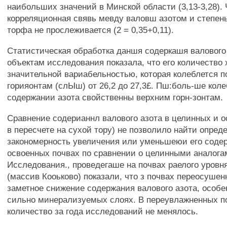
наибольших значений в Минской области (3,13-3,28). 
корреляционная свявь мевду валовш азотом и степен
торфа не прослеживается (2 = 0,35+0,11).
Статистическая обработка даншя содеркашя валового
объектам исследования показала, что его количество 
значительной вариабельностью, которая колеблется 
горияонтам (слЫш) от 26,2 до 27,3£. Пш:боль-ше коле
содержании азота свойственны верхним горн-зонтам.
Сравнение содерианнл валового азота в целинных и 
в пересчете на сухой тору) не позволило найти опред
закономерность увеличения или уменьшеюи его соде
освоенных почвах по сравнении о целинными аналога
Исследования., проведегаше на почвах раелого уровн
(массив Кооьково) показали, что з почвах переосуше
заметное снижение содержания валового азота, особен
сильно минерализуемых слоях. В переувлажненных по
количество за года исследований не менялось.