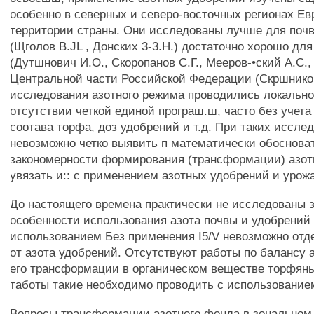
особенно в северных и северо-восточных регионах Ев
территории страны. Они исследованы лучше для поч
(Щголов B.JL , Донских 3-3.Н.) достаточно хорошо дл
(Дутшнович И.О., Скоропанов С.Г., Мееров-•ский A.C.,
Центральной части Российской Федерации (Скршников
исследования азотного режима проводились локально
отсутствии четкой единой програш.ш, часто без учета
соотава торфа, доз удобрений и т.д. При таких иссле
невозможно четко выявить п математически обоснова
закономерности формирования (трансформации) азот
увязать и:: с применением азотных удобрений и урож
До настоящего времена практически не исследованы 
особенности использования азота почвы и удобрений
использованием Без применения I5/V невозможно отд
от азота удобрений. Отсутствуют работы по балансу 
его трансформации в органическом веществе торфяны
таботы такие необходимо проводить с использованием
Вопросы трансформации азотного фонда в зональном 