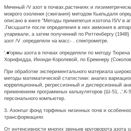
Меченый /V азот в почвах,растениях и лизиметрическ
мокрого оэоленкя (сжигания) методом Кьельдаля опре
описано в книге "Методы примепегшя изотопа I5/V в аг
.Гмсщшити после определения в них аммония в аппа
упаривали, а затем полученнкй по Риттенбергу (1948)
азот /V .определяли на масс- . спектрометре.
'.■'ормы азота в почвах определяли по методу Тюрина
Хорнфидда, Иионде-Королевой, по Еремнеру (Соколов 
При обработке экспериментального материала широк
методы математической статистики: анализ вариацио
корреляционный, регрессионный и дисперсионный ан
применением программных калькуляторов (Ш-51, ,'.К-5
персонального компьютер.
3. Азонгшг фонд торфяных низинных почв и особеннос
трансформациях
От интенсивности многих звеньев круговорота азота 