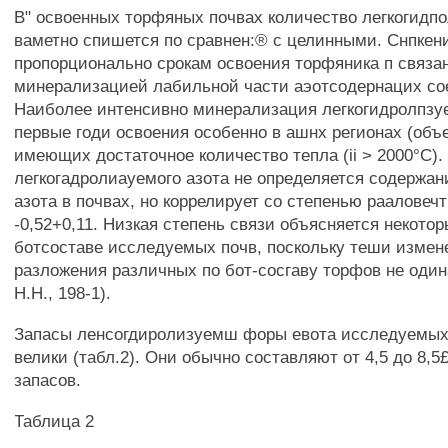
В" освоенных торфяных почвах количество легкогидпо
ваметно спишется по сравнен:® с целинными. Снпкени
пропорционально срокам освоения торфяника п связа
минерализацией лабильной части аэотсодернацих со
Наиболее интенсивно минерализация легкогидролпзуе
первые годи освоения особенно в ашнх регионах (объе
имеющих достаточное количество тепла (ii > 2000°С).
легкогадролиауемого азота не определяется содержан
азота в почвах, но коррелирует со степенью рааловеч
-0,52+0,11. Низкая степень связи объясняется некото
ботсоставе исследуемых почв, поскольку теши измен
разложения различных по бот-сосгаву торфов не оди
H.H., 198-1).
Запасы ленсогдиролизуемш форы евота исследуемых
велики (табл.2). Они обычно составляют от 4,5 до 8,5
запасов.
Таблица 2