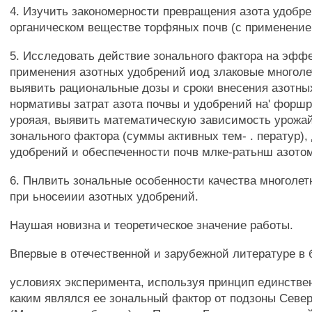
4. Изучить закономерности превращения азота удобре
органическом веществе торфяных почв (с применени
5. Исследовать действие зонального фактора на эфф
применения азотных удобрений иод злаковые многоле
выявить рациональные дозы и сроки внесения азотны
нормативы затрат азота почвы и удобрений на' форш
урояая, выявить математическую зависимость урожай
зонального фактора (суммы активных тем- . ператур),
удобрений и обеспеченности почв млке-ратьнш азото
6. Пнлвить зональные особенности качества многолет
при ьносеиии азотных удобрений.
Наушая новизна и теоретическое значение работы.
Впервые в отечественной и зарубежной литературе в 
условиях эксперимента, используя принцип единстве
каким являлся ее зональный фактор от подзоны Север