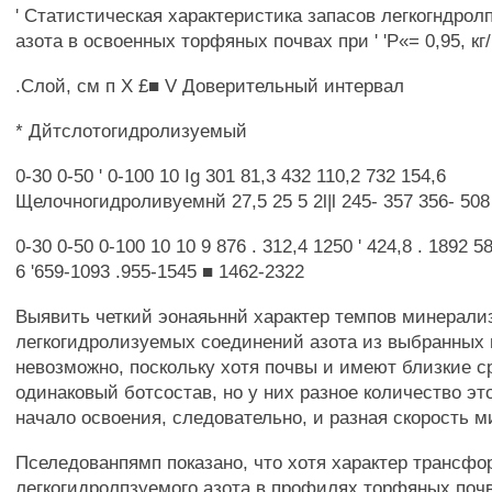
' Статистическая характеристика запасов легкогндро
азота в освоенных торфяных почвах при ' 'Р«= 0,95, кг/
.Слой, см п X £■ V Доверительный интервал
* Дйтслотогидролизуемый
0-30 0-50 ' 0-100 10 Ig 301 81,3 432 110,2 732 154,6
Щелочногидроливуемнй 27,5 25 5 2l|l 245- 357 356- 508 
0-30 0-50 0-100 10 10 9 876 . 312,4 1250 ' 424,8 . 1892 58
6 '659-1093 .955-1545 ■ 1462-2322
Выявить четкий эонаяьннй характер темпов минерали
легкогидролизуемых соединений азота из выбранных 
невозможно, поскольку хотя почвы и имеют близкие с
одинаковый ботсостав, но у них разное количество это
начало освоения, следовательно, и разная скорость 
Пселедованпямп показано, что хотя характер трансфо
легкогидролпзуемого азота в профилях торфяных почв