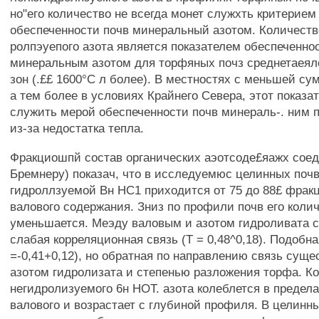
но"его количество не всегда монет служхть критерием
обеспеченности почв минеральный азотом. Количеств
ролпэуепого азота является показателем обеспеченно
минеральным азотом для торфяных почз среднетаеял
зон (.££ 1600°С л более). В местностях с меньшей су
а тем более в условиях Крайнего Севера, этот показа
служить мерой обеспеченности почв минераль-. ним 
из-за недостатка тепла.
Фракциошпй состав органических аэотсоде£яажх соед
Бремнеру) показач, что в исследуемюс целинных поч
гидроллзуемой Вн НС1 приходится от 75 до 88£ фракц
валового содержания. Зниз по профили почв его коли
уменьшается. Меэду валовым и азотом гидроливата 
слабая корреляционная связь (Т = 0,48^0,18). Подобна
=-0,41+0,12), но обратная по направлению связь суще
азотом гидролизата и степенью разложения торфа. К
негидролизуемого 6н НОТ. азота колеблется в предела
валового и возрастает с глубиной профиля. В целинн