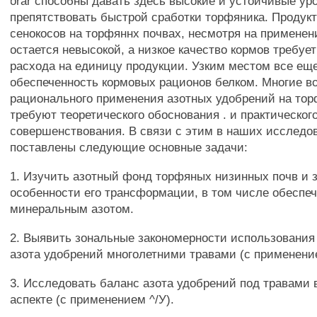
orar способны давать здесь высокие и устойчивые ур
препятствовать быстрой сработки торфяника. Продук
сенокосов на торфяннх почвах, несмотря на применен
остается невысокой, а низкое качество кормов требуе
расхода на единицу продукции. Узким местом все еще
обеспеченность кормовых рационов белком. Многие в
рационального применения азотных удобрений на то
требуют теоретического обоснования . и практическог
совершенствования. В связи с этим в наших исследо
поставлены следующие основные задачи:
1. Изучить азотный фонд торфяных низинных почв и 
особенности его трансформации, в том числе обеспеч
минеральным азотом.
2. Выявить зональные закономерности использования
азота удобрений многолетними травами (с применение
3. Исследовать баланс азота удобрений под травами 
аспекте (с применением ^/У).