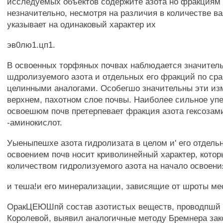
исследуемых объектов содержите азота но фракциям
незначительно, несмотря на различия в количестве ва
указывает на одинаковый характер их
эв0лю1.цп1.
В освоенных торфяных почвах наблюдается значител
шдролизуемого азота и отдельных его фракций по ср
целинными аналогами. Особегшо значительны эти из
верхнем, пахотном слое почвы. Наиболее сильное уп
освоешюм почв претерпевает фракция азота гексозам
-аминокислот.
Уыеныпешхе азота гидролизата в целом и' его отдель
освоением почв носит криволинейный характер, кото
количеством гидролизуемого азота на начало освоени
и теша!и его минерализации, зависящие от шроты ме
ОракЦЕЮШпй состав азотистых веществ, проводпшй 
Королевой, выявил аналогичные методу Бремнера зак