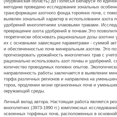
(Мурманская область) до Полесья Беларуси по едино
методике проведено исследование зональных особен
трансформации азотного фонда торояннх почв, с пом
выявлен зональный характер в использовании азота п
удобрений многолетними злаковыми травами. Исслед
превращение азота удобрений в почвам.Это позволил
теоретически обосновать рацноналыше дозы азотннх 
их с основными зависящие параметрами - суммой ак
и обеспеченностью почв минеральным азотом. Это по
прогнозировать урожайность многолетних трав с учето
рационально использовать азот почвы и удобрений, с
количество проводимых полевнх опытов. Экологическ
направленность работы заключается в выявлении ми
торфа различных регионов и направлена на уменьшен
тороа, продлении кизни органогенных почв и уменьше
окружающей среды.
Личный вклад автора. Настоящая работа является ре
многолетних (3973-1990 гг.) комплексных исследован
освоенных торфяных почв, расположенных в основной