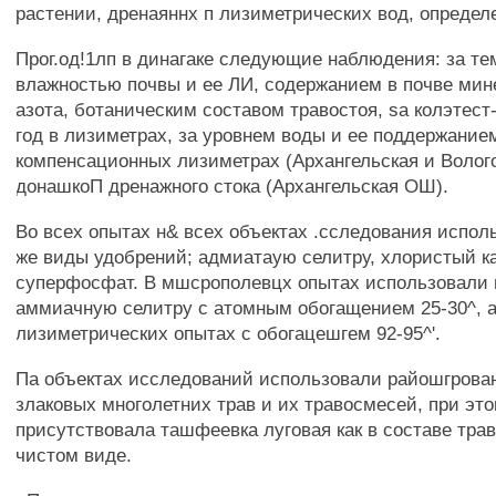
растении, дренаяннх п лизиметрических вод, определе
Прог.од!1лп в динагаке следующие наблюдения: за те
влажностью почвы и ее ЛИ, содержанием в почве ми
азота, ботаническим составом травостоя, sa колэтес
год в лизиметрах, за уровнем воды и ее поддержание
компенсационных лизиметрах (Архангельская и Волого
донашкоП дренажного стока (Архангельская ОШ).
Во всех опытах н& всех объектах .сследования испол
же виды удобрений; адмиатаую селитру, хлористый к
суперфосфат. В мшсрополевцх опытах использовали
аммиачную селитру с атомным обогащением 25-30^, а
лизиметрических опытах с обогацешгем 92-95^'.
Па объектах исследований использовали райошгрова
злаковых многолетних трав и их травосмесей, при это
присутствовала ташфеевка луговая как в составе трав
чистом виде.