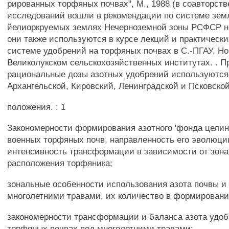
рированных торфяных почвах", М., 1988 (в соавторст
исследований вошли в рекомендации по системе зем
йелиоркруемых землях Нечерноземной зоны РСФСР на 
они также используются в курсе лекций и практически
системе удобрений на торфяных почвах в С.-ПГАУ, Но
Великолукском сельскохозяйственных институтах. . 
рациональные дозы азотных удобрений используются
Архангельской, Кировский, Ленинградской и Псковско
положения. : 1
Закономерности формирования азотного 'фонда целинн
военных торфяных почв, направленность его эволюци
интенсивность трансформации в зависимости от зона
расположения торфяника;
зональные особенности использования азота почвы и
многолетними травами, их количество в формировани
закономерности трансформации и баланса азота удоб
торфяных почвах под многолетними травами;