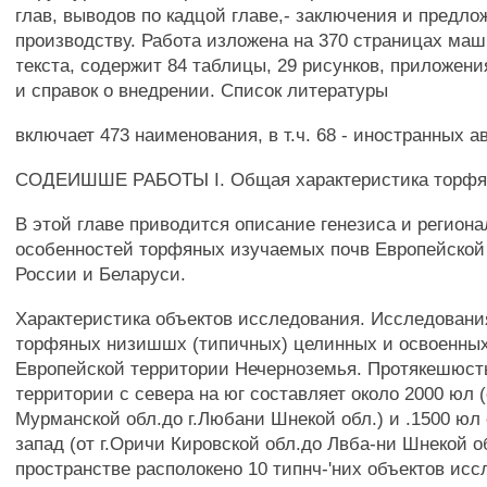
глав, выводов по кадцой главе,- заключения и предло
производству. Работа изложена на 370 страницах ма
текста, содержит 84 таблицы, 29 рисунков, приложени
и справок о внедрении. Список литературы
включает 473 наименования, в т.ч. 68 - иностранных а
СОДЕИШШЕ РАБОТЫ I. Общая характеристика торфя
В этой главе приводится описание генезиса и регион
особенностей торфяных изучаемых почв Европейской
России и Беларуси.
Характеристика объектов исследования. Исследовани
торфяных низишшх (типичных) целинных и освоенных
Европейской территории Нечерноземья. Протякешюст
территории с севера на юг составляет около 2000 юл (
Мурманской обл.до г.Любани Шнекой обл.) и .1500 юл 
запад (от г.Оричи Кировской обл.до Лвба-ни Шнекой о
пространстве располокено 10 типнч-'них объектов исс