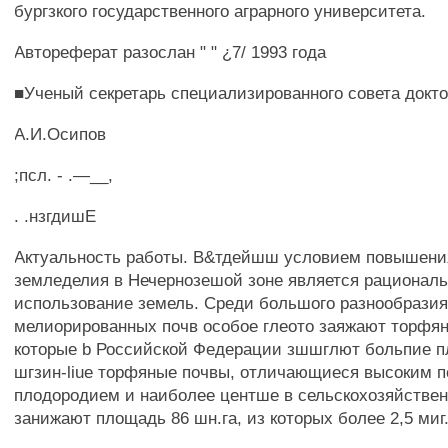
бургзкого государственного аграрного университета.
Автореферат разослан " " ¿7/ 1993 года
■Ученый секретарь специализированного совета доктоъ 
А.И.Осипов
;псл. - .—__,
. .нзгдишЕ
Актуальность работы. В&тдейшш условием повышен
земледелия в Нечернозешой зоне является рационал
использование земель. Среди большого разнообрази
мелиорированных почв особое глеото заяжают торфя
которые b Российской Федерации зшшглют больпие пл
шгзин-liue торфяные почвы, отличающиеся высоким 
плодородием и наиболее центше в сельскохозяйстве
занижают площадь 86 шн.га, из которых более 2,5 миг.