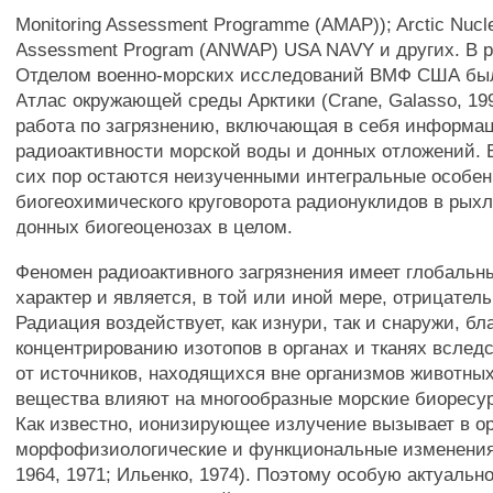
Monitoring Assessment Programme (AMAP)); Arctic Nucl
Assessment Program (ANWAP) USA NAVY и других. В р
Отделом военно-морских исследований ВМФ США бы
Атлас окружающей среды Арктики (Crane, Galasso, 199
работа по загрязнению, включающая в себя информа
радиоактивности морской воды и донных отложений. В
сих пор остаются неизученными интегральные особе
биогеохимического круговорота радионуклидов в рых
донных биогеоценозах в целом.
Феномен радиоактивного загрязнения имеет глобальн
характер и является, в той или иной мере, отрицате
Радиация воздействует, как изнури, так и снаружи, бл
концентрированию изотопов в органах и тканях вслед
от источников, находящихся вне организмов животны
вещества влияют на многообразные морские биоресур
Как известно, ионизирующее излучение вызывает в о
морфофизиологические и функциональные изменения
1964, 1971; Ильенко, 1974). Поэтому особую актуальн