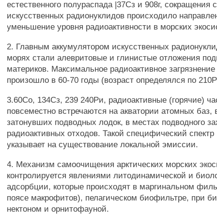
естественного полураспада |37Сз и 908г, сокращения 
искусственных радионуклидов происходило направлен
уменьшение уровня радиоактивности в морских экоси
2. Главным аккумулятором искусственных радионукли
морях стали алевритовые и глинистые отложения по
материков. Максимальное радиоактивное загрязнение 
произошло в 60-70 годы (возраст определялся по 210Р
3.60Со, 134Сз, 239 240Ри, радиоактивные (горячие) ч
повсеместно встречаются на акватории атомных баз, 
затонувших подводных лодок, в местах подводного з
радиоактивных отходов. Такой специфический спектр
указывает на существование локальной эмиссии.
4. Механизм самоочищения арктических морских эко
контролируется явлениями литодинамической и биол
адсорбции, которые происходят в маргинальном филь
поясе макрофитов), пелагическом биофильтре, при б
нектоном и орнитофауной.