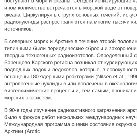
поступают в моря и океаны. Сегодня ионизирующие ч
ином количестве встречаются в морской воде от пове
океана. Циркулируя в струях основных течений, иску
радионуклиды распространяются на многие тысячи ки
источников.
В северных морях и Арктике в течение второй полови
типичными были периодические сбросы и захоронени
твердых техногенных радиоизотопов. Определенный ф
Баренцево-Карского региона возникал от курсирующи
подводных лодок и ледоколов, которые, в совокупност
оснащены 180 ядерными реакторами (Nilsen et al., 1996
антропогенные нуклиды были вовлечены в океанологи
биогеохимические процессы и, тем самым, проникали
морских экосистем.
В 90-е годы изучение радиоактивного загрязнения арк
было в фокусе работ нескольких международных науч
Международная программа оценки состояния окружа
Арктики (Arctic