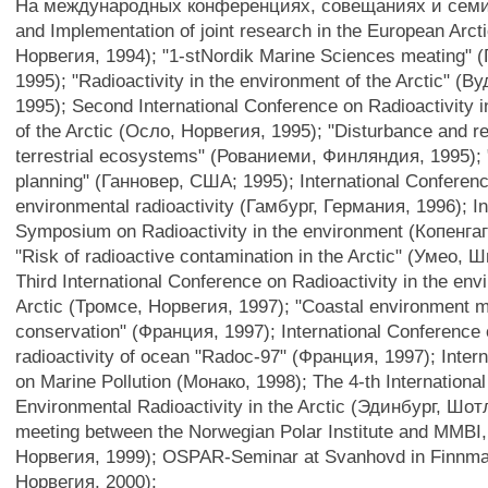
На международных конференциях, совещаниях и семин
and Implementation of joint research in the European Arct
Норвегия, 1994); "1-stNordik Marine Sciences meating" 
1995); "Radioactivity in the environment of the Arctic" 
1995); Second International Conference on Radioactivity 
of the Arctic (Осло, Норвегия, 1995); "Disturbance and re
terrestrial ecosystems" (Рованиеми, Финляндия, 1995); 
planning" (Ганновер, США; 1995); International Conferen
environmental radioactivity (Гамбург, Германия, 1996); In
Symposium on Radioactivity in the environment (Копенга
"Risk of radioactive contamination in the Arctic" (Умео, 
Third International Conference on Radioactivity in the env
Arctic (Тромсе, Норвегия, 1997); "Coastal environment
conservation" (Франция, 1997); International Conference
radioactivity of ocean "Radoc-97" (Франция, 1997); Inter
on Marine Pollution (Монако, 1998); The 4-th Internationa
Environmental Radioactivity in the Arctic (Эдинбург, Шо
meeting between the Norwegian Polar Institute and MMBI
Норвегия, 1999); OSPAR-Seminar at Svanhovd in Finnm
Норвегия, 2000);