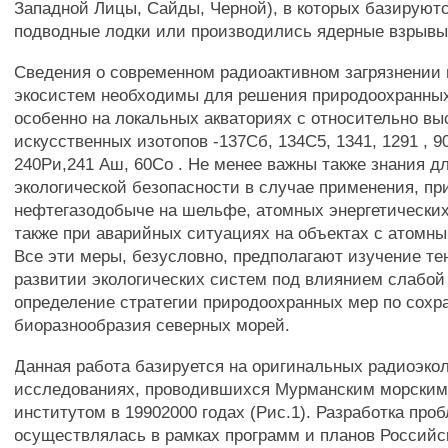
Западной Лицы, Сайды, Черной), в которых базируют
подводные лодки или производились ядерные взрывы
Сведения о современном радиоактивном загрязнении
экосистем необходимы для решения природоохранных
особенно на локальных акваториях с относительно в
искусственных изотопов -137Сб, 134С5, 1341, 1291 , 90
240Ри,241 Аш, 60Со . Не менее важны также знания д
экологической безопасности в случае применения, пр
нефтегазодобыче на шельфе, атомных энергетических
также при аварийных ситуациях на объектах с атомн
Все эти меры, безусловно, предполагают изучение те
развитии экологических систем под влиянием слабой
определение стратегии природоохранных мер по сох
биоразнообразия северных морей.
Данная работа базируется на оригинальных радиоэко
исследованиях, проводившихся Мурманским морским
институтом в 19902000 годах (Рис.1). Разработка про
осуществлялась в рамках программ и планов Россий