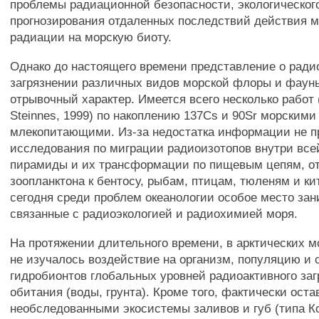
проблемы радиационной безопасности, экологическог
прогнозирования отдаленных последствий действия 
радиации на морскую биоту.
Однако до настоящего времени представление о ради
загрязнении различных видов морской флоры и фаун
отрывочный характер. Имеется всего несколько работ (
Steinnes, 1999) по накоплению 137Cs и 90Sr морскими
млекопитающими. Из-за недостатка информации не 
исследования по миграции радиоизотопов внутри все
пирамиды и их трансформации по пищевым цепям, от
зоопланктона к бентосу, рыбам, птицам, тюленям и к
сегодня среди проблем океанологии особое место за
связанные с радиоэкологией и радиохимией моря.
На протяжении длительного времени, в арктических 
не изучалось воздействие на организм, популяцию и
гидробионтов глобальных уровней радиоактивного за
обитания (воды, грунта). Кроме того, фактически ост
необследованными экосистемы заливов и губ (типа Ко