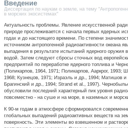
Введение
Диссертация по наукам о земле, на тему "Антропоге
в морских экосистемах"
Актуальность проблемы. Явление искусственной ради
природе прослеживается с начала первых ядерных ис
годах и до настоящего времени. По степени значимос
источником антропогенной радиоактивности океана я
выпадения в результате испытаний ядерного оружия 
водой. Затем следуют сбросы сточных вод европейск
предприятий по переработке ядерного топлива и Чер
(Поликарпов, 1964, 1971; Поликарпов, Ааркрог, 1993; 
1968; Кузнецов, 1971; Израэль и др., 1994; Матишов и 
Брагинский и др., 1994; Strand et al., 1997). Чернобы
обусловили последний характерный пик уровня радио
повсеместно - на суше и на море, в наземных и морск
К 90-м годам в атмосфере сформировался современн
глобальных выпадений радиоактивных веществ на зе
поверхность. Эти элементы во взвешенном и раствор