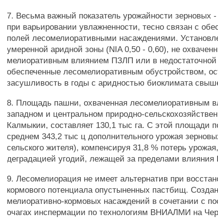
7. Весьма важный показатель урожайности зерновых -
при варьировании увлажненности, тесно связан с об
полей лесомелиоративными насаждениями. Установле
умеренной аридной зоны (NIA 0,50 - 0,60), не охвачен
мелиоративным влиянием ПЗЛП или в недостаточной
обеспеченные лесомелиоративным обустройством, ос
засушливость в годы с аридностью биоклимата свыше
8. Площадь пашни, охваченная лесомелиоративным в
западном и центральном природно-сельскохозяйствен
Калмыкии, составляет 130,1 тыс га. С этой площади 
среднем 343,2 тыс ц дополнительного урожая зерновых
сельского жителя), компенсируя 31,8 % потерь урожая
деградацией угодий, лежащей за пределами влияния
9. Лесомелиорация не имеет альтернатив при восста
кормового потенциала опустыненных пастбищ. Созда
мелиоративно-кормовых насаждений в сочетании с по
очагах инспермации по технологиям ВНИАЛМИ на Че