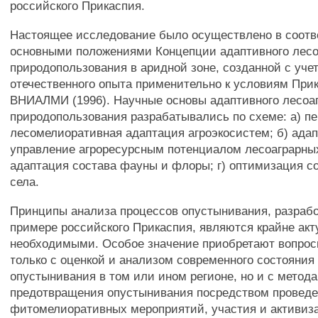
российского Прикаспия.
Настоящее исследование было осуществлено в соотв
основными положениями Концепции адаптивного лесо
природопользования в аридной зоне, созданной с уче
отечественного опыта применительно к условиям При
ВНИАЛМИ (1996). Научные основы адаптивного лесоа
природопользования разрабатывались по схеме: а) п
лесомелиоративная адаптация агроэкосистем; б) ада
управление агроресурсным потенциалом лесоаграрны
адаптация состава фауны и флоры; г) оптимизация 
села.
Принципы анализа процессов опустынивания, разраб
примере российского Прикаспия, являются крайне ак
необходимыми. Особое значение приобретают вопрос
только с оценкой и анализом современного состояния
опустынивания в том или ином регионе, но и с метод
предотвращения опустынивания посредством провед
фитомелиоративных мероприятий, участия и активиз