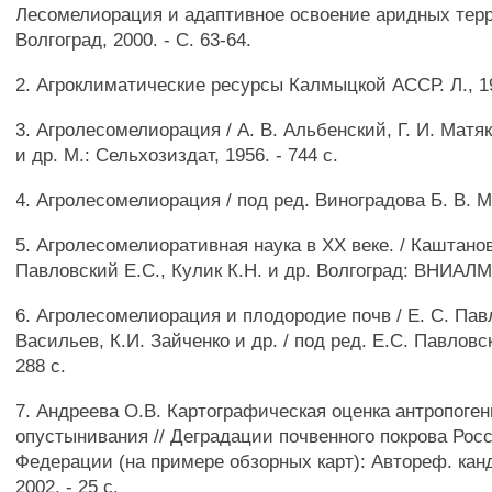
Лесомелиорация и адаптивное освоение аридных терр
Волгоград, 2000. - С. 63-64.
2. Агроклиматические ресурсы Калмыцкой АССР. Л., 197
3. Агролесомелиорация / А. В. Альбенский, Г. И. Матя
и др. М.: Сельхозиздат, 1956. - 744 с.
4. Агролесомелиорация / под ред. Виноградова Б. В. М.,
5. Агролесомелиоративная наука в XX веке. / Каштанов
Павловский Е.С., Кулик К.Н. и др. Волгоград: ВНИАЛМИ
6. Агролесомелиорация и плодородие почв / Е. С. Пав
Васильев, К.И. Зайченко и др. / под ред. Е.С. Павловск
288 с.
7. Андреева О.В. Картографическая оценка антропоген
опустынивания // Деградации почвенного покрова Рос
Федерации (на примере обзорных карт): Автореф. канд.
2002. - 25 с.