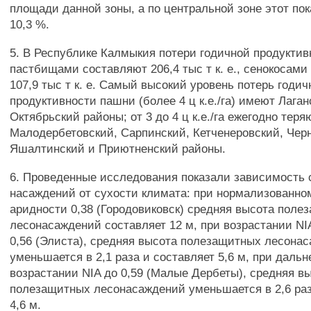
площади данной зоны, а по центральной зоне этот пок
10,3 %.
5. В Республике Калмыкия потери годичной продуктив
пастбищами составляют 206,4 тыс т к. е., сенокосами 
107,9 тыс т к. е. Самый высокий уровень потерь годич
продуктивности пашни (более 4 ц к.е./га) имеют Лаган
Октябрьский районы; от 3 до 4 ц к.е./га ежегодно тер
Малодербетовский, Сарпинский, Кетченеровский, Чер
Яшалтинский и Приютненский районы.
6. Проведенные исследования показали зависимость 
насаждений от сухости климата: при нормализованно
аридности 0,38 (Городовиковск) средняя высота поле
лесонасаждений составляет 12 м, при возрастании NIA 
0,56 (Элиста), средняя высота полезащитных лесона
уменьшается в 2,1 раза и составляет 5,6 м, при даль
возрастании NIA до 0,59 (Малые Дербеты), средняя в
полезащитных лесонасаждений уменьшается в 2,6 раз
4,6 м.