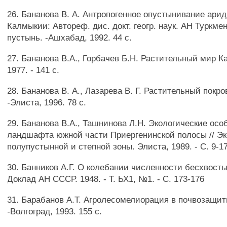
26. Бананова В. А. Антропогенное опустынивание ари
Калмыкии: Автореф. дис. докт. геогр. наук. АН Туркме
пустынь. -Ашхабад, 1992. 44 с.
27. Бананова В.А., Горбачев Б.Н. Растительный мир К
1977. - 141 с.
28. Бананова В. А., Лазарева В. Г. Растительный покр
-Элиста, 1996. 78 с.
29. Бананова В.А., Ташнинова Л.Н. Экологические осо
ландшафта южной части Приергенинской полосы // Эк
полупустынной и степной зоны. Элиста, 1989. - С. 9-17
30. Банников А.Г. О колебании численности бесхвост
Доклад АН СССР. 1948. - Т. ЬХ1, №1. - С. 173-176
31. Барабанов А.Т. Агролесомелиорация в почвозащи
-Волгоград, 1993. 155 с.