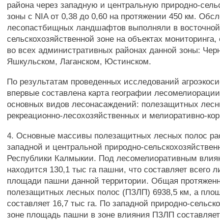
района через западную и центральную природно-сель
зоны с NIA от 0,38 до 0,60 на протяжении 450 км. Обс
лесопастбищных ландшафтов выполняли в восточной
сельскохозяйственной зоне на объектах мониторинга,
во всех административных районах данной зоны: Чер
Яшкульском, Лаганском, Юстинском.
По результатам проведенных исследований агроэкос
впервые составлена карта географии лесомелиораци
основных видов лесонасаждений: полезащитных лесн
рекреационно-лесохозяйственных и мелиоративно-ко
4. Основные массивы полезащитных лесных полос ра
западной и центральной природно-сельскохозяйствен
Республики Калмыкии. Под лесомелиоративным влиян
находится 130,1 тыс га пашни, что составляет всего
площади пашни данной территории. Общая протяжен
полезащитных лесных полос (ПЗЛП) 6938,5 км, а пло
составляет 16,7 тыс га. По западной природно-сельск
зоне площадь пашни в зоне влияния ПЗЛП составляет