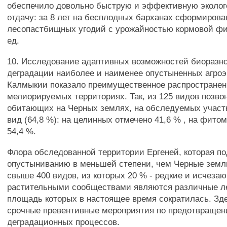
обеспечило довольно быструю и эффективную эколог
отдачу: за 8 лет на бесплодных барханах сформирован
лесопастбищных угодий с урожайностью кормовой фит
ед.
10. Исследование адаптивных возможностей биоразно
деградации наиболее и наименее опустыненных агро
Калмыкии показало преимущественное распростране
мелиорируемых территориях. Так, из 125 видов позво
обитающих на Черных землях, на обследуемых участк
вид (64,8 %): на целинных отмечено 41,6 % , на фито
54,4 %.
Флора обследованной территории Ергеней, которая п
опустыниванию в меньшей степени, чем Черные земл
свыше 400 видов, из которых 20 % - редкие и исчеза
растительными сообществами являются различные л
площадь которых в настоящее время сократилась. З
срочные превентивные мероприятия по предотвраще
деградационных процессов.