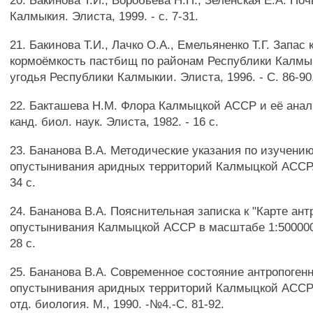
20. Бакинова Т.И., Воробьева Н.П., Зеленская Е.А. По
Калмыкия. Элиста, 1999. - с. 7-31.
21. Бакинова Т.И., Лачко O.A., Емельяненко Т.Г. Запас
кормоёмкость пастбищ по районам Республики Калмы
угодья Республики Калмыкии. Элиста, 1996. - С. 86-90
22. Бакташева Н.М. Флора Калмыцкой АССР и её анал
канд. биол. наук. Элиста, 1982. - 16 с.
23. Бананова В.А. Методические указания по изучени
опустынивания аридных территорий Калмыцкой АССР. 
34 с.
24. Бананова В.А. Пояснительная записка к "Карте ант
опустынивания Калмыцкой АССР в масштабе 1:500000"
28 с.
25. Бананова В.А. Современное состояние антропогенн
опустынивания аридных территорий Калмыцкой АССР
отд. биология. М., 1990. -№4.-С. 81-92.