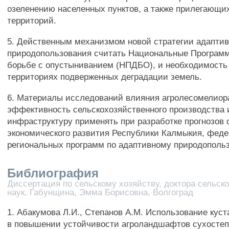
озеленению населенных пунктов, а также прилегающи
территорий.
5. Действенным механизмом новой стратегии адаптив
природопользования считать Национальные Програм
борьбе с опустыниванием (НПДБО), и необходимость 
территориях подверженных деградации земель.
6. Материалы исследований влияния агролесомелиор
эффективность сельскохозяйственного производства
инфраструктуру применять при разработке прогнозов 
экономического развития Республики Калмыкия, фед
региональных программ по адаптивному природополь
Библиография
Диссертация по сельскому хозяйству, доктора сельск
наук, Габунщина, Эмма Борисовна, Волгоград
1. Абакумова Л.И., Степанов A.M. Использование кус
в повышении устойчивости агроландшафтов сухостепн