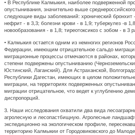
• В Республике Калмыкия, наиболее подверженной пр
опустынивания, значительно выше среднероссийского
следующие виды заболеваний: хронический бронхит - 
нефрит - в 3,3; болезни крови - в 1,9; туберкулез -в 1,8
новообразования - в 1,8; тиреотоксикоз с зобом - в 3 ра
• Калмыкия остается одним из немногих регионов Рос
Федерации, имеющим отрицательное сальдо миграци
миграционные процессы отмечаются в районах, кото
степени подвержены опустыниванию (Черноземельски
Юстинский, Лаганский). Для Астраханской, Волгоград
Республики Дагестан, имеющих в целом положительн
миграции, на территориях подверженных опустынива
миграции отрицательное, что ведет к углублению де
диспропорций.
3. Наши исследования охватили два вида лесоаграрн
агролесную и лесопастбищную. Агролесные ландшаф
экспедиционно на экологическом профиле, пересека
территорию Калмыкии от Городовиковского до Малоде