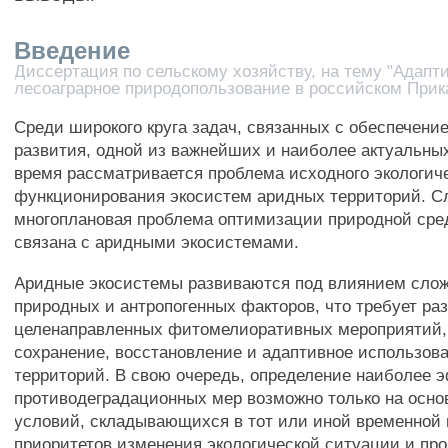
Введение
Диссертация по сельскому хозяйству, на тему "Адапт
лесоаграрное природопользование в российском Прик
Среди широкого круга задач, связанных с обеспечени
развития, одной из важнейших и наиболее актуальны
время рассматривается проблема исходного экологич
функционирования экосистем аридных территорий. С
многоплановая проблема оптимизации природной ср
связана с аридными экосистемами.
Аридные экосистемы развиваются под влиянием слож
природных и антропогенных факторов, что требует ра
целенаправленных фитомелиоративных мероприятий
сохранение, восстановление и адаптивное использов
территорий. В свою очередь, определение наиболее
противодеградационных мер возможно только на осно
условий, складывающихся в тот или иной временной 
приоритетов изменения экологической ситуации и пр